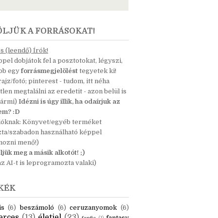
ÖLJÜK A FORRÁSOKAT!
 (leendő) Írók!
pel dobjátok fel a posztotokat, légyszi,
ább egy
forrásmegjelölést
tegyetek ki!
 rajz/fotó; pinterest - tudom, itt néha
tlen megtalálni az eredetit - azon belül is
bármi)
Idézni is úgy illik, ha odaírjuk az
nem? :D
dóknak: Könyvet/egyéb terméket
zta/szabadon használható képpel
mozni menő!)
ljük meg a másik alkotót! ;)
z AI-t is leprogramozta valaki)