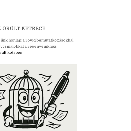
K ŐRÜLT KETRECE
rünk honlapja rövid bemutatkozásokkal
vcsinálókkal a regényeinkhez:
rült ketrece