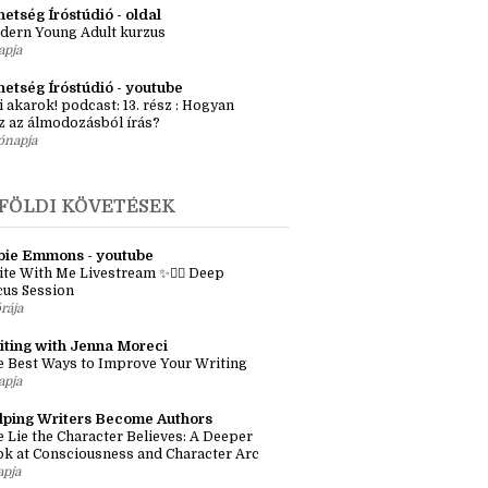
ényötlet workshop – Egyszeri élő
kalom Budapesten
apja
etség Íróstúdió - oldal
dern Young Adult kurzus
apja
hetség Íróstúdió - youtube
i akarok! podcast: 13. rész : Hogyan
z az álmodozásból írás?
ónapja
FÖLDI KÖVETÉSEK
bie Emmons - youtube
te With Me Livestream ✨✍🏼 Deep
cus Session
órája
iting with Jenna Moreci
 Best Ways to Improve Your Writing
apja