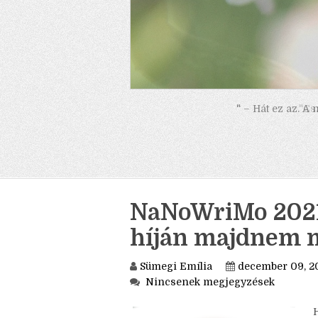
" – Hát ez az. A
NaNoWriMo 2021.
híján majdnem me
Sümegi Emília
december 09, 2