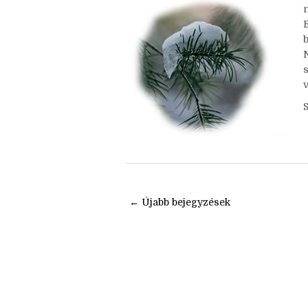
Nincsenek megjegyzések
b
v
← Újabb bejegyzések