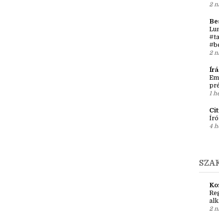
Írá
Ket
két
2 n
Be
Lun
#ta
#b
2 n
Ír
Em
pré
1 h
Ci
Író
4 h
SZA
Ko