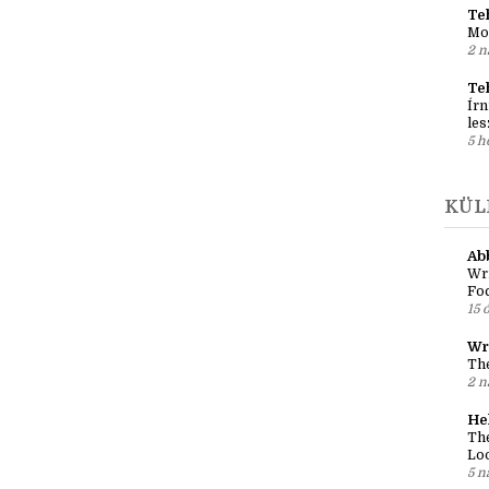
Reg
al
2 n
Teh
Mo
2 n
Te
Írn
les
5 h
KÜL
Ab
Wri
Fo
15 
Wr
The
2 n