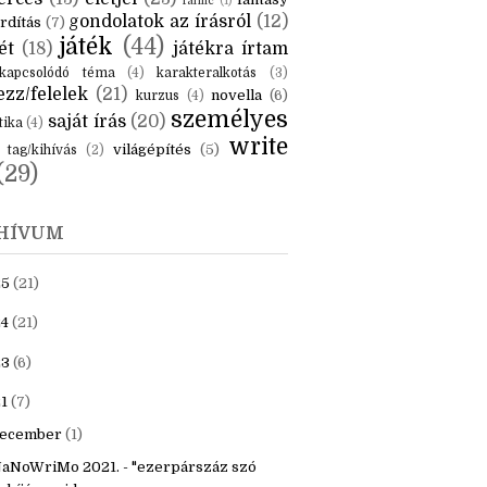
KÉK
is
(6)
beszámoló
(6)
ceruzanyomok
(6)
erces
(13)
életjel
(23)
fantasy
fanfic
(1)
gondolatok az írásról
(12)
rdítás
(7)
játék
(44)
ét
(18)
játékra írtam
kapcsolódó téma
(4)
karakteralkotás
(3)
zz/felelek
(21)
novella
(6)
kurzus
(4)
személyes
saját írás
(20)
tika
(4)
write
világépítés
(5)
tag/kihívás
(2)
(29)
HÍVUM
25
(21)
4
(21)
23
(6)
1
(7)