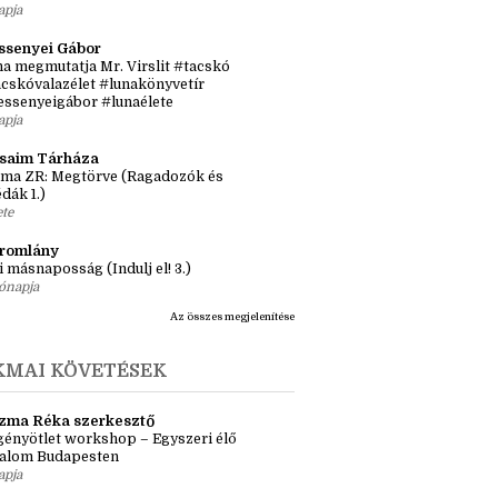
sról, inspirációról, könyvekről
tős idősík: hol és hogyan érjen össze a
 történet?
apja
ssenyei Gábor
a megmutatja Mr. Virslit #tacskó
cskóvalazélet #lunakönyvetír
essenyeigábor #lunaélete
apja
ásaim Tárháza
ma ZR: Megtörve (Ragadozók és
dák 1.)
ete
tromlány
i másnaposság (Indulj el! 3.)
ónapja
Az összes megjelenítése
KMAI KÖVETÉSEK
zma Réka szerkesztő