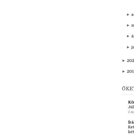
▼
d
N
►
a
►
m
►
á
►
j
►
20
►
201
ŐKE
Kö
Júl
1 n