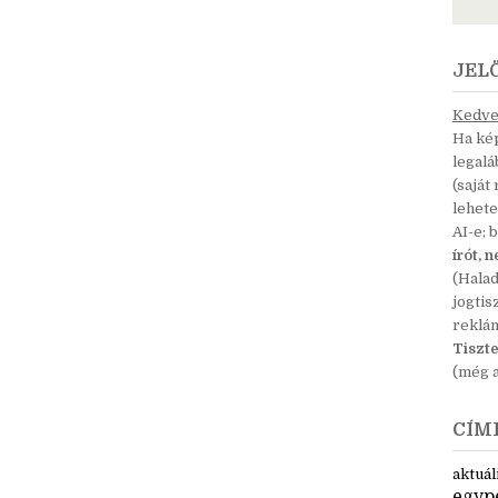
JEL
Kedves
Ha kép
legal
(saját
lehete
AI-e; 
írót, 
(Hala
jogtis
reklá
Tiszte
(még a