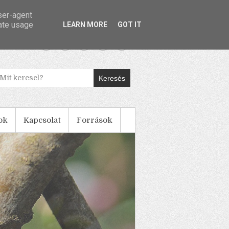
user-agent
rate usage
LEARN MORE
GOT IT
Keresés
ok
Kapcsolat
Források