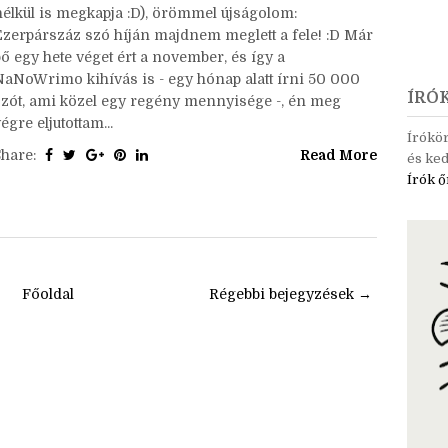
Ha bárki a NaNo felől érdeklődik (de van, aki kérdés
nélkül is megkapja :D), örömmel újságolom:
Ezerpárszáz szó híján majdnem meglett a fele! :D Már
ő egy hete véget ért a november, és így a
NaNoWrimo kihívás is - egy hónap alatt írni 50 000
ÍRÓ
szót, ami közel egy regény mennyisége -, én meg
égre eljutottam...
Írókö
Share:
Read More
és ked
Írók ő
Főoldal
Régebbi bejegyzések →