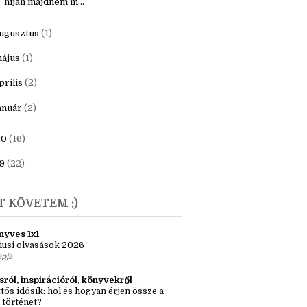
ecember
(1)
aNoWriMo 2021. - "ezerpárszáz szó
híján majdnem m...
ugusztus
(1)
ájus
(1)
prilis
(2)
anuár
(2)
20
(16)
9
(22)
T KÖVETEM :)
nyves 1x1
iusi olvasások 2026
apja