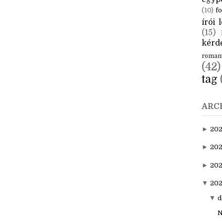
CÍM
aktuál
egyp
(10)
fo
írói l
(15)
kérde
roman
(42)
tag
ARC
►
20
►
202
►
20
▼
202