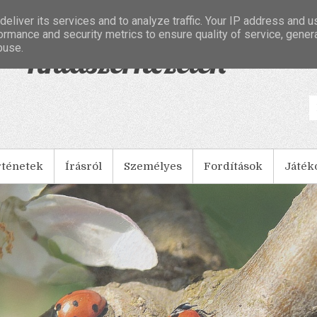
eliver its services and to analyze traffic. Your IP address and 
ormance and security metrics to ensure quality of service, gene
buse.
- Tintaszerkezetek
rténetek
Írásról
Személyes
Fordítások
Játék