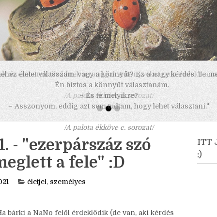
 nehéz életet válasszam, vagy a könnyűt? Ez a nagy kérdés. Te m
– Én biztos a könnyűt választanám.
– És te melyikre?
– Asszonyom, eddig azt sem tudtam, hogy lehet választani."
/A palota ékköve c. sorozat/
 - "ezerpárszáz szó
ITT
:)
glett a fele" :D
021
életjel
,
személyes