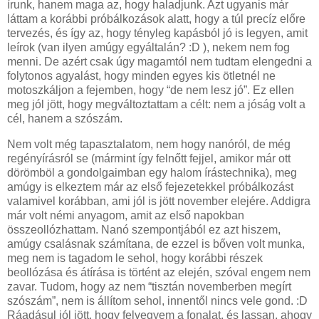
írunk, hanem maga az, hogy haladjunk. Azt ugyanis már
láttam a korábbi próbálkozások alatt, hogy a túl precíz előre
tervezés, és így az, hogy tényleg kapásból jó is legyen, amit
leírok (van ilyen amúgy egyáltalán? :D ), nekem nem fog
menni. De azért csak úgy magamtól nem tudtam elengedni a
folytonos agyalást, hogy minden egyes kis ötletnél ne
motoszkáljon a fejemben, hogy “de nem lesz jó”. Ez ellen
meg jól jött, hogy megváltoztattam a célt: nem a jóság volt a
cél, hanem a szószám.
Nem volt még tapasztalatom, nem hogy nanóról, de még
regényírásról se (mármint így felnőtt fejjel, amikor már ott
dörömböl a gondolgaimban egy halom írástechnika), meg
amúgy is elkeztem már az első fejezetekkel próbálkozást
valamivel korábban, ami jól is jött november elejére. Addigra
már volt némi anyagom, amit az első napokban
összeollózhattam. Nanó szempontjából ez azt hiszem,
amúgy csalásnak számítana, de ezzel is bőven volt munka,
meg nem is tagadom le sehol, hogy korábbi részek
beollózása és átírása is történt az elején, szóval engem nem
zavar. Tudom, hogy az nem “tisztán novemberben megírt
szószám”, nem is állítom sehol, innentől nincs vele gond. :D
Ráadásul jól jött, hogy felvegyem a fonalat, és lassan, ahogy