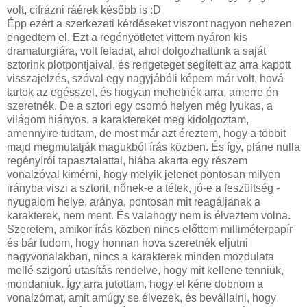
volt, cifrázni ráérek később is :D
Épp ezért a szerkezeti kérdéseket viszont nagyon nehezen
engedtem el. Ezt a regényötletet vittem nyáron kis
dramaturgiára, volt feladat, ahol dolgozhattunk a saját
sztorink plotpontjaival, és rengeteget segített az arra kapott
visszajelzés, szóval egy nagyjábóli képem már volt, hová
tartok az egésszel, és hogyan mehetnék arra, amerre én
szeretnék. De a sztori egy csomó helyen még lyukas, a
világom hiányos, a karaktereket meg kidolgoztam,
amennyire tudtam, de most már azt éreztem, hogy a többit
majd megmutatják magukból írás közben. És így, pláne nulla
regényírói tapasztalattal, hiába akarta egy részem
vonalzóval kimérni, hogy melyik jelenet pontosan milyen
irányba viszi a sztorit, nőnek-e a tétek, jó-e a feszültség -
nyugalom helye, aránya, pontosan mit reagáljanak a
karakterek, nem ment. És valahogy nem is élveztem volna.
Szeretem, amikor írás közben nincs előttem milliméterpapír
és bár tudom, hogy honnan hova szeretnék eljutni
nagyvonalakban, nincs a karakterek minden mozdulata
mellé szigorú utasítás rendelve, hogy mit kellene tenniük,
mondaniuk. Így arra jutottam, hogy el kéne dobnom a
vonalzómat, amit amúgy se élvezek, és bevállalni, hogy