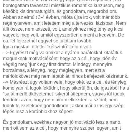
bontogattam tavasszal misztikus-romantika kurzuson, meg
később kis dramaturgián, és gondoltam, megpróbálom.
Abban az elmúlt 3-4 évben, mióta újra írok, volt már több
regénytervem, amit letettem még a tervezési fázisban. Nem
állt össze, nem tetszett, volt, amelyikhez még tényleg kicsi
vagyok, meg volt, amitől egyszerűen elment a kedvem. De
ca. fél fejezetnél eggyel se jutottam tovább.
Így a mostani ötlettel “kétszintű” célom volt:
--> Egyrészt még valamikor a nyáron barátokkal kitaláltuk
magunknak motivációként, hogy az a cél, hogy idén év
végéig megírjunk egy first draftot. Mindegy, mennyire
borzalmas, a lényeg, hogy meglegyen, mert ezt a
mérföldkövet még nem léptük át, nincs befejezett kéziratunk.
--> Másrészt úgy voltam vele, hogy oké, ez a cél, és tényleg
komolyan rá fogok feküdni, hogy sikerüljön, de igazából ha a
“saját mérföldkövetemet” sikerül átlépnem, vagyis túl tudok
lendülni azon, hogy nem bírom elkezdeni a sztorit, nem
tudok fejezetekben gondolkodni, akkor már az is egy szép
lépés lesz a korábbiakhoz képest.
És gondoltam, ezekhez nagyon jó motiváció lesz a nanó,
mert ott sem az a cél, hogy mennyire szuper legyen, amit