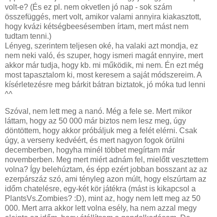
volt-e? (És ez pl. nem okvetlen jó nap - sok szám
összefüggés, mert volt, amikor valami annyira kiakasztott,
hogy kvázi kétségbeesésemben írtam, mert mást nem
tudtam tenni.)
Lényeg, szerintem teljesen oké, ha valaki azt mondja, ez
nem neki való, és szuper, hogy ismeri magát ennyire, mert
akkor már tudja, hogy kb. mi működik, mi nem. Én ezt még
most tapasztalom ki, most keresem a saját módszereim. A
kísérletezésre meg bárkit bátran biztatok, jó móka tud lenni
^^
Szóval, nem lett meg a nanó. Még a fele se. Mert mikor
láttam, hogy az 50 000 már biztos nem lesz meg, úgy
döntöttem, hogy akkor próbáljuk meg a felét elérni. Csak
úgy, a verseny kedvéért, és mert nagyon fogok örülni
decemberben, hogyha minél többet megírtam már
novemberben. Meg mert miért adnám fel, mielőtt vesztettem
volna? Így belehúztam, és épp ezért jobban bosszant az az
ezerpárszáz szó, ami tényleg azon múlt, hogy elszúrtam az
időm chatelésre, egy-két kör játékra (mást is kikapcsol a
PlantsVs.Zombies? :D), mint az, hogy nem lett meg az 50
000. Mert arra akkor lett volna esély, ha nem azzal megy