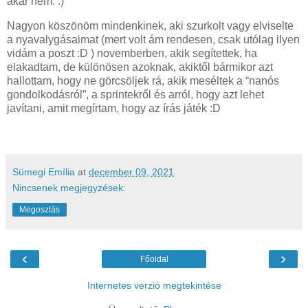
akár nem. :)
Nagyon köszönöm mindenkinek, aki szurkolt vagy elviselte
a nyavalygásaimat (mert volt ám rendesen, csak utólag ilyen
vidám a poszt :D ) novemberben, akik segítettek, ha
elakadtam, de különösen azoknak, akiktől bármikor azt
hallottam, hogy ne görcsöljek rá, akik meséltek a “nanós
gondolkodásról”, a sprintekről és arról, hogy azt lehet
javítani, amit megírtam, hogy az írás játék :D
Sümegi Emília
at
december 09, 2021
Nincsenek megjegyzések:
Megosztás
‹
›
Főoldal
Internetes verzió megtekintése