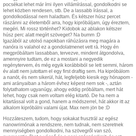
pocsékat lehet már írni ilyen villámírással, gondolkodni se
lehet közben rendesen, stb. De a lassabb írással, a
gondolkodással nem haladtam. És kétszer húsz percet
rászánni az életemből arra, hogy kipróbáljam, úgy éreztem,
megéri. Mi rossz történhet? Kidobok az ablakon kétszer
húsz perc alatt megírt szöveget? Na bumm :D
Igazából az utolsó napokban ráhúzásra meg magára a
nanóra is valahol ez a gondolatmenet vett rá. Hogy én
megpróbáltam lassabban, tervezve, mindent átgondolva,
amennyire tudtam, de ez a mostani a negyedik
regénytervem, és még egyik korábbiból se lett semmi, három
év alatt nem jutottam el egy first draftig sem. Ha kipróbálom
a nanót, és nem sikerül, hát, legfeljebb kiesik egy hónapom -
ami arányaiban a három évhez képest nem sok -, aztán
folytathatom ugyanúgy, ahogy eddig próbáltam, mert hát
lehet, hogy csak nem voltam elég kitartó. De ha nem a
kitartással volt a gond, hanem a módszerrel, hát akkor itt az
alkalom kipróbálni valami újat. Max nem jön be :D
Hozzáteszem, tudom, hogy sokakat frusztrál az egész
nanowrimónak a rendszere, nem tudnak, nem szeretnek
mennyiségben gondolkodni, ha szövegről van szó,