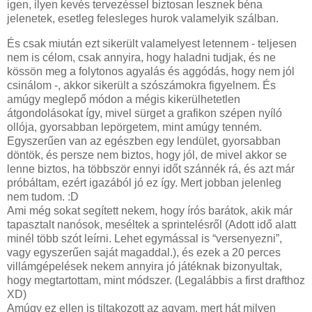
igen, ilyen kevés tervezéssel biztosan lesznek béna
jelenetek, esetleg felesleges hurok valamelyik szálban.
És csak miután ezt sikerült valamelyest letennem - teljesen
nem is célom, csak annyira, hogy haladni tudjak, és ne
kössön meg a folytonos agyalás és aggódás, hogy nem jól
csinálom -, akkor sikerült a szószámokra figyelnem. És
amúgy meglepő módon a mégis kikerülhetetlen
átgondolásokat így, mivel sürget a grafikon szépen nyíló
ollója, gyorsabban lepörgetem, mint amúgy tenném.
Egyszerűen van az egészben egy lendület, gyorsabban
döntök, és persze nem biztos, hogy jól, de mivel akkor se
lenne biztos, ha többször ennyi időt szánnék rá, és azt már
próbáltam, ezért igazából jó ez így. Mert jobban jelenleg
nem tudom. :D
Ami még sokat segített nekem, hogy írós barátok, akik már
tapasztalt nanósok, meséltek a sprintelésről (Adott idő alatt
minél több szót leírni. Lehet egymással is “versenyezni”,
vagy egyszerűen saját magaddal.), és ezek a 20 perces
villámgépelések nekem annyira jó játéknak bizonyultak,
hogy megtartottam, mint módszer. (Legalábbis a first drafthoz
XD)
Amúgy ez ellen is tiltakozott az agyam, mert hát milyen