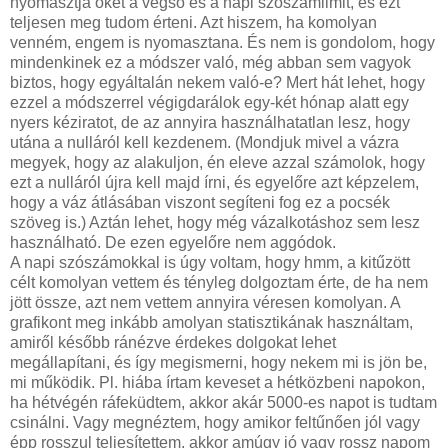
nyomasztja őket a végső és a napi szószámlimit, és ezt
teljesen meg tudom érteni. Azt hiszem, ha komolyan
venném, engem is nyomasztana. És nem is gondolom, hogy
mindenkinek ez a módszer való, még abban sem vagyok
biztos, hogy egyáltalán nekem való-e? Mert hát lehet, hogy
ezzel a módszerrel végigdarálok egy-két hónap alatt egy
nyers kéziratot, de az annyira használhatatlan lesz, hogy
utána a nulláról kell kezdenem. (Mondjuk mivel a vázra
megyek, hogy az alakuljon, én eleve azzal számolok, hogy
ezt a nulláról újra kell majd írni, és egyelőre azt képzelem,
hogy a váz átlásában viszont segíteni fog ez a pocsék
szöveg is.) Aztán lehet, hogy még vázalkotáshoz sem lesz
használható. De ezen egyelőre nem aggódok.
A napi szószámokkal is úgy voltam, hogy hmm, a kitűzött
célt komolyan vettem és tényleg dolgoztam érte, de ha nem
jött össze, azt nem vettem annyira véresen komolyan. A
grafikont meg inkább amolyan statisztikának használtam,
amiről később ránézve érdekes dolgokat lehet
megállapítani, és így megismerni, hogy nekem mi is jön be,
mi működik. Pl. hiába írtam keveset a hétközbeni napokon,
ha hétvégén ráfeküdtem, akkor akár 5000-es napot is tudtam
csinálni. Vagy megnéztem, hogy amikor feltűnően jól vagy
épp rosszul teljesítettem, akkor amúgy jó vagy rossz napom