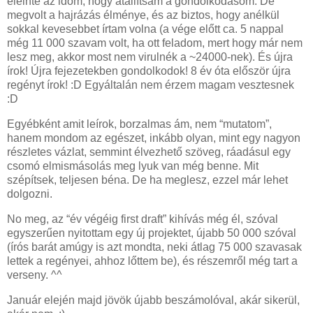
eleinte az időm, hogy átállítsam a gondolkodásom. De
megvolt a hajrázás élménye, és az biztos, hogy anélkül
sokkal kevesebbet írtam volna (a vége előtt ca. 5 nappal
még 11 000 szavam volt, ha ott feladom, mert hogy már nem
lesz meg, akkor most nem virulnék a ~24000-nek). És újra
írok! Újra fejezetekben gondolkodok! 8 év óta először újra
regényt írok! :D Egyáltalán nem érzem magam vesztesnek
:D
Egyébként amit leírok, borzalmas ám, nem “mutatom”,
hanem mondom az egészet, inkább olyan, mint egy nagyon
részletes vázlat, semmint élvezhető szöveg, ráadásul egy
csomó elmismásolás meg lyuk van még benne. Mit
szépítsek, teljesen béna. De ha meglesz, ezzel már lehet
dolgozni.
No meg, az “év végéig first draft” kihívás még él, szóval
egyszerűen nyitottam egy új projektet, újabb 50 000 szóval
(írós barát amúgy is azt mondta, neki átlag 75 000 szavasak
lettek a regényei, ahhoz lőttem be), és részemről még tart a
verseny. ^^
Január elején majd jövök újabb beszámolóval, akár sikerül,