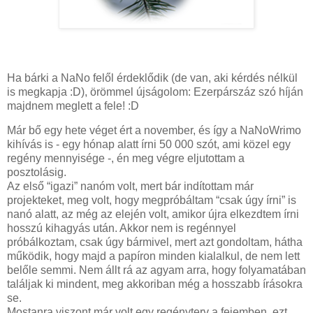
Ha bárki a NaNo felől érdeklődik (de van, aki kérdés nélkül
is megkapja :D), örömmel újságolom: Ezerpárszáz szó híján
majdnem meglett a fele! :D
Már bő egy hete véget ért a november, és így a NaNoWrimo
kihívás is - egy hónap alatt írni 50 000 szót, ami közel egy
regény mennyisége -, én meg végre eljutottam a
posztolásig.
Az első “igazi” nanóm volt, mert bár indítottam már
projekteket, meg volt, hogy megpróbáltam “csak úgy írni” is
nanó alatt, az még az elején volt, amikor újra elkezdtem írni
hosszú kihagyás után. Akkor nem is regénnyel
próbálkoztam, csak úgy bármivel, mert azt gondoltam, hátha
működik, hogy majd a papíron minden kialalkul, de nem lett
belőle semmi. Nem állt rá az agyam arra, hogy folyamatában
találjak ki mindent, meg akkoriban még a hosszabb írásokra
se.
Mostanra viszont már volt egy regényterv a fejemben, ezt