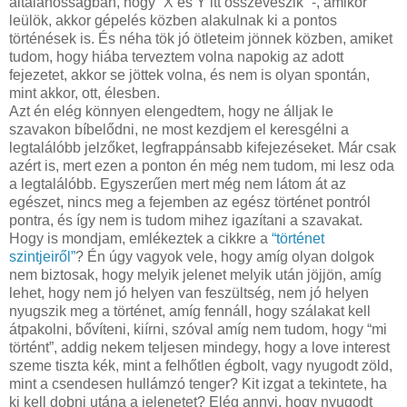
általánosságban, hogy “X és Y itt összeveszik” -, amikor
leülök, akkor gépelés közben alakulnak ki a pontos
történések is. És néha tök jó ötleteim jönnek közben, amiket
tudom, hogy hiába terveztem volna napokig az adott
fejezetet, akkor se jöttek volna, és nem is olyan spontán,
mint akkor, ott, élesben.
Azt én elég könnyen elengedtem, hogy ne álljak le
szavakon bíbelődni, ne most kezdjem el keresgélni a
legtalálóbb jelzőket, legfrappánsabb kifejezéseket. Már csak
azért is, mert ezen a ponton én még nem tudom, mi lesz oda
a legtalálóbb. Egyszerűen mert még nem látom át az
egészet, nincs meg a fejemben az egész történet pontról
pontra, és így nem is tudom mihez igazítani a szavakat.
Hogy is mondjam, emlékeztek a cikkre a
“történet
szintjeiről”
? Én úgy vagyok vele, hogy amíg olyan dolgok
nem biztosak, hogy melyik jelenet melyik után jöjjön, amíg
lehet, hogy nem jó helyen van feszültség, nem jó helyen
nyugszik meg a történet, amíg fennáll, hogy szálakat kell
átpakolni, bővíteni, kiírni, szóval amíg nem tudom, hogy “mi
történt”, addig nekem teljesen mindegy, hogy a love interest
szeme tiszta kék, mint a felhőtlen égbolt, vagy nyugodt zöld,
mint a csendesen hullámzó tenger? Kit izgat a tekintete, ha
ki kell dobni utána a jelenetet? Elég annyi, hogy nyugodt