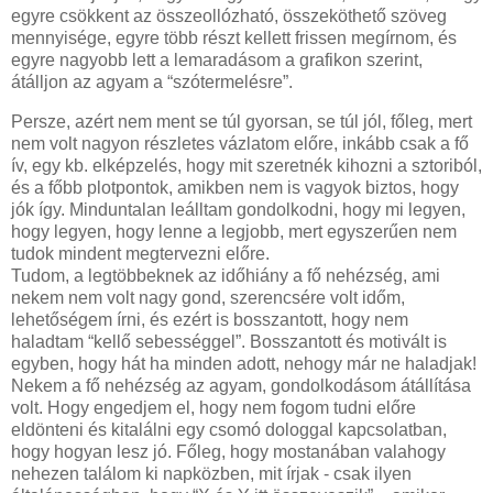
egyre csökkent az összeollózható, összeköthető szöveg
mennyisége, egyre több részt kellett frissen megírnom, és
egyre nagyobb lett a lemaradásom a grafikon szerint,
átálljon az agyam a “szótermelésre”.
Persze, azért nem ment se túl gyorsan, se túl jól, főleg, mert
nem volt nagyon részletes vázlatom előre, inkább csak a fő
ív, egy kb. elképzelés, hogy mit szeretnék kihozni a sztoriból,
és a főbb plotpontok, amikben nem is vagyok biztos, hogy
jók így. Minduntalan leálltam gondolkodni, hogy mi legyen,
hogy legyen, hogy lenne a legjobb, mert egyszerűen nem
tudok mindent megtervezni előre.
Tudom, a legtöbbeknek az időhiány a fő nehézség, ami
nekem nem volt nagy gond, szerencsére volt időm,
lehetőségem írni, és ezért is bosszantott, hogy nem
haladtam “kellő sebességgel”. Bosszantott és motivált is
egyben, hogy hát ha minden adott, nehogy már ne haladjak!
Nekem a fő nehézség az agyam, gondolkodásom átállítása
volt. Hogy engedjem el, hogy nem fogom tudni előre
eldönteni és kitalálni egy csomó dologgal kapcsolatban,
hogy hogyan lesz jó. Főleg, hogy mostanában valahogy
nehezen találom ki napközben, mit írjak - csak ilyen