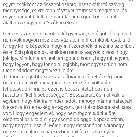
egyre csökkent az összeollózható, összeköthető szöveg
mennyisége, egyre több részt kellett frissen megírnom, és
egyre nagyobb lett a lemaradásom a grafikon szerint,
átálljon az agyam a “szótermelésre”.
Persze, azért nem ment se túl gyorsan, se túl jól, főleg, mert
nem volt nagyon részletes vázlatom előre, inkább csak a fő
ív, egy kb. elképzelés, hogy mit szeretnék kihozni a sztoriból,
és a főbb plotpontok, amikben nem is vagyok biztos, hogy
jók így. Minduntalan leálltam gondolkodni, hogy mi legyen,
hogy legyen, hogy lenne a legjobb, mert egyszerűen nem
tudok mindent megtervezni előre.
Tudom, a legtöbbeknek az időhiány a fő nehézség, ami
nekem nem volt nagy gond, szerencsére volt időm,
lehetőségem írni, és ezért is bosszantott, hogy nem
haladtam “kellő sebességgel”. Bosszantott és motivált is
egyben, hogy hát ha minden adott, nehogy már ne haladjak!
Nekem a fő nehézség az agyam, gondolkodásom átállítása
volt. Hogy engedjem el, hogy nem fogom tudni előre
eldönteni és kitalálni egy csomó dologgal kapcsolatban,
hogy hogyan lesz jó. Főleg, hogy mostanában valahogy
nehezen találom ki napközben, mit írjak - csak ilyen