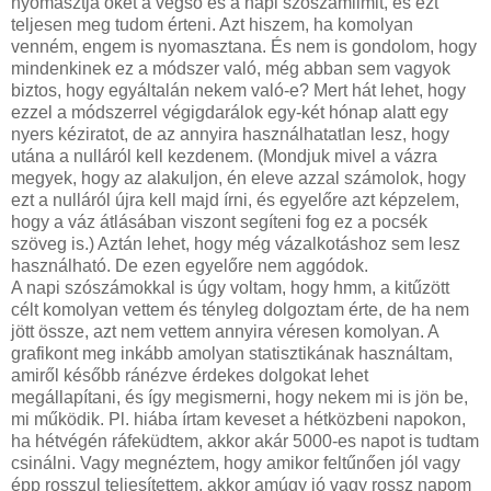
nyomasztja őket a végső és a napi szószámlimit, és ezt
teljesen meg tudom érteni. Azt hiszem, ha komolyan
venném, engem is nyomasztana. És nem is gondolom, hogy
mindenkinek ez a módszer való, még abban sem vagyok
biztos, hogy egyáltalán nekem való-e? Mert hát lehet, hogy
ezzel a módszerrel végigdarálok egy-két hónap alatt egy
nyers kéziratot, de az annyira használhatatlan lesz, hogy
utána a nulláról kell kezdenem. (Mondjuk mivel a vázra
megyek, hogy az alakuljon, én eleve azzal számolok, hogy
ezt a nulláról újra kell majd írni, és egyelőre azt képzelem,
hogy a váz átlásában viszont segíteni fog ez a pocsék
szöveg is.) Aztán lehet, hogy még vázalkotáshoz sem lesz
használható. De ezen egyelőre nem aggódok.
A napi szószámokkal is úgy voltam, hogy hmm, a kitűzött
célt komolyan vettem és tényleg dolgoztam érte, de ha nem
jött össze, azt nem vettem annyira véresen komolyan. A
grafikont meg inkább amolyan statisztikának használtam,
amiről később ránézve érdekes dolgokat lehet
megállapítani, és így megismerni, hogy nekem mi is jön be,
mi működik. Pl. hiába írtam keveset a hétközbeni napokon,
ha hétvégén ráfeküdtem, akkor akár 5000-es napot is tudtam
csinálni. Vagy megnéztem, hogy amikor feltűnően jól vagy
épp rosszul teljesítettem, akkor amúgy jó vagy rossz napom