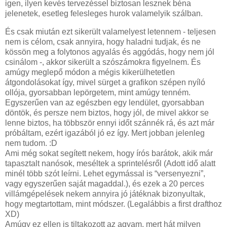
igen, ilyen kevés tervezéssel biztosan lesznek béna
jelenetek, esetleg felesleges hurok valamelyik szálban.
És csak miután ezt sikerült valamelyest letennem - teljesen
nem is célom, csak annyira, hogy haladni tudjak, és ne
kössön meg a folytonos agyalás és aggódás, hogy nem jól
csinálom -, akkor sikerült a szószámokra figyelnem. És
amúgy meglepő módon a mégis kikerülhetetlen
átgondolásokat így, mivel sürget a grafikon szépen nyíló
ollója, gyorsabban lepörgetem, mint amúgy tenném.
Egyszerűen van az egészben egy lendület, gyorsabban
döntök, és persze nem biztos, hogy jól, de mivel akkor se
lenne biztos, ha többször ennyi időt szánnék rá, és azt már
próbáltam, ezért igazából jó ez így. Mert jobban jelenleg
nem tudom. :D
Ami még sokat segített nekem, hogy írós barátok, akik már
tapasztalt nanósok, meséltek a sprintelésről (Adott idő alatt
minél több szót leírni. Lehet egymással is “versenyezni”,
vagy egyszerűen saját magaddal.), és ezek a 20 perces
villámgépelések nekem annyira jó játéknak bizonyultak,
hogy megtartottam, mint módszer. (Legalábbis a first drafthoz
XD)
Amúgy ez ellen is tiltakozott az agyam, mert hát milyen