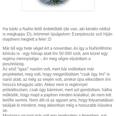
Ha bárki a NaNo felől érdeklődik (de van, aki kérdés nélkül
is megkapja :D), örömmel újságolom: Ezerpárszáz szó híján
majdnem meglett a fele! :D
Már bő egy hete véget ért a november, és így a NaNoWrimo
kihívás is - egy hónap alatt írni 50 000 szót, ami közel egy
regény mennyisége -, én meg végre eljutottam a
posztolásig.
Az első “igazi” nanóm volt, mert bár indítottam már
projekteket, meg volt, hogy megpróbáltam “csak úgy írni” is
nanó alatt, az még az elején volt, amikor újra elkezdtem írni
hosszú kihagyás után. Akkor nem is regénnyel
próbálkoztam, csak úgy bármivel, mert azt gondoltam, hátha
működik, hogy majd a papíron minden kialalkul, de nem lett
belőle semmi. Nem állt rá az agyam arra, hogy folyamatában
találjak ki mindent, meg akkoriban még a hosszabb írásokra
se.
Mostanra viszont már volt egy regényterv a fejemben, ezt