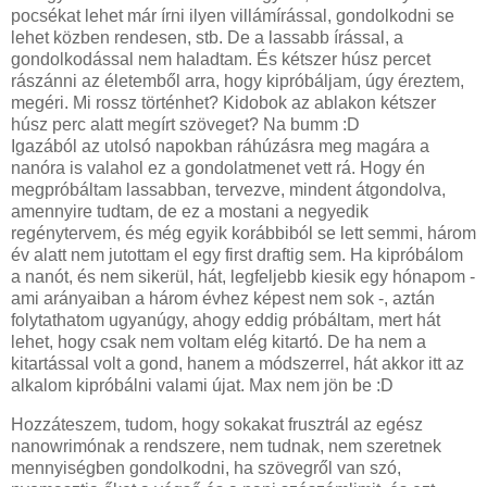
pocsékat lehet már írni ilyen villámírással, gondolkodni se
lehet közben rendesen, stb. De a lassabb írással, a
gondolkodással nem haladtam. És kétszer húsz percet
rászánni az életemből arra, hogy kipróbáljam, úgy éreztem,
megéri. Mi rossz történhet? Kidobok az ablakon kétszer
húsz perc alatt megírt szöveget? Na bumm :D
Igazából az utolsó napokban ráhúzásra meg magára a
nanóra is valahol ez a gondolatmenet vett rá. Hogy én
megpróbáltam lassabban, tervezve, mindent átgondolva,
amennyire tudtam, de ez a mostani a negyedik
regénytervem, és még egyik korábbiból se lett semmi, három
év alatt nem jutottam el egy first draftig sem. Ha kipróbálom
a nanót, és nem sikerül, hát, legfeljebb kiesik egy hónapom -
ami arányaiban a három évhez képest nem sok -, aztán
folytathatom ugyanúgy, ahogy eddig próbáltam, mert hát
lehet, hogy csak nem voltam elég kitartó. De ha nem a
kitartással volt a gond, hanem a módszerrel, hát akkor itt az
alkalom kipróbálni valami újat. Max nem jön be :D
Hozzáteszem, tudom, hogy sokakat frusztrál az egész
nanowrimónak a rendszere, nem tudnak, nem szeretnek
mennyiségben gondolkodni, ha szövegről van szó,