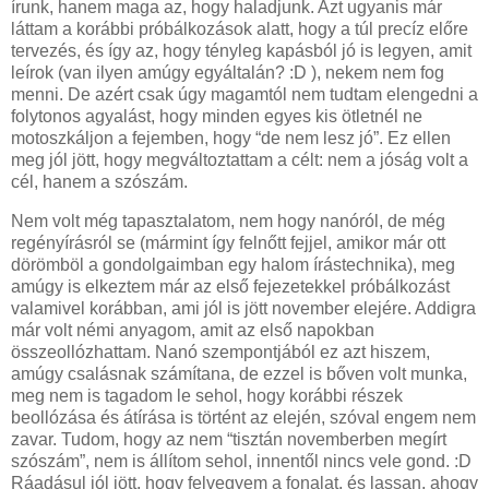
írunk, hanem maga az, hogy haladjunk. Azt ugyanis már
láttam a korábbi próbálkozások alatt, hogy a túl precíz előre
tervezés, és így az, hogy tényleg kapásból jó is legyen, amit
leírok (van ilyen amúgy egyáltalán? :D ), nekem nem fog
menni. De azért csak úgy magamtól nem tudtam elengedni a
folytonos agyalást, hogy minden egyes kis ötletnél ne
motoszkáljon a fejemben, hogy “de nem lesz jó”. Ez ellen
meg jól jött, hogy megváltoztattam a célt: nem a jóság volt a
cél, hanem a szószám.
Nem volt még tapasztalatom, nem hogy nanóról, de még
regényírásról se (mármint így felnőtt fejjel, amikor már ott
dörömböl a gondolgaimban egy halom írástechnika), meg
amúgy is elkeztem már az első fejezetekkel próbálkozást
valamivel korábban, ami jól is jött november elejére. Addigra
már volt némi anyagom, amit az első napokban
összeollózhattam. Nanó szempontjából ez azt hiszem,
amúgy csalásnak számítana, de ezzel is bőven volt munka,
meg nem is tagadom le sehol, hogy korábbi részek
beollózása és átírása is történt az elején, szóval engem nem
zavar. Tudom, hogy az nem “tisztán novemberben megírt
szószám”, nem is állítom sehol, innentől nincs vele gond. :D
Ráadásul jól jött, hogy felvegyem a fonalat, és lassan, ahogy