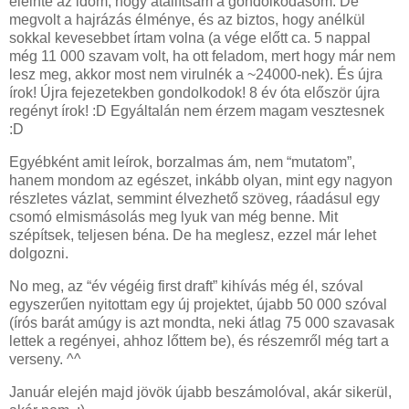
eleinte az időm, hogy átállítsam a gondolkodásom. De
megvolt a hajrázás élménye, és az biztos, hogy anélkül
sokkal kevesebbet írtam volna (a vége előtt ca. 5 nappal
még 11 000 szavam volt, ha ott feladom, mert hogy már nem
lesz meg, akkor most nem virulnék a ~24000-nek). És újra
írok! Újra fejezetekben gondolkodok! 8 év óta először újra
regényt írok! :D Egyáltalán nem érzem magam vesztesnek
:D
Egyébként amit leírok, borzalmas ám, nem “mutatom”,
hanem mondom az egészet, inkább olyan, mint egy nagyon
részletes vázlat, semmint élvezhető szöveg, ráadásul egy
csomó elmismásolás meg lyuk van még benne. Mit
szépítsek, teljesen béna. De ha meglesz, ezzel már lehet
dolgozni.
No meg, az “év végéig first draft” kihívás még él, szóval
egyszerűen nyitottam egy új projektet, újabb 50 000 szóval
(írós barát amúgy is azt mondta, neki átlag 75 000 szavasak
lettek a regényei, ahhoz lőttem be), és részemről még tart a
verseny. ^^
Január elején majd jövök újabb beszámolóval, akár sikerül,