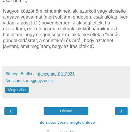
akár nem. :)
Nagyon köszönöm mindenkinek, aki szurkolt vagy elviselte
a nyavalygásaimat (mert volt ám rendesen, csak utólag ilyen
vidám a poszt :D ) novemberben, akik segítettek, ha
elakadtam, de különösen azoknak, akiktől bármikor azt
hallottam, hogy ne görcsöljek rá, akik meséltek a “nanós
gondolkodásról”, a sprintekről és arról, hogy azt lehet
javítani, amit megírtam, hogy az írás játék :D
Sümegi Emília
at
december 09, 2021
Nincsenek megjegyzések:
Megosztás
‹
›
Főoldal
Internetes verzió megtekintése