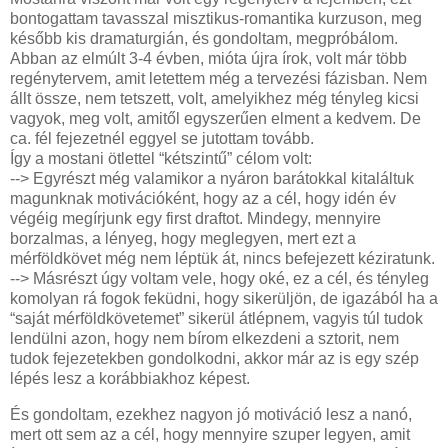
bontogattam tavasszal misztikus-romantika kurzuson, meg
később kis dramaturgián, és gondoltam, megpróbálom.
Abban az elmúlt 3-4 évben, mióta újra írok, volt már több
regénytervem, amit letettem még a tervezési fázisban. Nem
állt össze, nem tetszett, volt, amelyikhez még tényleg kicsi
vagyok, meg volt, amitől egyszerűen elment a kedvem. De
ca. fél fejezetnél eggyel se jutottam tovább.
Így a mostani ötlettel “kétszintű” célom volt:
--> Egyrészt még valamikor a nyáron barátokkal kitaláltuk
magunknak motivációként, hogy az a cél, hogy idén év
végéig megírjunk egy first draftot. Mindegy, mennyire
borzalmas, a lényeg, hogy meglegyen, mert ezt a
mérföldkövet még nem léptük át, nincs befejezett kéziratunk.
--> Másrészt úgy voltam vele, hogy oké, ez a cél, és tényleg
komolyan rá fogok feküdni, hogy sikerüljön, de igazából ha a
“saját mérföldkövetemet” sikerül átlépnem, vagyis túl tudok
lendülni azon, hogy nem bírom elkezdeni a sztorit, nem
tudok fejezetekben gondolkodni, akkor már az is egy szép
lépés lesz a korábbiakhoz képest.
És gondoltam, ezekhez nagyon jó motiváció lesz a nanó,
mert ott sem az a cél, hogy mennyire szuper legyen, amit