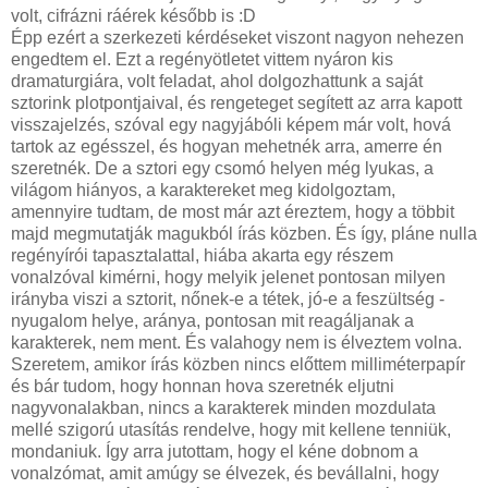
volt, cifrázni ráérek később is :D
Épp ezért a szerkezeti kérdéseket viszont nagyon nehezen
engedtem el. Ezt a regényötletet vittem nyáron kis
dramaturgiára, volt feladat, ahol dolgozhattunk a saját
sztorink plotpontjaival, és rengeteget segített az arra kapott
visszajelzés, szóval egy nagyjábóli képem már volt, hová
tartok az egésszel, és hogyan mehetnék arra, amerre én
szeretnék. De a sztori egy csomó helyen még lyukas, a
világom hiányos, a karaktereket meg kidolgoztam,
amennyire tudtam, de most már azt éreztem, hogy a többit
majd megmutatják magukból írás közben. És így, pláne nulla
regényírói tapasztalattal, hiába akarta egy részem
vonalzóval kimérni, hogy melyik jelenet pontosan milyen
irányba viszi a sztorit, nőnek-e a tétek, jó-e a feszültség -
nyugalom helye, aránya, pontosan mit reagáljanak a
karakterek, nem ment. És valahogy nem is élveztem volna.
Szeretem, amikor írás közben nincs előttem milliméterpapír
és bár tudom, hogy honnan hova szeretnék eljutni
nagyvonalakban, nincs a karakterek minden mozdulata
mellé szigorú utasítás rendelve, hogy mit kellene tenniük,
mondaniuk. Így arra jutottam, hogy el kéne dobnom a
vonalzómat, amit amúgy se élvezek, és bevállalni, hogy