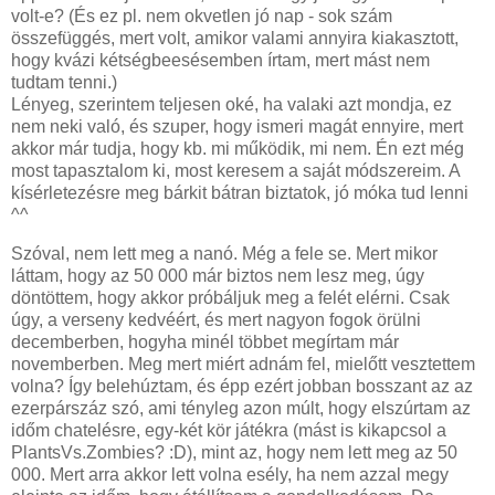
volt-e? (És ez pl. nem okvetlen jó nap - sok szám
összefüggés, mert volt, amikor valami annyira kiakasztott,
hogy kvázi kétségbeesésemben írtam, mert mást nem
tudtam tenni.)
Lényeg, szerintem teljesen oké, ha valaki azt mondja, ez
nem neki való, és szuper, hogy ismeri magát ennyire, mert
akkor már tudja, hogy kb. mi működik, mi nem. Én ezt még
most tapasztalom ki, most keresem a saját módszereim. A
kísérletezésre meg bárkit bátran biztatok, jó móka tud lenni
^^
Szóval, nem lett meg a nanó. Még a fele se. Mert mikor
láttam, hogy az 50 000 már biztos nem lesz meg, úgy
döntöttem, hogy akkor próbáljuk meg a felét elérni. Csak
úgy, a verseny kedvéért, és mert nagyon fogok örülni
decemberben, hogyha minél többet megírtam már
novemberben. Meg mert miért adnám fel, mielőtt vesztettem
volna? Így belehúztam, és épp ezért jobban bosszant az az
ezerpárszáz szó, ami tényleg azon múlt, hogy elszúrtam az
időm chatelésre, egy-két kör játékra (mást is kikapcsol a
PlantsVs.Zombies? :D), mint az, hogy nem lett meg az 50
000. Mert arra akkor lett volna esély, ha nem azzal megy