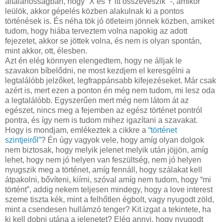
általánosságban, hogy “X és Y itt összeveszik” -, amikor
leülök, akkor gépelés közben alakulnak ki a pontos
történések is. És néha tök jó ötleteim jönnek közben, amiket
tudom, hogy hiába terveztem volna napokig az adott
fejezetet, akkor se jöttek volna, és nem is olyan spontán,
mint akkor, ott, élesben.
Azt én elég könnyen elengedtem, hogy ne álljak le
szavakon bíbelődni, ne most kezdjem el keresgélni a
legtalálóbb jelzőket, legfrappánsabb kifejezéseket. Már csak
azért is, mert ezen a ponton én még nem tudom, mi lesz oda
a legtalálóbb. Egyszerűen mert még nem látom át az
egészet, nincs meg a fejemben az egész történet pontról
pontra, és így nem is tudom mihez igazítani a szavakat.
Hogy is mondjam, emlékeztek a cikkre a
“történet
szintjeiről”
? Én úgy vagyok vele, hogy amíg olyan dolgok
nem biztosak, hogy melyik jelenet melyik után jöjjön, amíg
lehet, hogy nem jó helyen van feszültség, nem jó helyen
nyugszik meg a történet, amíg fennáll, hogy szálakat kell
átpakolni, bővíteni, kiírni, szóval amíg nem tudom, hogy “mi
történt”, addig nekem teljesen mindegy, hogy a love interest
szeme tiszta kék, mint a felhőtlen égbolt, vagy nyugodt zöld,
mint a csendesen hullámzó tenger? Kit izgat a tekintete, ha
ki kell dobni utána a jelenetet? Elég annyi, hogy nyugodt