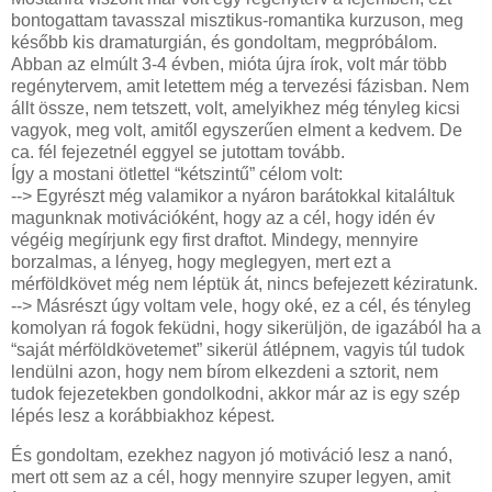
bontogattam tavasszal misztikus-romantika kurzuson, meg
később kis dramaturgián, és gondoltam, megpróbálom.
Abban az elmúlt 3-4 évben, mióta újra írok, volt már több
regénytervem, amit letettem még a tervezési fázisban. Nem
állt össze, nem tetszett, volt, amelyikhez még tényleg kicsi
vagyok, meg volt, amitől egyszerűen elment a kedvem. De
ca. fél fejezetnél eggyel se jutottam tovább.
Így a mostani ötlettel “kétszintű” célom volt:
--> Egyrészt még valamikor a nyáron barátokkal kitaláltuk
magunknak motivációként, hogy az a cél, hogy idén év
végéig megírjunk egy first draftot. Mindegy, mennyire
borzalmas, a lényeg, hogy meglegyen, mert ezt a
mérföldkövet még nem léptük át, nincs befejezett kéziratunk.
--> Másrészt úgy voltam vele, hogy oké, ez a cél, és tényleg
komolyan rá fogok feküdni, hogy sikerüljön, de igazából ha a
“saját mérföldkövetemet” sikerül átlépnem, vagyis túl tudok
lendülni azon, hogy nem bírom elkezdeni a sztorit, nem
tudok fejezetekben gondolkodni, akkor már az is egy szép
lépés lesz a korábbiakhoz képest.
És gondoltam, ezekhez nagyon jó motiváció lesz a nanó,
mert ott sem az a cél, hogy mennyire szuper legyen, amit