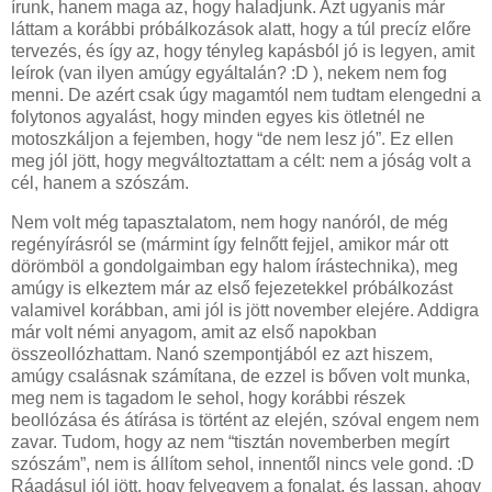
írunk, hanem maga az, hogy haladjunk. Azt ugyanis már
láttam a korábbi próbálkozások alatt, hogy a túl precíz előre
tervezés, és így az, hogy tényleg kapásból jó is legyen, amit
leírok (van ilyen amúgy egyáltalán? :D ), nekem nem fog
menni. De azért csak úgy magamtól nem tudtam elengedni a
folytonos agyalást, hogy minden egyes kis ötletnél ne
motoszkáljon a fejemben, hogy “de nem lesz jó”. Ez ellen
meg jól jött, hogy megváltoztattam a célt: nem a jóság volt a
cél, hanem a szószám.
Nem volt még tapasztalatom, nem hogy nanóról, de még
regényírásról se (mármint így felnőtt fejjel, amikor már ott
dörömböl a gondolgaimban egy halom írástechnika), meg
amúgy is elkeztem már az első fejezetekkel próbálkozást
valamivel korábban, ami jól is jött november elejére. Addigra
már volt némi anyagom, amit az első napokban
összeollózhattam. Nanó szempontjából ez azt hiszem,
amúgy csalásnak számítana, de ezzel is bőven volt munka,
meg nem is tagadom le sehol, hogy korábbi részek
beollózása és átírása is történt az elején, szóval engem nem
zavar. Tudom, hogy az nem “tisztán novemberben megírt
szószám”, nem is állítom sehol, innentől nincs vele gond. :D
Ráadásul jól jött, hogy felvegyem a fonalat, és lassan, ahogy