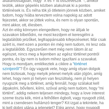
általánosságban, hogy “X és Y itt összeveszik” -, amikor
leülök, akkor gépelés közben alakulnak ki a pontos
történések is. És néha tök jó ötleteim jönnek közben, amiket
tudom, hogy hiába terveztem volna napokig az adott
fejezetet, akkor se jöttek volna, és nem is olyan spontán,
mint akkor, ott, élesben.
Azt én elég könnyen elengedtem, hogy ne álljak le
szavakon bíbelődni, ne most kezdjem el keresgélni a
legtalálóbb jelzőket, legfrappánsabb kifejezéseket. Már csak
azért is, mert ezen a ponton én még nem tudom, mi lesz oda
a legtalálóbb. Egyszerűen mert még nem látom át az
egészet, nincs meg a fejemben az egész történet pontról
pontra, és így nem is tudom mihez igazítani a szavakat.
Hogy is mondjam, emlékeztek a cikkre a
“történet
szintjeiről”
? Én úgy vagyok vele, hogy amíg olyan dolgok
nem biztosak, hogy melyik jelenet melyik után jöjjön, amíg
lehet, hogy nem jó helyen van feszültség, nem jó helyen
nyugszik meg a történet, amíg fennáll, hogy szálakat kell
átpakolni, bővíteni, kiírni, szóval amíg nem tudom, hogy “mi
történt”, addig nekem teljesen mindegy, hogy a love interest
szeme tiszta kék, mint a felhőtlen égbolt, vagy nyugodt zöld,
mint a csendesen hullámzó tenger? Kit izgat a tekintete, ha
ki kell dobni utána a jelenetet? Elég annyi, hogy nyugodt