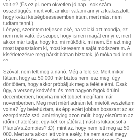
volt-e? (És ez pl. nem okvetlen jó nap - sok szám
összefüggés, mert volt, amikor valami annyira kiakasztott,
hogy kvázi kétségbeesésemben írtam, mert mást nem
tudtam tenni.)
Lényeg, szerintem teljesen oké, ha valaki azt mondja, ez
nem neki való, és szuper, hogy ismeri magát ennyire, mert
akkor már tudja, hogy kb. mi működik, mi nem. Én ezt még
most tapasztalom ki, most keresem a saját módszereim. A
kísérletezésre meg bárkit bátran biztatok, jó móka tud lenni
^^
Szóval, nem lett meg a nanó. Még a fele se. Mert mikor
láttam, hogy az 50 000 már biztos nem lesz meg, úgy
döntöttem, hogy akkor próbáljuk meg a felét elérni. Csak
úgy, a verseny kedvéért, és mert nagyon fogok örülni
decemberben, hogyha minél többet megírtam már
novemberben. Meg mert miért adnám fel, mielőtt vesztettem
volna? Így belehúztam, és épp ezért jobban bosszant az az
ezerpárszáz szó, ami tényleg azon múlt, hogy elszúrtam az
időm chatelésre, egy-két kör játékra (mást is kikapcsol a
PlantsVs.Zombies? :D), mint az, hogy nem lett meg az 50
000. Mert arra akkor lett volna esély, ha nem azzal megy