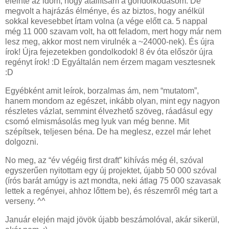
eleinte az időm, hogy átállítsam a gondolkodásom. De
megvolt a hajrázás élménye, és az biztos, hogy anélkül
sokkal kevesebbet írtam volna (a vége előtt ca. 5 nappal
még 11 000 szavam volt, ha ott feladom, mert hogy már nem
lesz meg, akkor most nem virulnék a ~24000-nek). És újra
írok! Újra fejezetekben gondolkodok! 8 év óta először újra
regényt írok! :D Egyáltalán nem érzem magam vesztesnek
:D
Egyébként amit leírok, borzalmas ám, nem “mutatom”,
hanem mondom az egészet, inkább olyan, mint egy nagyon
részletes vázlat, semmint élvezhető szöveg, ráadásul egy
csomó elmismásolás meg lyuk van még benne. Mit
szépítsek, teljesen béna. De ha meglesz, ezzel már lehet
dolgozni.
No meg, az “év végéig first draft” kihívás még él, szóval
egyszerűen nyitottam egy új projektet, újabb 50 000 szóval
(írós barát amúgy is azt mondta, neki átlag 75 000 szavasak
lettek a regényei, ahhoz lőttem be), és részemről még tart a
verseny. ^^
Január elején majd jövök újabb beszámolóval, akár sikerül,