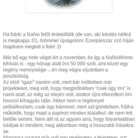
Ha bárki a NaNo felől érdeklődik (de van, aki kérdés nélkül
is megkapja :D), örömmel újságolom: Ezerpárszáz szó híján
majdnem meglett a fele! :D
Már bő egy hete véget ért a november, és így a NaNoWrimo
kihívás is - egy hónap alatt írni 50 000 szót, ami közel egy
regény mennyisége -, én meg végre eljutottam a
posztolásig.
Az első “igazi” nanóm volt, mert bár indítottam már
projekteket, meg volt, hogy megpróbáltam “csak úgy írni” is
nanó alatt, az még az elején volt, amikor újra elkezdtem írni
hosszú kihagyás után. Akkor nem is regénnyel
próbálkoztam, csak úgy bármivel, mert azt gondoltam, hátha
működik, hogy majd a papíron minden kialalkul, de nem lett
belőle semmi. Nem állt rá az agyam arra, hogy folyamatában
találjak ki mindent, meg akkoriban még a hosszabb írásokra
se.
Mostanra viszont már volt egy regényterv a fejemben, ezt