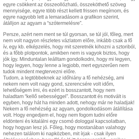
egyre csökkent az összeollózható, összeköthető szöveg
mennyisége, egyre több részt kellett frissen megírnom, és
egyre nagyobb lett a lemaradásom a grafikon szerint,
átálljon az agyam a “szótermelésre”.
Persze, azért nem ment se túl gyorsan, se túl jól, főleg, mert
nem volt nagyon részletes vázlatom előre, inkább csak a fő
ív, egy kb. elképzelés, hogy mit szeretnék kihozni a sztoriból,
és a főbb plotpontok, amikben nem is vagyok biztos, hogy
jók így. Minduntalan leálltam gondolkodni, hogy mi legyen,
hogy legyen, hogy lenne a legjobb, mert egyszerűen nem
tudok mindent megtervezni előre.
Tudom, a legtöbbeknek az időhiány a fő nehézség, ami
nekem nem volt nagy gond, szerencsére volt időm,
lehetőségem írni, és ezért is bosszantott, hogy nem
haladtam “kellő sebességgel”. Bosszantott és motivált is
egyben, hogy hát ha minden adott, nehogy már ne haladjak!
Nekem a fő nehézség az agyam, gondolkodásom átállítása
volt. Hogy engedjem el, hogy nem fogom tudni előre
eldönteni és kitalálni egy csomó dologgal kapcsolatban,
hogy hogyan lesz jó. Főleg, hogy mostanában valahogy
nehezen találom ki napközben, mit írjak - csak ilyen