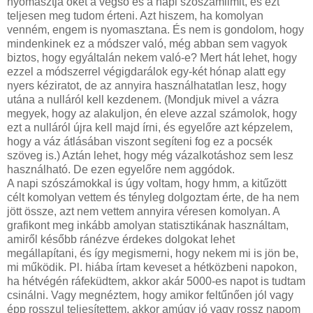
nyomasztja őket a végső és a napi szószámlimit, és ezt
teljesen meg tudom érteni. Azt hiszem, ha komolyan
venném, engem is nyomasztana. És nem is gondolom, hogy
mindenkinek ez a módszer való, még abban sem vagyok
biztos, hogy egyáltalán nekem való-e? Mert hát lehet, hogy
ezzel a módszerrel végigdarálok egy-két hónap alatt egy
nyers kéziratot, de az annyira használhatatlan lesz, hogy
utána a nulláról kell kezdenem. (Mondjuk mivel a vázra
megyek, hogy az alakuljon, én eleve azzal számolok, hogy
ezt a nulláról újra kell majd írni, és egyelőre azt képzelem,
hogy a váz átlásában viszont segíteni fog ez a pocsék
szöveg is.) Aztán lehet, hogy még vázalkotáshoz sem lesz
használható. De ezen egyelőre nem aggódok.
A napi szószámokkal is úgy voltam, hogy hmm, a kitűzött
célt komolyan vettem és tényleg dolgoztam érte, de ha nem
jött össze, azt nem vettem annyira véresen komolyan. A
grafikont meg inkább amolyan statisztikának használtam,
amiről később ránézve érdekes dolgokat lehet
megállapítani, és így megismerni, hogy nekem mi is jön be,
mi működik. Pl. hiába írtam keveset a hétközbeni napokon,
ha hétvégén ráfeküdtem, akkor akár 5000-es napot is tudtam
csinálni. Vagy megnéztem, hogy amikor feltűnően jól vagy
épp rosszul teljesítettem, akkor amúgy jó vagy rossz napom