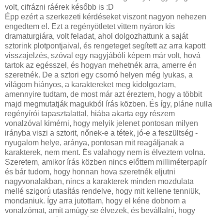
volt, cifrázni ráérek később is :D
Épp ezért a szerkezeti kérdéseket viszont nagyon nehezen
engedtem el. Ezt a regényötletet vittem nyáron kis
dramaturgiára, volt feladat, ahol dolgozhattunk a saját
sztorink plotpontjaival, és rengeteget segített az arra kapott
visszajelzés, szóval egy nagyjábóli képem már volt, hová
tartok az egésszel, és hogyan mehetnék arra, amerre én
szeretnék. De a sztori egy csomó helyen még lyukas, a
világom hiányos, a karaktereket meg kidolgoztam,
amennyire tudtam, de most már azt éreztem, hogy a többit
majd megmutatják magukból írás közben. És így, pláne nulla
regényírói tapasztalattal, hiába akarta egy részem
vonalzóval kimérni, hogy melyik jelenet pontosan milyen
irányba viszi a sztorit, nőnek-e a tétek, jó-e a feszültség -
nyugalom helye, aránya, pontosan mit reagáljanak a
karakterek, nem ment. És valahogy nem is élveztem volna.
Szeretem, amikor írás közben nincs előttem milliméterpapír
és bár tudom, hogy honnan hova szeretnék eljutni
nagyvonalakban, nincs a karakterek minden mozdulata
mellé szigorú utasítás rendelve, hogy mit kellene tenniük,
mondaniuk. Így arra jutottam, hogy el kéne dobnom a
vonalzómat, amit amúgy se élvezek, és bevállalni, hogy