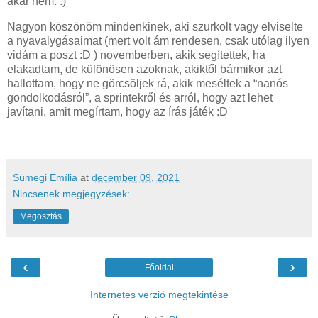
akár nem. :)
Nagyon köszönöm mindenkinek, aki szurkolt vagy elviselte
a nyavalygásaimat (mert volt ám rendesen, csak utólag ilyen
vidám a poszt :D ) novemberben, akik segítettek, ha
elakadtam, de különösen azoknak, akiktől bármikor azt
hallottam, hogy ne görcsöljek rá, akik meséltek a “nanós
gondolkodásról”, a sprintekről és arról, hogy azt lehet
javítani, amit megírtam, hogy az írás játék :D
Sümegi Emília
at
december 09, 2021
Nincsenek megjegyzések:
Megosztás
‹
›
Főoldal
Internetes verzió megtekintése