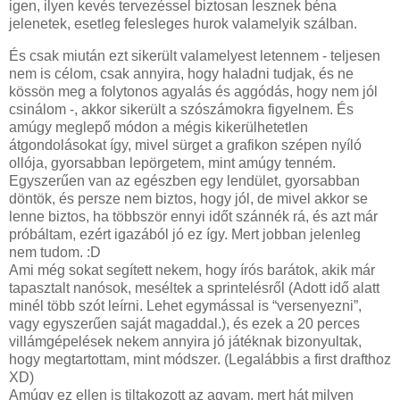
igen, ilyen kevés tervezéssel biztosan lesznek béna
jelenetek, esetleg felesleges hurok valamelyik szálban.
És csak miután ezt sikerült valamelyest letennem - teljesen
nem is célom, csak annyira, hogy haladni tudjak, és ne
kössön meg a folytonos agyalás és aggódás, hogy nem jól
csinálom -, akkor sikerült a szószámokra figyelnem. És
amúgy meglepő módon a mégis kikerülhetetlen
átgondolásokat így, mivel sürget a grafikon szépen nyíló
ollója, gyorsabban lepörgetem, mint amúgy tenném.
Egyszerűen van az egészben egy lendület, gyorsabban
döntök, és persze nem biztos, hogy jól, de mivel akkor se
lenne biztos, ha többször ennyi időt szánnék rá, és azt már
próbáltam, ezért igazából jó ez így. Mert jobban jelenleg
nem tudom. :D
Ami még sokat segített nekem, hogy írós barátok, akik már
tapasztalt nanósok, meséltek a sprintelésről (Adott idő alatt
minél több szót leírni. Lehet egymással is “versenyezni”,
vagy egyszerűen saját magaddal.), és ezek a 20 perces
villámgépelések nekem annyira jó játéknak bizonyultak,
hogy megtartottam, mint módszer. (Legalábbis a first drafthoz
XD)
Amúgy ez ellen is tiltakozott az agyam, mert hát milyen