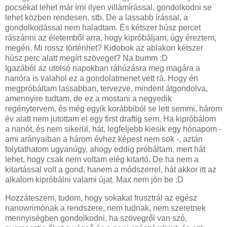
pocsékat lehet már írni ilyen villámírással, gondolkodni se
lehet közben rendesen, stb. De a lassabb írással, a
gondolkodással nem haladtam. És kétszer húsz percet
rászánni az életemből arra, hogy kipróbáljam, úgy éreztem,
megéri. Mi rossz történhet? Kidobok az ablakon kétszer
húsz perc alatt megírt szöveget? Na bumm :D
Igazából az utolsó napokban ráhúzásra meg magára a
nanóra is valahol ez a gondolatmenet vett rá. Hogy én
megpróbáltam lassabban, tervezve, mindent átgondolva,
amennyire tudtam, de ez a mostani a negyedik
regénytervem, és még egyik korábbiból se lett semmi, három
év alatt nem jutottam el egy first draftig sem. Ha kipróbálom
a nanót, és nem sikerül, hát, legfeljebb kiesik egy hónapom -
ami arányaiban a három évhez képest nem sok -, aztán
folytathatom ugyanúgy, ahogy eddig próbáltam, mert hát
lehet, hogy csak nem voltam elég kitartó. De ha nem a
kitartással volt a gond, hanem a módszerrel, hát akkor itt az
alkalom kipróbálni valami újat. Max nem jön be :D
Hozzáteszem, tudom, hogy sokakat frusztrál az egész
nanowrimónak a rendszere, nem tudnak, nem szeretnek
mennyiségben gondolkodni, ha szövegről van szó,