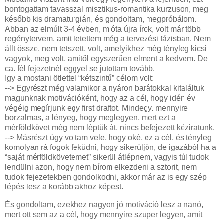
bontogattam tavasszal misztikus-romantika kurzuson, meg
később kis dramaturgián, és gondoltam, megpróbálom.
Abban az elmúlt 3-4 évben, mióta újra írok, volt már több
regénytervem, amit letettem még a tervezési fázisban. Nem
állt össze, nem tetszett, volt, amelyikhez még tényleg kicsi
vagyok, meg volt, amitől egyszerűen elment a kedvem. De
ca. fél fejezetnél eggyel se jutottam tovább.
Így a mostani ötlettel “kétszintű” célom volt:
--> Egyrészt még valamikor a nyáron barátokkal kitaláltuk
magunknak motivációként, hogy az a cél, hogy idén év
végéig megírjunk egy first draftot. Mindegy, mennyire
borzalmas, a lényeg, hogy meglegyen, mert ezt a
mérföldkövet még nem léptük át, nincs befejezett kéziratunk.
--> Másrészt úgy voltam vele, hogy oké, ez a cél, és tényleg
komolyan rá fogok feküdni, hogy sikerüljön, de igazából ha a
“saját mérföldkövetemet” sikerül átlépnem, vagyis túl tudok
lendülni azon, hogy nem bírom elkezdeni a sztorit, nem
tudok fejezetekben gondolkodni, akkor már az is egy szép
lépés lesz a korábbiakhoz képest.
És gondoltam, ezekhez nagyon jó motiváció lesz a nanó,
mert ott sem az a cél, hogy mennyire szuper legyen, amit