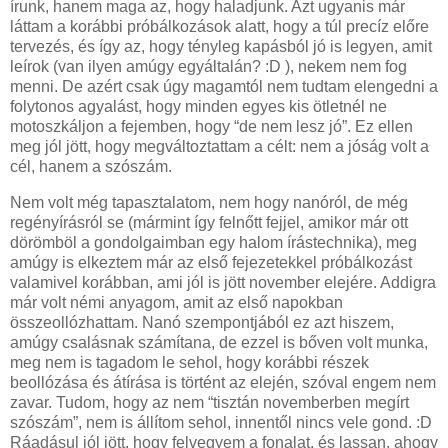
írunk, hanem maga az, hogy haladjunk. Azt ugyanis már
láttam a korábbi próbálkozások alatt, hogy a túl precíz előre
tervezés, és így az, hogy tényleg kapásból jó is legyen, amit
leírok (van ilyen amúgy egyáltalán? :D ), nekem nem fog
menni. De azért csak úgy magamtól nem tudtam elengedni a
folytonos agyalást, hogy minden egyes kis ötletnél ne
motoszkáljon a fejemben, hogy “de nem lesz jó”. Ez ellen
meg jól jött, hogy megváltoztattam a célt: nem a jóság volt a
cél, hanem a szószám.
Nem volt még tapasztalatom, nem hogy nanóról, de még
regényírásról se (mármint így felnőtt fejjel, amikor már ott
dörömböl a gondolgaimban egy halom írástechnika), meg
amúgy is elkeztem már az első fejezetekkel próbálkozást
valamivel korábban, ami jól is jött november elejére. Addigra
már volt némi anyagom, amit az első napokban
összeollózhattam. Nanó szempontjából ez azt hiszem,
amúgy csalásnak számítana, de ezzel is bőven volt munka,
meg nem is tagadom le sehol, hogy korábbi részek
beollózása és átírása is történt az elején, szóval engem nem
zavar. Tudom, hogy az nem “tisztán novemberben megírt
szószám”, nem is állítom sehol, innentől nincs vele gond. :D
Ráadásul jól jött, hogy felvegyem a fonalat, és lassan, ahogy