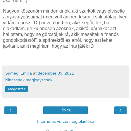
akár nem. :)
Nagyon köszönöm mindenkinek, aki szurkolt vagy elviselte
a nyavalygásaimat (mert volt ám rendesen, csak utólag ilyen
vidám a poszt :D ) novemberben, akik segítettek, ha
elakadtam, de különösen azoknak, akiktől bármikor azt
hallottam, hogy ne görcsöljek rá, akik meséltek a “nanós
gondolkodásról”, a sprintekről és arról, hogy azt lehet
javítani, amit megírtam, hogy az írás játék :D
Sümegi Emília
at
december 09, 2021
Nincsenek megjegyzések:
Megosztás
‹
›
Főoldal
Internetes verzió megtekintése