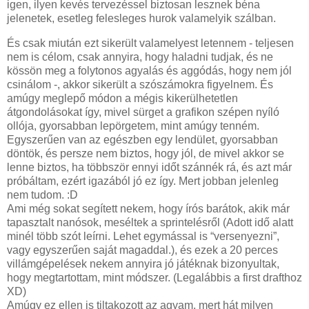
igen, ilyen kevés tervezéssel biztosan lesznek béna
jelenetek, esetleg felesleges hurok valamelyik szálban.
És csak miután ezt sikerült valamelyest letennem - teljesen
nem is célom, csak annyira, hogy haladni tudjak, és ne
kössön meg a folytonos agyalás és aggódás, hogy nem jól
csinálom -, akkor sikerült a szószámokra figyelnem. És
amúgy meglepő módon a mégis kikerülhetetlen
átgondolásokat így, mivel sürget a grafikon szépen nyíló
ollója, gyorsabban lepörgetem, mint amúgy tenném.
Egyszerűen van az egészben egy lendület, gyorsabban
döntök, és persze nem biztos, hogy jól, de mivel akkor se
lenne biztos, ha többször ennyi időt szánnék rá, és azt már
próbáltam, ezért igazából jó ez így. Mert jobban jelenleg
nem tudom. :D
Ami még sokat segített nekem, hogy írós barátok, akik már
tapasztalt nanósok, meséltek a sprintelésről (Adott idő alatt
minél több szót leírni. Lehet egymással is “versenyezni”,
vagy egyszerűen saját magaddal.), és ezek a 20 perces
villámgépelések nekem annyira jó játéknak bizonyultak,
hogy megtartottam, mint módszer. (Legalábbis a first drafthoz
XD)
Amúgy ez ellen is tiltakozott az agyam, mert hát milyen