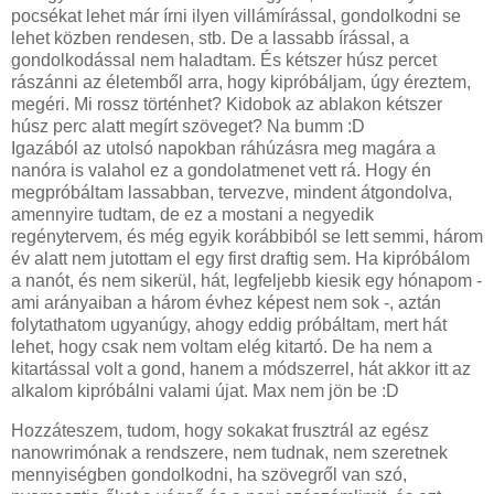
pocsékat lehet már írni ilyen villámírással, gondolkodni se
lehet közben rendesen, stb. De a lassabb írással, a
gondolkodással nem haladtam. És kétszer húsz percet
rászánni az életemből arra, hogy kipróbáljam, úgy éreztem,
megéri. Mi rossz történhet? Kidobok az ablakon kétszer
húsz perc alatt megírt szöveget? Na bumm :D
Igazából az utolsó napokban ráhúzásra meg magára a
nanóra is valahol ez a gondolatmenet vett rá. Hogy én
megpróbáltam lassabban, tervezve, mindent átgondolva,
amennyire tudtam, de ez a mostani a negyedik
regénytervem, és még egyik korábbiból se lett semmi, három
év alatt nem jutottam el egy first draftig sem. Ha kipróbálom
a nanót, és nem sikerül, hát, legfeljebb kiesik egy hónapom -
ami arányaiban a három évhez képest nem sok -, aztán
folytathatom ugyanúgy, ahogy eddig próbáltam, mert hát
lehet, hogy csak nem voltam elég kitartó. De ha nem a
kitartással volt a gond, hanem a módszerrel, hát akkor itt az
alkalom kipróbálni valami újat. Max nem jön be :D
Hozzáteszem, tudom, hogy sokakat frusztrál az egész
nanowrimónak a rendszere, nem tudnak, nem szeretnek
mennyiségben gondolkodni, ha szövegről van szó,