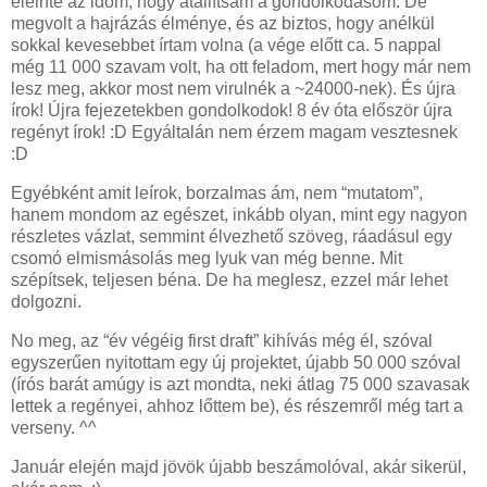
eleinte az időm, hogy átállítsam a gondolkodásom. De
megvolt a hajrázás élménye, és az biztos, hogy anélkül
sokkal kevesebbet írtam volna (a vége előtt ca. 5 nappal
még 11 000 szavam volt, ha ott feladom, mert hogy már nem
lesz meg, akkor most nem virulnék a ~24000-nek). És újra
írok! Újra fejezetekben gondolkodok! 8 év óta először újra
regényt írok! :D Egyáltalán nem érzem magam vesztesnek
:D
Egyébként amit leírok, borzalmas ám, nem “mutatom”,
hanem mondom az egészet, inkább olyan, mint egy nagyon
részletes vázlat, semmint élvezhető szöveg, ráadásul egy
csomó elmismásolás meg lyuk van még benne. Mit
szépítsek, teljesen béna. De ha meglesz, ezzel már lehet
dolgozni.
No meg, az “év végéig first draft” kihívás még él, szóval
egyszerűen nyitottam egy új projektet, újabb 50 000 szóval
(írós barát amúgy is azt mondta, neki átlag 75 000 szavasak
lettek a regényei, ahhoz lőttem be), és részemről még tart a
verseny. ^^
Január elején majd jövök újabb beszámolóval, akár sikerül,