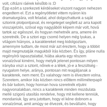
volt, cifrázni ráérek később is :D
Épp ezért a szerkezeti kérdéseket viszont nagyon nehezen
engedtem el. Ezt a regényötletet vittem nyáron kis
dramaturgiára, volt feladat, ahol dolgozhattunk a saját
sztorink plotpontjaival, és rengeteget segített az arra kapott
visszajelzés, szóval egy nagyjábóli képem már volt, hová
tartok az egésszel, és hogyan mehetnék arra, amerre én
szeretnék. De a sztori egy csomó helyen még lyukas, a
világom hiányos, a karaktereket meg kidolgoztam,
amennyire tudtam, de most már azt éreztem, hogy a többit
majd megmutatják magukból írás közben. És így, pláne nulla
regényírói tapasztalattal, hiába akarta egy részem
vonalzóval kimérni, hogy melyik jelenet pontosan milyen
irányba viszi a sztorit, nőnek-e a tétek, jó-e a feszültség -
nyugalom helye, aránya, pontosan mit reagáljanak a
karakterek, nem ment. És valahogy nem is élveztem volna.
Szeretem, amikor írás közben nincs előttem milliméterpapír
és bár tudom, hogy honnan hova szeretnék eljutni
nagyvonalakban, nincs a karakterek minden mozdulata
mellé szigorú utasítás rendelve, hogy mit kellene tenniük,
mondaniuk. Így arra jutottam, hogy el kéne dobnom a
vonalzómat, amit amúgy se élvezek, és bevállalni, hogy