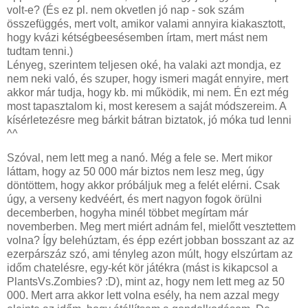
volt-e? (És ez pl. nem okvetlen jó nap - sok szám
összefüggés, mert volt, amikor valami annyira kiakasztott,
hogy kvázi kétségbeesésemben írtam, mert mást nem
tudtam tenni.)
Lényeg, szerintem teljesen oké, ha valaki azt mondja, ez
nem neki való, és szuper, hogy ismeri magát ennyire, mert
akkor már tudja, hogy kb. mi működik, mi nem. Én ezt még
most tapasztalom ki, most keresem a saját módszereim. A
kísérletezésre meg bárkit bátran biztatok, jó móka tud lenni
^^
Szóval, nem lett meg a nanó. Még a fele se. Mert mikor
láttam, hogy az 50 000 már biztos nem lesz meg, úgy
döntöttem, hogy akkor próbáljuk meg a felét elérni. Csak
úgy, a verseny kedvéért, és mert nagyon fogok örülni
decemberben, hogyha minél többet megírtam már
novemberben. Meg mert miért adnám fel, mielőtt vesztettem
volna? Így belehúztam, és épp ezért jobban bosszant az az
ezerpárszáz szó, ami tényleg azon múlt, hogy elszúrtam az
időm chatelésre, egy-két kör játékra (mást is kikapcsol a
PlantsVs.Zombies? :D), mint az, hogy nem lett meg az 50
000. Mert arra akkor lett volna esély, ha nem azzal megy