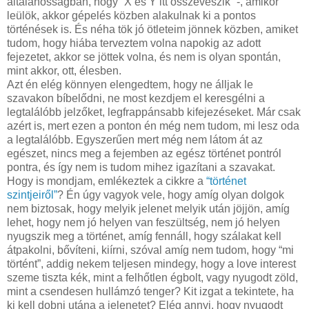
általánosságban, hogy “X és Y itt összeveszik” -, amikor
leülök, akkor gépelés közben alakulnak ki a pontos
történések is. És néha tök jó ötleteim jönnek közben, amiket
tudom, hogy hiába terveztem volna napokig az adott
fejezetet, akkor se jöttek volna, és nem is olyan spontán,
mint akkor, ott, élesben.
Azt én elég könnyen elengedtem, hogy ne álljak le
szavakon bíbelődni, ne most kezdjem el keresgélni a
legtalálóbb jelzőket, legfrappánsabb kifejezéseket. Már csak
azért is, mert ezen a ponton én még nem tudom, mi lesz oda
a legtalálóbb. Egyszerűen mert még nem látom át az
egészet, nincs meg a fejemben az egész történet pontról
pontra, és így nem is tudom mihez igazítani a szavakat.
Hogy is mondjam, emlékeztek a cikkre a
“történet
szintjeiről”
? Én úgy vagyok vele, hogy amíg olyan dolgok
nem biztosak, hogy melyik jelenet melyik után jöjjön, amíg
lehet, hogy nem jó helyen van feszültség, nem jó helyen
nyugszik meg a történet, amíg fennáll, hogy szálakat kell
átpakolni, bővíteni, kiírni, szóval amíg nem tudom, hogy “mi
történt”, addig nekem teljesen mindegy, hogy a love interest
szeme tiszta kék, mint a felhőtlen égbolt, vagy nyugodt zöld,
mint a csendesen hullámzó tenger? Kit izgat a tekintete, ha
ki kell dobni utána a jelenetet? Elég annyi, hogy nyugodt