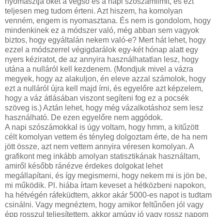
nyomasztja őket a végső és a napi szószámlimit, és ezt
teljesen meg tudom érteni. Azt hiszem, ha komolyan
venném, engem is nyomasztana. És nem is gondolom, hogy
mindenkinek ez a módszer való, még abban sem vagyok
biztos, hogy egyáltalán nekem való-e? Mert hát lehet, hogy
ezzel a módszerrel végigdarálok egy-két hónap alatt egy
nyers kéziratot, de az annyira használhatatlan lesz, hogy
utána a nulláról kell kezdenem. (Mondjuk mivel a vázra
megyek, hogy az alakuljon, én eleve azzal számolok, hogy
ezt a nulláról újra kell majd írni, és egyelőre azt képzelem,
hogy a váz átlásában viszont segíteni fog ez a pocsék
szöveg is.) Aztán lehet, hogy még vázalkotáshoz sem lesz
használható. De ezen egyelőre nem aggódok.
A napi szószámokkal is úgy voltam, hogy hmm, a kitűzött
célt komolyan vettem és tényleg dolgoztam érte, de ha nem
jött össze, azt nem vettem annyira véresen komolyan. A
grafikont meg inkább amolyan statisztikának használtam,
amiről később ránézve érdekes dolgokat lehet
megállapítani, és így megismerni, hogy nekem mi is jön be,
mi működik. Pl. hiába írtam keveset a hétközbeni napokon,
ha hétvégén ráfeküdtem, akkor akár 5000-es napot is tudtam
csinálni. Vagy megnéztem, hogy amikor feltűnően jól vagy
épp rosszul teljesítettem, akkor amúgy jó vagy rossz napom