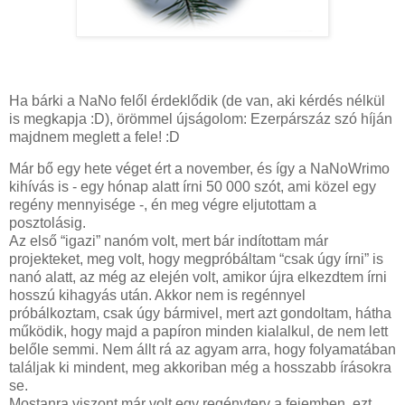
Ha bárki a NaNo felől érdeklődik (de van, aki kérdés nélkül
is megkapja :D), örömmel újságolom: Ezerpárszáz szó híján
majdnem meglett a fele! :D
Már bő egy hete véget ért a november, és így a NaNoWrimo
kihívás is - egy hónap alatt írni 50 000 szót, ami közel egy
regény mennyisége -, én meg végre eljutottam a
posztolásig.
Az első “igazi” nanóm volt, mert bár indítottam már
projekteket, meg volt, hogy megpróbáltam “csak úgy írni” is
nanó alatt, az még az elején volt, amikor újra elkezdtem írni
hosszú kihagyás után. Akkor nem is regénnyel
próbálkoztam, csak úgy bármivel, mert azt gondoltam, hátha
működik, hogy majd a papíron minden kialalkul, de nem lett
belőle semmi. Nem állt rá az agyam arra, hogy folyamatában
találjak ki mindent, meg akkoriban még a hosszabb írásokra
se.
Mostanra viszont már volt egy regényterv a fejemben, ezt