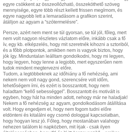
egyre csökkent az összeollózható, összeköthető szöveg
mennyisége, egyre több részt kellett frissen megírnom, és
egyre nagyobb lett a lemaradásom a grafikon szerint,
átálljon az agyam a “szótermelésre”.
Persze, azért nem ment se túl gyorsan, se túl jól, főleg, mert
nem volt nagyon részletes vázlatom előre, inkább csak a fő
ív, egy kb. elképzelés, hogy mit szeretnék kihozni a sztoriból,
és a főbb plotpontok, amikben nem is vagyok biztos, hogy
jók így. Minduntalan leálltam gondolkodni, hogy mi legyen,
hogy legyen, hogy lenne a legjobb, mert egyszerűen nem
tudok mindent megtervezni előre.
Tudom, a legtöbbeknek az időhiány a fő nehézség, ami
nekem nem volt nagy gond, szerencsére volt időm,
lehetőségem írni, és ezért is bosszantott, hogy nem
haladtam “kellő sebességgel”. Bosszantott és motivált is
egyben, hogy hát ha minden adott, nehogy már ne haladjak!
Nekem a fő nehézség az agyam, gondolkodásom átállítása
volt. Hogy engedjem el, hogy nem fogom tudni előre
eldönteni és kitalálni egy csomó dologgal kapcsolatban,
hogy hogyan lesz jó. Főleg, hogy mostanában valahogy
nehezen találom ki napközben, mit írjak - csak ilyen