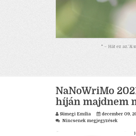
" – Hát ez az. A
NaNoWriMo 2021.
híján majdnem me
Sümegi Emília
december 09, 2