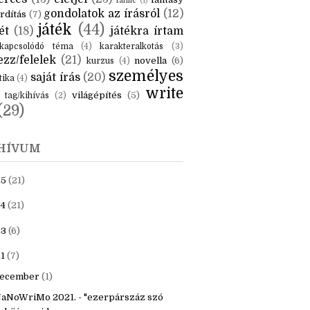
KÉK
is
(6)
beszámoló
(6)
ceruzanyomok
(6)
erces
(13)
életjel
(23)
fantasy
fanfic
(1)
gondolatok az írásról
(12)
rdítás
(7)
játék
(44)
ét
(18)
játékra írtam
kapcsolódó téma
(4)
karakteralkotás
(3)
zz/felelek
(21)
novella
(6)
kurzus
(4)
személyes
saját írás
(20)
tika
(4)
write
világépítés
(5)
tag/kihívás
(2)
(29)
HÍVUM
25
(21)
4
(21)
23
(6)
1
(7)