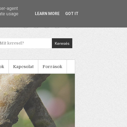
user-agent
rate usage
LEARN MORE
GOT IT
Keresés
ok
Kapcsolat
Források