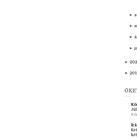
▼
d
N
►
a
►
m
►
á
►
j
►
20
►
201
ŐKE
Kö
Júl
6 ó