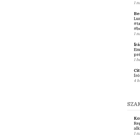
Írá
Ket
két
1 n
Be
Lun
#ta
#b
1 n
Ír
Em
pré
1 h
Ci
Író
4 h
SZA
Ko