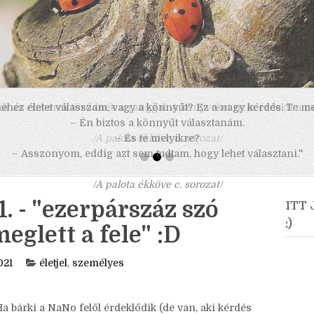
 nehéz életet válasszam, vagy a könnyűt? Ez a nagy kérdés. Te m
– Én biztos a könnyűt választanám.
– És te melyikre?
– Asszonyom, eddig azt sem tudtam, hogy lehet választani."
/A palota ékköve c. sorozat/
 - "ezerpárszáz szó
ITT
:)
glett a fele" :D
021
életjel
,
személyes