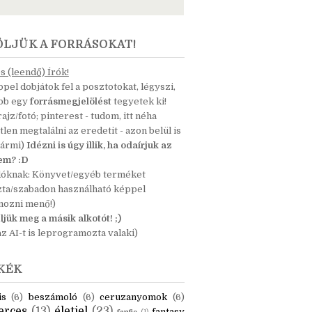
ÖLJÜK A FORRÁSOKAT!
 (leendő) Írók!
pel dobjátok fel a posztotokat, légyszi,
ább egy
forrásmegjelölést
tegyetek ki!
 rajz/fotó; pinterest - tudom, itt néha
tlen megtalálni az eredetit - azon belül is
bármi)
Idézni is úgy illik, ha odaírjuk az
nem? :D
dóknak: Könyvet/egyéb terméket
zta/szabadon használható képpel
mozni menő!)
ljük meg a másik alkotót! ;)
z AI-t is leprogramozta valaki)