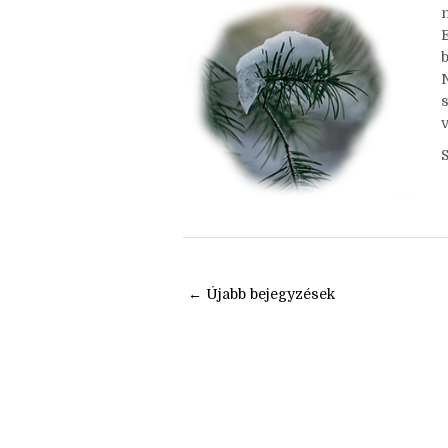
Nincsenek megjegyzések
b
v
← Újabb bejegyzések