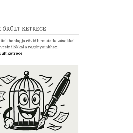
K ŐRÜLT KETRECE
rünk honlapja rövid bemutatkozásokkal
vcsinálókkal a regényeinkhez:
rült ketrece