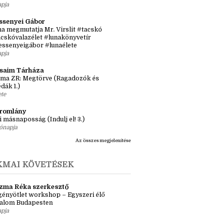
sról, inspirációról, könyvekről
tős idősík: hol és hogyan érjen össze a
 történet?
apja
ssenyei Gábor
a megmutatja Mr. Virslit #tacskó
cskóvalazélet #lunakönyvetír
essenyeigábor #lunaélete
apja
ásaim Tárháza
ma ZR: Megtörve (Ragadozók és
dák 1.)
ete
tromlány
i másnaposság (Indulj el! 3.)
ónapja
Az összes megjelenítése
KMAI KÖVETÉSEK
zma Réka szerkesztő