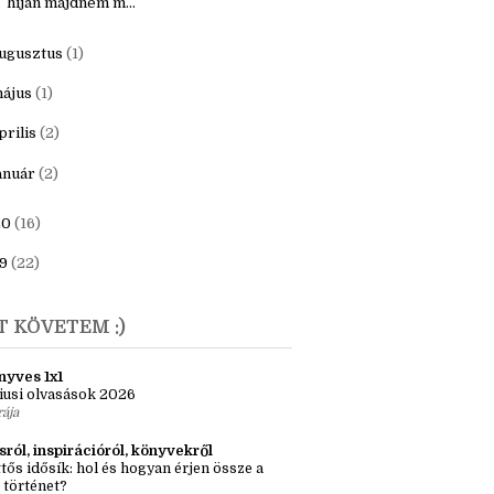
ecember
(1)
aNoWriMo 2021. - "ezerpárszáz szó
híján majdnem m...
ugusztus
(1)
ájus
(1)
prilis
(2)
anuár
(2)
20
(16)
9
(22)
T KÖVETEM :)
nyves 1x1
iusi olvasások 2026
rája