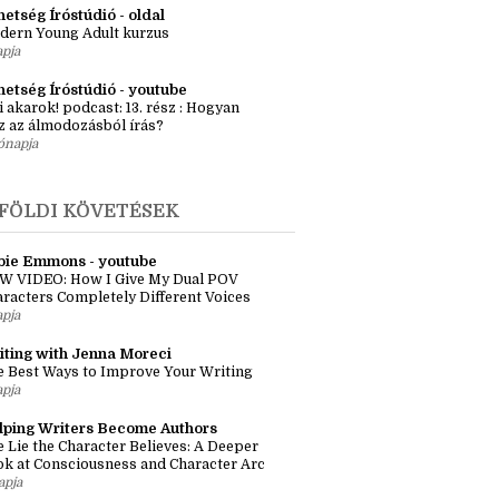
ényötlet workshop – Egyszeri élő
kalom Budapesten
apja
etség Íróstúdió - oldal
dern Young Adult kurzus
apja
hetség Íróstúdió - youtube
i akarok! podcast: 13. rész : Hogyan
z az álmodozásból írás?
ónapja
FÖLDI KÖVETÉSEK
bie Emmons - youtube
W VIDEO: How I Give My Dual POV
racters Completely Different Voices
apja
iting with Jenna Moreci
 Best Ways to Improve Your Writing
apja