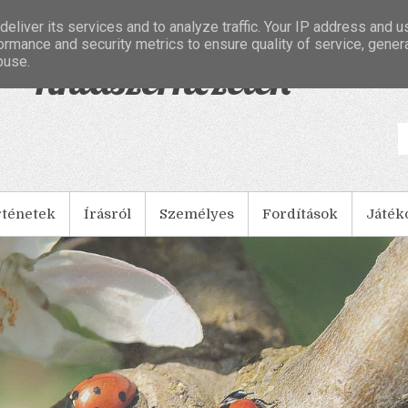
eliver its services and to analyze traffic. Your IP address and 
ormance and security metrics to ensure quality of service, gene
buse.
- Tintaszerkezetek
rténetek
Írásról
Személyes
Fordítások
Játék