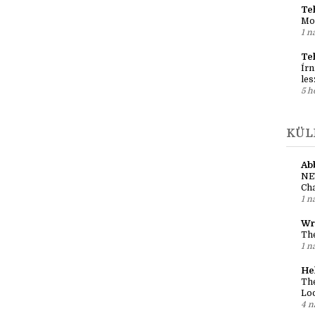
Reg
al
1 n
Teh
Mo
1 n
Te
Írn
les
5 h
KÜL
Ab
NE
Cha
1 n
Wr
The
1 n