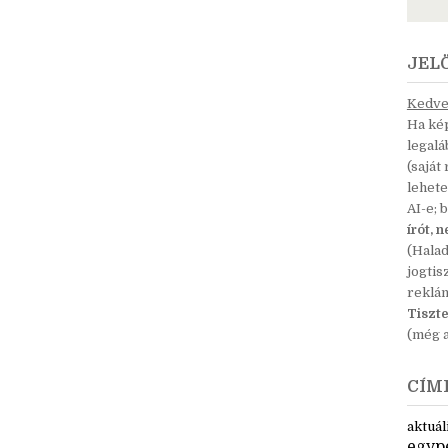
JEL
Kedves
Ha kép
legal
(saját
lehete
AI-e; 
írót, 
(Hala
jogtis
reklá
Tiszte
(még a