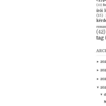
CÍM
aktuál
egyp
(10)
fo
írói l
(15)
kérde
roman
(42)
tag
ARC
►
20
►
202
►
20
▼
202