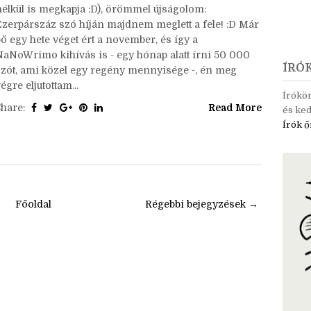
Ha bárki a NaNo felől érdeklődik (de van, aki kérdés
nélkül is megkapja :D), örömmel újságolom:
Ezerpárszáz szó híján majdnem meglett a fele! :D Már
ő egy hete véget ért a november, és így a
NaNoWrimo kihívás is - egy hónap alatt írni 50 000
ÍRÓ
szót, ami közel egy regény mennyisége -, én meg
égre eljutottam...
Írókö
Share:
Read More
és ked
Írók ő
Főoldal
Régebbi bejegyzések →