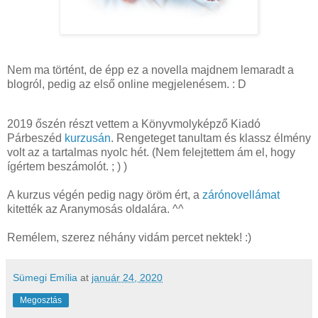
Nem ma történt, de épp ez a novella majdnem lemaradt a
blogról, pedig az első online megjelenésem. : D
2019 őszén részt vettem a Könyvmolyképző Kiadó
Párbeszéd
kurzusán
. Rengeteget tanultam és klassz élmény
volt az a tartalmas nyolc hét. (Nem felejtettem ám el, hogy
ígértem beszámolót. ; ) )
A kurzus végén pedig nagy öröm ért, a
zárónovellámat
kitették az Aranymosás oldalára. ^^
Remélem, szerez néhány vidám percet nektek! :)
Sümegi Emília
at
január 24, 2020
Megosztás