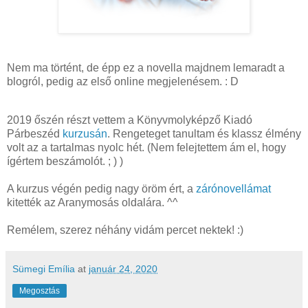
Nem ma történt, de épp ez a novella majdnem lemaradt a
blogról, pedig az első online megjelenésem. : D
2019 őszén részt vettem a Könyvmolyképző Kiadó
Párbeszéd
kurzusán
. Rengeteget tanultam és klassz élmény
volt az a tartalmas nyolc hét. (Nem felejtettem ám el, hogy
ígértem beszámolót. ; ) )
A kurzus végén pedig nagy öröm ért, a
zárónovellámat
kitették az Aranymosás oldalára. ^^
Remélem, szerez néhány vidám percet nektek! :)
Sümegi Emília
at
január 24, 2020
Megosztás