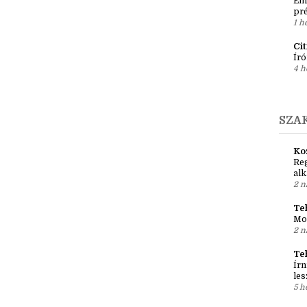
#b
2 n
Ír
Em
pré
1 h
Ci
Író
4 h
SZA
Ko
Reg
al
2 n
Teh
Mo
2 n
Te