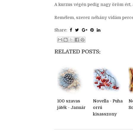
tanultam és klassz élmény volt az a ta
ígértem beszámolót. ; ) )
A kurzus végén pedig nagy öröm ért,
Remélem, szerez néhány vidám percet 
Share:
RELATED POSTS:
100 szavas
Novella - Puha
No
játék - Január
orrú
S