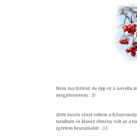
Nem ma történt, de épp ez a novella m
megjelenésem. : D
2019 őszén részt vettem a Könyvmol