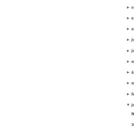
▼
20
►
d
►
o
►
s
►
a
►
j
►
j
►
m
►
á
►
m
►
f
▼
j
N