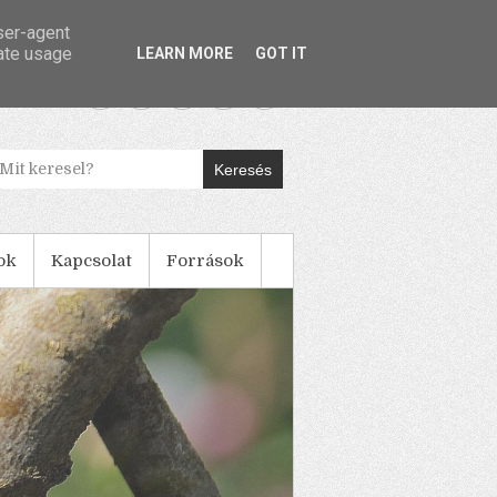
user-agent
rate usage
LEARN MORE
GOT IT
Keresés
ok
Kapcsolat
Források