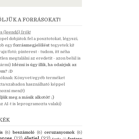
ÖLJÜK A FORRÁSOKAT!
 (leendő) Írók!
pel dobjátok fel a posztotokat, légyszi,
ább egy
forrásmegjelölést
tegyetek ki!
 rajz/fotó; pinterest - tudom, itt néha
tlen megtalálni az eredetit - azon belül is
bármi)
Idézni is úgy illik, ha odaírjuk az
nem? :D
dóknak: Könyvet/egyéb terméket
zta/szabadon használható képpel
mozni menő!)
ljük meg a másik alkotót! ;)
z AI-t is leprogramozta valaki)