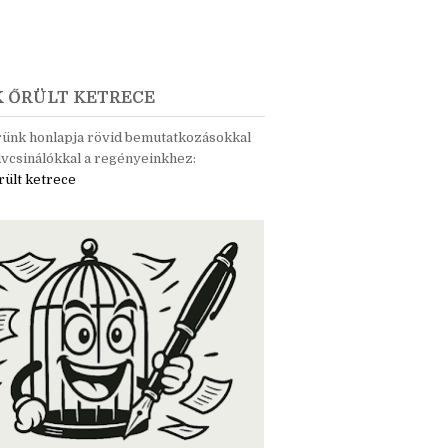
K ŐRÜLT KETRECE
rünk honlapja rövid bemutatkozásokkal
vcsinálókkal a regényeinkhez:
rült ketrece