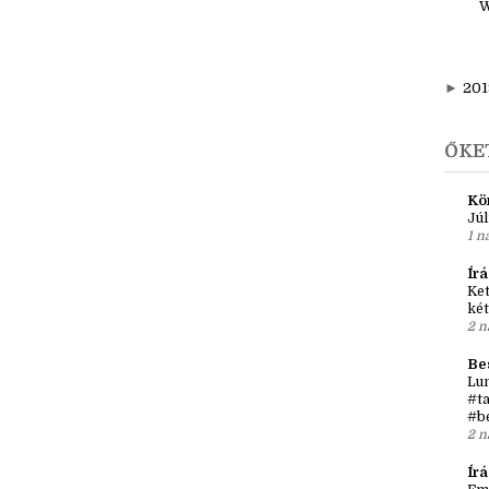
1
W
►
201
ŐKE
Kö
Júl
1 n
Írá
Ket
két
2 n
Be
Lun
#ta