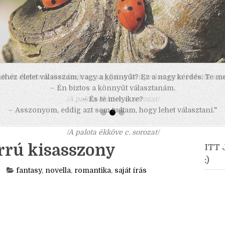
 nehéz életet válasszam, vagy a könnyűt? Ez a nagy kérdés. Te m
– Én biztos a könnyűt választanám.
– És te melyikre?
– Asszonyom, eddig azt sem tudtam, hogy lehet választani."
/A palota ékköve c. sorozat/
rrú kisasszony
ITT
:)
fantasy
,
novella
,
romantika
,
saját írás