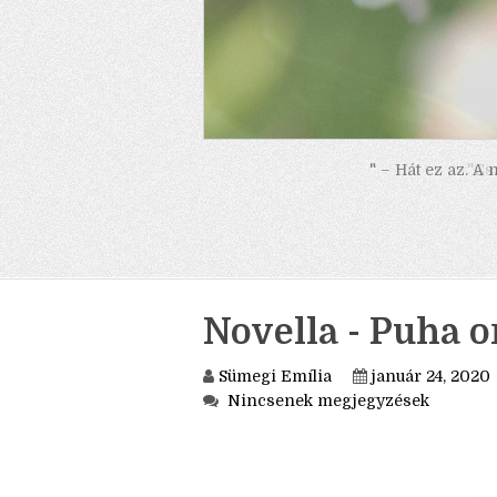
" – Hát ez az. A
Novella - Puha o
Sümegi Emília
január 24, 2020
Nincsenek megjegyzések