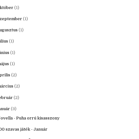
20
(16)
ecember
(1)
któber
(1)
zeptember
(1)
ugusztus
(1)
úlius
(1)
únius
(1)
ájus
(1)
prilis
(2)
árcius
(2)
ebruár
(2)
anuár
(3)
ovella - Puha orrú kisasszony