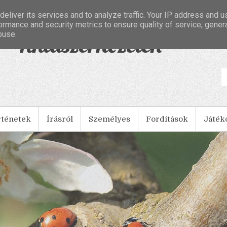
eliver its services and to analyze traffic. Your IP address and 
ormance and security metrics to ensure quality of service, gene
buse.
- Tintaszerkezetek
rténetek
Írásról
Személyes
Fordítások
Játék