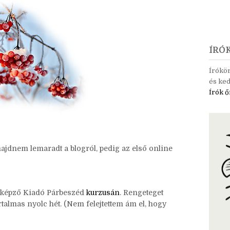
ÍRÓ
Írókö
és ked
Írók ő
ajdnem lemaradt a blogról, pedig az első online
yképző Kiadó Párbeszéd
kurzusán
. Rengeteget