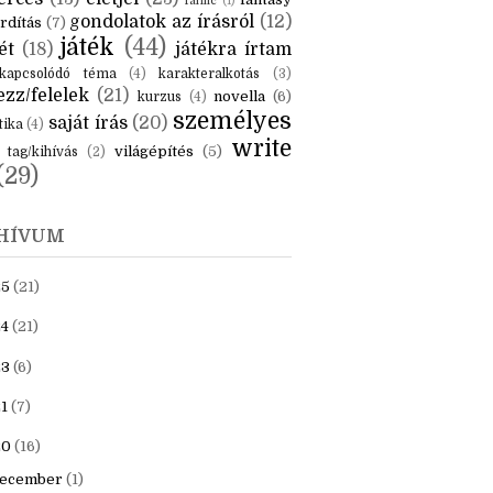
KÉK
is
(6)
beszámoló
(6)
ceruzanyomok
(6)
erces
(13)
életjel
(23)
fantasy
fanfic
(1)
gondolatok az írásról
(12)
rdítás
(7)
játék
(44)
ét
(18)
játékra írtam
kapcsolódó téma
(4)
karakteralkotás
(3)
zz/felelek
(21)
novella
(6)
kurzus
(4)
személyes
saját írás
(20)
tika
(4)
write
világépítés
(5)
tag/kihívás
(2)
(29)
HÍVUM
25
(21)
4
(21)
23
(6)
1
(7)