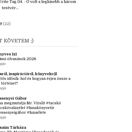
00 szavas játék - Január
rite Tag 04. - Ő volt a legkisebb a három
testvér...
9
(22)
T KÖVETEM :)
nyves 1x1
iusi olvasások 2026
apja
sról, inspirációról, könyvekről
tős idősík: hol és hogyan érjen össze a
 történet?
apja
ssenyei Gábor
a megmutatja Mr. Virslit #tacskó
cskóvalazélet #lunakönyvetír