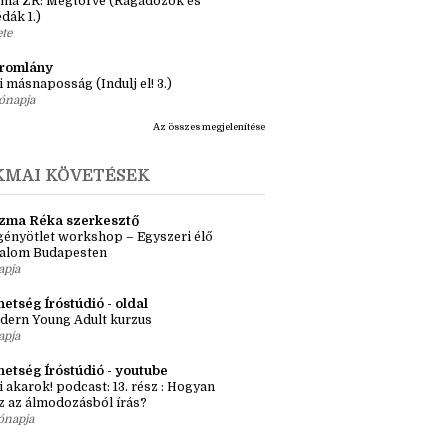
essenyeigábor #lunaélete
apja
ásaim Tárháza
ma ZR: Megtörve (Ragadozók és
dák 1.)
ete
tromlány
i másnaposság (Indulj el! 3.)
ónapja
Az összes megjelenítése
KMAI KÖVETÉSEK
zma Réka szerkesztő
ényötlet workshop – Egyszeri élő
kalom Budapesten
apja
etség Íróstúdió - oldal
dern Young Adult kurzus
apja
hetség Íróstúdió - youtube