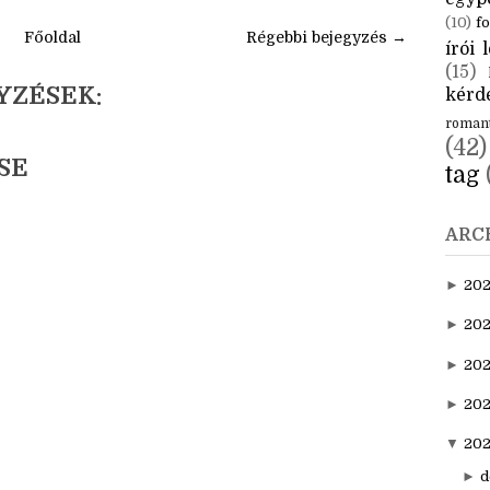
CÍM
aktuál
egyp
(10)
fo
Főoldal
Régebbi bejegyzés →
írói l
(15)
YZÉSEK:
kérde
roman
(42)
SE
tag
ARC
►
20
►
202
►
20
►
202