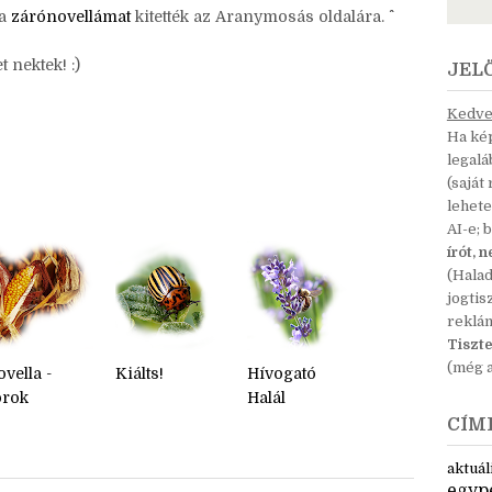
rtalmas nyolc hét. (Nem felejtettem ám el, hogy
 a
zárónovellámat
kitették az Aranymosás oldalára. ^^
nektek! :)
JEL
Kedves
Ha kép
legal
(saját
lehete
AI-e; 
írót, 
(Hala
jogtis
reklá
Tiszte
(még a
vella -
Kiálts!
Hívogató
orok
Halál