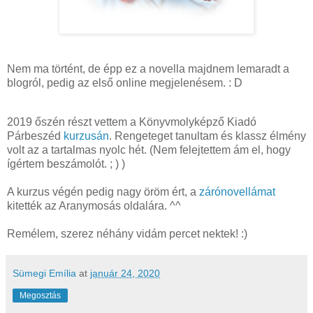
Nem ma történt, de épp ez a novella majdnem lemaradt a
blogról, pedig az első online megjelenésem. : D
2019 őszén részt vettem a Könyvmolyképző Kiadó
Párbeszéd
kurzusán
. Rengeteget tanultam és klassz élmény
volt az a tartalmas nyolc hét. (Nem felejtettem ám el, hogy
ígértem beszámolót. ; ) )
A kurzus végén pedig nagy öröm ért, a
zárónovellámat
kitették az Aranymosás oldalára. ^^
Remélem, szerez néhány vidám percet nektek! :)
Sümegi Emília
at
január 24, 2020
Megosztás