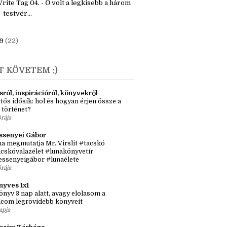
00 szavas játék - Január
rite Tag 04. - Ő volt a legkisebb a három
testvér...
9
(22)
T KÖVETEM :)
sról, inspirációról, könyvekről
tős idősík: hol és hogyan érjen össze a
 történet?
órája
ssenyei Gábor
a megmutatja Mr. Virslit #tacskó
cskóvalazélet #lunakönyvetír
essenyeigábor #lunaélete
órája
nyves 1x1