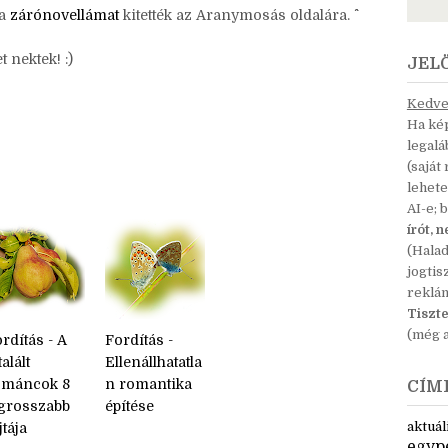
rtalmas nyolc hét. (Nem felejtettem ám el, hogy
 a
zárónovellámat
kitették az Aranymosás oldalára. ^^
nektek! :)
JEL
Kedves
Ha kép
legal
(saját
lehete
AI-e; 
írót, 
(Hala
jogtis
reklá
Tiszte
(még a
rdítás - A
Fordítás -
talált
Ellenállhatatla