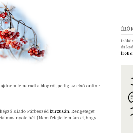
ÍRÓ
Írókö
és ked
Írók ő
ajdnem lemaradt a blogról, pedig az első online
yképző Kiadó Párbeszéd
kurzusán
. Rengeteget