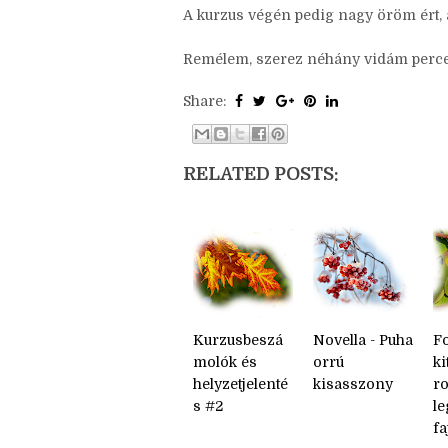
tanultam és klassz élmény volt az a ta
ígértem beszámolót. ; ) )
A kurzus végén pedig nagy öröm ért,
Remélem, szerez néhány vidám percet 
Share:
RELATED POSTS:
Kurzusbeszá
Novella - Puha
Fo
molók és
orrú
ki