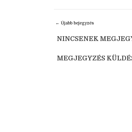
helyzetjelenté
kisasszony
r
s #2
l
fa
← Újabb bejegyzés
NINCSENEK MEGJEG
MEGJEGYZÉS KÜLDÉ