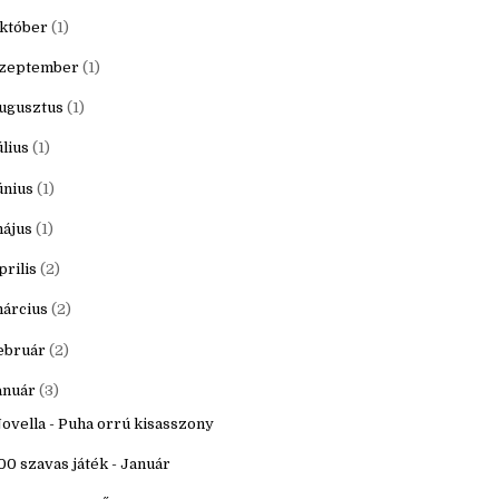
20
(16)
ecember
(1)
któber
(1)
zeptember
(1)
ugusztus
(1)
úlius
(1)
únius
(1)
ájus
(1)
prilis
(2)
árcius
(2)
ebruár
(2)
anuár
(3)
ovella - Puha orrú kisasszony