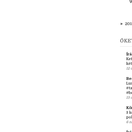
1
W
►
201
ŐKE
Írá
Ket
két
12 
Be
Lun
#ta
#b
13 
Kö