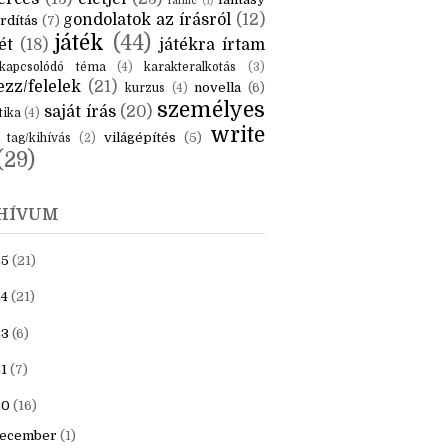
KÉK
is
(6)
beszámoló
(6)
ceruzanyomok
(6)
erces
(13)
életjel
(23)
fantasy
fanfic
(1)
gondolatok az írásról
(12)
rdítás
(7)
játék
(44)
ét
(18)
játékra írtam
kapcsolódó téma
(4)
karakteralkotás
(3)
zz/felelek
(21)
novella
(6)
kurzus
(4)
személyes
saját írás
(20)
tika
(4)
write
világépítés
(5)
tag/kihívás
(2)
(29)
HÍVUM
25
(21)
4
(21)
23
(6)
1
(7)