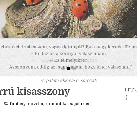
 nehéz életet válasszam, vagy a könnyűt? Ez a nagy kérdés. Te m
– Én biztos a könnyűt választanám.
– És te melyikre?
– Asszonyom, eddig azt sem tudtam, hogy lehet választani."
/A palota ékköve c. sorozat/
rrú kisasszony
ITT
:)
fantasy
,
novella
,
romantika
,
saját írás