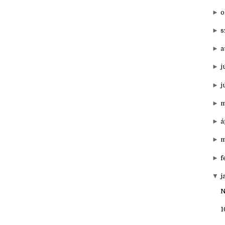
▼
20
►
d
►
o
►
s
►
a
►
j
►
j
►
m
►
á
►
m
►
f
▼
j
N