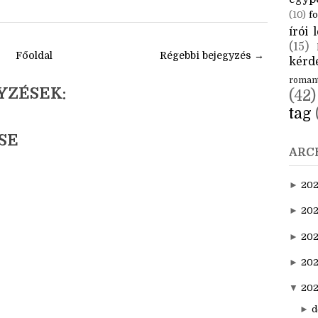
ománcok 8
n romantika
CÍM
egrosszabb
építése
aktuál
jtája
egyp
(10)
fo
írói l
(15)
Főoldal
Régebbi bejegyzés →
kérde
roman
YZÉSEK:
(42)
tag
SE
ARC
►
20
►
202
►
20
►
202