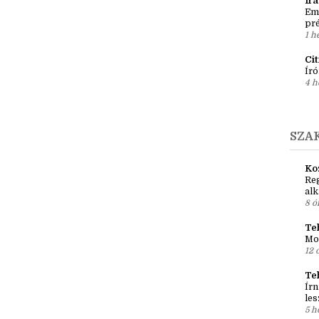
3 k
po
6 n
Ír
Em
pré
1 h
Ci
Író
4 h
SZA
Ko
Reg
al
8 ó
Teh
Mo
12 