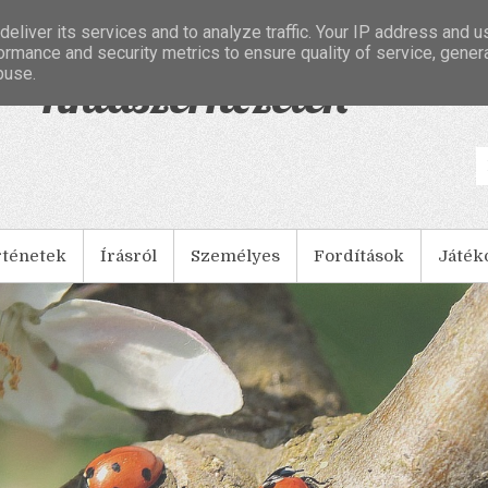
eliver its services and to analyze traffic. Your IP address and 
ormance and security metrics to ensure quality of service, gene
buse.
- Tintaszerkezetek
rténetek
Írásról
Személyes
Fordítások
Játék