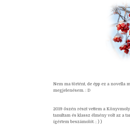
Nem ma történt, de épp ez a novella m
megjelenésem. : D
2019 őszén részt vettem a Könyvmol