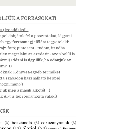
ÖLJÜK A FORRÁSOKAT!
 (leendő) Írók!
pel dobjátok fel a posztotokat, légyszi,
ább egy
forrásmegjelölést
tegyetek ki!
 rajz/fotó; pinterest - tudom, itt néha
tlen megtalálni az eredetit - azon belül is
bármi)
Idézni is úgy illik, ha odaírjuk az
nem? :D
dóknak: Könyvet/egyéb terméket
zta/szabadon használható képpel
mozni menő!)
ljük meg a másik alkotót! ;)
z AI-t is leprogramozta valaki)