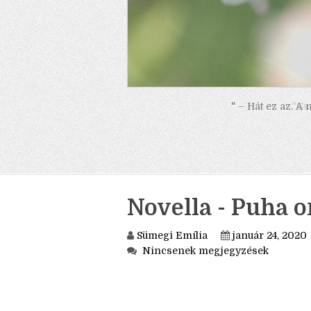
" – Hát ez az. A
Novella - Puha o
Sümegi Emília
január 24, 2020
Nincsenek megjegyzések