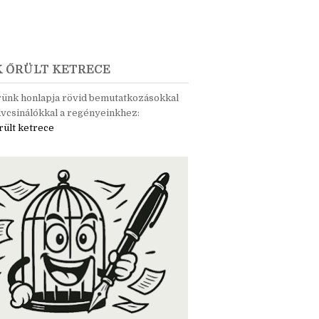
K ŐRÜLT KETRECE
rünk honlapja rövid bemutatkozásokkal
vcsinálókkal a regényeinkhez:
rült ketrece