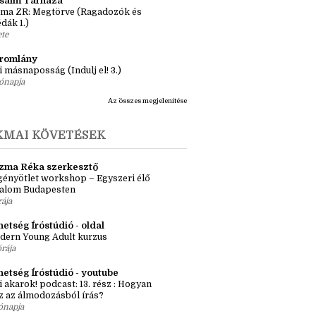
önyv 3 nap alatt, avagy elolasom a
lcom legrövidebb könyveit
apja
ásaim Tárháza
ma ZR: Megtörve (Ragadozók és
dák 1.)
ete
tromlány
i másnaposság (Indulj el! 3.)
ónapja
Az összes megjelenítése
KMAI KÖVETÉSEK
zma Réka szerkesztő
ényötlet workshop – Egyszeri élő
kalom Budapesten
rája
etség Íróstúdió - oldal
dern Young Adult kurzus
órája