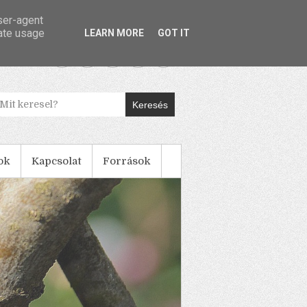
user-agent
rate usage
LEARN MORE
GOT IT
Keresés
ok
Kapcsolat
Források