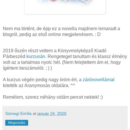
Nem ma történt, de épp ez a novella majdnem lemaradt a
blogról, pedig az első online megjelenésem. : D
2019 őszén részt vettem a Könyvmolyképző Kiadó
Párbeszéd
kurzusán
. Rengeteget tanultam és klassz élmény
volt az a tartalmas nyolc hét. (Nem felejtettem ám el, hogy
ígértem beszámolót. ; ) )
A kurzus végén pedig nagy öröm ért, a
zárónovellámat
kitették az Aranymosás oldalára. ^^
Remélem, szerez néhány vidám percet nektek! :)
Sümegi Emília
at
január 24, 2020
Megosztás