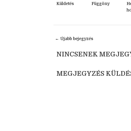
Küldetés
Függöny
H
h
← Újabb bejegyzés
NINCSENEK MEGJEG
MEGJEGYZÉS KÜLDÉ