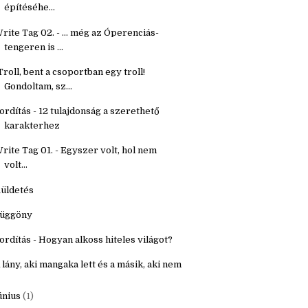
étköznapi holmik
ordítás - Segítő kérdések fantasy világ
építéséhe...
rite Tag 02. - ... még az Óperenciás-
tengeren is ...
Troll, bent a csoportban egy troll!
Gondoltam, sz...
ordítás - 12 tulajdonság a szerethető
karakterhez
rite Tag 01. - Egyszer volt, hol nem
volt...
üldetés
üggöny
ordítás - Hogyan alkoss hiteles világot?