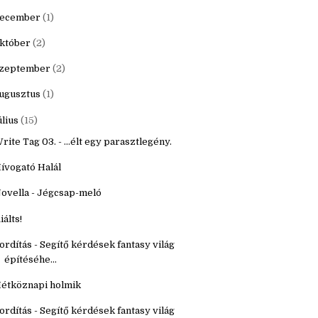
20
(16)
9
(22)
ecember
(1)
któber
(2)
zeptember
(2)
ugusztus
(1)
úlius
(15)
rite Tag 03. - ...élt egy parasztlegény.
ívogató Halál
ovella - Jégcsap-meló
iálts!
ordítás - Segítő kérdések fantasy világ
építéséhe...