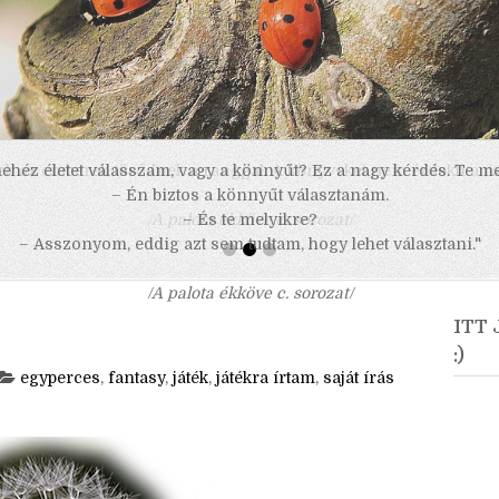
 nehéz életet válasszam, vagy a könnyűt? Ez a nagy kérdés. Te m
– Én biztos a könnyűt választanám.
– És te melyikre?
– Asszonyom, eddig azt sem tudtam, hogy lehet választani."
/A palota ékköve c. sorozat/
ITT
:)
egyperces
,
fantasy
,
játék
,
játékra írtam
,
saját írás