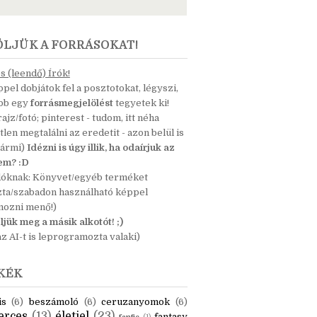
ÖLJÜK A FORRÁSOKAT!
 (leendő) Írók!
pel dobjátok fel a posztotokat, légyszi,
ább egy
forrásmegjelölést
tegyetek ki!
 rajz/fotó; pinterest - tudom, itt néha
tlen megtalálni az eredetit - azon belül is
bármi)
Idézni is úgy illik, ha odaírjuk az
nem? :D
dóknak: Könyvet/egyéb terméket
zta/szabadon használható képpel
mozni menő!)
ljük meg a másik alkotót! ;)
z AI-t is leprogramozta valaki)