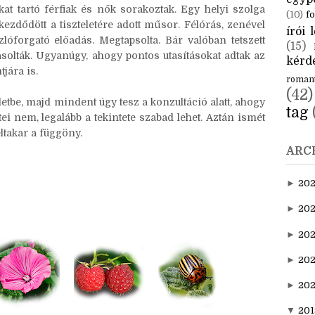
CÍM
nden emeletén kifelé hajló cseréptetős párkányára
aktuál
egyp
at tartó férfiak és nők sorakoztak. Egy helyi szolga
(10)
fo
Elkezdődött a tiszteletére adott műsor. Félórás, zenével
írói l
lóforgató előadás. Megtapsolta. Bár valóban tetszett
(15)
solták. Ugyanúgy, ahogy pontos utasításokat adtak az
kérde
jára is.
roman
(42)
ületbe, majd mindent úgy tesz a konzultáció alatt, ahogy
tag
tei nem, legalább a tekintete szabad lehet. Aztán ismét
ltakar a függöny.
ARC
►
20
►
202
►
20
►
202