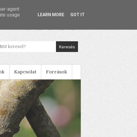
user-agent
rate usage
LEARN MORE
GOT IT
Keresés
ok
Kapcsolat
Források