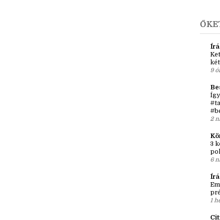
A
►
j
ŐKE
Írá
Ket
két
9 ó
Be
Így
#ta
#b
2 n
Kö
3 k
po
6 n
Ír
Em