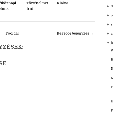
►
20
▼
201
étköznapi
Történelmet
Kiálts!
►
d
olmik
írni
►
o
►
s
Főoldal
Régebbi bejegyzés →
►
a
▼
j
YZÉSEK:
W
H
SE
N
K
F