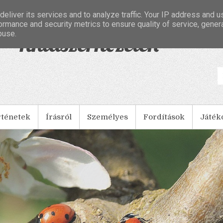
eliver its services and to analyze traffic. Your IP address and 
ormance and security metrics to ensure quality of service, gene
buse.
- Tintaszerkezetek
rténetek
Írásról
Személyes
Fordítások
Játék