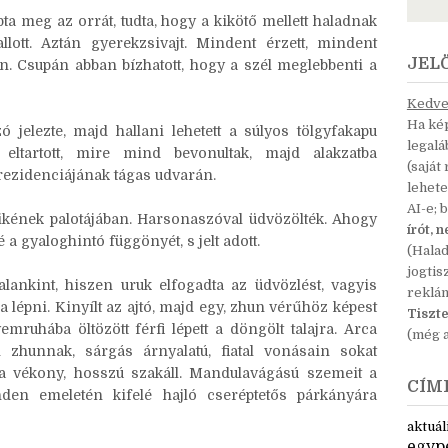
ik, majd a lábak dobogásának ütemére zötykölődve
a meg az orrát, tudta, hogy a kikötő mellett haladnak
lott. Aztán gyerekzsivajt. Mindent érzett, mindent
JEL
on. Csupán abban bízhatott, hogy a szél meglebbenti a
Kedves
Ha kép
 jelezte, majd hallani lehetett a súlyos tölgyfakapu
legal
 eltartott, mire mind bevonultak, majd alakzatba
(saját
rezidenciájának tágas udvarán.
lehete
AI-e; 
yikének palotájában. Harsonaszóval üdvözölték. Ahogy
írót, 
 a gyaloghintó függönyét, s jelt adott.
(Hala
jogtis
alankint, hiszen uruk elfogadta az üdvözlést, vagyis
reklá
 lépni. Kinyílt az ajtó, majd egy, zhun vérűhöz képest
Tiszte
mruhába öltözött férfi lépett a döngölt talajra. Arca
(még a
 zhunnak, sárgás árnyalatú, fiatal vonásain sokat
s a vékony, hosszú szakáll. Mandulavágású szemeit a