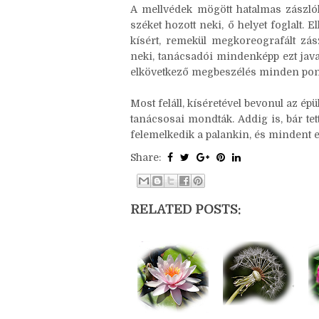
négyszintes, fából épült palota mi
függesztette.
A mellvédek mögött hatalmas zászlók
széket hozott neki, ő helyet foglalt. 
kísért, remekül megkoreografált zász
neki, tanácsadói mindenképp ezt java
elkövetkező megbeszélés minden pont
Most feláll, kíséretével bevonul az ép
tanácsosai mondták. Addig is, bár tet
felemelkedik a palankin, és mindent e
Share:
RELATED POSTS: