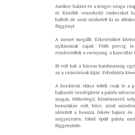
kapuszárny. Érezte, ahogy megemel
elindultak.
Amikor haláru és a tenger szaga csapt
el. Később veszekedő embereket hal
hallott, de nem nézhetett ki az ablak
függönyt.
A menet megállt. Érkezésüket kürtszó
nyílásának zajait. Több percig is
rendeződtek a csenyang, a kancellár 
Itt volt hát, a három hatalmasság eg
az a császárnak kijár. Félrehúzta kissé
A hordárok ekkor tették csak le a p
hajlandó vendégként a palota udvarára
magas, többrétegű, köntösszerű selye
hosszúkás volt, bőre, mint minden
idősített a hosszú, fekete bajusz é