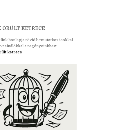
K ŐRÜLT KETRECE
rünk honlapja rövid bemutatkozásokkal
vcsinálókkal a regényeinkhez:
rült ketrece