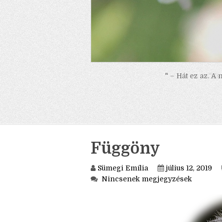
" – Hát ez az. A
Függöny
Sümegi Emília
július 12, 2019
Nincsenek megjegyzések