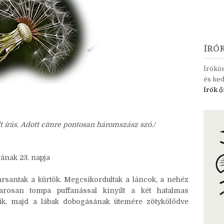
ÍRÓ
Írókö
és ked
Írók ő
t írás. Adott címre pontosan háromszász szó./
ának 23. napja
arsantak a kürtök. Megcsikordultak a láncok, a nehéz
arosan tompa puffanással kinyílt a két hatalmas