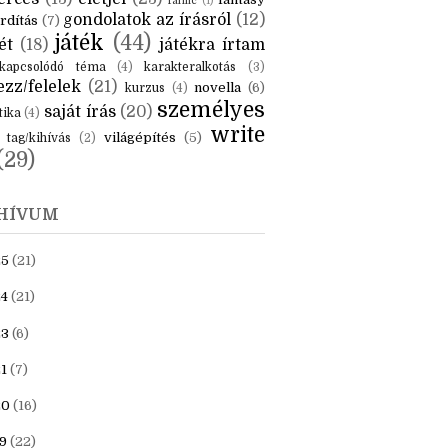
KÉK
is
(6)
beszámoló
(6)
ceruzanyomok
(6)
erces
(13)
életjel
(23)
fantasy
fanfic
(1)
gondolatok az írásról
(12)
rdítás
(7)
játék
(44)
ét
(18)
játékra írtam
kapcsolódó téma
(4)
karakteralkotás
(3)
zz/felelek
(21)
novella
(6)
kurzus
(4)
személyes
saját írás
(20)
tika
(4)
write
világépítés
(5)
tag/kihívás
(2)
(29)
HÍVUM
25
(21)
4
(21)
23
(6)
1
(7)