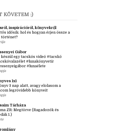
 lány, aki mangaka lett és a másik, aki nem
únius
(1)
T KÖVETEM :)
sról, inspirációról, könyvekről
tős idősík: hol és hogyan érjen össze a
 történet?
rája
ssenyei Gábor
 készül egy tacskós videó #tacskó
cskóvalazélet #lunakönyvetír
essenyeigábor #lunaélete
apja
nyves 1x1
önyv 3 nap alatt, avagy elolasom a
lcom legrövidebb könyveit
apja
ásaim Tárháza
ma ZR: Megtörve (Ragadozók és