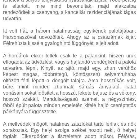
is eltartott, mire mind bevonultak, majd alakzatba
rendeződtek a csenyang, a kancellár rezidenciájának tágas
udvarán.
Itt volt hát, a három hatalmasság egyikének palotájában.
Harsonaszóval üdvözölték. Ahogy az a császárnak kijár.
Félrehúzta kissé a gyaloghintó függönyét, s jelt adott.
A hordárok ekkor tették csak le a palankint, hiszen uruk
elfogadta az üdvözlést, vagyis hajlandó vendégként a palota
udvarára lépni. Kinyílt az ajtó, majd egy, zhun vérűhöz
képest magas, többrétegű, köntösszerű selyemruhába
öltözött férfi lépett a döngölt talajra. Arca hosszúkás volt,
bőre, mint minden zhunnak, sárgás árnyalatú, fiatal
vonásain sokat idősített a hosszú, fekete bajusz és a vékony,
hosszú szakáll. Mandulavágású szemeit a négyszintes,
fából épült palota minden emeletén kifelé hajló cseréptetős
párkányára függesztette.
A mellvédek mögött hatalmas zászlókat tartó férfiak és nők
sorakoztak. Egy helyi szolga széket hozott neki, ő helyet
foglalt. Elkezdődött a tiszteletére adott műsor. Félórás,