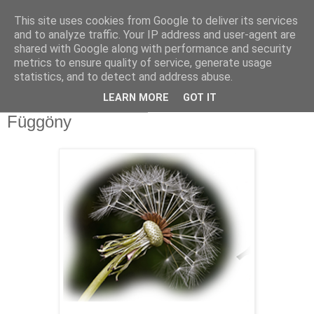
This site uses cookies from Google to deliver its services
Sümegi Emília -
and to analyze traffic. Your IP address and user-agent are
shared with Google along with performance and security
Tintaszerkezetek
metrics to ensure quality of service, generate usage
statistics, and to detect and address abuse.
LEARN MORE
GOT IT
2019. július 12., péntek
Függöny