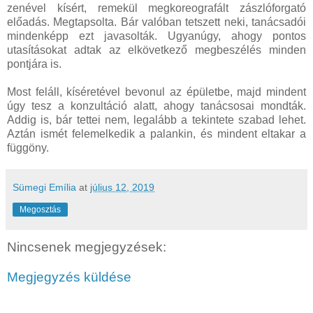
zenével kísért, remekül megkoreografált zászlóforgató
előadás. Megtapsolta. Bár valóban tetszett neki, tanácsadói
mindenképp ezt javasolták. Ugyanúgy, ahogy pontos
utasításokat adtak az elkövetkező megbeszélés minden
pontjára is.
Most feláll, kíséretével bevonul az épületbe, majd mindent
úgy tesz a konzultáció alatt, ahogy tanácsosai mondták.
Addig is, bár tettei nem, legalább a tekintete szabad lehet.
Aztán ismét felemelkedik a palankin, és mindent eltakar a
függöny.
Sümegi Emília
at
július 12, 2019
Megosztás
Nincsenek megjegyzések:
Megjegyzés küldése