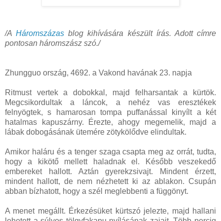
/A
Háromszázas
blog kihívására készült írás. Adott címre
pontosan háromszász szó./
Zhungguo ország, 4692. a Vakond havának 23. napja
Ritmust vertek a dobokkal, majd felharsantak a kürtök.
Megcsikordultak a láncok, a nehéz vas eresztékek
felnyögtek, s hamarosan tompa puffanással kinyílt a két
hatalmas kapuszárny. Érezte, ahogy megemelik, majd a
lábak dobogásának ütemére zötykölődve elindultak.
Amikor haláru és a tenger szaga csapta meg az orrát, tudta,
hogy a kikötő mellett haladnak el. Később veszekedő
embereket hallott. Aztán gyerekzsivajt. Mindent érzett,
mindent hallott, de nem nézhetett ki az ablakon. Csupán
abban bízhatott, hogy a szél meglebbenti a függönyt.
A menet megállt. Érkezésüket kürtszó jelezte, majd hallani
lehetett a súlyos tölgyfakapu nyílásának zajait. Több percig