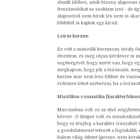
elmúlt időben, amik bizony alaposan é
Beszámolókat se szoktam írni - de úgy 
alapozóról nem bírok (és nem is akar
többiből is kaptok egy kicsit.
Leírás kurzus:
Ez volt a második kurzusom, tavaly ős
élveztem, és még olyan kérdésre is m
segítségével, hogy miért van, hogy e
megkapom, hogy jók a leírásaim, meg a
kurzus már nem lesz többet, de vannak
érdemes lehet szétnézni, ha a leírásot
Misztikus-romantika (karakterfókuszú
Márciusban volt, ez az első négyhetes 
bőven! : D Szuper volt, és mindenkinek,
hogy ez tényleg a karakter irányából
a gondolatmenet tetszett a leginkább, é
halom világ-ötletet (persze, nem kerek