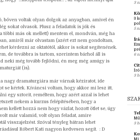
3 n
Kö
3 k
ó, bőven voltak olyan dolgok az anyagban, amivel én
po
g sokat olvasok. Plusz a feladatok is jók és
5 n
 (a többi más ok mellett) mentem el, mondván, még ha
Ír
ban, amiről már olvastam (azért ezt nem gondoltam,
Em
lehet kérdezni az oktatótól, akkor is sokat segítenének.
pré
em, de továbbra is tartom, szerintem bárhol áll is
6 n
 tud neki még tovább fejlődni, én meg még amúgy is
Ci
aturgiát (is).
Író
3 h
 a nagy dramaturgiára már várnak kéziratot, ide
 se kértek. Kíváncsi voltam, hogy akkor mi lesz itt,
ni egy sztorit, reméltem, hogy azért azzal is lehet
SZA
etszett nekem a kurzus felépítésében, hogy a
nem kellett hozzá nem hogy vázlat, hozott ötlet se, úgy
Teh
volt már valamid, volt olyan feladat, amire
Mű
ál visszajelzést. Szóval tényleg bátran lehet
3 h
ül, ráadásul Róbert Kati nagyon kedvesen segít. : D
Ko
Mi 