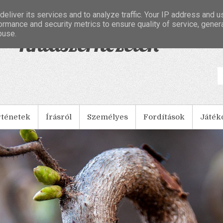
eliver its services and to analyze traffic. Your IP address and 
ormance and security metrics to ensure quality of service, gene
buse.
- Tintaszerkezetek
rténetek
Írásról
Személyes
Fordítások
Játék