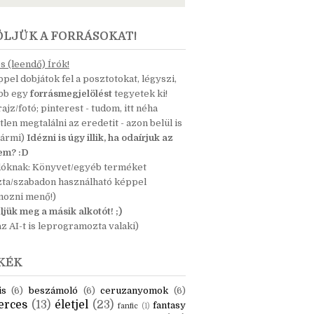
ÖLJÜK A FORRÁSOKAT!
 (leendő) Írók!
pel dobjátok fel a posztotokat, légyszi,
ább egy
forrásmegjelölést
tegyetek ki!
 rajz/fotó; pinterest - tudom, itt néha
tlen megtalálni az eredetit - azon belül is
bármi)
Idézni is úgy illik, ha odaírjuk az
nem? :D
dóknak: Könyvet/egyéb terméket
zta/szabadon használható képpel
mozni menő!)
ljük meg a másik alkotót! ;)
z AI-t is leprogramozta valaki)
KÉK
is
(6)
beszámoló
(6)
ceruzanyomok
(6)
erces
(13)
életjel
(23)
fantasy
fanfic
(1)