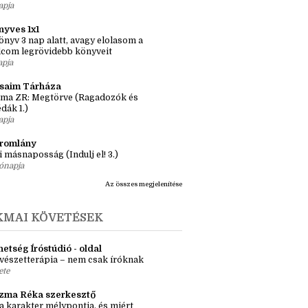
apja
nyves 1x1
önyv 3 nap alatt, avagy elolasom a
lcom legrövidebb könyveit
apja
ásaim Tárháza
ma ZR: Megtörve (Ragadozók és
dák 1.)
apja
tromlány
i másnaposság (Indulj el! 3.)
ónapja
Az összes megjelenítése
KMAI KÖVETÉSEK
etség Íróstúdió - oldal
vészetterápia – nem csak íróknak
ete
zma Réka szerkesztő
a karakter mélypontja, és miért