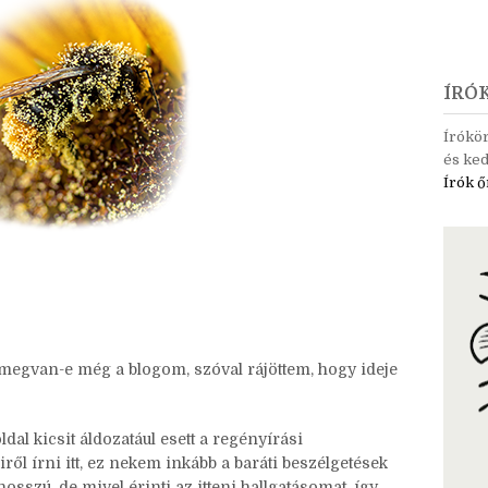
ÍRÓ
Írókö
és ked
Írók ő
 megvan-e még a blogom, szóval rájöttem, hogy ideje
al kicsit áldozatául esett a regényírási
l írni itt, ez nekem inkább a baráti beszélgetések
osszú, de mivel érinti az itteni hallgatásomat, így