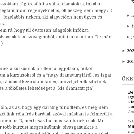
É
zoktam rágörcsölni a sulis feladatokra, inkább
e megtanulnom regényeknél is, ott bezzeg nem megy : D
►
m
lt - legalábbis nekem, aki alapvetően nem ügyes és
is.
►
á
em rá, hogy túl óvatosan adagolok infókat,
olvassák ki a szövegemből, amit írni akartam. De már
►
j
 )
►
20
►
201
nnek a kurzusnak örültem a legjobban, mikor
ttam a kurzusokról és a “nagy dramaturgiáról”, az izgat
ŐKE
, ráadásul kéziratom sincs, amivel jelentkezhetnék.
s a tökéletes lehetőséget a “kis dramaturgia”
Be
Így
#ta
#b
róla, az az, hogy egy darabig tűnődtem, ez meg nem
1 n
gettünk róla írós baráttal, szóval másban is felmerült a
nnem is ^^”), mert csak hármas szintűnek írták. Mi
Írá
 több kurzust megcsináltunk, olvasgattunk is a
Mit
má
ig, hogy “...mélypont-tetőpont…”, az vajon mennyi újat