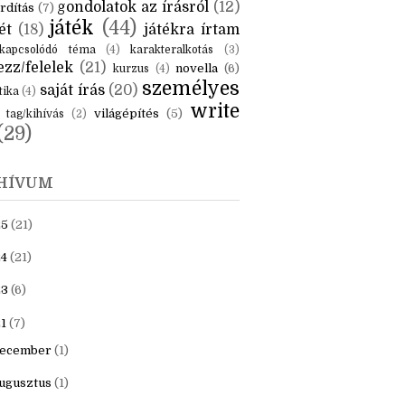
gondolatok az írásról
(12)
rdítás
(7)
játék
(44)
ét
(18)
játékra írtam
kapcsolódó téma
(4)
karakteralkotás
(3)
zz/felelek
(21)
novella
(6)
kurzus
(4)
személyes
saját írás
(20)
tika
(4)
write
világépítés
(5)
tag/kihívás
(2)
(29)
HÍVUM
25
(21)
4
(21)
23
(6)
1
(7)
ecember
(1)
ugusztus
(1)