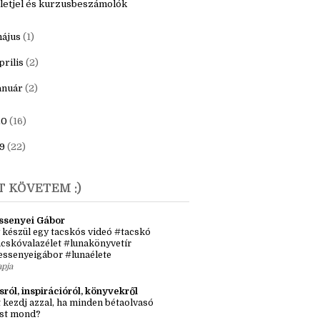
letjel és kurzusbeszámolók
ájus
(1)
prilis
(2)
anuár
(2)
20
(16)
9
(22)
T KÖVETEM :)
ssenyei Gábor
 készül egy tacskós videó #tacskó
cskóvalazélet #lunakönyvetír
essenyeigábor #lunaélete
apja
sról, inspirációról, könyvekről
 kezdj azzal, ha minden bétaolvasó
st mond?