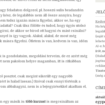
agy feladaton dolgozol, pl. hosszú sulis beadandón
JEL
y kész, de legalábbis nem áll össze annyira, hogy
 nem tudsz igazán másra figyelni, akkor se, ha egy
Kedves
adattal? Csak ülsz fölötte és tudod, hogy úgyis utolsó
Ha kép
gírni, de akkor se bírod ott hagyni és mást csinálni?
legal
nyel is így vagyok. Alakul, alakul, de most még
(saját
ok másra figyelni. Ötletem is van, kedvem is van, időm
lehete
AI-e; 
írót, 
k is gondolataim, megoldási terveim, de ez azért még
(Hala
jogtis
eket nem pakolom helyre magamban, itt is ritkábban
reklá
Tiszte
(még a
ő posztot, csak megint sikerült egy nagyobb
ezért is halad lassan.) Szóval csak ennyi történik a
rom abbahagyni, nem is a bejegyzésekkel akadtam el,
CÍM
aktuál
an egy másik is:
több kurzust
is megcsináltam az
egyp