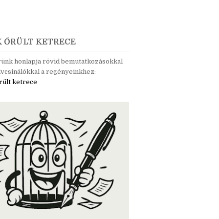
K ŐRÜLT KETRECE
rünk honlapja rövid bemutatkozásokkal
vcsinálókkal a regényeinkhez:
rült ketrece