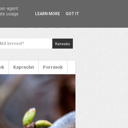
user-agent
rate usage
LEARN MORE
GOT IT
Keresés
ok
Kapcsolat
Források