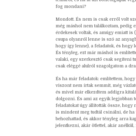
fog mondani?
Mondott. És nem is csak erről volt sz
még máshol nem találkoztam, pedig elé
érdekesek voltak, és amúgy emiatt is
csupa olyanról lenne is szó az anyag
hogy így lenne), a feladatok, és hogy 
És tényleg, ezt már máshol is említett
valaki, egy szerkesztő csak segíteni
csak eléggé alulról szagolgatom a dram
És ha már feladatok: említettem, hogy
viszont nem írtak semmit, még vázlatot
és mivel már elkezdtem addigra kitalál
dolgozni. És ami az egyik legjobban t
feladatokat úgy állították össze, hogy 
is mindent meg tudtál csinálni, de ha 
behozhattad, és akkor tényleg arra kapt
jelentkezni, akár ötlettel, akár anélk