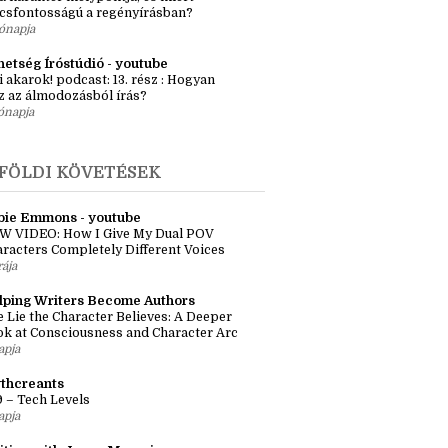
csfontosságú a regényírásban?
ónapja
hetség Íróstúdió - youtube
i akarok! podcast: 13. rész : Hogyan
z az álmodozásból írás?
ónapja
FÖLDI KÖVETÉSEK
bie Emmons - youtube
W VIDEO: How I Give My Dual POV
racters Completely Different Voices
rája
lping Writers Become Authors
 Lie the Character Believes: A Deeper
k at Consciousness and Character Arc
apja
thcreants
 – Tech Levels
apja