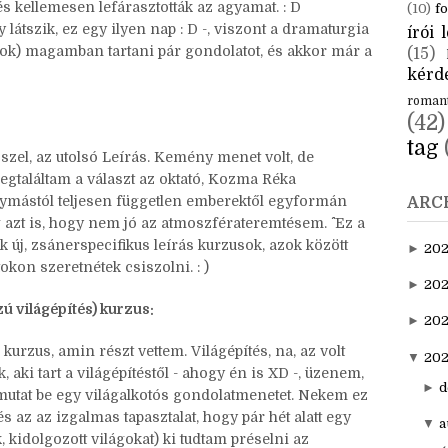
s kellemesen lefárasztották az agyamat. : D
(10)
fo
látszik, ez egy ilyen nap : D -, viszont a dramaturgia
írói l
ok) magamban tartani pár gondolatot, és akkor már a
(15)
kérde
roman
(42)
tag
szel, az utolsó Leírás. Kemény menet volt, de
egtaláltam a választ az oktató, Kozma Réka
gymástól teljesen független emberektől egyformán
ARC
zt is, hogy nem jó az atmoszférateremtésem. ^^ Ez a
 új, zsánerspecifikus leírás kurzusok, azok között
►
20
okon szeretnétek csiszolni. : )
►
202
 világépítés) kurzus:
►
20
kurzus, amin részt vettem. Világépítés, na, az volt
▼
202
 aki tart a világépítéstől - ahogy én is XD -, üzenem,
►
d
 mutat be egy világalkotós gondolatmenetet. Nekem ez
s az az izgalmas tapasztalat, hogy pár hét alatt egy
▼
a
, kidolgozott világokat) ki tudtam préselni az