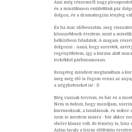
Ami még részemről nagy pirospontot 
és a misztikuson említettünk pár dolg
dolgon, és a dramaturgián tényleg vált
És ha már időbeosztás, meg visszatér
könnyebbnek éreztem, mint a misztiku
hétközbeni feladatok. A magam részé
dolgozni - naná, hogy szeretek, azért 
regényötletem, így a kurzus alatt mar
leckékkel párhuzamosan.
Rengeteg mindent megtanultam a kurzus
meg még elő is fogom venni az anyago
a négyheteseket is! : D
Még vannak terveim, és bár ez a most
Nem is tudom, hogy mondjam, szerinte
kurzusoknak, a tanulásnak, és mikor a
nem is mentem másra - bár akkor nem 
elsőre klassz volt, de tömény is, his
Aztán tavaly a leírás előtt/után érez