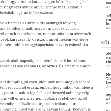
ért, hogy minden kurzus végén kérnek visszajelzést,
kul
ot, hogy szerintünk mivel lehetne még javítani a
3 h
oztattak is pl. az időbeosztáson.
Te
Írn
ve a hármas szintre: a dramaturgiát tényleg
les
5 h
st, és főleg amiatt, hogy könnyebbek voltak a
ről ennek is örültem, no, nem mintha nem szeretnék
jövök kurzusra : D -, viszont mivel nekem volt eleve
KÜL
adt némi időm és agykapacitásom azt is csiszolni a
Ab
NE
ok alatt, napestig itt ülhetnénk, ha felsorolnám,
Cha
kat, házikat később is, az biztos. És bátran ajánlom
4 ó
He
The
ani dömping jól esett, idén már nem megyek többre.
Loo
2 n
m ezt valahol érzi az ember, hogy mikor van ideje a
 gyakorlásnak. A legelső, a párbeszéd után egy évig
My
is volt ennyi, meg nem voltak rövidek se -, az ott
599
3 n
z életemben először akkor jártam írókurzuson.
tem, hogy na, most van erőm, agyam tanulni, kedvem is