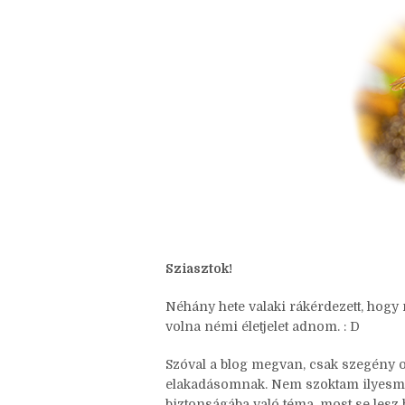
Sziasztok!
Néhány hete valaki rákérdezett, hogy
volna némi életjelet adnom. : D
Szóval a blog megvan, csak szegény old
elakadásomnak. Nem szoktam ilyesmirő
biztonságába való téma, most se lesz h