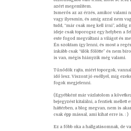
azért megemlítem.
Ismerős az az érzés, amikor valami n
vagy ilyesmin, és amíg azzal nem vag
tudd, “már csak meg kell írni”, addig
ideje csak toporogsz egy helyben a fel
este fogod megváltani a világot és me
Én szoktam így lenni, és most a regén
inkább csak “ülök fölötte” és nem bír
is van, mégis hiányzik még valami.
Tűnődök rajta, miért toporgok, vanna
idő lesz. Viszont jó eséllyel, míg ez
fogok megjelenni.
(Egyébként már vázlatolom a következ
bejegyzést kitalálni, a fentiek mellett 
háttérben, a blog megvan, nem is aka
csak épp mással, ami kihat erre is. : )
Ez a főbb oka a hallgatásomnak, de v