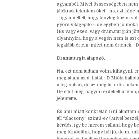
agyamból. Mivel összességében nem s
játéknak tekintem őket - na, ezt kén
-, így amellett, hogy tényleg húzós vo
gyors világépítő -, de egyben jó móka 
(És vagy ezen, vagy dramaturgián jött
olyannyira, hogy a végén nem is azt 
legalább értem, miért nem értenek. : D
Dramaturgia alapozó:
Na, ezt nem tudtam volna kihagyni, e
megláttam az új listát. : D Mióta hallo
a legjobban, de az még túl erős nekem
De ettől még nagyon érdekelt a téma, é
jelentette.
És ami miatt konkrétan írni akartam 
túl “alacsony” szintű-e? (Mivel beszél
kérdés, így be merem vallani, hogy be
meg tűnődtünk, hogy hát jó, de mi már
témáról, és ha itt azt boncolgatjuk vég