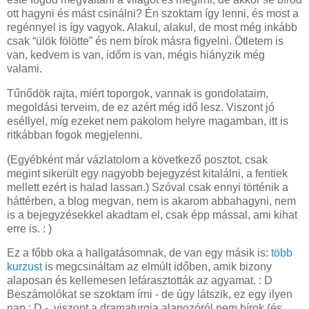
ott hagyni és mást csinálni? Én szoktam így lenni, és most a
regénnyel is így vagyok. Alakul, alakul, de most még inkább
csak “ülök fölötte” és nem bírok másra figyelni. Ötletem is
van, kedvem is van, időm is van, mégis hiányzik még
valami.
Tűnődök rajta, miért toporgok, vannak is gondolataim,
megoldási terveim, de ez azért még idő lesz. Viszont jó
eséllyel, míg ezeket nem pakolom helyre magamban, itt is
ritkábban fogok megjelenni.
(Egyébként már vázlatolom a következő posztot, csak
megint sikerült egy nagyobb bejegyzést kitalálni, a fentiek
mellett ezért is halad lassan.) Szóval csak ennyi történik a
háttérben, a blog megvan, nem is akarom abbahagyni, nem
is a bejegyzésekkel akadtam el, csak épp mással, ami kihat
erre is. : )
Ez a főbb oka a hallgatásomnak, de van egy másik is:
több
kurzust
is megcsináltam az elmúlt időben, amik bizony
alaposan és kellemesen lefárasztották az agyamat. : D
Beszámolókat se szoktam írni - de úgy látszik, ez egy ilyen
nap : D -, viszont a dramaturgia alapozóról nem bírok (és