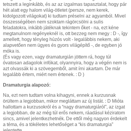
tetszett a leginkább, és az az izgalmas tapasztalat, hogy pár
hét alatt egy halom világ-ötletet (persze, nem kerek,
kidolgozott világokat) ki tudtam préselni az agyamból. Mivel
összességében nem szoktam rágörcsölni a sulis
feladatokra, inkább játéknak tekintem őket - na, ezt kéne
megtanulnom regényeknél is, ott bezzeg nem megy : D -, így
amellett, hogy tényleg húzós volt - legalábbis nekem, aki
alapvetően nem ügyes és gyors világépítő -, de egyben jó
móka is.
(És vagy ezen, vagy dramaturgián jöttem rá, hogy túl
óvatosan adagolok infókat, olyannyira, hogy a végén nem is
azt olvassák ki a szövegemből, amit írni akartam. De már
legalább értem, miért nem értenek. : D )
Dramaturgia alapozó:
Na, ezt nem tudtam volna kihagyni, ennek a kurzusnak
örültem a legjobban, mikor megláttam az új listát. : D Mióta
hallottam a kurzusokról és a “nagy dramaturgiáról”, az izgat
a legjobban, de az még túl erős nekem, ráadásul kéziratom
sincs, amivel jelentkezhetnék. De ettől még nagyon érdekelt
a téma, és a tökéletes lehetőséget a “kis dramaturgia”
jelentette.