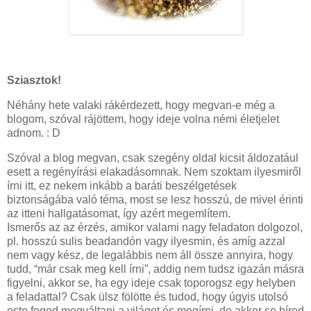
Sziasztok!
Néhány hete valaki rákérdezett, hogy megvan-e még a
blogom, szóval rájöttem, hogy ideje volna némi életjelet
adnom. : D
Szóval a blog megvan, csak szegény oldal kicsit áldozatául
esett a regényírási elakadásomnak. Nem szoktam ilyesmiről
írni itt, ez nekem inkább a baráti beszélgetések
biztonságába való téma, most se lesz hosszú, de mivel érinti
az itteni hallgatásomat, így azért megemlítem.
Ismerős az az érzés, amikor valami nagy feladaton dolgozol,
pl. hosszú sulis beadandón vagy ilyesmin, és amíg azzal
nem vagy kész, de legalábbis nem áll össze annyira, hogy
tudd, “már csak meg kell írni”, addig nem tudsz igazán másra
figyelni, akkor se, ha egy ideje csak toporogsz egy helyben
a feladattal? Csak ülsz fölötte és tudod, hogy úgyis utolsó
este fogod megváltani a világot és megírni, de akkor se bírod