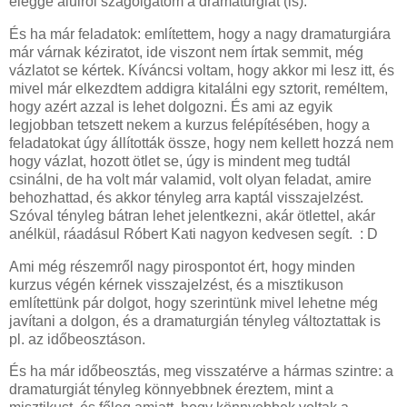
eléggé alulról szagolgatom a dramaturgiát (is).
És ha már feladatok: említettem, hogy a nagy dramaturgiára
már várnak kéziratot, ide viszont nem írtak semmit, még
vázlatot se kértek. Kíváncsi voltam, hogy akkor mi lesz itt, és
mivel már elkezdtem addigra kitalálni egy sztorit, reméltem,
hogy azért azzal is lehet dolgozni. És ami az egyik
legjobban tetszett nekem a kurzus felépítésében, hogy a
feladatokat úgy állították össze, hogy nem kellett hozzá nem
hogy vázlat, hozott ötlet se, úgy is mindent meg tudtál
csinálni, de ha volt már valamid, volt olyan feladat, amire
behozhattad, és akkor tényleg arra kaptál visszajelzést.
Szóval tényleg bátran lehet jelentkezni, akár ötlettel, akár
anélkül, ráadásul Róbert Kati nagyon kedvesen segít. : D
Ami még részemről nagy pirospontot ért, hogy minden
kurzus végén kérnek visszajelzést, és a misztikuson
említettünk pár dolgot, hogy szerintünk mivel lehetne még
javítani a dolgon, és a dramaturgián tényleg változtattak is
pl. az időbeosztáson.
És ha már időbeosztás, meg visszatérve a hármas szintre: a
dramaturgiát tényleg könnyebbnek éreztem, mint a