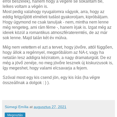
erről beszélek), hanem hogy a végére se sokalltam be,
lelkes voltam a végén is.
Most pedig valahogy nyugalomra vágyok, arra, hogy az
eddig felgyűjtött elméleti tudást gyakoroljam, kipróbáljam.
Hogy úgymond ne csak tanuljak - nem, mintha nem lenne
még rengeteg, ami rám férne -, hanem írjak is. Izgat még az
ideiek közül a romantikus atmoszférateremtés, de az már
sok lenne. Majd talán két év múlva.
Még nem vetettem el azt a tervet, hogy jövőre, attól függően,
hogy állok a regénnyel, megpróbálom az NA-t, vagy ha
netalán lesz addigra kéziratom, a nagy dramaturgiát. De ez
még a jövő zenéje, no meg jövőre lesznek új kiskurzusok is,
így megeshet, hogy valami elcsavarja a fejem.
Szóval most egy kis csend jön, egy kis írás (ha végre
összeállnak a dolgok : ) ).
Sümegi Emília
at
augusztus 27, 2021
Megosztás