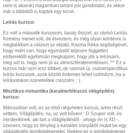
nem is akarok) magamban tartani pár gondolatot, és akkor
már a többiből is kaptok egy kicsit.
Leírás kurzus:
Ez volt a második kurzusom, tavaly ősszel, az utolsó Leírás.
Kemény menet volt, de élveztem, és még olyan kérdésre is
megtaláltam a választ az oktató, Kozma Réka segítségével,
hogy miért van, hogy egymástól teljesen független
emberektől egyformán megkapom, hogy jók a leírásaim,
meg azt is, hogy nem jó az atmoszférateremtésem. ^^ Ez a
kurzus már nem lesz többet, de vannak új, zsánerspecifikus
leírás kurzusok, azok között érdemes lehet szétnézni, ha a
leírásotokon szeretnétek csiszolni. : )
Misztikus-romantika (karakterfókuszú világépítés)
kurzus:
Márciusban volt, ez az első négyhetes kurzus, amin részt
vettem. Világépítés, na, az volt bőven! : D Szuper volt, és
mindenkinek, aki tart a világépítéstől - ahogy én is XD -,
üzenem, hogy ez tényleg a karakter irányából mutat be egy
világalkotós gondolatmenetet. Nekem ez a gondolatmenet