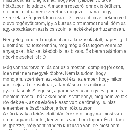
misztikust, és főleg amiatt, hogy könnyebbek voltak a
hétközbeni feladatok. A magam részéről ennek is örültem,
no, nem mintha nem szeretnék dolgozni - naná, hogy
szeretek, azért jövök kurzusra : D -, viszont mivel nekem volt
eleve regényötletem, így a kurzus alatt maradt némi időm és
agykapacitásom azt is csiszolni a leckékkel párhuzamosan.
Rengeteg mindent megtanultam a kurzusok alatt, napestig itt
ülhetnénk, ha felsorolnám, meg még elő is fogom venni az
anyagokat, házikat később is, az biztos. És bátran ajánlom a
négyheteseket is! : D
Még vannak terveim, és bár ez a mostani dömping jól esett,
idén már nem megyek többre. Nem is tudom, hogy
mondjam, szerintem ezt valahol érzi az ember, hogy mikor
van ideje a kurzusoknak, a tanulásnak, és mikor a
gyakorlásnak. A legelső, a párbeszéd után egy évig nem is
mentem másra - bár akkor nem is volt ennyi, meg nem voltak
rövidek se -, az ott elsőre klassz volt, de tömény is, hisz
életemben először akkor jártam írókurzuson.
Aztán tavaly a leírás előtt/után éreztem, hogy na, most van
erőm, agyam tanulni, kedvem is van, bírni fogom. És bírtam
is, (persze, mélypont minden kurzuson van, de most nem