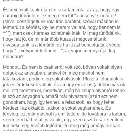
És ami miatt konkrétan írni akartam róla, az az, hogy egy
darabig tűnődtem, ez meg nem túl “alacsony” szintű-e?
(Mivel beszélgettünk róla írós baráttal, szóval másban is
felmerült a kérdés, így be merem vallani, hogy bennem is
^^”), mert csak hármas szintűnek írták. Mi meg tűnődtünk,
hogy hát jó, de mi már több kurzust megcsináltunk,
olvasgattunk is a témáról, és ha itt azt boncolgatjuk végig,
hogy “...mélypont-tetőpont…”, az vajon mennyi újat fog
mondani?
Mondott. És nem is csak erről volt szó, bőven voltak olyan
dolgok az anyagban, amivel én még máshol nem
találkoztam, pedig elég sokat olvasok. Plusz a feladatok is
jók és érdekesek voltak, és amúgy emiatt is (a többi más ok
mellett) mentem el, mondván, még ha csupa olyanról lenne
is szó az anyagban, amiről már olvastam (azért ezt nem
gondoltam, hogy így lenne), a feladatok, és hogy lehet
kérdezni az oktatótól, akkor is sokat segítenének. És
tényleg, ezt már máshol is említettem, de továbbra is tartom,
szerintem bárhol áll is valaki, egy szerkesztő csak segíteni
tud neki még tovább fejlődni, én meg még amúgy is csak