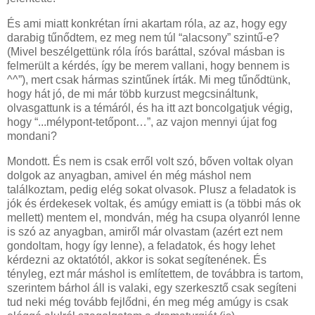
És ami miatt konkrétan írni akartam róla, az az, hogy egy
darabig tűnődtem, ez meg nem túl “alacsony” szintű-e?
(Mivel beszélgettünk róla írós baráttal, szóval másban is
felmerült a kérdés, így be merem vallani, hogy bennem is
^^”), mert csak hármas szintűnek írták. Mi meg tűnődtünk,
hogy hát jó, de mi már több kurzust megcsináltunk,
olvasgattunk is a témáról, és ha itt azt boncolgatjuk végig,
hogy “...mélypont-tetőpont…”, az vajon mennyi újat fog
mondani?
Mondott. És nem is csak erről volt szó, bőven voltak olyan
dolgok az anyagban, amivel én még máshol nem
találkoztam, pedig elég sokat olvasok. Plusz a feladatok is
jók és érdekesek voltak, és amúgy emiatt is (a többi más ok
mellett) mentem el, mondván, még ha csupa olyanról lenne
is szó az anyagban, amiről már olvastam (azért ezt nem
gondoltam, hogy így lenne), a feladatok, és hogy lehet
kérdezni az oktatótól, akkor is sokat segítenének. És
tényleg, ezt már máshol is említettem, de továbbra is tartom,
szerintem bárhol áll is valaki, egy szerkesztő csak segíteni
tud neki még tovább fejlődni, én meg még amúgy is csak