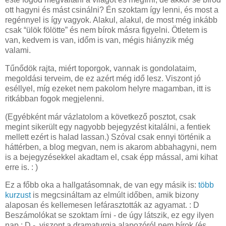
ott hagyni és mást csinálni? Én szoktam így lenni, és most a
regénnyel is így vagyok. Alakul, alakul, de most még inkább
csak “ülök fölötte” és nem bírok másra figyelni. Ötletem is
van, kedvem is van, időm is van, mégis hiányzik még
valami.
Tűnődök rajta, miért toporgok, vannak is gondolataim,
megoldási terveim, de ez azért még idő lesz. Viszont jó
eséllyel, míg ezeket nem pakolom helyre magamban, itt is
ritkábban fogok megjelenni.
(Egyébként már vázlatolom a következő posztot, csak
megint sikerült egy nagyobb bejegyzést kitalálni, a fentiek
mellett ezért is halad lassan.) Szóval csak ennyi történik a
háttérben, a blog megvan, nem is akarom abbahagyni, nem
is a bejegyzésekkel akadtam el, csak épp mással, ami kihat
erre is. : )
Ez a főbb oka a hallgatásomnak, de van egy másik is:
több
kurzust
is megcsináltam az elmúlt időben, amik bizony
alaposan és kellemesen lefárasztották az agyamat. : D
Beszámolókat se szoktam írni - de úgy látszik, ez egy ilyen
nap : D -, viszont a dramaturgia alapozóról nem bírok (és