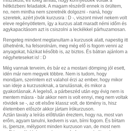
misztikust, és főleg amiatt, hogy könnyebbek voltak a
hétközbeni feladatok. A magam részéről ennek is örültem,
no, nem mintha nem szeretnék dolgozni - naná, hogy
szeretek, azért jövök kurzusra : D -, viszont mivel nekem volt
eleve regényötletem, így a kurzus alatt maradt némi időm és
agykapacitásom azt is csiszolni a leckékkel párhuzamosan.
Rengeteg mindent megtanultam a kurzusok alatt, napestig itt
ülhetnénk, ha felsorolnám, meg még elő is fogom venni az
anyagokat, házikat később is, az biztos. És bátran ajánlom a
négyheteseket is! : D
Még vannak terveim, és bár ez a mostani dömping jól esett,
idén már nem megyek többre. Nem is tudom, hogy
mondjam, szerintem ezt valahol érzi az ember, hogy mikor
van ideje a kurzusoknak, a tanulásnak, és mikor a
gyakorlásnak. A legelső, a párbeszéd után egy évig nem is
mentem másra - bár akkor nem is volt ennyi, meg nem voltak
rövidek se -, az ott elsőre klassz volt, de tömény is, hisz
életemben először akkor jártam írókurzuson.
Aztán tavaly a leírás előtt/után éreztem, hogy na, most van
erőm, agyam tanulni, kedvem is van, bírni fogom. És bírtam
is, (persze, mélypont minden kurzuson van, de most nem