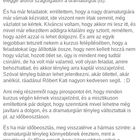
eléggé alulról szagolgatom a dramaturgiát (is).
És ha már feladatok: említettem, hogy a nagy dramaturgiára
már várnak kéziratot, ide viszont nem írtak semmit, még
vázlatot se kértek. Kíváncsi voltam, hogy akkor mi lesz itt, és
mivel már elkezdtem addigra kitalálni egy sztorit, reméltem,
hogy azért azzal is lehet dolgozni. És ami az egyik
legjobban tetszett nekem a kurzus felépítésében, hogy a
feladatokat úgy állították össze, hogy nem kellett hozzá nem
hogy vázlat, hozott ötlet se, úgy is mindent meg tudtál
csinálni, de ha volt már valamid, volt olyan feladat, amire
behozhattad, és akkor tényleg arra kaptál visszajelzést.
Szóval tényleg bátran lehet jelentkezni, akár ötlettel, akár
anélkül, ráadásul Róbert Kati nagyon kedvesen segít. : D
Ami még részemről nagy pirospontot ért, hogy minden
kurzus végén kérnek visszajelzést, és a misztikuson
említettünk pár dolgot, hogy szerintünk mivel lehetne még
javítani a dolgon, és a dramaturgián tényleg változtattak is
pl. az időbeosztáson.
És ha már időbeosztás, meg visszatérve a hármas szintre: a
dramaturgiát tényleg könnyebbnek éreztem, mint a