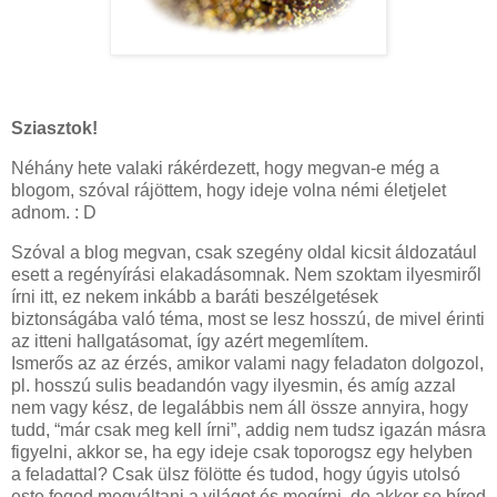
Sziasztok!
Néhány hete valaki rákérdezett, hogy megvan-e még a
blogom, szóval rájöttem, hogy ideje volna némi életjelet
adnom. : D
Szóval a blog megvan, csak szegény oldal kicsit áldozatául
esett a regényírási elakadásomnak. Nem szoktam ilyesmiről
írni itt, ez nekem inkább a baráti beszélgetések
biztonságába való téma, most se lesz hosszú, de mivel érinti
az itteni hallgatásomat, így azért megemlítem.
Ismerős az az érzés, amikor valami nagy feladaton dolgozol,
pl. hosszú sulis beadandón vagy ilyesmin, és amíg azzal
nem vagy kész, de legalábbis nem áll össze annyira, hogy
tudd, “már csak meg kell írni”, addig nem tudsz igazán másra
figyelni, akkor se, ha egy ideje csak toporogsz egy helyben
a feladattal? Csak ülsz fölötte és tudod, hogy úgyis utolsó
este fogod megváltani a világot és megírni, de akkor se bírod