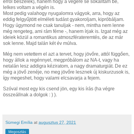
erről beszélek), hanem hogy a végére se sokalltam be,
lelkes voltam a végén is.
Most pedig valahogy nyugalomra vágyok, arra, hogy az
eddig felgyűjtött elméleti tudást gyakoroljam, kipróbáljam.
Hogy úgymond ne csak tanuljak - nem, mintha nem lenne
még rengeteg, ami rám férne -, hanem írjak is. Izgat még az
ideiek közül a romantikus atmoszférateremtés, de az már
sok lenne. Majd talán két év múlva.
Még nem vetettem el azt a tervet, hogy jövőre, attól függően,
hogy állok a regénnyel, megpróbálom az NA-t, vagy ha
netalán lesz addigra kéziratom, a nagy dramaturgiát. De ez
még a jövő zenéje, no meg jövőre lesznek új kiskurzusok is,
így megeshet, hogy valami elcsavarja a fejem.
Szóval most egy kis csend jön, egy kis írás (ha végre
összeállnak a dolgok : ) ).
Sümegi Emília
at
augusztus 27, 2021
Megosztás