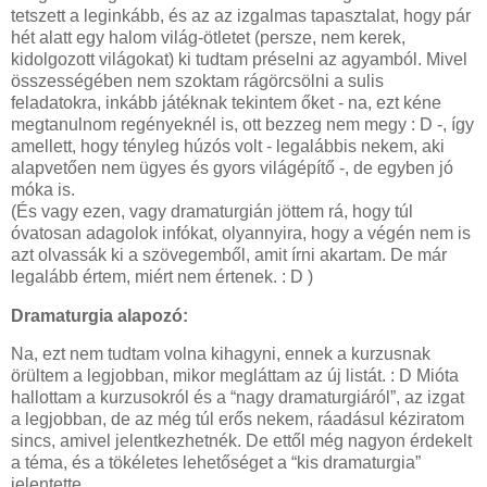
tetszett a leginkább, és az az izgalmas tapasztalat, hogy pár
hét alatt egy halom világ-ötletet (persze, nem kerek,
kidolgozott világokat) ki tudtam préselni az agyamból. Mivel
összességében nem szoktam rágörcsölni a sulis
feladatokra, inkább játéknak tekintem őket - na, ezt kéne
megtanulnom regényeknél is, ott bezzeg nem megy : D -, így
amellett, hogy tényleg húzós volt - legalábbis nekem, aki
alapvetően nem ügyes és gyors világépítő -, de egyben jó
móka is.
(És vagy ezen, vagy dramaturgián jöttem rá, hogy túl
óvatosan adagolok infókat, olyannyira, hogy a végén nem is
azt olvassák ki a szövegemből, amit írni akartam. De már
legalább értem, miért nem értenek. : D )
Dramaturgia alapozó:
Na, ezt nem tudtam volna kihagyni, ennek a kurzusnak
örültem a legjobban, mikor megláttam az új listát. : D Mióta
hallottam a kurzusokról és a “nagy dramaturgiáról”, az izgat
a legjobban, de az még túl erős nekem, ráadásul kéziratom
sincs, amivel jelentkezhetnék. De ettől még nagyon érdekelt
a téma, és a tökéletes lehetőséget a “kis dramaturgia”
jelentette.