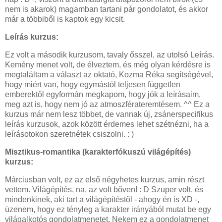
nem is akarok) magamban tartani pár gondolatot, és akkor
már a többiből is kaptok egy kicsit.
Leírás kurzus:
Ez volt a második kurzusom, tavaly ősszel, az utolsó Leírás.
Kemény menet volt, de élveztem, és még olyan kérdésre is
megtaláltam a választ az oktató, Kozma Réka segítségével,
hogy miért van, hogy egymástól teljesen független
emberektől egyformán megkapom, hogy jók a leírásaim,
meg azt is, hogy nem jó az atmoszférateremtésem. ^^ Ez a
kurzus már nem lesz többet, de vannak új, zsánerspecifikus
leírás kurzusok, azok között érdemes lehet szétnézni, ha a
leírásotokon szeretnétek csiszolni. : )
Misztikus-romantika (karakterfókuszú világépítés)
kurzus:
Márciusban volt, ez az első négyhetes kurzus, amin részt
vettem. Világépítés, na, az volt bőven! : D Szuper volt, és
mindenkinek, aki tart a világépítéstől - ahogy én is XD -,
üzenem, hogy ez tényleg a karakter irányából mutat be egy
világalkotós gondolatmenetet. Nekem ez a gondolatmenet