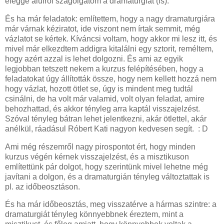
eléggé alulról szagolgatom a dramaturgiát (is).
És ha már feladatok: említettem, hogy a nagy dramaturgiára
már várnak kéziratot, ide viszont nem írtak semmit, még
vázlatot se kértek. Kíváncsi voltam, hogy akkor mi lesz itt, és
mivel már elkezdtem addigra kitalálni egy sztorit, reméltem,
hogy azért azzal is lehet dolgozni. És ami az egyik
legjobban tetszett nekem a kurzus felépítésében, hogy a
feladatokat úgy állították össze, hogy nem kellett hozzá nem
hogy vázlat, hozott ötlet se, úgy is mindent meg tudtál
csinálni, de ha volt már valamid, volt olyan feladat, amire
behozhattad, és akkor tényleg arra kaptál visszajelzést.
Szóval tényleg bátran lehet jelentkezni, akár ötlettel, akár
anélkül, ráadásul Róbert Kati nagyon kedvesen segít. : D
Ami még részemről nagy pirospontot ért, hogy minden
kurzus végén kérnek visszajelzést, és a misztikuson
említettünk pár dolgot, hogy szerintünk mivel lehetne még
javítani a dolgon, és a dramaturgián tényleg változtattak is
pl. az időbeosztáson.
És ha már időbeosztás, meg visszatérve a hármas szintre: a
dramaturgiát tényleg könnyebbnek éreztem, mint a