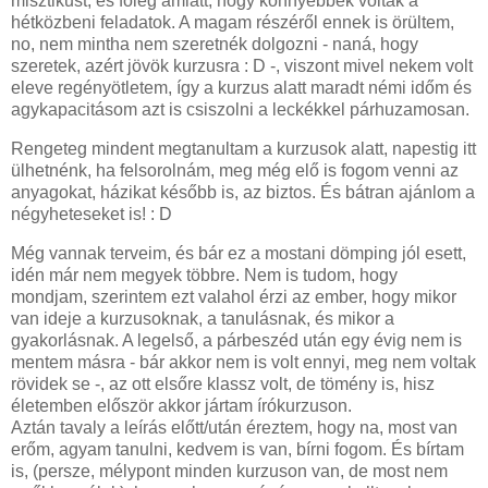
misztikust, és főleg amiatt, hogy könnyebbek voltak a
hétközbeni feladatok. A magam részéről ennek is örültem,
no, nem mintha nem szeretnék dolgozni - naná, hogy
szeretek, azért jövök kurzusra : D -, viszont mivel nekem volt
eleve regényötletem, így a kurzus alatt maradt némi időm és
agykapacitásom azt is csiszolni a leckékkel párhuzamosan.
Rengeteg mindent megtanultam a kurzusok alatt, napestig itt
ülhetnénk, ha felsorolnám, meg még elő is fogom venni az
anyagokat, házikat később is, az biztos. És bátran ajánlom a
négyheteseket is! : D
Még vannak terveim, és bár ez a mostani dömping jól esett,
idén már nem megyek többre. Nem is tudom, hogy
mondjam, szerintem ezt valahol érzi az ember, hogy mikor
van ideje a kurzusoknak, a tanulásnak, és mikor a
gyakorlásnak. A legelső, a párbeszéd után egy évig nem is
mentem másra - bár akkor nem is volt ennyi, meg nem voltak
rövidek se -, az ott elsőre klassz volt, de tömény is, hisz
életemben először akkor jártam írókurzuson.
Aztán tavaly a leírás előtt/után éreztem, hogy na, most van
erőm, agyam tanulni, kedvem is van, bírni fogom. És bírtam
is, (persze, mélypont minden kurzuson van, de most nem