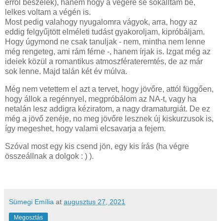
erről beszélek), hanem hogy a végére se sokalltam be,
lelkes voltam a végén is.
Most pedig valahogy nyugalomra vágyok, arra, hogy az
eddig felgyűjtött elméleti tudást gyakoroljam, kipróbáljam.
Hogy úgymond ne csak tanuljak - nem, mintha nem lenne
még rengeteg, ami rám férne -, hanem írjak is. Izgat még az
ideiek közül a romantikus atmoszférateremtés, de az már
sok lenne. Majd talán két év múlva.
Még nem vetettem el azt a tervet, hogy jövőre, attól függően,
hogy állok a regénnyel, megpróbálom az NA-t, vagy ha
netalán lesz addigra kéziratom, a nagy dramaturgiát. De ez
még a jövő zenéje, no meg jövőre lesznek új kiskurzusok is,
így megeshet, hogy valami elcsavarja a fejem.
Szóval most egy kis csend jön, egy kis írás (ha végre
összeállnak a dolgok : ) ).
Sümegi Emília
at
augusztus 27, 2021
Megosztás