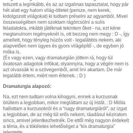
tetszett a leginkább, és az az izgalmas tapasztalat, hogy pár
hét alatt egy halom világ-ötletet (persze, nem kerek,
kidolgozott világokat) ki tudtam préselni az agyamból. Mivel
összességében nem szoktam rágörcsölni a sulis
feladatokra, inkább játéknak tekintem őket - na, ezt kéne
megtanulnom regényeknél is, ott bezzeg nem megy : D -, így
amellett, hogy tényleg húzós volt - legalábbis nekem, aki
alapvetően nem ügyes és gyors világépítő -, de egyben jó
móka is.
(És vagy ezen, vagy dramaturgián jöttem rá, hogy túl
óvatosan adagolok infókat, olyannyira, hogy a végén nem is
azt olvassák ki a szövegemből, amit írni akartam. De már
legalább értem, miért nem értenek. : D )
Dramaturgia alapozó:
Na, ezt nem tudtam volna kihagyni, ennek a kurzusnak
örültem a legjobban, mikor megláttam az új listát. : D Mióta
hallottam a kurzusokról és a “nagy dramaturgiáról”, az izgat
a legjobban, de az még túl erős nekem, ráadásul kéziratom
sincs, amivel jelentkezhetnék. De ettől még nagyon érdekelt
a téma, és a tökéletes lehetőséget a “kis dramaturgia”
jelentette.