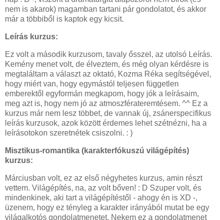
nem is akarok) magamban tartani pár gondolatot, és akkor
már a többiből is kaptok egy kicsit.
Leírás kurzus:
Ez volt a második kurzusom, tavaly ősszel, az utolsó Leírás.
Kemény menet volt, de élveztem, és még olyan kérdésre is
megtaláltam a választ az oktató, Kozma Réka segítségével,
hogy miért van, hogy egymástól teljesen független
emberektől egyformán megkapom, hogy jók a leírásaim,
meg azt is, hogy nem jó az atmoszférateremtésem. ^^ Ez a
kurzus már nem lesz többet, de vannak új, zsánerspecifikus
leírás kurzusok, azok között érdemes lehet szétnézni, ha a
leírásotokon szeretnétek csiszolni. : )
Misztikus-romantika (karakterfókuszú világépítés)
kurzus:
Márciusban volt, ez az első négyhetes kurzus, amin részt
vettem. Világépítés, na, az volt bőven! : D Szuper volt, és
mindenkinek, aki tart a világépítéstől - ahogy én is XD -,
üzenem, hogy ez tényleg a karakter irányából mutat be egy
világalkotós gondolatmenetet. Nekem ez a gondolatmenet