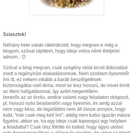
Sziasztok!
Néhány hete valaki rákérdezett, hogy megvan-e még a
blogom, szóval rájöttem, hogy ideje volna némi életjelet
adnom. : D
Szóval a blog megvan, csak szegény oldal kicsit áldozatául
esett a regényírási elakadásomnak. Nem szoktam ilyesmiről
írni itt, ez nekem inkább a baráti beszélgetések
biztonságába való téma, most se lesz hosszú, de mivel érinti
az itteni hallgatásomat, így azért megemlítem.
Ismerős az az érzés, amikor valami nagy feladaton dolgozol,
pl. hosszú sulis beadandón vagy ilyesmin, és amíg azzal
nem vagy kész, de legalábbis nem áll össze annyira, hogy
tudd, “már csak meg kell írni”, addig nem tudsz igazán másra
figyelni, akkor se, ha egy ideje csak toporogsz egy helyben
a feladattal? Csak ülsz fölötte és tudod, hogy úgyis utolsó
este fogod megváltani a világot és megírni, de akkor se bírod