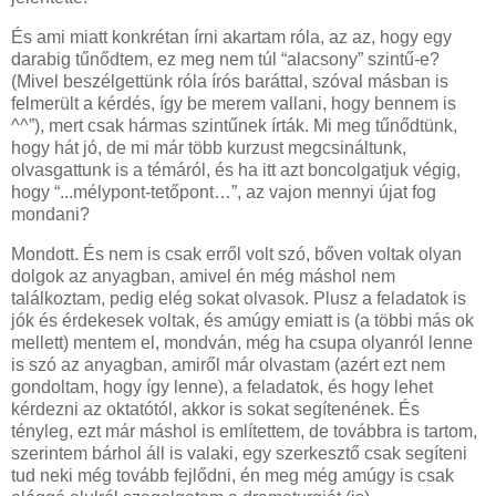
És ami miatt konkrétan írni akartam róla, az az, hogy egy
darabig tűnődtem, ez meg nem túl “alacsony” szintű-e?
(Mivel beszélgettünk róla írós baráttal, szóval másban is
felmerült a kérdés, így be merem vallani, hogy bennem is
^^”), mert csak hármas szintűnek írták. Mi meg tűnődtünk,
hogy hát jó, de mi már több kurzust megcsináltunk,
olvasgattunk is a témáról, és ha itt azt boncolgatjuk végig,
hogy “...mélypont-tetőpont…”, az vajon mennyi újat fog
mondani?
Mondott. És nem is csak erről volt szó, bőven voltak olyan
dolgok az anyagban, amivel én még máshol nem
találkoztam, pedig elég sokat olvasok. Plusz a feladatok is
jók és érdekesek voltak, és amúgy emiatt is (a többi más ok
mellett) mentem el, mondván, még ha csupa olyanról lenne
is szó az anyagban, amiről már olvastam (azért ezt nem
gondoltam, hogy így lenne), a feladatok, és hogy lehet
kérdezni az oktatótól, akkor is sokat segítenének. És
tényleg, ezt már máshol is említettem, de továbbra is tartom,
szerintem bárhol áll is valaki, egy szerkesztő csak segíteni
tud neki még tovább fejlődni, én meg még amúgy is csak