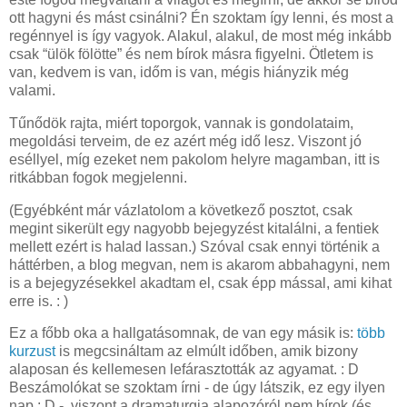
ott hagyni és mást csinálni? Én szoktam így lenni, és most a
regénnyel is így vagyok. Alakul, alakul, de most még inkább
csak “ülök fölötte” és nem bírok másra figyelni. Ötletem is
van, kedvem is van, időm is van, mégis hiányzik még
valami.
Tűnődök rajta, miért toporgok, vannak is gondolataim,
megoldási terveim, de ez azért még idő lesz. Viszont jó
eséllyel, míg ezeket nem pakolom helyre magamban, itt is
ritkábban fogok megjelenni.
(Egyébként már vázlatolom a következő posztot, csak
megint sikerült egy nagyobb bejegyzést kitalálni, a fentiek
mellett ezért is halad lassan.) Szóval csak ennyi történik a
háttérben, a blog megvan, nem is akarom abbahagyni, nem
is a bejegyzésekkel akadtam el, csak épp mással, ami kihat
erre is. : )
Ez a főbb oka a hallgatásomnak, de van egy másik is:
több
kurzust
is megcsináltam az elmúlt időben, amik bizony
alaposan és kellemesen lefárasztották az agyamat. : D
Beszámolókat se szoktam írni - de úgy látszik, ez egy ilyen
nap : D -, viszont a dramaturgia alapozóról nem bírok (és