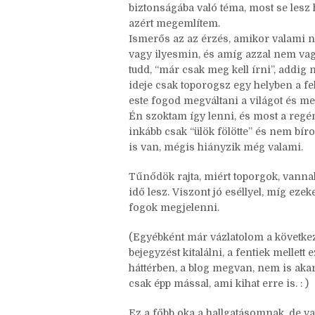
Szóval a blog megvan, csak szegény old
elakadásomnak. Nem szoktam ilyesmirő
biztonságába való téma, most se lesz h
azért megemlítem.
Ismerős az az érzés, amikor valami n
vagy ilyesmin, és amíg azzal nem vag
tudd, “már csak meg kell írni”, addig
ideje csak toporogsz egy helyben a fel
este fogod megváltani a világot és me
Én szoktam így lenni, és most a regén
inkább csak “ülök fölötte” és nem bír
is van, mégis hiányzik még valami.
Tűnődök rajta, miért toporgok, vanna
idő lesz. Viszont jó eséllyel, míg ez
fogok megjelenni.
(Egyébként már vázlatolom a következ
bejegyzést kitalálni, a fentiek mellett 
háttérben, a blog megvan, nem is aka