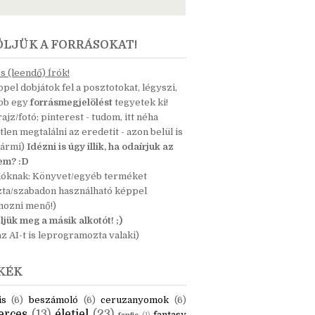
ÖLJÜK A FORRÁSOKAT!
 (leendő) Írók!
pel dobjátok fel a posztotokat, légyszi,
ább egy
forrásmegjelölést
tegyetek ki!
 rajz/fotó; pinterest - tudom, itt néha
tlen megtalálni az eredetit - azon belül is
bármi)
Idézni is úgy illik, ha odaírjuk az
nem? :D
dóknak: Könyvet/egyéb terméket
zta/szabadon használható képpel
mozni menő!)
ljük meg a másik alkotót! ;)
z AI-t is leprogramozta valaki)