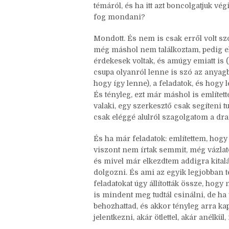
túl “alacsony” szintű-e? (Mivel beszél
kérdés, így be merem vallani, hogy be
meg tűnődtünk, hogy hát jó, de mi már
témáról, és ha itt azt boncolgatjuk vég
fog mondani?
Mondott. És nem is csak erről volt sz
még máshol nem találkoztam, pedig elé
érdekesek voltak, és amúgy emiatt is
csupa olyanról lenne is szó az anyag
hogy így lenne), a feladatok, és hogy 
És tényleg, ezt már máshol is említett
valaki, egy szerkesztő csak segíteni
csak eléggé alulról szagolgatom a dram
És ha már feladatok: említettem, hogy
viszont nem írtak semmit, még vázlatot
és mivel már elkezdtem addigra kitalál
dolgozni. És ami az egyik legjobban t
feladatokat úgy állították össze, hogy 
is mindent meg tudtál csinálni, de ha 