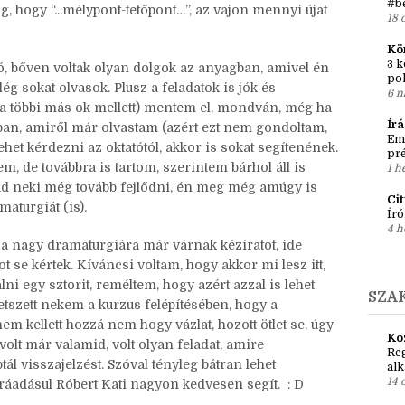
gettünk róla írós baráttal, szóval másban is felmerült a
Be
nnem is ^^”), mert csak hármas szintűnek írták. Mi
Lun
 több kurzust megcsináltunk, olvasgattunk is a
#ta
#b
ig, hogy “...mélypont-tetőpont…”, az vajon mennyi újat
18 
Kö
3 k
ó, bőven voltak olyan dolgok az anyagban, amivel én
po
g sokat olvasok. Plusz a feladatok is jók és
6 n
 (a többi más ok mellett) mentem el, mondván, még ha
Ír
ban, amiről már olvastam (azért ezt nem gondoltam,
Em
lehet kérdezni az oktatótól, akkor is sokat segítenének.
pré
em, de továbbra is tartom, szerintem bárhol áll is
1 h
 tud neki még tovább fejlődni, én meg még amúgy is
Ci
aturgiát (is).
Író
4 h
 a nagy dramaturgiára már várnak kéziratot, ide
 se kértek. Kíváncsi voltam, hogy akkor mi lesz itt,
ni egy sztorit, reméltem, hogy azért azzal is lehet
SZA
etszett nekem a kurzus felépítésében, hogy a
nem kellett hozzá nem hogy vázlat, hozott ötlet se, úgy
Ko
volt már valamid, volt olyan feladat, amire