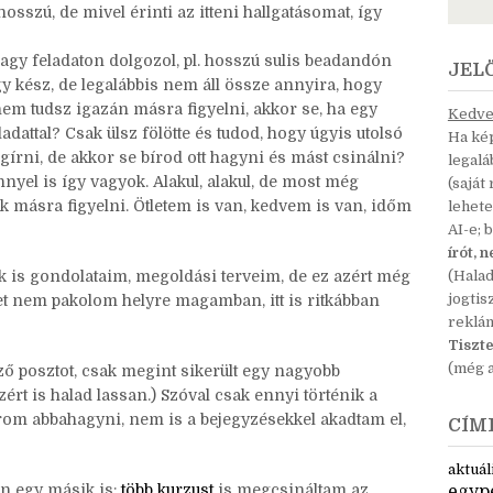
al kicsit áldozatául esett a regényírási
l írni itt, ez nekem inkább a baráti beszélgetések
osszú, de mivel érinti az itteni hallgatásomat, így
agy feladaton dolgozol, pl. hosszú sulis beadandón
JEL
y kész, de legalábbis nem áll össze annyira, hogy
 nem tudsz igazán másra figyelni, akkor se, ha egy
Kedves
adattal? Csak ülsz fölötte és tudod, hogy úgyis utolsó
Ha kép
gírni, de akkor se bírod ott hagyni és mást csinálni?
legal
nyel is így vagyok. Alakul, alakul, de most még
(saját
ok másra figyelni. Ötletem is van, kedvem is van, időm
lehete
AI-e; 
írót, 
k is gondolataim, megoldási terveim, de ez azért még
(Hala
jogtis
eket nem pakolom helyre magamban, itt is ritkábban
reklá
Tiszte
(még a
ő posztot, csak megint sikerült egy nagyobb
ezért is halad lassan.) Szóval csak ennyi történik a
rom abbahagyni, nem is a bejegyzésekkel akadtam el,