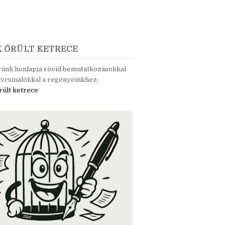
K ŐRÜLT KETRECE
rünk honlapja rövid bemutatkozásokkal
vcsinálókkal a regényeinkhez:
rült ketrece