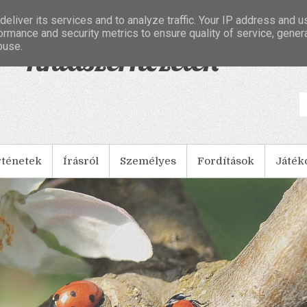
eliver its services and to analyze traffic. Your IP address and 
ormance and security metrics to ensure quality of service, gene
buse.
- Tintaszerkezetek
rténetek
Írásról
Személyes
Fordítások
Játék