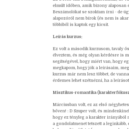
csak épp mással, ami kihat erre is. : )
Ez a főbb oka a hallgatásomnak, de v
elmúlt időben, amik bizony alaposan é
Beszámolókat se szoktam írni - de úgy 
alapozóról nem bírok (és nem is akar
többiből is kaptok egy kicsit.
Leírás kurzus:
Ez volt a második kurzusom, tavaly ős
élveztem, és még olyan kérdésre is m
segítségével, hogy miért van, hogy e
megkapom, hogy jók a leírásaim, meg a
kurzus már nem lesz többet, de vannak
érdemes lehet szétnézni, ha a leírásot
Misztikus-romantika (karakterfókuszú
Márciusban volt, ez az első négyhetes 