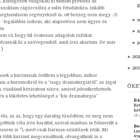
 aki tart a világépítéstől - ahogy én is XD -, üzenem,
►
d
 mutat be egy világalkotós gondolatmenetet. Nekem ez
s az az izgalmas tapasztalat, hogy pár hét alatt egy
▼
a
, kidolgozott világokat) ki tudtam préselni az
É
zoktam rágörcsölni a sulis feladatokra, inkább
e megtanulnom regényeknél is, ott bezzeg nem megy : D
►
m
lt - legalábbis nekem, aki alapvetően nem ügyes és
is.
►
á
em rá, hogy túl óvatosan adagolok infókat,
olvassák ki a szövegemből, amit írni akartam. De már
►
j
 )
►
20
►
201
nnek a kurzusnak örültem a legjobban, mikor
ttam a kurzusokról és a “nagy dramaturgiáról”, az izgat
ŐKE
, ráadásul kéziratom sincs, amivel jelentkezhetnék.
s a tökéletes lehetőséget a “kis dramaturgia”
Írá
Ket
két
18 
róla, az az, hogy egy darabig tűnődtem, ez meg nem