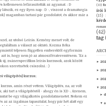
CÍM
aktuál
an egy másik is:
több kurzust
is megcsináltam az
egyp
s kellemesen lefárasztották az agyamat. : D
(10)
fo
látszik, ez egy ilyen nap : D -, viszont a dramaturgia
írói l
ok) magamban tartani pár gondolatot, és akkor már a
(15)
kérde
roman
(42)
tag
szel, az utolsó Leírás. Kemény menet volt, de
egtaláltam a választ az oktató, Kozma Réka
gymástól teljesen független emberektől egyformán
ARC
zt is, hogy nem jó az atmoszférateremtésem. ^^ Ez a
 új, zsánerspecifikus leírás kurzusok, azok között
►
20
okon szeretnétek csiszolni. : )
►
202
 világépítés) kurzus:
►
20
kurzus, amin részt vettem. Világépítés, na, az volt
▼
202