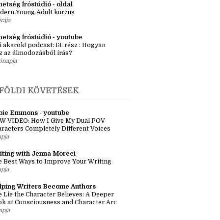
ényötlet workshop – Egyszeri élő
kalom Budapesten
órája
etség Íróstúdió - oldal
dern Young Adult kurzus
órája
hetség Íróstúdió - youtube
i akarok! podcast: 13. rész : Hogyan
z az álmodozásból írás?
ónapja
FÖLDI KÖVETÉSEK
bie Emmons - youtube
W VIDEO: How I Give My Dual POV
racters Completely Different Voices
apja
iting with Jenna Moreci
 Best Ways to Improve Your Writing
apja
lping Writers Become Authors