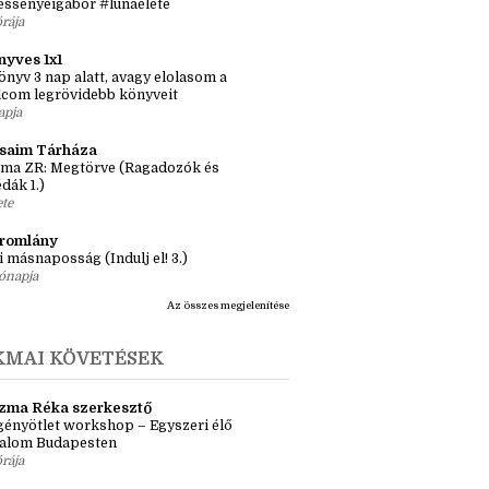
ssenyei Gábor
a megmutatja Mr. Virslit #tacskó
cskóvalazélet #lunakönyvetír
essenyeigábor #lunaélete
órája
nyves 1x1
önyv 3 nap alatt, avagy elolasom a
lcom legrövidebb könyveit
apja
ásaim Tárháza
ma ZR: Megtörve (Ragadozók és
dák 1.)
ete
tromlány
i másnaposság (Indulj el! 3.)
ónapja
Az összes megjelenítése
KMAI KÖVETÉSEK
zma Réka szerkesztő