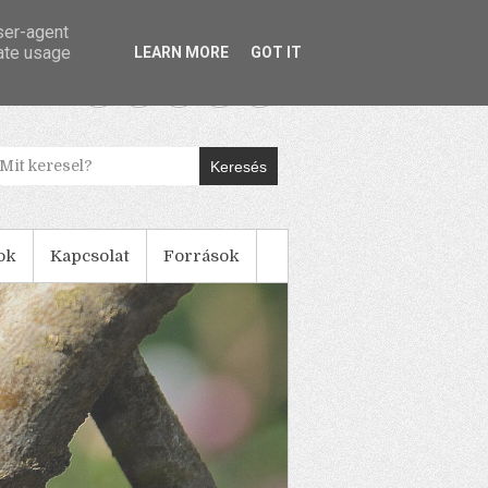
user-agent
rate usage
LEARN MORE
GOT IT
Keresés
ok
Kapcsolat
Források