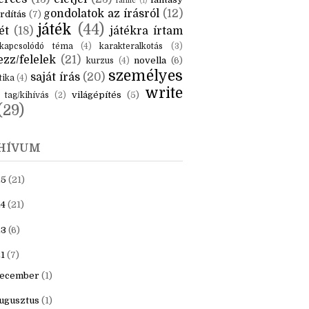
KÉK
is
(6)
beszámoló
(6)
ceruzanyomok
(6)
erces
(13)
életjel
(23)
fantasy
fanfic
(1)
gondolatok az írásról
(12)
rdítás
(7)
játék
(44)
ét
(18)
játékra írtam
kapcsolódó téma
(4)
karakteralkotás
(3)
zz/felelek
(21)
novella
(6)
kurzus
(4)
személyes
saját írás
(20)
tika
(4)
write
világépítés
(5)
tag/kihívás
(2)
(29)
HÍVUM
25
(21)
4
(21)
23
(6)
1
(7)