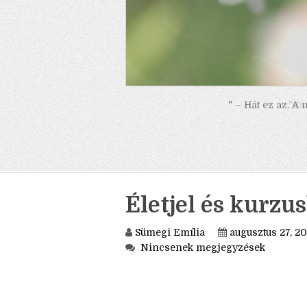
" – Hát ez az. A
Életjel és kurz
Sümegi Emília
augusztus 27, 20
Nincsenek megjegyzések