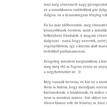
behozhattad, és akkor tényleg arra kapt
jelentkezni, akár ötlettel, akár anélk
Ami még részemről nagy pirospontot 
és a misztikuson említettünk pár dolg
dolgon, és a dramaturgián tényleg vált
És ha már időbeosztás, meg visszatér
könnyebbnek éreztem, mint a misztiku
hétközbeni feladatok. A magam részé
dolgozni - naná, hogy szeretek, azért 
regényötletem, így a kurzus alatt mar
leckékkel párhuzamosan.
Rengeteg mindent megtanultam a kurzus
meg még elő is fogom venni az anyago
a négyheteseket is! : D
Még vannak terveim, és bár ez a most
Nem is tudom, hogy mondjam, szerinte