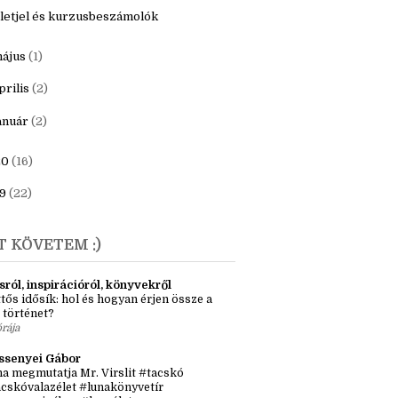
ecember
(1)
ugusztus
(1)
letjel és kurzusbeszámolók
ájus
(1)
prilis
(2)
anuár
(2)
20
(16)
9
(22)
T KÖVETEM :)
sról, inspirációról, könyvekről
tős idősík: hol és hogyan érjen össze a
 történet?
órája