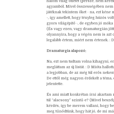
bőven! : D Szuper volt, és mindenkinek,
hogy ez tényleg a karakter irányából
a gondolatmenet tetszett a leginkább, é
halom világ-ötletet (persze, nem kerek
agyamból. Mivel összességében nem s
játéknak tekintem őket - na, ezt kén
-, így amellett, hogy tényleg húzós vo
gyors világépítő -, de egyben jó móka 
(És vagy ezen, vagy dramaturgián jött
olyannyira, hogy a végén nem is azt 
legalább értem, miért nem értenek. : D
Dramaturgia alapozó:
Na, ezt nem tudtam volna kihagyni, e
megláttam az új listát. : D Mióta hallo
a legjobban, de az még túl erős nekem
De ettől még nagyon érdekelt a téma, é
jelentette.
És ami miatt konkrétan írni akartam 