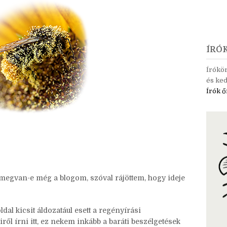
ÍRÓ
Írókö
és ked
Írók ő
 megvan-e még a blogom, szóval rájöttem, hogy ideje