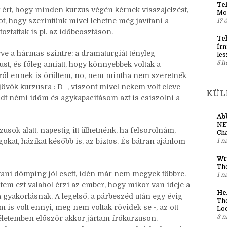
Reg
ál visszajelzést. Szóval tényleg bátran lehet
al
14 
ül, ráadásul Róbert Kati nagyon kedvesen segít. : D
Teh
ért, hogy minden kurzus végén kérnek visszajelzést,
Mo
ot, hogy szerintünk mivel lehetne még javítani a
17 
oztattak is pl. az időbeosztáson.
Te
Írn
ve a hármas szintre: a dramaturgiát tényleg
les
5 h
st, és főleg amiatt, hogy könnyebbek voltak a
ről ennek is örültem, no, nem mintha nem szeretnék
jövök kurzusra : D -, viszont mivel nekem volt eleve
KÜL
adt némi időm és agykapacitásom azt is csiszolni a
Ab
NE
ok alatt, napestig itt ülhetnénk, ha felsorolnám,
Cha
kat, házikat később is, az biztos. És bátran ajánlom
1 n
Wr
The
ani dömping jól esett, idén már nem megyek többre.
1 n
m ezt valahol érzi az ember, hogy mikor van ideje a
He