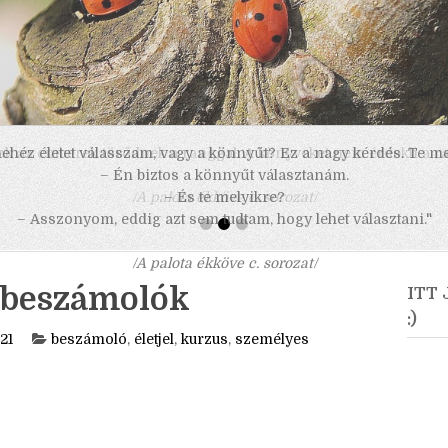
 nehéz életet válasszam, vagy a könnyűt? Ez a nagy kérdés. Te m
– Én biztos a könnyűt választanám.
– És te melyikre?
– Asszonyom, eddig azt sem tudtam, hogy lehet választani."
/A palota ékköve c. sorozat/
usbeszámolók
ITT
:)
21
beszámoló
,
életjel
,
kurzus
,
személyes