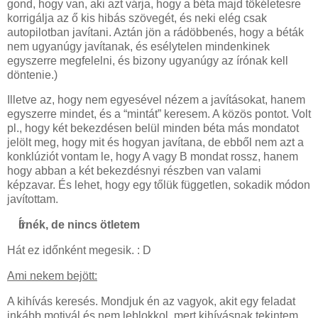
gond, hogy van, aki azt várja, hogy a béta majd tökéletesre
korrigálja az ő kis hibás szövegét, és neki elég csak
autopilotban javítani. Aztán jön a rádöbbenés, hogy a béták
nem ugyanúgy javítanak, és esélytelen mindenkinek
egyszerre megfelelni, és bizony ugyanúgy az írónak kell
döntenie.)
Illetve az, hogy nem egyesével nézem a javításokat, hanem
egyszerre mindet, és a “mintát” keresem. A közös pontot. Volt
pl., hogy két bekezdésen belül minden béta más mondatot
jelölt meg, hogy mit és hogyan javítana, de ebből nem azt a
konklúziót vontam le, hogy A vagy B mondat rossz, hanem
hogy abban a két bekezdésnyi részben van valami
képzavar. És lehet, hogy egy tőlük független, sokadik módon
javítottam.
Írnék, de nincs ötletem
Hát ez időnként megesik. : D
Ami nekem bejött:
A kihívás keresés. Mondjuk én az vagyok, akit egy feladat
inkább motivál és nem leblokkol, mert kihívásnak tekintem,