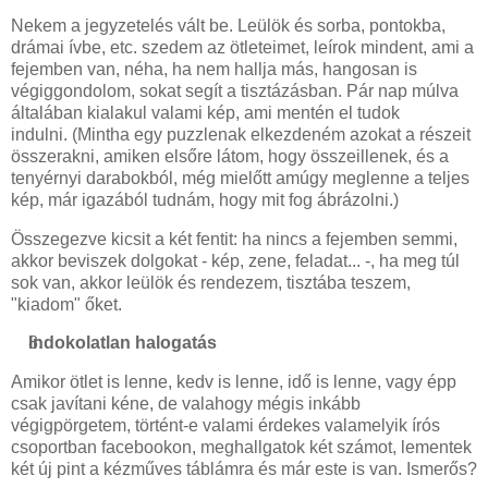
Nekem a jegyzetelés vált be. Leülök és sorba, pontokba,
drámai ívbe, etc. szedem az ötleteimet, leírok mindent, ami a
fejemben van, néha, ha nem hallja más, hangosan is
végiggondolom, sokat segít a tisztázásban. Pár nap múlva
általában kialakul valami kép, ami mentén el tudok
indulni. (Mintha egy puzzlenak elkezdeném azokat a részeit
összerakni, amiken elsőre látom, hogy összeillenek, és a
tenyérnyi darabokból, még mielőtt amúgy meglenne a teljes
kép, már igazából tudnám, hogy mit fog ábrázolni.)
Összegezve kicsit a két fentit: ha nincs a fejemben semmi,
akkor beviszek dolgokat - kép, zene, feladat... -, ha meg túl
sok van, akkor leülök és rendezem, tisztába teszem,
"kiadom" őket.
Indokolatlan halogatás
Amikor ötlet is lenne, kedv is lenne, idő is lenne, vagy épp
csak javítani kéne, de valahogy mégis inkább
végigpörgetem, történt-e valami érdekes valamelyik írós
csoportban facebookon, meghallgatok két számot, lementek
két új pint a kézműves táblámra és már este is van. Ismerős?