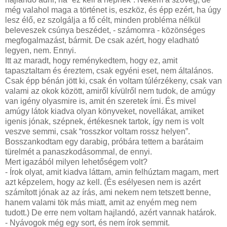
még valahol maga a történet is, eszköz, és épp ezért, ha úgy
lesz élő, ez szolgálja a fő célt, minden probléma nélkül
beleveszek csúnya beszédet, - számomra - közönséges
megfogalmazást, bármit. De csak azért, hogy eladható
legyen, nem. Ennyi.
Itt az maradt, hogy reménykedtem, hogy ez, amit
tapasztaltam és éreztem, csak egyéni eset, nem általános.
Csak épp bénán jött ki, csak én voltam túlérzékeny, csak van
valami az okok között, amiről kívülről nem tudok, de amúgy
van igény olyasmire is, amit én szeretek írni. És mivel
amúgy látok kiadva olyan könyveket, novellákat, amiket
igenis jónak, szépnek, értékesnek tartok, így nem is volt
veszve semmi, csak “rosszkor voltam rossz helyen”.
Bosszankodtam egy darabig, próbára tettem a barátaim
türelmét a panaszkodásommal, de ennyi.
Mert igazából milyen lehetőségem volt?
- Írok olyat, amit kiadva láttam, amin felhúztam magam, mert
azt képzelem, hogy az kell. (És esélyesen nem is azért
számított jónak az az írás, ami nekem nem tetszett benne,
hanem valami tök más miatt, amit az enyém meg nem
tudott.) De erre nem voltam hajlandó, azért vannak határok.
- Nyávogok még egy sort, és nem írok semmit.