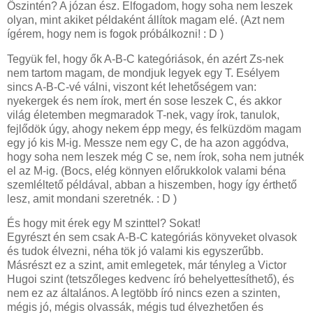
Őszintén? A józan ész. Elfogadom, hogy soha nem leszek
olyan, mint akiket példaként állítok magam elé. (Azt nem
ígérem, hogy nem is fogok próbálkozni! : D )
Tegyük fel, hogy ők A-B-C kategóriások, én azért Zs-nek
nem tartom magam, de mondjuk legyek egy T. Esélyem
sincs A-B-C-vé válni, viszont két lehetőségem van:
nyekergek és nem írok, mert én sose leszek C, és akkor
világ életemben megmaradok T-nek, vagy írok, tanulok,
fejlődök úgy, ahogy nekem épp megy, és felküzdöm magam
egy jó kis M-ig. Messze nem egy C, de ha azon aggódva,
hogy soha nem leszek még C se, nem írok, soha nem jutnék
el az M-ig. (Bocs, elég könnyen előrukkolok valami béna
szemléltető példával, abban a hiszemben, hogy így érthető
lesz, amit mondani szeretnék. : D )
És hogy mit érek egy M szinttel? Sokat!
Egyrészt én sem csak A-B-C kategóriás könyveket olvasok
és tudok élvezni, néha tök jó valami kis egyszerűbb.
Másrészt ez a szint, amit emlegetek, már tényleg a Victor
Hugoi szint (tetszőleges kedvenc író behelyettesíthető), és
nem ez az általános. A legtöbb író nincs ezen a szinten,
mégis jó, mégis olvassák, mégis tud élvezhetően és