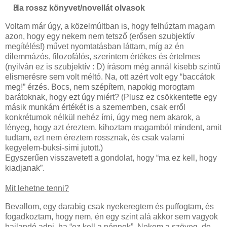
Ha rossz könyvet/novellát olvasok
Voltam már úgy, a közelmúltban is, hogy felhúztam magam
azon, hogy egy nekem nem tetsző (erősen szubjektív
megítélés!) művet nyomtatásban láttam, míg az én
dilemmázós, filozofálós, szerintem értékes és értelmes
(nyilván ez is szubjektív : D) írásom még annál kisebb szintű
elismerésre sem volt méltó. Na, ott azért volt egy “baccátok
meg!” érzés. Bocs, nem szépítem, napokig morogtam
barátoknak, hogy ezt úgy miért? (Plusz ez csökkentette egy
másik munkám értékét is a szememben, csak erről
konkrétumok nélkül nehéz írni, úgy meg nem akarok, a
lényeg, hogy azt éreztem, kihoztam magamból mindent, amit
tudtam, ezt nem éreztem rossznak, és csak valami
kegyelem-buksi-simi jutott.)
Egyszerűen visszavetett a gondolat, hogy “ma ez kell, hogy
kiadjanak”.
Mit lehetne tenni?
Bevallom, egy darabig csak nyekeregtem és puffogtam, és
fogadkoztam, hogy nem, én egy szint alá akkor sem vagyok
hajlandó adni, ha “ez kell a népnek”. Nekem a szöveg, de