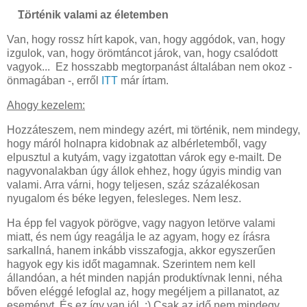
Történik valami az életemben
Van, hogy rossz hírt kapok, van, hogy aggódok, van, hogy
izgulok, van, hogy örömtáncot járok, van, hogy csalódott
vagyok... Ez hosszabb megtorpanást általában nem okoz -
önmagában -, erről
ITT
már írtam.
Ahogy kezelem:
Hozzáteszem, nem mindegy azért, mi történik, nem mindegy,
hogy máról holnapra kidobnak az albérletemből, vagy
elpusztul a kutyám, vagy izgatottan várok egy e-mailt. De
nagyvonalakban úgy állok ehhez, hogy úgyis mindig van
valami. Arra várni, hogy teljesen, száz százalékosan
nyugalom és béke legyen, felesleges. Nem lesz.
Ha épp fel vagyok pörögve, vagy nagyon letörve valami
miatt, és nem úgy reagálja le az agyam, hogy ez írásra
sarkallná, hanem inkább visszafogja, akkor egyszerűen
hagyok egy kis időt magamnak. Szerintem nem kell
állandóan, a hét minden napján produktívnak lenni, néha
bőven eléggé lefoglal az, hogy megéljem a pillanatot, az
eseményt. És ez így van jól. :) Csak az idő nem mindegy,