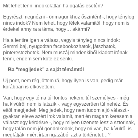
Mit lehet tenni indokolatlan halogatás esetén?
Egyrészt megnézni - önmagunkhoz őszintén! -, hogy tényleg
nincs indok? Nem lehet, hogy félek valamitől, hogy nem is
érdekel annyira a téma, hogy… akármi?
Ha a fentire igen a válasz, vagyis tényleg nincs indok:
Semmi baj, nyugodtan facebookozhatok, játszhatok,
pinterestezhetek. Nem muszáj mindenkiből kiadott írónak
lenni, engem sem kötelez senki.
Ha “megijedek” a saját témámtól
Új pont, nem rég jöttem rá, hogy ilyen is van, pedig már
korábban is elkövettem.
Van, hogy egy téma túl fontos nekem, túl személyes - még
ha kívülről nem is látszik -, vagy egyszerűen túl nehéz. És
ettől megijedek. Megijedek, hogy nem tudom a jó választ -
gyakran eleve azért írok valamit, mert én magam keresem a
választ egy kérdésre -, hogy milyen üzenete lesz a sztorinak,
hogy talán nem jól gondolkodok, hogy mi van, ha kívülről is
meglátják, miért írtam igazából azt a történetet…?