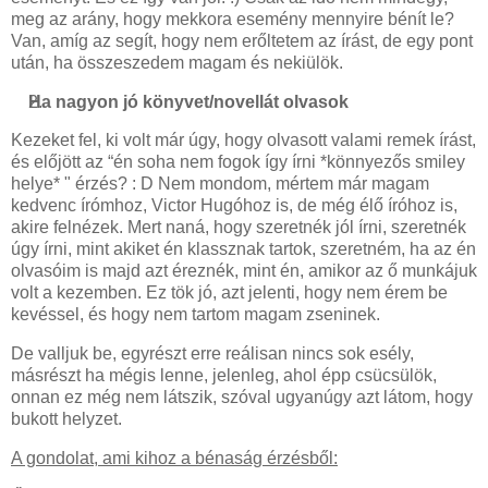
meg az arány, hogy mekkora esemény mennyire bénít le?
Van, amíg az segít, hogy nem erőltetem az írást, de egy pont
után, ha összeszedem magam és nekiülök.
Ha nagyon jó könyvet/novellát olvasok
Kezeket fel, ki volt már úgy, hogy olvasott valami remek írást,
és előjött az “én soha nem fogok így írni *könnyezős smiley
helye* " érzés? : D Nem mondom, mértem már magam
kedvenc írómhoz, Victor Hugóhoz is, de még élő íróhoz is,
akire felnézek. Mert naná, hogy szeretnék jól írni, szeretnék
úgy írni, mint akiket én klassznak tartok, szeretném, ha az én
olvasóim is majd azt éreznék, mint én, amikor az ő munkájuk
volt a kezemben. Ez tök jó, azt jelenti, hogy nem érem be
kevéssel, és hogy nem tartom magam zseninek.
De valljuk be, egyrészt erre reálisan nincs sok esély,
másrészt ha mégis lenne, jelenleg, ahol épp csücsülök,
onnan ez még nem látszik, szóval ugyanúgy azt látom, hogy
bukott helyzet.
A gondolat, ami kihoz a bénaság érzésből: