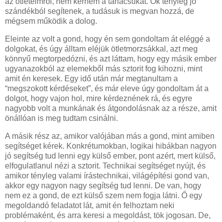
az ötleteimről, nem kérném a tanácsukat. Ők tényleg jó
szándékból segítenek, a tudásuk is megvan hozzá, de
mégsem működik a dolog.
Eleinte az volt a gond, hogy én sem gondoltam át eléggé a
dolgokat, és úgy álltam eléjük ötletmorzsákkal, azt meg
könnyű megtorpedózni, és azt láttam, hogy egy másik ember
ugyanazokból az elemekből más sztorit fog kihozni, mint
amit én keresek. Egy idő után már megtanultam a
“megszokott kérdéseket”, és már eleve úgy gondoltam át a
dolgot, hogy vajon hol, mire kérdeznének rá, és egyre
nagyobb volt a munkának és átgondolásnak az a része, amit
önállóan is meg tudtam csinálni.
A másik rész az, amikor valójában más a gond, mint amiben
segítséget kérek. Konkrétumokban, logikai hibákban nagyon
jó segítség tud lenni egy külső ember, pont azért, mert külső,
elfogulatlanul nézi a sztorit. Technikai segítséget nyújt, és
amikor tényleg valami írástechnikai, világépítési gond van,
akkor egy nagyon nagy segítség tud lenni. De van, hogy
nem ez a gond, de ezt külső szem nem fogja látni. Ő egy
megoldandó feladatot lát, amit én felhoztam neki
problémaként, és arra keresi a megoldást, tök jogosan. De,