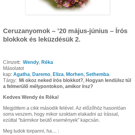
Ceruzanyomok – ’20 május-június – Írós
blokkok és leküzdésük 2.
Címzett:
Wendy
,
Réka
Másolatot
kap:
Agatha
,
Daremo
,
Eliza
,
Morhen
,
Sethemba
.
Tárgy:
Mi okoz neked írós blokkot?, Hogyan lendülsz túl
a felmerülő mélypontokon, amikor írsz?
Kedves Wendy és Réka!
Megjöttem a cikk második felével. Az előzőhöz hasonlóan
sorra veszem, hogy mikor szoktam elakadni az írással,
ezúttal “bármikor beütő események” kapcsán.
Meg tudok torpanni, ha… :