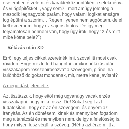
esetemben érzelem- és karakterközpontúként cselekmény-
és világépítőkkel -, vagy sem? - mert amúgy jelenleg a
második legnagyobb parám, hogy valami logikátlanságra
fog épülni a sztorim… Régen ilyenen nem aggódtam, de el
kell ismernem, hogy ez sajnos fontos. De így meg
folyamatosan bennem van, hogy úgy írok, hogy "X és Y itt
mibe kötne bele?")
Bétázás után XD
Erről egy teljes cikket szeretnék írni, szóval itt most csak
röviden: Engem is le tud hangolni, amikor bétázás után
visszakapom “összepirosozva” a szövegem, pláne, ha
különböző dolgokat mondanak, mit, merre kéne javítani?
A megoldást jelentette:
Azt tisztázzuk, hogy ettől még ugyanúgy vacak érzés
visszakapni, hogy mi a rossz. De! Sokat segít azt
tudatosítani, hogy ez az én szövegem, és enyém az
irányítás. Az én döntésem, kinek és mennyiben fogadom
meg a tanácsát és mennyiben nem, de így a felelősség is,
hogy milyen lesz végül a szöveg. (Néha azt érzem, itt a