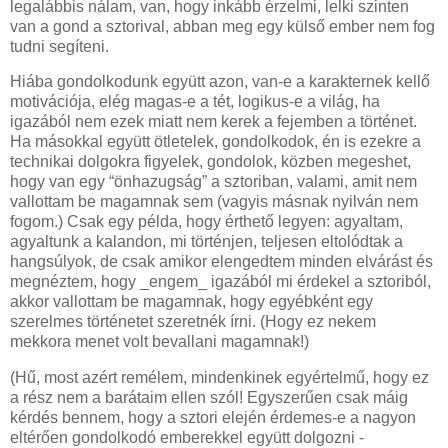
legalábbis nálam, van, hogy inkább érzelmi, lelki szinten
van a gond a sztorival, abban meg egy külső ember nem fog
tudni segíteni.
Hiába gondolkodunk együtt azon, van-e a karakternek kellő
motivációja, elég magas-e a tét, logikus-e a világ, ha
igazából nem ezek miatt nem kerek a fejemben a történet.
Ha másokkal együtt ötletelek, gondolkodok, én is ezekre a
technikai dolgokra figyelek, gondolok, közben megeshet,
hogy van egy “önhazugság” a sztoriban, valami, amit nem
vallottam be magamnak sem (vagyis másnak nyilván nem
fogom.) Csak egy példa, hogy érthető legyen: agyaltam,
agyaltunk a kalandon, mi történjen, teljesen eltolódtak a
hangsúlyok, de csak amikor elengedtem minden elvárást és
megnéztem, hogy _engem_ igazából mi érdekel a sztoriból,
akkor vallottam be magamnak, hogy egyébként egy
szerelmes történetet szeretnék írni. (Hogy ez nekem
mekkora menet volt bevallani magamnak!)
(Hű, most azért remélem, mindenkinek egyértelmű, hogy ez
a rész nem a barátaim ellen szól! Egyszerűen csak máig
kérdés bennem, hogy a sztori elején érdemes-e a nagyon
eltérően gondolkodó emberekkel együtt dolgozni -