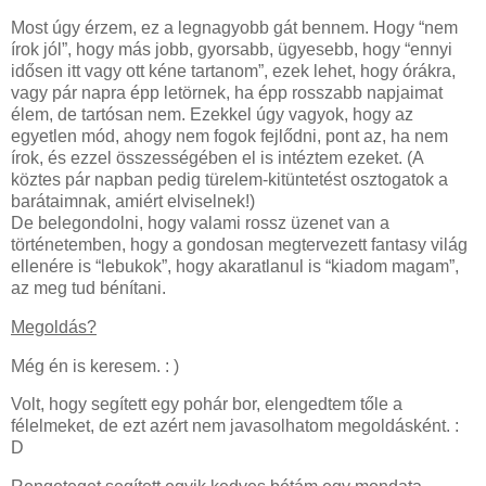
Most úgy érzem, ez a legnagyobb gát bennem. Hogy “nem
írok jól”, hogy más jobb, gyorsabb, ügyesebb, hogy “ennyi
idősen itt vagy ott kéne tartanom”, ezek lehet, hogy órákra,
vagy pár napra épp letörnek, ha épp rosszabb napjaimat
élem, de tartósan nem. Ezekkel úgy vagyok, hogy az
egyetlen mód, ahogy nem fogok fejlődni, pont az, ha nem
írok, és ezzel összességében el is intéztem ezeket. (A
köztes pár napban pedig türelem-kitüntetést osztogatok a
barátaimnak, amiért elviselnek!)
De belegondolni, hogy valami rossz üzenet van a
történetemben, hogy a gondosan megtervezett fantasy világ
ellenére is “lebukok”, hogy akaratlanul is “kiadom magam”,
az meg tud bénítani.
Megoldás?
Még én is keresem. : )
Volt, hogy segített egy pohár bor, elengedtem tőle a
félelmeket, de ezt azért nem javasolhatom megoldásként. :
D