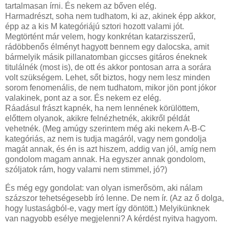
tartalmasan írni. És nekem az bőven elég.
Harmadrészt, soha nem tudhatom, ki az, akinek épp akkor,
épp az a kis M kategóriájú sztori hozott valami jót.
Megtörtént már velem, hogy konkrétan katarzisszerű,
rádöbbenős élményt hagyott bennem egy dalocska, amit
bármelyik másik pillanatomban giccses gitáros éneknek
titulálnék (most is), de ott és akkor pontosan arra a sorára
volt szükségem. Lehet, sőt biztos, hogy nem lesz minden
sorom fenomenális, de nem tudhatom, mikor jön pont jókor
valakinek, pont az a sor. És nekem ez elég.
Ráadásul frászt kapnék, ha nem lennének körülöttem,
előttem olyanok, akikre felnézhetnék, akikről példát
vehetnék. (Meg amúgy szerintem még aki nekem A-B-C
kategóriás, az nem is tudja magáról, vagy nem gondolja
magát annak, és én is azt hiszem, addig van jól, amíg nem
gondolom magam annak. Ha egyszer annak gondolom,
szóljatok rám, hogy valami nem stimmel, jó?)
És még egy gondolat: van olyan ismerősöm, aki nálam
százszor tehetségesebb író lenne. De nem ír. (Az az ő dolga,
hogy lustaságból-e, vagy mert így döntött.) Melyikünknek
van nagyobb esélye megjelenni? A kérdést nyitva hagyom.