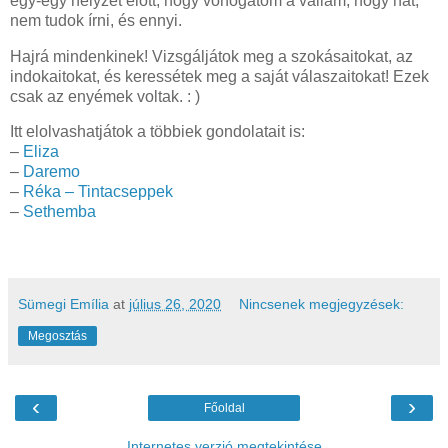
egy-egy helyzet előtt, hogy vonogatom a vállam, hogy hát,
nem tudok írni, és ennyi.
Hajrá mindenkinek! Vizsgáljátok meg a szokásaitokat, az
indokaitokat, és keressétek meg a saját válaszaitokat! Ezek
csak az enyémek voltak. : )
Itt elolvashatjátok a többiek gondolatait is:
–
Eliza
–
Daremo
–
Réka – Tintacseppek
–
Sethemba
Sümegi Emília
at
július 26, 2020
Nincsenek megjegyzések:
Megosztás
‹
›
Főoldal
Internetes verzió megtekintése