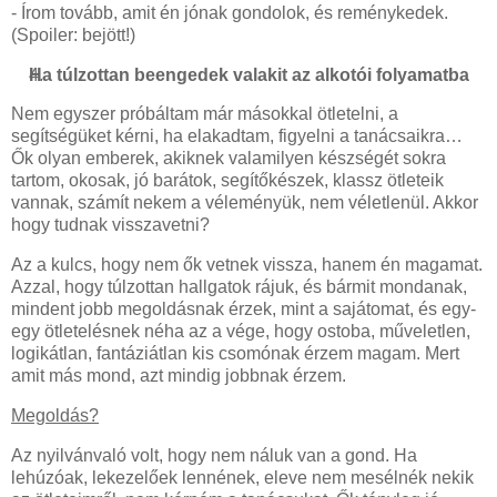
- Írom tovább, amit én jónak gondolok, és reménykedek.
(Spoiler: bejött!)
Ha túlzottan beengedek valakit az alkotói folyamatba
Nem egyszer próbáltam már másokkal ötletelni, a
segítségüket kérni, ha elakadtam, figyelni a tanácsaikra…
Ők olyan emberek, akiknek valamilyen készségét sokra
tartom, okosak, jó barátok, segítőkészek, klassz ötleteik
vannak, számít nekem a véleményük, nem véletlenül. Akkor
hogy tudnak visszavetni?
Az a kulcs, hogy nem ők vetnek vissza, hanem én magamat.
Azzal, hogy túlzottan hallgatok rájuk, és bármit mondanak,
mindent jobb megoldásnak érzek, mint a sajátomat, és egy-
egy ötletelésnek néha az a vége, hogy ostoba, műveletlen,
logikátlan, fantáziátlan kis csomónak érzem magam. Mert
amit más mond, azt mindig jobbnak érzem.
Megoldás?
Az nyilvánvaló volt, hogy nem náluk van a gond. Ha
lehúzóak, lekezelőek lennének, eleve nem mesélnék nekik