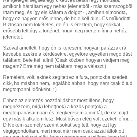
Rengeteget segített egyik kedves bétám egy mondata,
amikor kihátráltam egy nehéz jelenetből - más szemszögből
írtam meg, és így elsikáltam a dolgot - , amiben elmondta,
hogy ez nagyon erős lenne, de bele kell állni. És működött!
Biztosan nem tökéletes, de én is éreztem, hogy sokkal
erősebb lett úgy a történet, hogy meg mertem írni a nehéz
jelenetet.
Szóval amellett, hogy én is keresem, hogyan parázzak rá
kevésbé ezekre a kérdésekre, egyelőre egyetlen megoldást
találtam: Bele kell állni! (Csak közben hogyan védjem meg
magam? Erre még nem találtam meg a választ.)
Remélem, volt, akinek segített ez a fura, pontokba szedett
cikk, ha másban nem, legalább abban, hogy nem csak ő tud
megtorpanni időnként. : )
Ehhez az elemzős hozzáálláshoz most illene, hogy
megnézzem, mi(k) lehet(nek) a közös pont(ok) a
megtorpanásaimban és megkeresem a mintát, de ez majd
egy másik alkalom lesz. Most bőven elég volt ezeket leírni. :
D Nekem személy szerint sokat segített, hogy ezt így
végiggondoltam, mert most már nem csak azzal állok ott