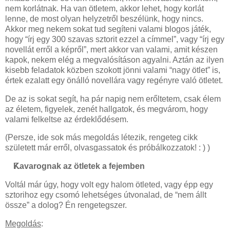
nem korlátnak. Ha van ötletem, akkor lehet, hogy korlát
lenne, de most olyan helyzetről beszélünk, hogy nincs.
Akkor meg nekem sokat tud segíteni valami blogos játék,
hogy “írj egy 300 szavas sztorit ezzel a címmel”, vagy “írj egy
novellát erről a képről”, mert akkor van valami, amit készen
kapok, nekem elég a megvalósításon agyalni. Aztán az ilyen
kisebb feladatok közben szokott jönni valami “nagy ötlet” is,
értek ezalatt egy önálló novellára vagy regényre való ötletet.
De az is sokat segít, ha pár napig nem erőltetem, csak élem
az életem, figyelek, zenét hallgatok, és megvárom, hogy
valami felkeltse az érdeklődésem.
(Persze, ide sok más megoldás létezik, rengeteg cikk
született már erről, olvasgassatok és próbálkozzatok! : ) )
Kavarognak az ötletek a fejemben
Voltál már úgy, hogy volt egy halom ötleted, vagy épp egy
sztorihoz egy csomó lehetséges útvonalad, de “nem állt
össze” a dolog? Én rengetegszer.
Megoldás
: