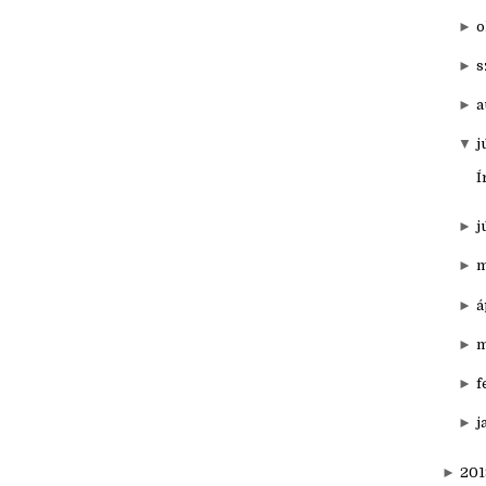
▼
20
►
d
►
o
►
s
►
a
▼
j
Í
►
j
►
m
►
á
►
m
►
f