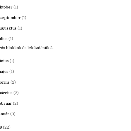
20
(16)
ecember
(1)
któber
(1)
zeptember
(1)
ugusztus
(1)
úlius
(1)
rós blokkok és leküzdésük 2.
únius
(1)
ájus
(1)
prilis
(2)
árcius
(2)
ebruár
(2)