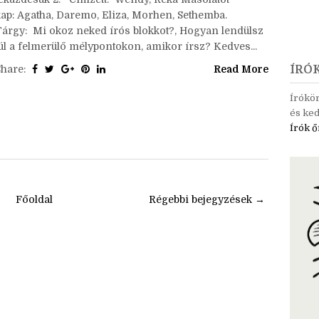
Ceruzanyomok – ’20 május-június – Írós blokkok és
leküzdésük 2. Címzett: Wendy, Réka Másolatot
kap: Agatha, Daremo, Eliza, Morhen, Sethemba.
Tárgy: Mi okoz neked írós blokkot?, Hogyan lendülsz
túl a felmerülő mélypontokon, amikor írsz? Kedves...
Share:
Read More
ÍRÓ
Írókö
és ked
Írók ő
Főoldal
Régebbi bejegyzések →