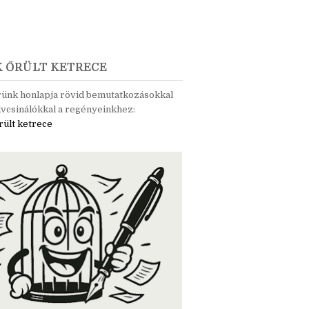
K ŐRÜLT KETRECE
rünk honlapja rövid bemutatkozásokkal
vcsinálókkal a regényeinkhez:
rült ketrece