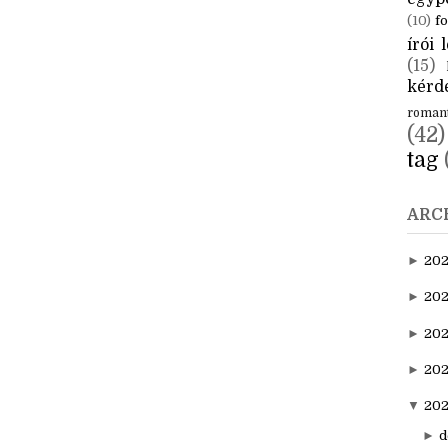
CÍM
aktuál
egyp
(10)
fo
írói l
(15)
kérde
roman
(42)
tag
ARC
►
20
►
202
►
20
►
202