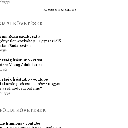
ete
tromlány
i másnaposság (Indulj el! 3.)
ónapja
Az összes megjelenítése
KMAI KÖVETÉSEK
zma Réka szerkesztő
ényötlet workshop – Egyszeri élő
kalom Budapesten
órája
etség Íróstúdió - oldal
dern Young Adult kurzus
órája
hetség Íróstúdió - youtube
i akarok! podcast: 13. rész : Hogyan
z az álmodozásból írás?
ónapja