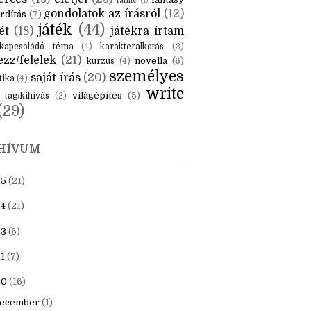
KÉK
is
(6)
beszámoló
(6)
ceruzanyomok
(6)
erces
(13)
életjel
(23)
fantasy
fanfic
(1)
gondolatok az írásról
(12)
rdítás
(7)
játék
(44)
ét
(18)
játékra írtam
kapcsolódó téma
(4)
karakteralkotás
(3)
zz/felelek
(21)
novella
(6)
kurzus
(4)
személyes
saját írás
(20)
tika
(4)
write
világépítés
(5)
tag/kihívás
(2)
(29)
HÍVUM
25
(21)
4
(21)
23
(6)
1
(7)