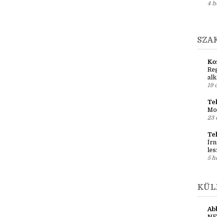
1 h
Ci
Író
4 h
SZA
Ko
Reg
al
19 
Teh
Mo
23 
Te
Írn
les
5 h