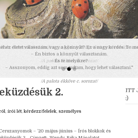
 nehéz életet válasszam, vagy a könnyűt? Ez a nagy kérdés. Te m
– Én biztos a könnyűt választanám.
– És te melyikre?
– Asszonyom, eddig azt sem tudtam, hogy lehet választani."
/A palota ékköve c. sorozat/
leküzdésük 2.
ITT
:)
ról
,
írói lét
,
kérdezz/felelek
,
személyes