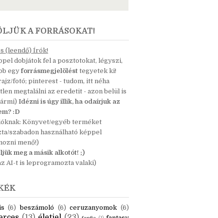
ÖLJÜK A FORRÁSOKAT!
 (leendő) Írók!
pel dobjátok fel a posztotokat, légyszi,
ább egy
forrásmegjelölést
tegyetek ki!
 rajz/fotó; pinterest - tudom, itt néha
tlen megtalálni az eredetit - azon belül is
bármi)
Idézni is úgy illik, ha odaírjuk az
nem? :D
dóknak: Könyvet/egyéb terméket
zta/szabadon használható képpel
mozni menő!)
ljük meg a másik alkotót! ;)
z AI-t is leprogramozta valaki)