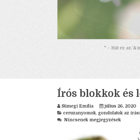
" – Hát ez az. A
Írós blokkok és 
Sümegi Emília
július 26, 2020
ceruzanyomok
,
gondolatok az írás