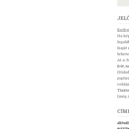
JEL
Kedves
Ha kép
legal
(saját
lehete
AI-e; 
írót, 
(Hala
jogtis
reklá
Tiszte
(még a