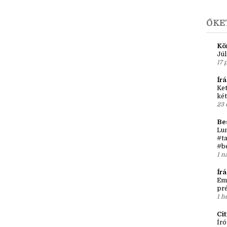
►
j
►
201
ŐKE
Kö
Júl
17 
Írá
Ket
két
23 
Be
Lun
#ta
#b
1 n
Ír
Em
pré