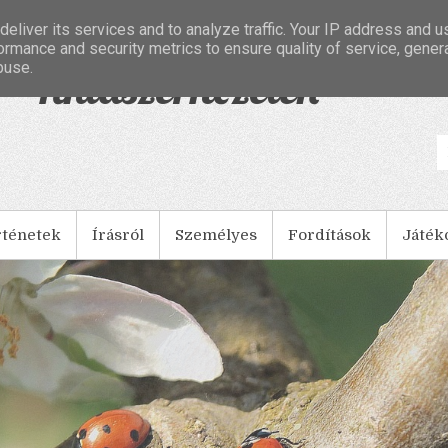
eliver its services and to analyze traffic. Your IP address and 
ormance and security metrics to ensure quality of service, gene
buse.
- Tintaszerkezetek
rténetek
Írásról
Személyes
Fordítások
Játék