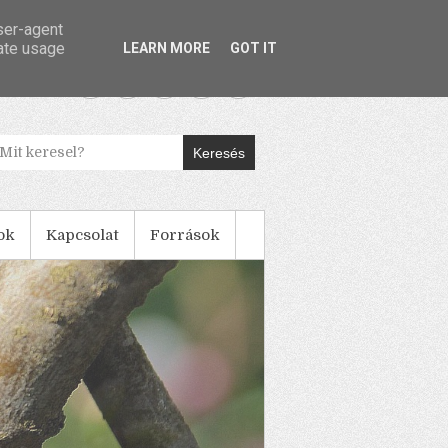
user-agent
rate usage
LEARN MORE
GOT IT
Keresés
ok
Kapcsolat
Források