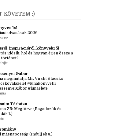
anuár
(3)
9
(22)
T KÖVETEM :)
nyves 1x1
iusi olvasások 2026
perce
sról, inspirációról, könyvekről
tős idősík: hol és hogyan érjen össze a
 történet?
órája
ssenyei Gábor
a megmutatja Mr. Virslit #tacskó
cskóvalazélet #lunakönyvetír
essenyeigábor #lunaélete
apja
ásaim Tárháza
ma ZR: Megtörve (Ragadozók és
dák 1.)