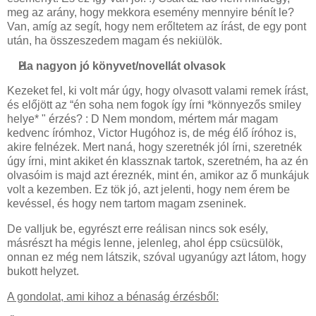
meg az arány, hogy mekkora esemény mennyire bénít le?
Van, amíg az segít, hogy nem erőltetem az írást, de egy pont
után, ha összeszedem magam és nekiülök.
Ha nagyon jó könyvet/novellát olvasok
Kezeket fel, ki volt már úgy, hogy olvasott valami remek írást,
és előjött az “én soha nem fogok így írni *könnyezős smiley
helye* " érzés? : D Nem mondom, mértem már magam
kedvenc írómhoz, Victor Hugóhoz is, de még élő íróhoz is,
akire felnézek. Mert naná, hogy szeretnék jól írni, szeretnék
úgy írni, mint akiket én klassznak tartok, szeretném, ha az én
olvasóim is majd azt éreznék, mint én, amikor az ő munkájuk
volt a kezemben. Ez tök jó, azt jelenti, hogy nem érem be
kevéssel, és hogy nem tartom magam zseninek.
De valljuk be, egyrészt erre reálisan nincs sok esély,
másrészt ha mégis lenne, jelenleg, ahol épp csücsülök,
onnan ez még nem látszik, szóval ugyanúgy azt látom, hogy
bukott helyzet.
A gondolat, ami kihoz a bénaság érzésből: