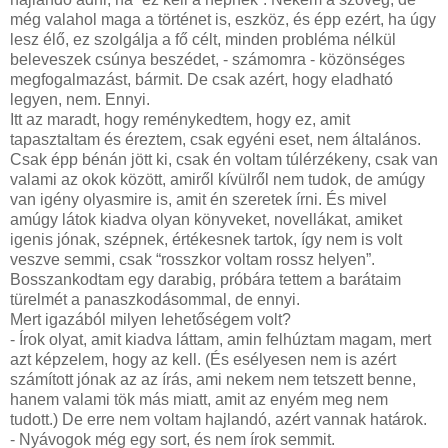
még valahol maga a történet is, eszköz, és épp ezért, ha úgy
lesz élő, ez szolgálja a fő célt, minden probléma nélkül
beleveszek csúnya beszédet, - számomra - közönséges
megfogalmazást, bármit. De csak azért, hogy eladható
legyen, nem. Ennyi.
Itt az maradt, hogy reménykedtem, hogy ez, amit
tapasztaltam és éreztem, csak egyéni eset, nem általános.
Csak épp bénán jött ki, csak én voltam túlérzékeny, csak van
valami az okok között, amiről kívülről nem tudok, de amúgy
van igény olyasmire is, amit én szeretek írni. És mivel
amúgy látok kiadva olyan könyveket, novellákat, amiket
igenis jónak, szépnek, értékesnek tartok, így nem is volt
veszve semmi, csak “rosszkor voltam rossz helyen”.
Bosszankodtam egy darabig, próbára tettem a barátaim
türelmét a panaszkodásommal, de ennyi.
Mert igazából milyen lehetőségem volt?
- Írok olyat, amit kiadva láttam, amin felhúztam magam, mert
azt képzelem, hogy az kell. (És esélyesen nem is azért
számított jónak az az írás, ami nekem nem tetszett benne,
hanem valami tök más miatt, amit az enyém meg nem
tudott.) De erre nem voltam hajlandó, azért vannak határok.
- Nyávogok még egy sort, és nem írok semmit.