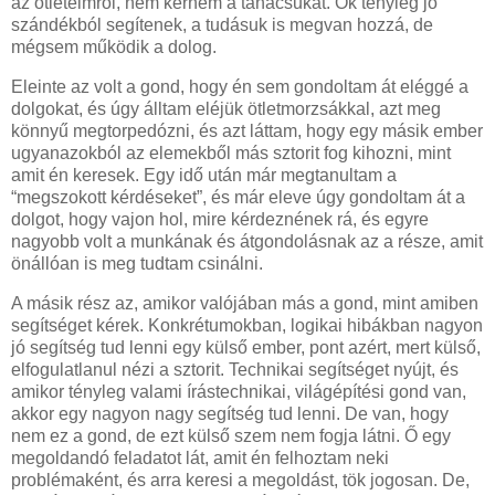
az ötleteimről, nem kérném a tanácsukat. Ők tényleg jó
szándékból segítenek, a tudásuk is megvan hozzá, de
mégsem működik a dolog.
Eleinte az volt a gond, hogy én sem gondoltam át eléggé a
dolgokat, és úgy álltam eléjük ötletmorzsákkal, azt meg
könnyű megtorpedózni, és azt láttam, hogy egy másik ember
ugyanazokból az elemekből más sztorit fog kihozni, mint
amit én keresek. Egy idő után már megtanultam a
“megszokott kérdéseket”, és már eleve úgy gondoltam át a
dolgot, hogy vajon hol, mire kérdeznének rá, és egyre
nagyobb volt a munkának és átgondolásnak az a része, amit
önállóan is meg tudtam csinálni.
A másik rész az, amikor valójában más a gond, mint amiben
segítséget kérek. Konkrétumokban, logikai hibákban nagyon
jó segítség tud lenni egy külső ember, pont azért, mert külső,
elfogulatlanul nézi a sztorit. Technikai segítséget nyújt, és
amikor tényleg valami írástechnikai, világépítési gond van,
akkor egy nagyon nagy segítség tud lenni. De van, hogy
nem ez a gond, de ezt külső szem nem fogja látni. Ő egy
megoldandó feladatot lát, amit én felhoztam neki
problémaként, és arra keresi a megoldást, tök jogosan. De,