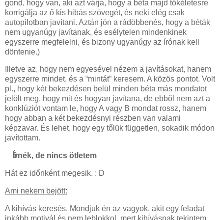
gond, hogy van, aki azt várja, hogy a béta majd tökéletesre
korrigálja az ő kis hibás szövegét, és neki elég csak
autopilotban javítani. Aztán jön a rádöbbenés, hogy a béták
nem ugyanúgy javítanak, és esélytelen mindenkinek
egyszerre megfelelni, és bizony ugyanúgy az írónak kell
döntenie.)
Illetve az, hogy nem egyesével nézem a javításokat, hanem
egyszerre mindet, és a “mintát” keresem. A közös pontot. Volt
pl., hogy két bekezdésen belül minden béta más mondatot
jelölt meg, hogy mit és hogyan javítana, de ebből nem azt a
konklúziót vontam le, hogy A vagy B mondat rossz, hanem
hogy abban a két bekezdésnyi részben van valami
képzavar. És lehet, hogy egy tőlük független, sokadik módon
javítottam.
Írnék, de nincs ötletem
Hát ez időnként megesik. : D
Ami nekem bejött:
A kihívás keresés. Mondjuk én az vagyok, akit egy feladat
inkább motivál és nem leblokkol, mert kihívásnak tekintem,