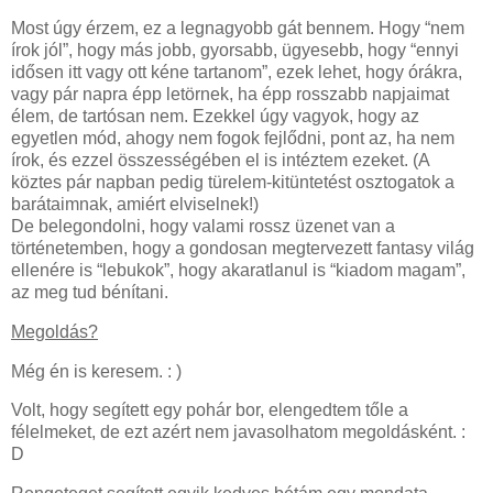
Most úgy érzem, ez a legnagyobb gát bennem. Hogy “nem
írok jól”, hogy más jobb, gyorsabb, ügyesebb, hogy “ennyi
idősen itt vagy ott kéne tartanom”, ezek lehet, hogy órákra,
vagy pár napra épp letörnek, ha épp rosszabb napjaimat
élem, de tartósan nem. Ezekkel úgy vagyok, hogy az
egyetlen mód, ahogy nem fogok fejlődni, pont az, ha nem
írok, és ezzel összességében el is intéztem ezeket. (A
köztes pár napban pedig türelem-kitüntetést osztogatok a
barátaimnak, amiért elviselnek!)
De belegondolni, hogy valami rossz üzenet van a
történetemben, hogy a gondosan megtervezett fantasy világ
ellenére is “lebukok”, hogy akaratlanul is “kiadom magam”,
az meg tud bénítani.
Megoldás?
Még én is keresem. : )
Volt, hogy segített egy pohár bor, elengedtem tőle a
félelmeket, de ezt azért nem javasolhatom megoldásként. :
D