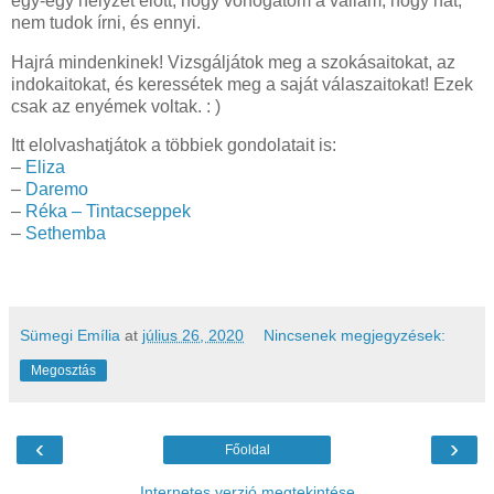
egy-egy helyzet előtt, hogy vonogatom a vállam, hogy hát,
nem tudok írni, és ennyi.
Hajrá mindenkinek! Vizsgáljátok meg a szokásaitokat, az
indokaitokat, és keressétek meg a saját válaszaitokat! Ezek
csak az enyémek voltak. : )
Itt elolvashatjátok a többiek gondolatait is:
–
Eliza
–
Daremo
–
Réka – Tintacseppek
–
Sethemba
Sümegi Emília
at
július 26, 2020
Nincsenek megjegyzések:
Megosztás
‹
›
Főoldal
Internetes verzió megtekintése