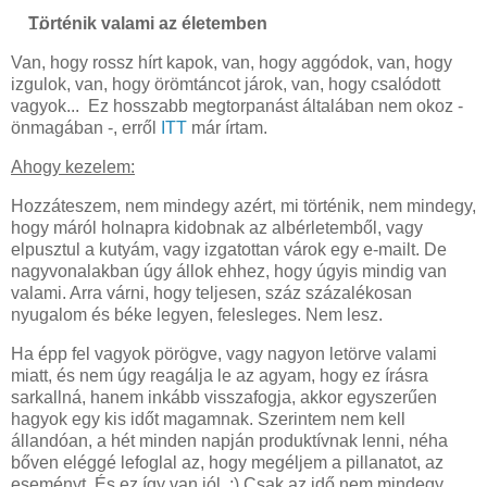
Történik valami az életemben
Van, hogy rossz hírt kapok, van, hogy aggódok, van, hogy
izgulok, van, hogy örömtáncot járok, van, hogy csalódott
vagyok... Ez hosszabb megtorpanást általában nem okoz -
önmagában -, erről
ITT
már írtam.
Ahogy kezelem:
Hozzáteszem, nem mindegy azért, mi történik, nem mindegy,
hogy máról holnapra kidobnak az albérletemből, vagy
elpusztul a kutyám, vagy izgatottan várok egy e-mailt. De
nagyvonalakban úgy állok ehhez, hogy úgyis mindig van
valami. Arra várni, hogy teljesen, száz százalékosan
nyugalom és béke legyen, felesleges. Nem lesz.
Ha épp fel vagyok pörögve, vagy nagyon letörve valami
miatt, és nem úgy reagálja le az agyam, hogy ez írásra
sarkallná, hanem inkább visszafogja, akkor egyszerűen
hagyok egy kis időt magamnak. Szerintem nem kell
állandóan, a hét minden napján produktívnak lenni, néha
bőven eléggé lefoglal az, hogy megéljem a pillanatot, az
eseményt. És ez így van jól. :) Csak az idő nem mindegy,