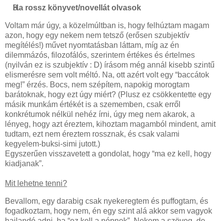
Ha rossz könyvet/novellát olvasok
Voltam már úgy, a közelmúltban is, hogy felhúztam magam
azon, hogy egy nekem nem tetsző (erősen szubjektív
megítélés!) művet nyomtatásban láttam, míg az én
dilemmázós, filozofálós, szerintem értékes és értelmes
(nyilván ez is szubjektív : D) írásom még annál kisebb szintű
elismerésre sem volt méltó. Na, ott azért volt egy “baccátok
meg!” érzés. Bocs, nem szépítem, napokig morogtam
barátoknak, hogy ezt úgy miért? (Plusz ez csökkentette egy
másik munkám értékét is a szememben, csak erről
konkrétumok nélkül nehéz írni, úgy meg nem akarok, a
lényeg, hogy azt éreztem, kihoztam magamból mindent, amit
tudtam, ezt nem éreztem rossznak, és csak valami
kegyelem-buksi-simi jutott.)
Egyszerűen visszavetett a gondolat, hogy “ma ez kell, hogy
kiadjanak”.
Mit lehetne tenni?
Bevallom, egy darabig csak nyekeregtem és puffogtam, és
fogadkoztam, hogy nem, én egy szint alá akkor sem vagyok
hajlandó adni, ha “ez kell a népnek”. Nekem a szöveg, de