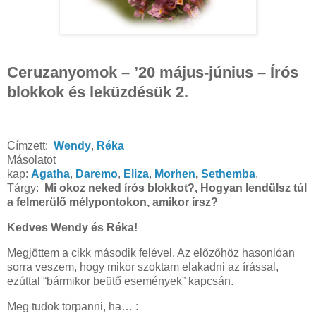
Ceruzanyomok – ’20 május-június – Írós
blokkok és leküzdésük 2.
Címzett:
Wendy
,
Réka
Másolatot
kap:
Agatha
,
Daremo
,
Eliza
,
Morhen
,
Sethemba
.
Tárgy:
Mi okoz neked írós blokkot?, Hogyan lendülsz túl
a felmerülő mélypontokon, amikor írsz?
Kedves Wendy és Réka!
Megjöttem a cikk második felével. Az előzőhöz hasonlóan
sorra veszem, hogy mikor szoktam elakadni az írással,
ezúttal “bármikor beütő események” kapcsán.
Meg tudok torpanni, ha… :