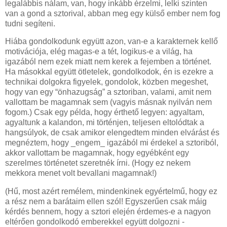
legalábbis nálam, van, hogy inkább érzelmi, lelki szinten
van a gond a sztorival, abban meg egy külső ember nem fog
tudni segíteni.
Hiába gondolkodunk együtt azon, van-e a karakternek kellő
motivációja, elég magas-e a tét, logikus-e a világ, ha
igazából nem ezek miatt nem kerek a fejemben a történet.
Ha másokkal együtt ötletelek, gondolkodok, én is ezekre a
technikai dolgokra figyelek, gondolok, közben megeshet,
hogy van egy “önhazugság” a sztoriban, valami, amit nem
vallottam be magamnak sem (vagyis másnak nyilván nem
fogom.) Csak egy példa, hogy érthető legyen: agyaltam,
agyaltunk a kalandon, mi történjen, teljesen eltolódtak a
hangsúlyok, de csak amikor elengedtem minden elvárást és
megnéztem, hogy _engem_ igazából mi érdekel a sztoriból,
akkor vallottam be magamnak, hogy egyébként egy
szerelmes történetet szeretnék írni. (Hogy ez nekem
mekkora menet volt bevallani magamnak!)
(Hű, most azért remélem, mindenkinek egyértelmű, hogy ez
a rész nem a barátaim ellen szól! Egyszerűen csak máig
kérdés bennem, hogy a sztori elején érdemes-e a nagyon
eltérően gondolkodó emberekkel együtt dolgozni -