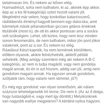
tartalmasan írni. És nekem az bőven elég.
Harmadrészt, soha nem tudhatom, ki az, akinek épp akkor,
épp az a kis M kategóriájú sztori hozott valami jót.
Megtörtént már velem, hogy konkrétan katarzisszerű,
rádöbbenős élményt hagyott bennem egy dalocska, amit
bármelyik másik pillanatomban giccses gitáros éneknek
titulálnék (most is), de ott és akkor pontosan arra a sorára
volt szükségem. Lehet, sőt biztos, hogy nem lesz minden
sorom fenomenális, de nem tudhatom, mikor jön pont jókor
valakinek, pont az a sor. És nekem ez elég.
Ráadásul frászt kapnék, ha nem lennének körülöttem,
előttem olyanok, akikre felnézhetnék, akikről példát
vehetnék. (Meg amúgy szerintem még aki nekem A-B-C
kategóriás, az nem is tudja magáról, vagy nem gondolja
magát annak, és én is azt hiszem, addig van jól, amíg nem
gondolom magam annak. Ha egyszer annak gondolom,
szóljatok rám, hogy valami nem stimmel, jó?)
És még egy gondolat: van olyan ismerősöm, aki nálam
százszor tehetségesebb író lenne. De nem ír. (Az az ő dolga,
hogy lustaságból-e, vagy mert így döntött.) Melyikünknek
van nagyobb esélye megjelenni? A kérdést nyitva hagyom.