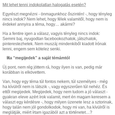
Mit lehet tenni indokolatlan halogatás esetén?
Egyrészt megnézni - önmagunkhoz őszintén! -, hogy tényleg
nincs indok? Nem lehet, hogy félek valamitől, hogy nem is
érdekel annyira a téma, hogy… akármi?
Ha a fentire igen a válasz, vagyis tényleg nincs indok:
Semmi baj, nyugodtan facebookozhatok, játszhatok,
pinterestezhetek. Nem muszáj mindenkiből kiadott írónak
lenni, engem sem kötelez senki.
Ha “megijedek” a saját témámtól
Új pont, nem rég jöttem rá, hogy ilyen is van, pedig már
korábban is elkövettem.
Van, hogy egy téma túl fontos nekem, túl személyes - még
ha kívülről nem is látszik -, vagy egyszerűen túl nehéz. És
ettől megijedek. Megijedek, hogy nem tudom a jó választ -
gyakran eleve azért írok valamit, mert én magam keresem a
választ egy kérdésre -, hogy milyen üzenete lesz a sztorinak,
hogy talán nem jól gondolkodok, hogy mi van, ha kívülről is
meglátják, miért írtam igazából azt a történetet…?