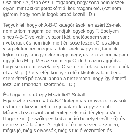
Őszintén? A józan ész. Elfogadom, hogy soha nem leszek
olyan, mint akiket példaként állítok magam elé. (Azt nem
ígérem, hogy nem is fogok próbálkozni! : D )
Tegyük fel, hogy ők A-B-C kategóriások, én azért Zs-nek
nem tartom magam, de mondjuk legyek egy T. Esélyem
sincs A-B-C-vé válni, viszont két lehetőségem van:
nyekergek és nem írok, mert én sose leszek C, és akkor
világ életemben megmaradok T-nek, vagy írok, tanulok,
fejlődök úgy, ahogy nekem épp megy, és felküzdöm magam
egy jó kis M-ig. Messze nem egy C, de ha azon aggódva,
hogy soha nem leszek még C se, nem írok, soha nem jutnék
el az M-ig. (Bocs, elég könnyen előrukkolok valami béna
szemléltető példával, abban a hiszemben, hogy így érthető
lesz, amit mondani szeretnék. : D )
És hogy mit érek egy M szinttel? Sokat!
Egyrészt én sem csak A-B-C kategóriás könyveket olvasok
és tudok élvezni, néha tök jó valami kis egyszerűbb.
Másrészt ez a szint, amit emlegetek, már tényleg a Victor
Hugoi szint (tetszőleges kedvenc író behelyettesíthető), és
nem ez az általános. A legtöbb író nincs ezen a szinten,
mégis jó, mégis olvassák, mégis tud élvezhetően és