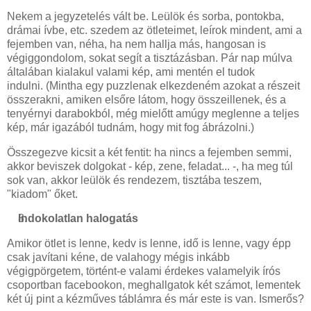
Nekem a jegyzetelés vált be. Leülök és sorba, pontokba,
drámai ívbe, etc. szedem az ötleteimet, leírok mindent, ami a
fejemben van, néha, ha nem hallja más, hangosan is
végiggondolom, sokat segít a tisztázásban. Pár nap múlva
általában kialakul valami kép, ami mentén el tudok
indulni. (Mintha egy puzzlenak elkezdeném azokat a részeit
összerakni, amiken elsőre látom, hogy összeillenek, és a
tenyérnyi darabokból, még mielőtt amúgy meglenne a teljes
kép, már igazából tudnám, hogy mit fog ábrázolni.)
Összegezve kicsit a két fentit: ha nincs a fejemben semmi,
akkor beviszek dolgokat - kép, zene, feladat... -, ha meg túl
sok van, akkor leülök és rendezem, tisztába teszem,
"kiadom" őket.
Indokolatlan halogatás
Amikor ötlet is lenne, kedv is lenne, idő is lenne, vagy épp
csak javítani kéne, de valahogy mégis inkább
végigpörgetem, történt-e valami érdekes valamelyik írós
csoportban facebookon, meghallgatok két számot, lementek
két új pint a kézműves táblámra és már este is van. Ismerős?