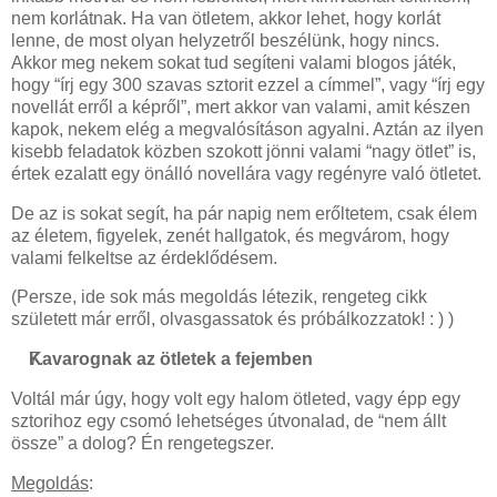
nem korlátnak. Ha van ötletem, akkor lehet, hogy korlát
lenne, de most olyan helyzetről beszélünk, hogy nincs.
Akkor meg nekem sokat tud segíteni valami blogos játék,
hogy “írj egy 300 szavas sztorit ezzel a címmel”, vagy “írj egy
novellát erről a képről”, mert akkor van valami, amit készen
kapok, nekem elég a megvalósításon agyalni. Aztán az ilyen
kisebb feladatok közben szokott jönni valami “nagy ötlet” is,
értek ezalatt egy önálló novellára vagy regényre való ötletet.
De az is sokat segít, ha pár napig nem erőltetem, csak élem
az életem, figyelek, zenét hallgatok, és megvárom, hogy
valami felkeltse az érdeklődésem.
(Persze, ide sok más megoldás létezik, rengeteg cikk
született már erről, olvasgassatok és próbálkozzatok! : ) )
Kavarognak az ötletek a fejemben
Voltál már úgy, hogy volt egy halom ötleted, vagy épp egy
sztorihoz egy csomó lehetséges útvonalad, de “nem állt
össze” a dolog? Én rengetegszer.
Megoldás
: