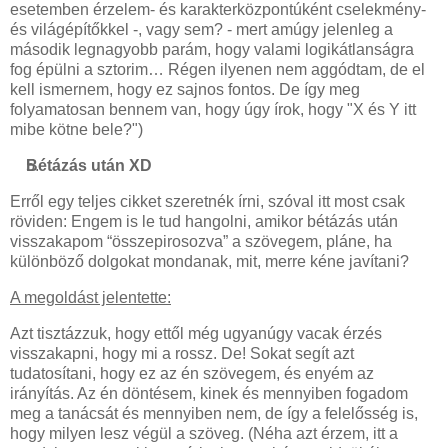
esetemben érzelem- és karakterközpontúként cselekmény-
és világépítőkkel -, vagy sem? - mert amúgy jelenleg a
második legnagyobb parám, hogy valami logikátlanságra
fog épülni a sztorim… Régen ilyenen nem aggódtam, de el
kell ismernem, hogy ez sajnos fontos. De így meg
folyamatosan bennem van, hogy úgy írok, hogy "X és Y itt
mibe kötne bele?")
Bétázás után XD
Erről egy teljes cikket szeretnék írni, szóval itt most csak
röviden: Engem is le tud hangolni, amikor bétázás után
visszakapom “összepirosozva” a szövegem, pláne, ha
különböző dolgokat mondanak, mit, merre kéne javítani?
A megoldást jelentette:
Azt tisztázzuk, hogy ettől még ugyanúgy vacak érzés
visszakapni, hogy mi a rossz. De! Sokat segít azt
tudatosítani, hogy ez az én szövegem, és enyém az
irányítás. Az én döntésem, kinek és mennyiben fogadom
meg a tanácsát és mennyiben nem, de így a felelősség is,
hogy milyen lesz végül a szöveg. (Néha azt érzem, itt a