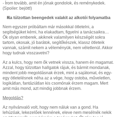
- Írom tovább, amit én jónak gondolok, és reménykedek.
(Spoiler: bejött!)
Ha túlzottan beengedek valakit az alkotói folyamatba
Nem egyszer próbáltam már másokkal ötletelni, a
segítségüket kérni, ha elakadtam, figyelni a tanácsaikra…
Ők olyan emberek, akiknek valamilyen készségét sokra
tartom, okosak, jó barátok, segítőkészek, klassz ötleteik
vannak, számít nekem a véleményük, nem véletlenül. Akkor
hogy tudnak visszavetni?
Az a kulcs, hogy nem ők vetnek vissza, hanem én magamat.
Azzal, hogy túlzottan hallgatok rájuk, és bármit mondanak,
mindent jobb megoldásnak érzek, mint a sajátomat, és egy-
egy ötletelésnek néha az a vége, hogy ostoba, műveletlen,
logikátlan, fantáziátlan kis csomónak érzem magam. Mert
amit más mond, azt mindig jobbnak érzem.
Megoldás?
Az nyilvánvaló volt, hogy nem náluk van a gond. Ha
lehúzóak, lekezelőek lennének, eleve nem mesélnék nekik