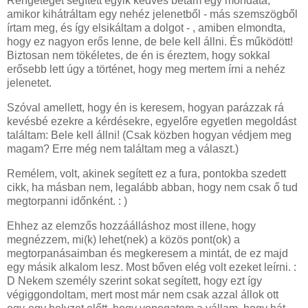
Rengeteget segített egyik kedves bétám egy mondata,
amikor kihátráltam egy nehéz jelenetből - más szemszögből
írtam meg, és így elsikáltam a dolgot - , amiben elmondta,
hogy ez nagyon erős lenne, de bele kell állni. És működött!
Biztosan nem tökéletes, de én is éreztem, hogy sokkal
erősebb lett úgy a történet, hogy meg mertem írni a nehéz
jelenetet.
Szóval amellett, hogy én is keresem, hogyan parázzak rá
kevésbé ezekre a kérdésekre, egyelőre egyetlen megoldást
találtam: Bele kell állni! (Csak közben hogyan védjem meg
magam? Erre még nem találtam meg a választ.)
Remélem, volt, akinek segített ez a fura, pontokba szedett
cikk, ha másban nem, legalább abban, hogy nem csak ő tud
megtorpanni időnként. : )
Ehhez az elemzős hozzáálláshoz most illene, hogy
megnézzem, mi(k) lehet(nek) a közös pont(ok) a
megtorpanásaimban és megkeresem a mintát, de ez majd
egy másik alkalom lesz. Most bőven elég volt ezeket leírni. :
D Nekem személy szerint sokat segített, hogy ezt így
végiggondoltam, mert most már nem csak azzal állok ott