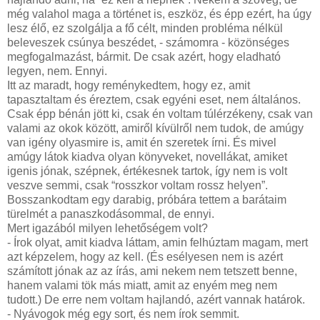
még valahol maga a történet is, eszköz, és épp ezért, ha úgy
lesz élő, ez szolgálja a fő célt, minden probléma nélkül
beleveszek csúnya beszédet, - számomra - közönséges
megfogalmazást, bármit. De csak azért, hogy eladható
legyen, nem. Ennyi.
Itt az maradt, hogy reménykedtem, hogy ez, amit
tapasztaltam és éreztem, csak egyéni eset, nem általános.
Csak épp bénán jött ki, csak én voltam túlérzékeny, csak van
valami az okok között, amiről kívülről nem tudok, de amúgy
van igény olyasmire is, amit én szeretek írni. És mivel
amúgy látok kiadva olyan könyveket, novellákat, amiket
igenis jónak, szépnek, értékesnek tartok, így nem is volt
veszve semmi, csak “rosszkor voltam rossz helyen”.
Bosszankodtam egy darabig, próbára tettem a barátaim
türelmét a panaszkodásommal, de ennyi.
Mert igazából milyen lehetőségem volt?
- Írok olyat, amit kiadva láttam, amin felhúztam magam, mert
azt képzelem, hogy az kell. (És esélyesen nem is azért
számított jónak az az írás, ami nekem nem tetszett benne,
hanem valami tök más miatt, amit az enyém meg nem
tudott.) De erre nem voltam hajlandó, azért vannak határok.
- Nyávogok még egy sort, és nem írok semmit.