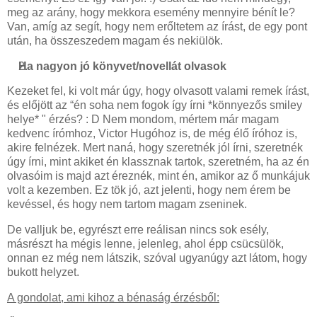
meg az arány, hogy mekkora esemény mennyire bénít le?
Van, amíg az segít, hogy nem erőltetem az írást, de egy pont
után, ha összeszedem magam és nekiülök.
Ha nagyon jó könyvet/novellát olvasok
Kezeket fel, ki volt már úgy, hogy olvasott valami remek írást,
és előjött az “én soha nem fogok így írni *könnyezős smiley
helye* " érzés? : D Nem mondom, mértem már magam
kedvenc írómhoz, Victor Hugóhoz is, de még élő íróhoz is,
akire felnézek. Mert naná, hogy szeretnék jól írni, szeretnék
úgy írni, mint akiket én klassznak tartok, szeretném, ha az én
olvasóim is majd azt éreznék, mint én, amikor az ő munkájuk
volt a kezemben. Ez tök jó, azt jelenti, hogy nem érem be
kevéssel, és hogy nem tartom magam zseninek.
De valljuk be, egyrészt erre reálisan nincs sok esély,
másrészt ha mégis lenne, jelenleg, ahol épp csücsülök,
onnan ez még nem látszik, szóval ugyanúgy azt látom, hogy
bukott helyzet.
A gondolat, ami kihoz a bénaság érzésből: