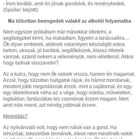
- Írom tovább, amit én jónak gondolok, és reménykedek.
(Spoiler: bejött!)
Ha túlzottan beengedek valakit az alkotói folyamatba
Nem egyszer próbáltam már másokkal ötletelni, a
segítségüket kérni, ha elakadtam, figyelni a tanácsaikra…
Ők olyan emberek, akiknek valamilyen készségét sokra
tartom, okosak, jó barátok, segítőkészek, klassz ötleteik
vannak, számít nekem a véleményük, nem véletlenül. Akkor
hogy tudnak visszavetni?
Az a kulcs, hogy nem ők vetnek vissza, hanem én magamat.
Azzal, hogy túlzottan hallgatok rájuk, és bármit mondanak,
mindent jobb megoldásnak érzek, mint a sajátomat, és egy-
egy ötletelésnek néha az a vége, hogy ostoba, műveletlen,
logikátlan, fantáziátlan kis csomónak érzem magam. Mert
amit más mond, azt mindig jobbnak érzem.
Megoldás?
Az nyilvánvaló volt, hogy nem náluk van a gond. Ha
lehúzóak, lekezelőek lennének, eleve nem mesélnék nekik