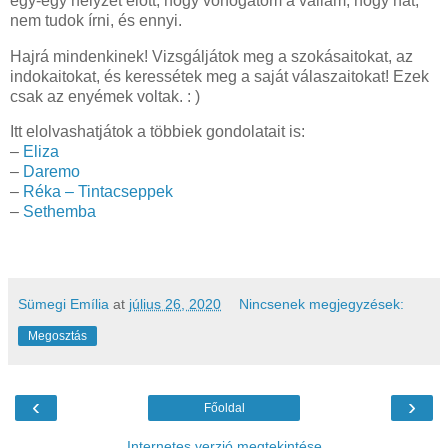
egy-egy helyzet előtt, hogy vonogatom a vállam, hogy hát,
nem tudok írni, és ennyi.
Hajrá mindenkinek! Vizsgáljátok meg a szokásaitokat, az
indokaitokat, és keressétek meg a saját válaszaitokat! Ezek
csak az enyémek voltak. : )
Itt elolvashatjátok a többiek gondolatait is:
–
Eliza
–
Daremo
–
Réka – Tintacseppek
–
Sethemba
Sümegi Emília
at
július 26, 2020
Nincsenek megjegyzések:
Megosztás
‹
›
Főoldal
Internetes verzió megtekintése