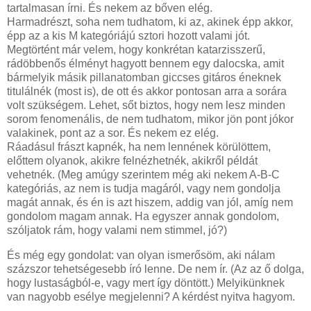
tartalmasan írni. És nekem az bőven elég.
Harmadrészt, soha nem tudhatom, ki az, akinek épp akkor,
épp az a kis M kategóriájú sztori hozott valami jót.
Megtörtént már velem, hogy konkrétan katarzisszerű,
rádöbbenős élményt hagyott bennem egy dalocska, amit
bármelyik másik pillanatomban giccses gitáros éneknek
titulálnék (most is), de ott és akkor pontosan arra a sorára
volt szükségem. Lehet, sőt biztos, hogy nem lesz minden
sorom fenomenális, de nem tudhatom, mikor jön pont jókor
valakinek, pont az a sor. És nekem ez elég.
Ráadásul frászt kapnék, ha nem lennének körülöttem,
előttem olyanok, akikre felnézhetnék, akikről példát
vehetnék. (Meg amúgy szerintem még aki nekem A-B-C
kategóriás, az nem is tudja magáról, vagy nem gondolja
magát annak, és én is azt hiszem, addig van jól, amíg nem
gondolom magam annak. Ha egyszer annak gondolom,
szóljatok rám, hogy valami nem stimmel, jó?)
És még egy gondolat: van olyan ismerősöm, aki nálam
százszor tehetségesebb író lenne. De nem ír. (Az az ő dolga,
hogy lustaságból-e, vagy mert így döntött.) Melyikünknek
van nagyobb esélye megjelenni? A kérdést nyitva hagyom.