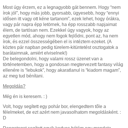
Most úgy érzem, ez a legnagyobb gát bennem. Hogy “nem
írok jól”, hogy más jobb, gyorsabb, ügyesebb, hogy “ennyi
idősen itt vagy ott kéne tartanom”, ezek lehet, hogy órákra,
vagy pár napra épp letörnek, ha épp rosszabb napjaimat
élem, de tartósan nem. Ezekkel úgy vagyok, hogy az
egyetlen mód, ahogy nem fogok fejlődni, pont az, ha nem
írok, és ezzel összességében el is intéztem ezeket. (A
köztes pár napban pedig türelem-kitüntetést osztogatok a
barátaimnak, amiért elviselnek!)
De belegondolni, hogy valami rossz üzenet van a
történetemben, hogy a gondosan megtervezett fantasy világ
ellenére is “lebukok”, hogy akaratlanul is “kiadom magam”,
az meg tud bénítani.
Megoldás?
Még én is keresem. : )
Volt, hogy segített egy pohár bor, elengedtem tőle a
félelmeket, de ezt azért nem javasolhatom megoldásként. :
D