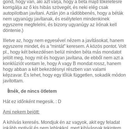
gond, hogy van, aki azt várja, hogy a béta majd tökéletesre
korrigálja az ő kis hibás szövegét, és neki elég csak
autopilotban javítani. Aztán jön a rádöbbenés, hogy a béták
nem ugyanúgy javítanak, és esélytelen mindenkinek
egyszerre megfelelni, és bizony ugyanúgy az írónak kell
döntenie.)
Illetve az, hogy nem egyesével nézem a javításokat, hanem
egyszerre mindet, és a “mintát” keresem. A közös pontot. Volt
pl., hogy két bekezdésen belül minden béta más mondatot
jelölt meg, hogy mit és hogyan javítana, de ebből nem azt a
konklúziót vontam le, hogy A vagy B mondat rossz, hanem
hogy abban a két bekezdésnyi részben van valami
képzavar. És lehet, hogy egy tőlük független, sokadik módon
javítottam.
Írnék, de nincs ötletem
Hát ez időnként megesik. : D
Ami nekem bejött:
A kihívás keresés. Mondjuk én az vagyok, akit egy feladat
inkább motivál és nem leblokkol, mert kihívásnak tekintem,