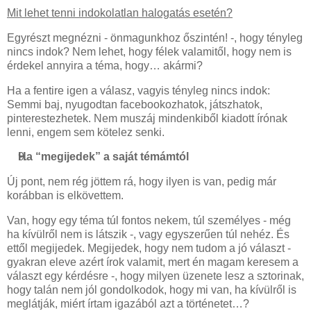
Mit lehet tenni indokolatlan halogatás esetén?
Egyrészt megnézni - önmagunkhoz őszintén! -, hogy tényleg
nincs indok? Nem lehet, hogy félek valamitől, hogy nem is
érdekel annyira a téma, hogy… akármi?
Ha a fentire igen a válasz, vagyis tényleg nincs indok:
Semmi baj, nyugodtan facebookozhatok, játszhatok,
pinterestezhetek. Nem muszáj mindenkiből kiadott írónak
lenni, engem sem kötelez senki.
Ha “megijedek” a saját témámtól
Új pont, nem rég jöttem rá, hogy ilyen is van, pedig már
korábban is elkövettem.
Van, hogy egy téma túl fontos nekem, túl személyes - még
ha kívülről nem is látszik -, vagy egyszerűen túl nehéz. És
ettől megijedek. Megijedek, hogy nem tudom a jó választ -
gyakran eleve azért írok valamit, mert én magam keresem a
választ egy kérdésre -, hogy milyen üzenete lesz a sztorinak,
hogy talán nem jól gondolkodok, hogy mi van, ha kívülről is
meglátják, miért írtam igazából azt a történetet…?