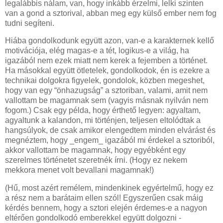
legalábbis nálam, van, hogy inkább érzelmi, lelki szinten
van a gond a sztorival, abban meg egy külső ember nem fog
tudni segíteni.
Hiába gondolkodunk együtt azon, van-e a karakternek kellő
motivációja, elég magas-e a tét, logikus-e a világ, ha
igazából nem ezek miatt nem kerek a fejemben a történet.
Ha másokkal együtt ötletelek, gondolkodok, én is ezekre a
technikai dolgokra figyelek, gondolok, közben megeshet,
hogy van egy “önhazugság” a sztoriban, valami, amit nem
vallottam be magamnak sem (vagyis másnak nyilván nem
fogom.) Csak egy példa, hogy érthető legyen: agyaltam,
agyaltunk a kalandon, mi történjen, teljesen eltolódtak a
hangsúlyok, de csak amikor elengedtem minden elvárást és
megnéztem, hogy _engem_ igazából mi érdekel a sztoriból,
akkor vallottam be magamnak, hogy egyébként egy
szerelmes történetet szeretnék írni. (Hogy ez nekem
mekkora menet volt bevallani magamnak!)
(Hű, most azért remélem, mindenkinek egyértelmű, hogy ez
a rész nem a barátaim ellen szól! Egyszerűen csak máig
kérdés bennem, hogy a sztori elején érdemes-e a nagyon
eltérően gondolkodó emberekkel együtt dolgozni -