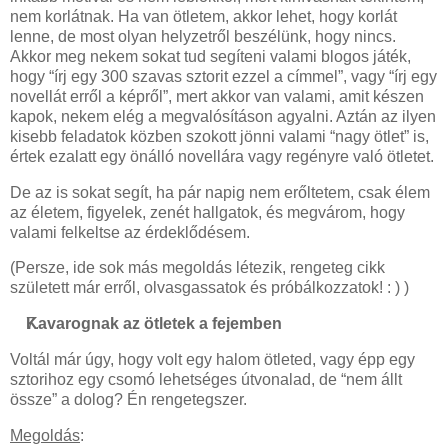
nem korlátnak. Ha van ötletem, akkor lehet, hogy korlát
lenne, de most olyan helyzetről beszélünk, hogy nincs.
Akkor meg nekem sokat tud segíteni valami blogos játék,
hogy “írj egy 300 szavas sztorit ezzel a címmel”, vagy “írj egy
novellát erről a képről”, mert akkor van valami, amit készen
kapok, nekem elég a megvalósításon agyalni. Aztán az ilyen
kisebb feladatok közben szokott jönni valami “nagy ötlet” is,
értek ezalatt egy önálló novellára vagy regényre való ötletet.
De az is sokat segít, ha pár napig nem erőltetem, csak élem
az életem, figyelek, zenét hallgatok, és megvárom, hogy
valami felkeltse az érdeklődésem.
(Persze, ide sok más megoldás létezik, rengeteg cikk
született már erről, olvasgassatok és próbálkozzatok! : ) )
Kavarognak az ötletek a fejemben
Voltál már úgy, hogy volt egy halom ötleted, vagy épp egy
sztorihoz egy csomó lehetséges útvonalad, de “nem állt
össze” a dolog? Én rengetegszer.
Megoldás
: