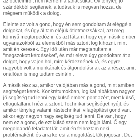
az ötleteimről, nem kérném a tanácsukat. Ők tényleg jó
szándékból segítenek, a tudásuk is megvan hozzá, de
mégsem működik a dolog.
Eleinte az volt a gond, hogy én sem gondoltam át eléggé a
dolgokat, és úgy álltam eléjük ötletmorzsákkal, azt meg
könnyű megtorpedózni, és azt láttam, hogy egy másik ember
ugyanazokból az elemekből más sztorit fog kihozni, mint
amit én keresek. Egy idő után már megtanultam a
“megszokott kérdéseket”, és már eleve úgy gondoltam át a
dolgot, hogy vajon hol, mire kérdeznének rá, és egyre
nagyobb volt a munkának és átgondolásnak az a része, amit
önállóan is meg tudtam csinálni.
A másik rész az, amikor valójában más a gond, mint amiben
segítséget kérek. Konkrétumokban, logikai hibákban nagyon
jó segítség tud lenni egy külső ember, pont azért, mert külső,
elfogulatlanul nézi a sztorit. Technikai segítséget nyújt, és
amikor tényleg valami írástechnikai, világépítési gond van,
akkor egy nagyon nagy segítség tud lenni. De van, hogy
nem ez a gond, de ezt külső szem nem fogja látni. Ő egy
megoldandó feladatot lát, amit én felhoztam neki
problémaként, és arra keresi a megoldást, tök jogosan. De,