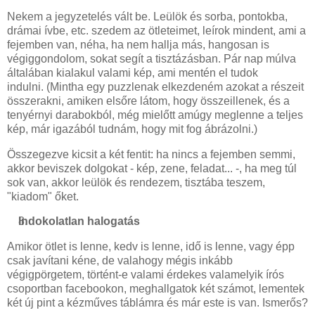
Nekem a jegyzetelés vált be. Leülök és sorba, pontokba,
drámai ívbe, etc. szedem az ötleteimet, leírok mindent, ami a
fejemben van, néha, ha nem hallja más, hangosan is
végiggondolom, sokat segít a tisztázásban. Pár nap múlva
általában kialakul valami kép, ami mentén el tudok
indulni. (Mintha egy puzzlenak elkezdeném azokat a részeit
összerakni, amiken elsőre látom, hogy összeillenek, és a
tenyérnyi darabokból, még mielőtt amúgy meglenne a teljes
kép, már igazából tudnám, hogy mit fog ábrázolni.)
Összegezve kicsit a két fentit: ha nincs a fejemben semmi,
akkor beviszek dolgokat - kép, zene, feladat... -, ha meg túl
sok van, akkor leülök és rendezem, tisztába teszem,
"kiadom" őket.
Indokolatlan halogatás
Amikor ötlet is lenne, kedv is lenne, idő is lenne, vagy épp
csak javítani kéne, de valahogy mégis inkább
végigpörgetem, történt-e valami érdekes valamelyik írós
csoportban facebookon, meghallgatok két számot, lementek
két új pint a kézműves táblámra és már este is van. Ismerős?