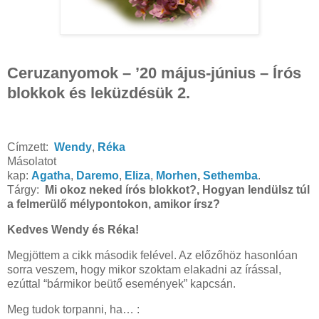
Ceruzanyomok – ’20 május-június – Írós
blokkok és leküzdésük 2.
Címzett:
Wendy
,
Réka
Másolatot
kap:
Agatha
,
Daremo
,
Eliza
,
Morhen
,
Sethemba
.
Tárgy:
Mi okoz neked írós blokkot?, Hogyan lendülsz túl
a felmerülő mélypontokon, amikor írsz?
Kedves Wendy és Réka!
Megjöttem a cikk második felével. Az előzőhöz hasonlóan
sorra veszem, hogy mikor szoktam elakadni az írással,
ezúttal “bármikor beütő események” kapcsán.
Meg tudok torpanni, ha… :