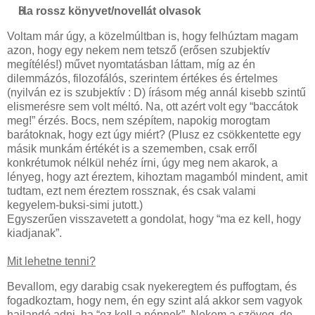
Ha rossz könyvet/novellát olvasok
Voltam már úgy, a közelmúltban is, hogy felhúztam magam
azon, hogy egy nekem nem tetsző (erősen szubjektív
megítélés!) művet nyomtatásban láttam, míg az én
dilemmázós, filozofálós, szerintem értékes és értelmes
(nyilván ez is szubjektív : D) írásom még annál kisebb szintű
elismerésre sem volt méltó. Na, ott azért volt egy “baccátok
meg!” érzés. Bocs, nem szépítem, napokig morogtam
barátoknak, hogy ezt úgy miért? (Plusz ez csökkentette egy
másik munkám értékét is a szememben, csak erről
konkrétumok nélkül nehéz írni, úgy meg nem akarok, a
lényeg, hogy azt éreztem, kihoztam magamból mindent, amit
tudtam, ezt nem éreztem rossznak, és csak valami
kegyelem-buksi-simi jutott.)
Egyszerűen visszavetett a gondolat, hogy “ma ez kell, hogy
kiadjanak”.
Mit lehetne tenni?
Bevallom, egy darabig csak nyekeregtem és puffogtam, és
fogadkoztam, hogy nem, én egy szint alá akkor sem vagyok
hajlandó adni, ha “ez kell a népnek”. Nekem a szöveg, de