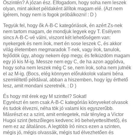
Őszintén? A józan ész. Elfogadom, hogy soha nem leszek
olyan, mint akiket példaként állítok magam elé. (Azt nem
ígérem, hogy nem is fogok próbálkozni! : D )
Tegyük fel, hogy ők A-B-C kategóriások, én azért Zs-nek
nem tartom magam, de mondjuk legyek egy T. Esélyem
sincs A-B-C-vé válni, viszont két lehetőségem van:
nyekergek és nem írok, mert én sose leszek C, és akkor
világ életemben megmaradok T-nek, vagy írok, tanulok,
fejlődök úgy, ahogy nekem épp megy, és felküzdöm magam
egy jó kis M-ig. Messze nem egy C, de ha azon aggódva,
hogy soha nem leszek még C se, nem írok, soha nem jutnék
el az M-ig. (Bocs, elég könnyen előrukkolok valami béna
szemléltető példával, abban a hiszemben, hogy így érthető
lesz, amit mondani szeretnék. : D )
És hogy mit érek egy M szinttel? Sokat!
Egyrészt én sem csak A-B-C kategóriás könyveket olvasok
és tudok élvezni, néha tök jó valami kis egyszerűbb.
Másrészt ez a szint, amit emlegetek, már tényleg a Victor
Hugoi szint (tetszőleges kedvenc író behelyettesíthető), és
nem ez az általános. A legtöbb író nincs ezen a szinten,
mégis jó, mégis olvassák, mégis tud élvezhetően és