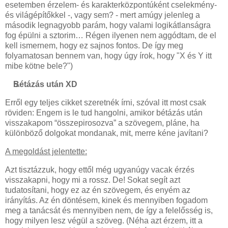
esetemben érzelem- és karakterközpontúként cselekmény-
és világépítőkkel -, vagy sem? - mert amúgy jelenleg a
második legnagyobb parám, hogy valami logikátlanságra
fog épülni a sztorim… Régen ilyenen nem aggódtam, de el
kell ismernem, hogy ez sajnos fontos. De így meg
folyamatosan bennem van, hogy úgy írok, hogy "X és Y itt
mibe kötne bele?")
Bétázás után XD
Erről egy teljes cikket szeretnék írni, szóval itt most csak
röviden: Engem is le tud hangolni, amikor bétázás után
visszakapom “összepirosozva” a szövegem, pláne, ha
különböző dolgokat mondanak, mit, merre kéne javítani?
A megoldást jelentette:
Azt tisztázzuk, hogy ettől még ugyanúgy vacak érzés
visszakapni, hogy mi a rossz. De! Sokat segít azt
tudatosítani, hogy ez az én szövegem, és enyém az
irányítás. Az én döntésem, kinek és mennyiben fogadom
meg a tanácsát és mennyiben nem, de így a felelősség is,
hogy milyen lesz végül a szöveg. (Néha azt érzem, itt a