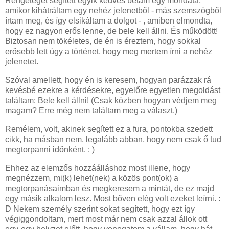
Rengeteget segített egyik kedves bétám egy mondata,
amikor kihátráltam egy nehéz jelenetből - más szemszögből
írtam meg, és így elsikáltam a dolgot - , amiben elmondta,
hogy ez nagyon erős lenne, de bele kell állni. És működött!
Biztosan nem tökéletes, de én is éreztem, hogy sokkal
erősebb lett úgy a történet, hogy meg mertem írni a nehéz
jelenetet.
Szóval amellett, hogy én is keresem, hogyan parázzak rá
kevésbé ezekre a kérdésekre, egyelőre egyetlen megoldást
találtam: Bele kell állni! (Csak közben hogyan védjem meg
magam? Erre még nem találtam meg a választ.)
Remélem, volt, akinek segített ez a fura, pontokba szedett
cikk, ha másban nem, legalább abban, hogy nem csak ő tud
megtorpanni időnként. : )
Ehhez az elemzős hozzáálláshoz most illene, hogy
megnézzem, mi(k) lehet(nek) a közös pont(ok) a
megtorpanásaimban és megkeresem a mintát, de ez majd
egy másik alkalom lesz. Most bőven elég volt ezeket leírni. :
D Nekem személy szerint sokat segített, hogy ezt így
végiggondoltam, mert most már nem csak azzal állok ott