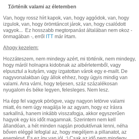
Történik valami az életemben
Van, hogy rossz hírt kapok, van, hogy aggódok, van, hogy
izgulok, van, hogy örömtáncot járok, van, hogy csalódott
vagyok... Ez hosszabb megtorpanást általában nem okoz -
önmagában -, erről
ITT
már írtam.
Ahogy kezelem:
Hozzáteszem, nem mindegy azért, mi történik, nem mindegy,
hogy máról holnapra kidobnak az albérletemből, vagy
elpusztul a kutyám, vagy izgatottan várok egy e-mailt. De
nagyvonalakban úgy állok ehhez, hogy úgyis mindig van
valami. Arra várni, hogy teljesen, száz százalékosan
nyugalom és béke legyen, felesleges. Nem lesz.
Ha épp fel vagyok pörögve, vagy nagyon letörve valami
miatt, és nem úgy reagálja le az agyam, hogy ez írásra
sarkallná, hanem inkább visszafogja, akkor egyszerűen
hagyok egy kis időt magamnak. Szerintem nem kell
állandóan, a hét minden napján produktívnak lenni, néha
bőven eléggé lefoglal az, hogy megéljem a pillanatot, az
eseményt. És ez így van jól. :) Csak az idő nem mindegy,