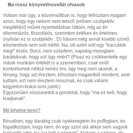
Ha rossz könyvet/novellát olvasok
Voltam már úgy, a közelmúltban is, hogy felhúztam magam
azon, hogy egy nekem nem tetsző (erősen szubjektív
megítélés!) művet nyomtatásban láttam, míg az én
dilemmázós, filozofálós, szerintem értékes és értelmes
(nyilván ez is szubjektív : D) írásom még annál kisebb szintű
elismerésre sem volt méltó. Na, ott azért volt egy “baccátok
meg!” érzés. Bocs, nem szépítem, napokig morogtam
barátoknak, hogy ezt úgy miért? (Plusz ez csökkentette egy
másik munkám értékét is a szememben, csak erről
konkrétumok nélkül nehéz írni, úgy meg nem akarok, a
lényeg, hogy azt éreztem, kihoztam magamból mindent, amit
tudtam, ezt nem éreztem rossznak, és csak valami
kegyelem-buksi-simi jutott.)
Egyszerűen visszavetett a gondolat, hogy “ma ez kell, hogy
kiadjanak”.
Mit lehetne tenni?
Bevallom, egy darabig csak nyekeregtem és puffogtam, és
fogadkoztam, hogy nem, én egy szint alá akkor sem vagyok
hajlandó adni, ha “ez kell a népnek”. Nekem a szöveg, de