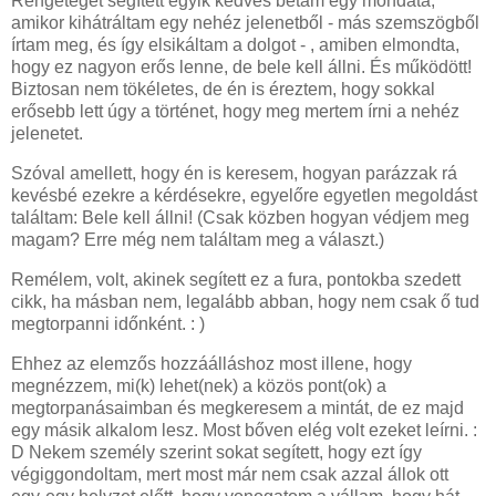
Rengeteget segített egyik kedves bétám egy mondata,
amikor kihátráltam egy nehéz jelenetből - más szemszögből
írtam meg, és így elsikáltam a dolgot - , amiben elmondta,
hogy ez nagyon erős lenne, de bele kell állni. És működött!
Biztosan nem tökéletes, de én is éreztem, hogy sokkal
erősebb lett úgy a történet, hogy meg mertem írni a nehéz
jelenetet.
Szóval amellett, hogy én is keresem, hogyan parázzak rá
kevésbé ezekre a kérdésekre, egyelőre egyetlen megoldást
találtam: Bele kell állni! (Csak közben hogyan védjem meg
magam? Erre még nem találtam meg a választ.)
Remélem, volt, akinek segített ez a fura, pontokba szedett
cikk, ha másban nem, legalább abban, hogy nem csak ő tud
megtorpanni időnként. : )
Ehhez az elemzős hozzáálláshoz most illene, hogy
megnézzem, mi(k) lehet(nek) a közös pont(ok) a
megtorpanásaimban és megkeresem a mintát, de ez majd
egy másik alkalom lesz. Most bőven elég volt ezeket leírni. :
D Nekem személy szerint sokat segített, hogy ezt így
végiggondoltam, mert most már nem csak azzal állok ott