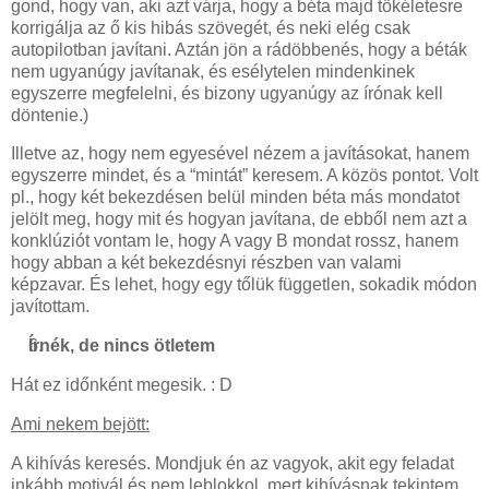
gond, hogy van, aki azt várja, hogy a béta majd tökéletesre
korrigálja az ő kis hibás szövegét, és neki elég csak
autopilotban javítani. Aztán jön a rádöbbenés, hogy a béták
nem ugyanúgy javítanak, és esélytelen mindenkinek
egyszerre megfelelni, és bizony ugyanúgy az írónak kell
döntenie.)
Illetve az, hogy nem egyesével nézem a javításokat, hanem
egyszerre mindet, és a “mintát” keresem. A közös pontot. Volt
pl., hogy két bekezdésen belül minden béta más mondatot
jelölt meg, hogy mit és hogyan javítana, de ebből nem azt a
konklúziót vontam le, hogy A vagy B mondat rossz, hanem
hogy abban a két bekezdésnyi részben van valami
képzavar. És lehet, hogy egy tőlük független, sokadik módon
javítottam.
Írnék, de nincs ötletem
Hát ez időnként megesik. : D
Ami nekem bejött:
A kihívás keresés. Mondjuk én az vagyok, akit egy feladat
inkább motivál és nem leblokkol, mert kihívásnak tekintem,