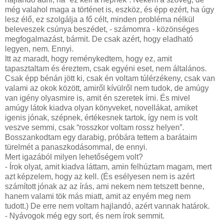
még valahol maga a történet is, eszköz, és épp ezért, ha úgy
lesz élő, ez szolgálja a fő célt, minden probléma nélkül
beleveszek csúnya beszédet, - számomra - közönséges
megfogalmazást, bármit. De csak azért, hogy eladható
legyen, nem. Ennyi.
Itt az maradt, hogy reménykedtem, hogy ez, amit
tapasztaltam és éreztem, csak egyéni eset, nem általános.
Csak épp bénán jött ki, csak én voltam túlérzékeny, csak van
valami az okok között, amiről kívülről nem tudok, de amúgy
van igény olyasmire is, amit én szeretek írni. És mivel
amúgy látok kiadva olyan könyveket, novellákat, amiket
igenis jónak, szépnek, értékesnek tartok, így nem is volt
veszve semmi, csak “rosszkor voltam rossz helyen”.
Bosszankodtam egy darabig, próbára tettem a barátaim
türelmét a panaszkodásommal, de ennyi.
Mert igazából milyen lehetőségem volt?
- Írok olyat, amit kiadva láttam, amin felhúztam magam, mert
azt képzelem, hogy az kell. (És esélyesen nem is azért
számított jónak az az írás, ami nekem nem tetszett benne,
hanem valami tök más miatt, amit az enyém meg nem
tudott.) De erre nem voltam hajlandó, azért vannak határok.
- Nyávogok még egy sort, és nem írok semmit.