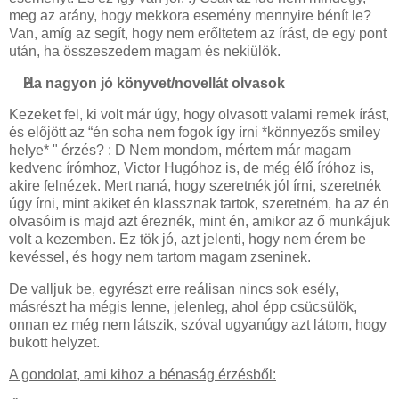
meg az arány, hogy mekkora esemény mennyire bénít le?
Van, amíg az segít, hogy nem erőltetem az írást, de egy pont
után, ha összeszedem magam és nekiülök.
Ha nagyon jó könyvet/novellát olvasok
Kezeket fel, ki volt már úgy, hogy olvasott valami remek írást,
és előjött az “én soha nem fogok így írni *könnyezős smiley
helye* " érzés? : D Nem mondom, mértem már magam
kedvenc írómhoz, Victor Hugóhoz is, de még élő íróhoz is,
akire felnézek. Mert naná, hogy szeretnék jól írni, szeretnék
úgy írni, mint akiket én klassznak tartok, szeretném, ha az én
olvasóim is majd azt éreznék, mint én, amikor az ő munkájuk
volt a kezemben. Ez tök jó, azt jelenti, hogy nem érem be
kevéssel, és hogy nem tartom magam zseninek.
De valljuk be, egyrészt erre reálisan nincs sok esély,
másrészt ha mégis lenne, jelenleg, ahol épp csücsülök,
onnan ez még nem látszik, szóval ugyanúgy azt látom, hogy
bukott helyzet.
A gondolat, ami kihoz a bénaság érzésből: