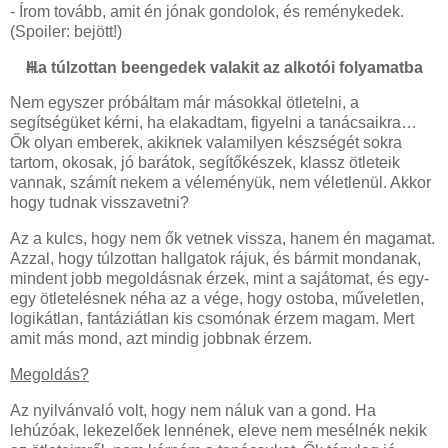
- Írom tovább, amit én jónak gondolok, és reménykedek.
(Spoiler: bejött!)
Ha túlzottan beengedek valakit az alkotói folyamatba
Nem egyszer próbáltam már másokkal ötletelni, a
segítségüket kérni, ha elakadtam, figyelni a tanácsaikra…
Ők olyan emberek, akiknek valamilyen készségét sokra
tartom, okosak, jó barátok, segítőkészek, klassz ötleteik
vannak, számít nekem a véleményük, nem véletlenül. Akkor
hogy tudnak visszavetni?
Az a kulcs, hogy nem ők vetnek vissza, hanem én magamat.
Azzal, hogy túlzottan hallgatok rájuk, és bármit mondanak,
mindent jobb megoldásnak érzek, mint a sajátomat, és egy-
egy ötletelésnek néha az a vége, hogy ostoba, műveletlen,
logikátlan, fantáziátlan kis csomónak érzem magam. Mert
amit más mond, azt mindig jobbnak érzem.
Megoldás?
Az nyilvánvaló volt, hogy nem náluk van a gond. Ha
lehúzóak, lekezelőek lennének, eleve nem mesélnék nekik