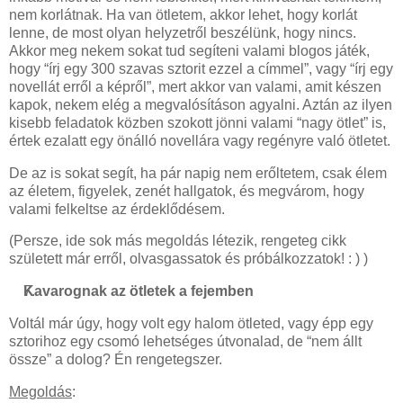
nem korlátnak. Ha van ötletem, akkor lehet, hogy korlát
lenne, de most olyan helyzetről beszélünk, hogy nincs.
Akkor meg nekem sokat tud segíteni valami blogos játék,
hogy “írj egy 300 szavas sztorit ezzel a címmel”, vagy “írj egy
novellát erről a képről”, mert akkor van valami, amit készen
kapok, nekem elég a megvalósításon agyalni. Aztán az ilyen
kisebb feladatok közben szokott jönni valami “nagy ötlet” is,
értek ezalatt egy önálló novellára vagy regényre való ötletet.
De az is sokat segít, ha pár napig nem erőltetem, csak élem
az életem, figyelek, zenét hallgatok, és megvárom, hogy
valami felkeltse az érdeklődésem.
(Persze, ide sok más megoldás létezik, rengeteg cikk
született már erről, olvasgassatok és próbálkozzatok! : ) )
Kavarognak az ötletek a fejemben
Voltál már úgy, hogy volt egy halom ötleted, vagy épp egy
sztorihoz egy csomó lehetséges útvonalad, de “nem állt
össze” a dolog? Én rengetegszer.
Megoldás
: