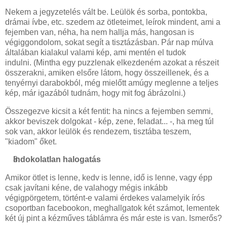
Nekem a jegyzetelés vált be. Leülök és sorba, pontokba,
drámai ívbe, etc. szedem az ötleteimet, leírok mindent, ami a
fejemben van, néha, ha nem hallja más, hangosan is
végiggondolom, sokat segít a tisztázásban. Pár nap múlva
általában kialakul valami kép, ami mentén el tudok
indulni. (Mintha egy puzzlenak elkezdeném azokat a részeit
összerakni, amiken elsőre látom, hogy összeillenek, és a
tenyérnyi darabokból, még mielőtt amúgy meglenne a teljes
kép, már igazából tudnám, hogy mit fog ábrázolni.)
Összegezve kicsit a két fentit: ha nincs a fejemben semmi,
akkor beviszek dolgokat - kép, zene, feladat... -, ha meg túl
sok van, akkor leülök és rendezem, tisztába teszem,
"kiadom" őket.
Indokolatlan halogatás
Amikor ötlet is lenne, kedv is lenne, idő is lenne, vagy épp
csak javítani kéne, de valahogy mégis inkább
végigpörgetem, történt-e valami érdekes valamelyik írós
csoportban facebookon, meghallgatok két számot, lementek
két új pint a kézműves táblámra és már este is van. Ismerős?