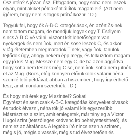
Őszintén? A józan ész. Elfogadom, hogy soha nem leszek
olyan, mint akiket példaként állítok magam elé. (Azt nem
ígérem, hogy nem is fogok próbálkozni! : D )
Tegyük fel, hogy ők A-B-C kategóriások, én azért Zs-nek
nem tartom magam, de mondjuk legyek egy T. Esélyem
sincs A-B-C-vé válni, viszont két lehetőségem van:
nyekergek és nem írok, mert én sose leszek C, és akkor
világ életemben megmaradok T-nek, vagy írok, tanulok,
fejlődök úgy, ahogy nekem épp megy, és felküzdöm magam
egy jó kis M-ig. Messze nem egy C, de ha azon aggódva,
hogy soha nem leszek még C se, nem írok, soha nem jutnék
el az M-ig. (Bocs, elég könnyen előrukkolok valami béna
szemléltető példával, abban a hiszemben, hogy így érthető
lesz, amit mondani szeretnék. : D )
És hogy mit érek egy M szinttel? Sokat!
Egyrészt én sem csak A-B-C kategóriás könyveket olvasok
és tudok élvezni, néha tök jó valami kis egyszerűbb.
Másrészt ez a szint, amit emlegetek, már tényleg a Victor
Hugoi szint (tetszőleges kedvenc író behelyettesíthető), és
nem ez az általános. A legtöbb író nincs ezen a szinten,
mégis jó, mégis olvassák, mégis tud élvezhetően és