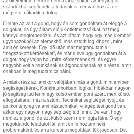
az ötleteimről, nem kérném a tanácsukat. Ők tényleg jó
szándékból segítenek, a tudásuk is megvan hozzá, de
mégsem működik a dolog.
Eleinte az volt a gond, hogy én sem gondoltam át eléggé a
dolgokat, és úgy álltam eléjük ötletmorzsákkal, azt meg
könnyű megtorpedózni, és azt láttam, hogy egy másik ember
ugyanazokból az elemekből más sztorit fog kihozni, mint
amit én keresek. Egy idő után már megtanultam a
“megszokott kérdéseket”, és már eleve úgy gondoltam át a
dolgot, hogy vajon hol, mire kérdeznének rá, és egyre
nagyobb volt a munkának és átgondolásnak az a része, amit
önállóan is meg tudtam csinálni.
A másik rész az, amikor valójában más a gond, mint amiben
segítséget kérek. Konkrétumokban, logikai hibákban nagyon
jó segítség tud lenni egy külső ember, pont azért, mert külső,
elfogulatlanul nézi a sztorit. Technikai segítséget nyújt, és
amikor tényleg valami írástechnikai, világépítési gond van,
akkor egy nagyon nagy segítség tud lenni. De van, hogy
nem ez a gond, de ezt külső szem nem fogja látni. Ő egy
megoldandó feladatot lát, amit én felhoztam neki
problémaként, és arra keresi a megoldást, tök jogosan. De,