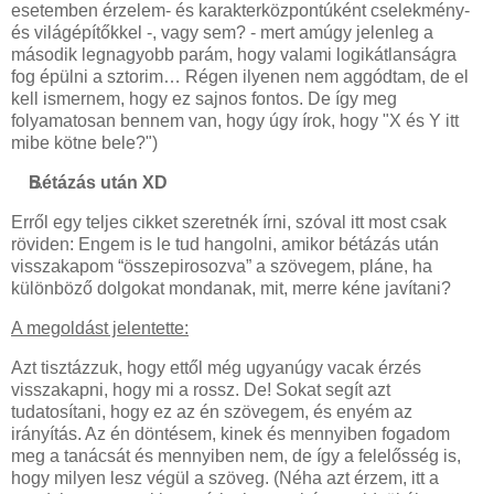
esetemben érzelem- és karakterközpontúként cselekmény-
és világépítőkkel -, vagy sem? - mert amúgy jelenleg a
második legnagyobb parám, hogy valami logikátlanságra
fog épülni a sztorim… Régen ilyenen nem aggódtam, de el
kell ismernem, hogy ez sajnos fontos. De így meg
folyamatosan bennem van, hogy úgy írok, hogy "X és Y itt
mibe kötne bele?")
Bétázás után XD
Erről egy teljes cikket szeretnék írni, szóval itt most csak
röviden: Engem is le tud hangolni, amikor bétázás után
visszakapom “összepirosozva” a szövegem, pláne, ha
különböző dolgokat mondanak, mit, merre kéne javítani?
A megoldást jelentette:
Azt tisztázzuk, hogy ettől még ugyanúgy vacak érzés
visszakapni, hogy mi a rossz. De! Sokat segít azt
tudatosítani, hogy ez az én szövegem, és enyém az
irányítás. Az én döntésem, kinek és mennyiben fogadom
meg a tanácsát és mennyiben nem, de így a felelősség is,
hogy milyen lesz végül a szöveg. (Néha azt érzem, itt a