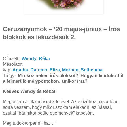
Ceruzanyomok – ’20 május-június – Írós
blokkok és leküzdésük 2.
Címzett:
Wendy
,
Réka
Másolatot
kap:
Agatha
,
Daremo
,
Eliza
,
Morhen
,
Sethemba
.
Tárgy:
Mi okoz neked írós blokkot?, Hogyan lendülsz túl
a felmerülő mélypontokon, amikor írsz?
Kedves Wendy és Réka!
Megjöttem a cikk második felével. Az előzőhöz hasonlóan
sorra veszem, hogy mikor szoktam elakadni az írással,
ezúttal “bármikor beütő események” kapcsán.
Meg tudok torpanni, ha… :