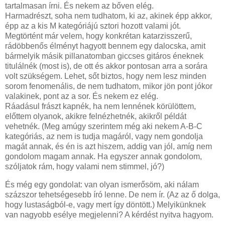
tartalmasan írni. És nekem az bőven elég.
Harmadrészt, soha nem tudhatom, ki az, akinek épp akkor,
épp az a kis M kategóriájú sztori hozott valami jót.
Megtörtént már velem, hogy konkrétan katarzisszerű,
rádöbbenős élményt hagyott bennem egy dalocska, amit
bármelyik másik pillanatomban giccses gitáros éneknek
titulálnék (most is), de ott és akkor pontosan arra a sorára
volt szükségem. Lehet, sőt biztos, hogy nem lesz minden
sorom fenomenális, de nem tudhatom, mikor jön pont jókor
valakinek, pont az a sor. És nekem ez elég.
Ráadásul frászt kapnék, ha nem lennének körülöttem,
előttem olyanok, akikre felnézhetnék, akikről példát
vehetnék. (Meg amúgy szerintem még aki nekem A-B-C
kategóriás, az nem is tudja magáról, vagy nem gondolja
magát annak, és én is azt hiszem, addig van jól, amíg nem
gondolom magam annak. Ha egyszer annak gondolom,
szóljatok rám, hogy valami nem stimmel, jó?)
És még egy gondolat: van olyan ismerősöm, aki nálam
százszor tehetségesebb író lenne. De nem ír. (Az az ő dolga,
hogy lustaságból-e, vagy mert így döntött.) Melyikünknek
van nagyobb esélye megjelenni? A kérdést nyitva hagyom.