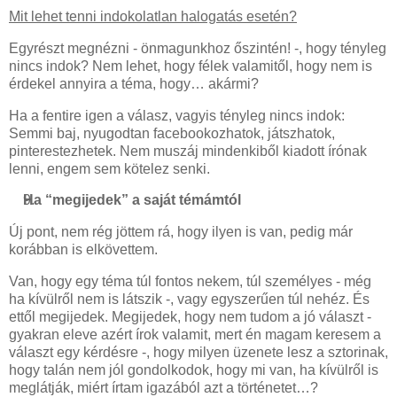
Mit lehet tenni indokolatlan halogatás esetén?
Egyrészt megnézni - önmagunkhoz őszintén! -, hogy tényleg
nincs indok? Nem lehet, hogy félek valamitől, hogy nem is
érdekel annyira a téma, hogy… akármi?
Ha a fentire igen a válasz, vagyis tényleg nincs indok:
Semmi baj, nyugodtan facebookozhatok, játszhatok,
pinterestezhetek. Nem muszáj mindenkiből kiadott írónak
lenni, engem sem kötelez senki.
Ha “megijedek” a saját témámtól
Új pont, nem rég jöttem rá, hogy ilyen is van, pedig már
korábban is elkövettem.
Van, hogy egy téma túl fontos nekem, túl személyes - még
ha kívülről nem is látszik -, vagy egyszerűen túl nehéz. És
ettől megijedek. Megijedek, hogy nem tudom a jó választ -
gyakran eleve azért írok valamit, mert én magam keresem a
választ egy kérdésre -, hogy milyen üzenete lesz a sztorinak,
hogy talán nem jól gondolkodok, hogy mi van, ha kívülről is
meglátják, miért írtam igazából azt a történetet…?