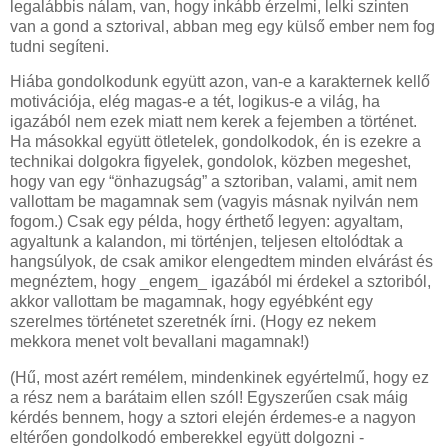
legalábbis nálam, van, hogy inkább érzelmi, lelki szinten
van a gond a sztorival, abban meg egy külső ember nem fog
tudni segíteni.
Hiába gondolkodunk együtt azon, van-e a karakternek kellő
motivációja, elég magas-e a tét, logikus-e a világ, ha
igazából nem ezek miatt nem kerek a fejemben a történet.
Ha másokkal együtt ötletelek, gondolkodok, én is ezekre a
technikai dolgokra figyelek, gondolok, közben megeshet,
hogy van egy “önhazugság” a sztoriban, valami, amit nem
vallottam be magamnak sem (vagyis másnak nyilván nem
fogom.) Csak egy példa, hogy érthető legyen: agyaltam,
agyaltunk a kalandon, mi történjen, teljesen eltolódtak a
hangsúlyok, de csak amikor elengedtem minden elvárást és
megnéztem, hogy _engem_ igazából mi érdekel a sztoriból,
akkor vallottam be magamnak, hogy egyébként egy
szerelmes történetet szeretnék írni. (Hogy ez nekem
mekkora menet volt bevallani magamnak!)
(Hű, most azért remélem, mindenkinek egyértelmű, hogy ez
a rész nem a barátaim ellen szól! Egyszerűen csak máig
kérdés bennem, hogy a sztori elején érdemes-e a nagyon
eltérően gondolkodó emberekkel együtt dolgozni -