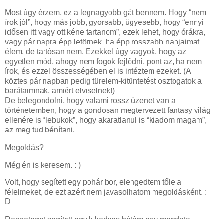
Most úgy érzem, ez a legnagyobb gát bennem. Hogy “nem
írok jól”, hogy más jobb, gyorsabb, ügyesebb, hogy “ennyi
idősen itt vagy ott kéne tartanom”, ezek lehet, hogy órákra,
vagy pár napra épp letörnek, ha épp rosszabb napjaimat
élem, de tartósan nem. Ezekkel úgy vagyok, hogy az
egyetlen mód, ahogy nem fogok fejlődni, pont az, ha nem
írok, és ezzel összességében el is intéztem ezeket. (A
köztes pár napban pedig türelem-kitüntetést osztogatok a
barátaimnak, amiért elviselnek!)
De belegondolni, hogy valami rossz üzenet van a
történetemben, hogy a gondosan megtervezett fantasy világ
ellenére is “lebukok”, hogy akaratlanul is “kiadom magam”,
az meg tud bénítani.
Megoldás?
Még én is keresem. : )
Volt, hogy segített egy pohár bor, elengedtem tőle a
félelmeket, de ezt azért nem javasolhatom megoldásként. :
D