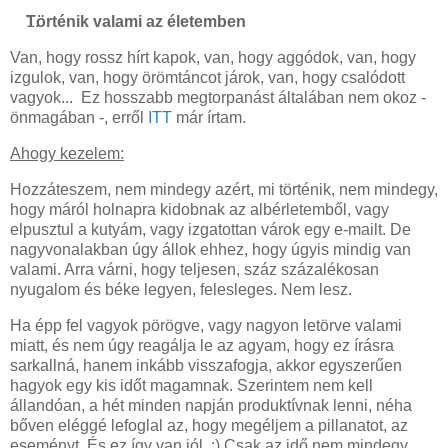
Történik valami az életemben
Van, hogy rossz hírt kapok, van, hogy aggódok, van, hogy
izgulok, van, hogy örömtáncot járok, van, hogy csalódott
vagyok... Ez hosszabb megtorpanást általában nem okoz -
önmagában -, erről
ITT
már írtam.
Ahogy kezelem:
Hozzáteszem, nem mindegy azért, mi történik, nem mindegy,
hogy máról holnapra kidobnak az albérletemből, vagy
elpusztul a kutyám, vagy izgatottan várok egy e-mailt. De
nagyvonalakban úgy állok ehhez, hogy úgyis mindig van
valami. Arra várni, hogy teljesen, száz százalékosan
nyugalom és béke legyen, felesleges. Nem lesz.
Ha épp fel vagyok pörögve, vagy nagyon letörve valami
miatt, és nem úgy reagálja le az agyam, hogy ez írásra
sarkallná, hanem inkább visszafogja, akkor egyszerűen
hagyok egy kis időt magamnak. Szerintem nem kell
állandóan, a hét minden napján produktívnak lenni, néha
bőven eléggé lefoglal az, hogy megéljem a pillanatot, az
eseményt. És ez így van jól. :) Csak az idő nem mindegy,