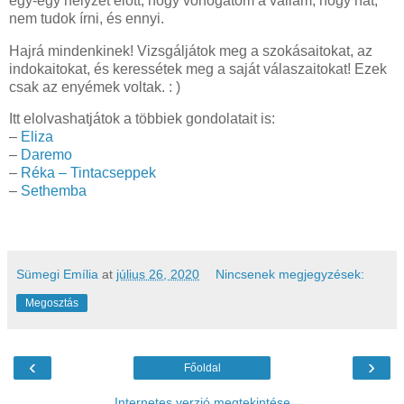
egy-egy helyzet előtt, hogy vonogatom a vállam, hogy hát,
nem tudok írni, és ennyi.
Hajrá mindenkinek! Vizsgáljátok meg a szokásaitokat, az
indokaitokat, és keressétek meg a saját válaszaitokat! Ezek
csak az enyémek voltak. : )
Itt elolvashatjátok a többiek gondolatait is:
–
Eliza
–
Daremo
–
Réka – Tintacseppek
–
Sethemba
Sümegi Emília
at
július 26, 2020
Nincsenek megjegyzések:
Megosztás
‹
›
Főoldal
Internetes verzió megtekintése