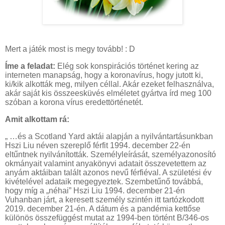
Mert a játék most is megy tovább! : D
Íme a feladat:
Elég sok konspirációs történet kering az
interneten manapság, hogy a koronavírus, hogy jutott ki,
ki/kik alkották meg, milyen céllal. Akár ezeket felhasználva,
akár saját kis összeesküvés elméletet gyártva írd meg 100
szóban a korona vírus eredettörténetét.
Amit alkottam rá:
„ …és a Scotland Yard aktái alapján a nyilvántartásunkban
Hszi Liu néven szereplő férfit 1994. december 22-én
eltűntnek nyilvánították. Személyleírását, személyazonosító
okmányait valamint anyakönyvi adatait összevetettem az
anyám aktáiban talált azonos nevű férfiéval. A születési év
kivételével adataik megegyeztek. Szembetűnő továbbá,
hogy míg a „néhai” Hszi Liu 1994. december 21-én
Vuhanban járt, a keresett személy szintén itt tartózkodott
2019. december 21-én. A dátum és a pandémia kettőse
különös összefüggést mutat az 1994-ben történt B/346-os