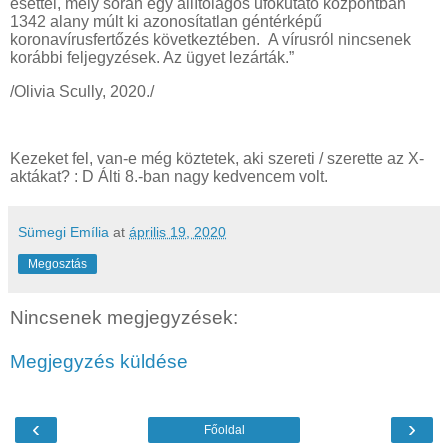
esettel, mely során egy állítólagos ufókutató központban
1342 alany múlt ki azonosítatlan géntérképű
koronavírusfertőzés következtében. A vírusról nincsenek
korábbi feljegyzések. Az ügyet lezárták.”
/Olivia Scully, 2020./
Kezeket fel, van-e még köztetek, aki szereti / szerette az X-
aktákat? : D Álti 8.-ban nagy kedvencem volt.
Sümegi Emília
at
április 19, 2020
Megosztás
Nincsenek megjegyzések:
Megjegyzés küldése
‹
›
Főoldal