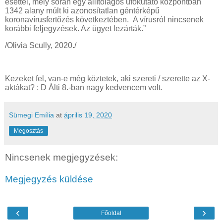
esettel, mely során egy állítólagos ufókutató központban
1342 alany múlt ki azonosítatlan géntérképű
koronavírusfertőzés következtében. A vírusról nincsenek
korábbi feljegyzések. Az ügyet lezárták.”
/Olivia Scully, 2020./
Kezeket fel, van-e még köztetek, aki szereti / szerette az X-
aktákat? : D Álti 8.-ban nagy kedvencem volt.
Sümegi Emília
at
április 19, 2020
Megosztás
Nincsenek megjegyzések:
Megjegyzés küldése
‹
›
Főoldal