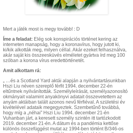
Mert a játék most is megy tovább! : D
Íme a feladat:
Elég sok konspirációs történet kering az
interneten manapság, hogy a koronavírus, hogy jutott ki,
ki/kik alkották meg, milyen céllal. Akár ezeket felhasználva,
akár saját kis összeesküvés elméletet gyártva írd meg 100
szóban a korona vírus eredettörténetét.
Amit alkottam rá:
„ …és a Scotland Yard aktái alapján a nyilvántartásunkban
Hszi Liu néven szereplő férfit 1994. december 22-én
eltűntnek nyilvánították. Személyleírását, személyazonosító
okmányait valamint anyakönyvi adatait összevetettem az
anyám aktáiban talált azonos nevű férfiéval. A születési év
kivételével adataik megegyeztek. Szembetűnő továbbá,
hogy míg a „néhai” Hszi Liu 1994. december 21-én
Vuhanban járt, a keresett személy szintén itt tartózkodott
2019. december 21-én. A dátum és a pandémia kettőse
különös összefüggést mutat az 1994-ben történt B/346-os