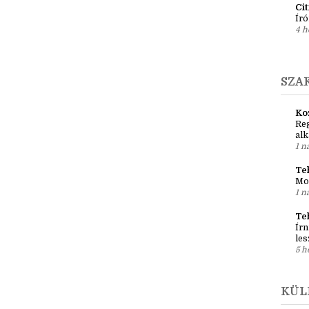
Em
pré
1 h
Ci
Író
4 h
SZA
Ko
Reg
al
1 n
Teh
Mo
1 n
Te
Írn
les
5 h