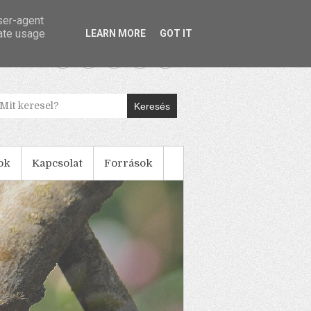
user-agent
rate usage
LEARN MORE
GOT IT
Keresés
ok
Kapcsolat
Források