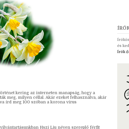
ÍRÓ
Írókö
és ked
Írók ő
örténet kering az interneten manapság, hogy a
ották meg, milyen céllal. Akár ezeket felhasználva, akár
rtva írd meg 100 szóban a korona vírus