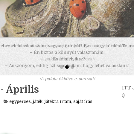
 nehéz életet válasszam, vagy a könnyűt? Ez a nagy kérdés. Te m
– Én biztos a könnyűt választanám.
– És te melyikre?
– Asszonyom, eddig azt sem tudtam, hogy lehet választani."
/A palota ékköve c. sorozat/
- Április
ITT
:)
egyperces
,
játék
,
játékra írtam
,
saját írás