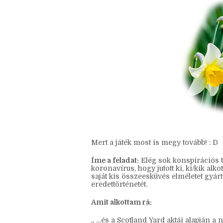
Mert a játék most is megy tovább! : D
Íme a feladat:
Elég sok konspirációs t
koronavírus, hogy jutott ki, ki/kik alk
saját kis összeesküvés elméletet gyá
eredettörténetét.