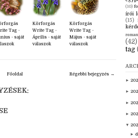
CÍM
aktuál
egyp
(10)
fo
írói l
(15)
örforgás
Körforgás
Körforgás
kérde
ite Tag -
Write Tag -
Write Tag -
roman
nius - saját
Április - saját
Május - saját
(42)
álaszok
válaszok
válaszok
tag
ARC
Főoldal
Régebbi bejegyzés →
►
20
YZÉSEK:
►
202
►
20
SE
►
202