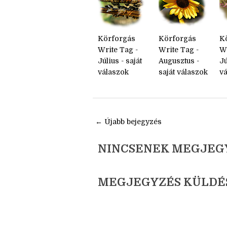
Körforgás
Körforgás
K
Write Tag -
Write Tag -
Wr
Július - saját
Augusztus -
Jú
válaszok
saját válaszok
v
← Újabb bejegyzés
NINCSENEK MEGJEG
MEGJEGYZÉS KÜLDÉ