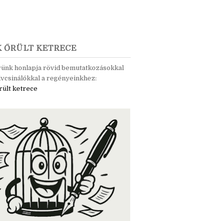
K ŐRÜLT KETRECE
rünk honlapja rövid bemutatkozásokkal
vcsinálókkal a regényeinkhez:
rült ketrece