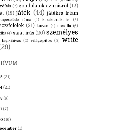
KÉK
is
(6)
beszámoló
(6)
ceruzanyomok
(6)
erces
(13)
életjel
(23)
fantasy
fanfic
(1)
gondolatok az írásról
(12)
rdítás
(7)
játék
(44)
ét
(18)
játékra írtam
kapcsolódó téma
(4)
karakteralkotás
(3)
zz/felelek
(21)
novella
(6)
kurzus
(4)
személyes
saját írás
(20)
tika
(4)
write
világépítés
(5)
tag/kihívás
(2)
(29)
HÍVUM
25
(21)
4
(21)
23
(6)
1
(7)