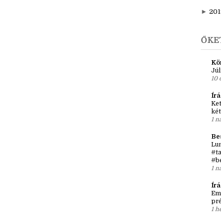
►
f
►
j
►
201
ŐKE
Kö
Júl
10 
Írá
Ket
két
1 n
Be
Lun
#ta
#b
1 n
Ír