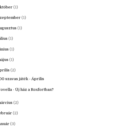
20
(16)
ecember
(1)
któber
(1)
zeptember
(1)
ugusztus
(1)
úlius
(1)
únius
(1)
ájus
(1)
prilis
(2)
00 szavas játék - Április
ovella - Új ház a Roxfortban?
árcius
(2)