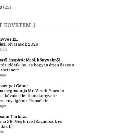
ebruár
(2)
anuár
(3)
9
(22)
T KÖVETEM :)
nyves 1x1
iusi olvasások 2026
órája
sról, inspirációról, könyvekről
tős idősík: hol és hogyan érjen össze a
 történet?
apja
ssenyei Gábor
a megmutatja Mr. Virslit #tacskó
cskóvalazélet #lunakönyvetír
essenyeigábor #lunaélete
apja
ásaim Tárháza