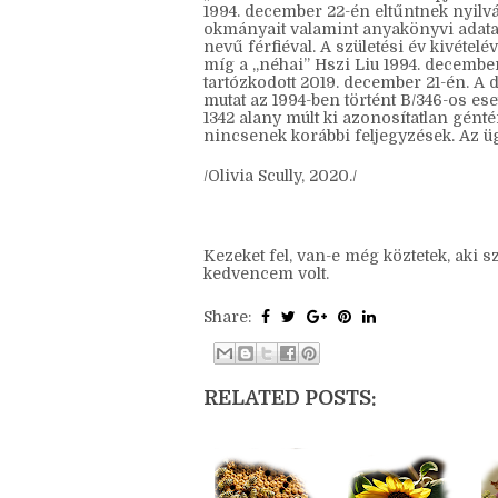
Amit alkottam rá:
„ …és a Scotland Yard aktái alapján a 
1994. december 22-én eltűntnek nyilvá
okmányait valamint anyakönyvi adatai
nevű férfiéval. A születési év kivéte
míg a „néhai” Hszi Liu 1994. december
tartózkodott 2019. december 21-én. A
mutat az 1994-ben történt B/346-os ese
1342 alany múlt ki azonosítatlan gént
nincsenek korábbi feljegyzések. Az üg
/Olivia Scully, 2020./
Kezeket fel, van-e még köztetek, aki sze
kedvencem volt.
Share:
RELATED POSTS: