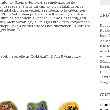
nyilvántartásunkban Hszi Liu néven szereplő férfit
nították. Személyleírását, személyazonosító
t összevetettem az anyám aktáiban talált azonos
lével adataik megegyeztek. Szembetűnő továbbá, hogy
 21-én Vuhanban járt, a keresett személy szintén itt
JEL
 dátum és a pandémia kettőse különös összefüggést
ttel, mely során egy állítólagos ufókutató központban
Kedves
érképű koronavírusfertőzés következtében. A vírusról
yet lezárták.”
Ha kép
legal
(saját
lehete
AI-e; 
reti / szerette az X-aktákat? : D Álti 8.-ban nagy
írót, 
(Hala
jogtis
reklá
Tiszte
(még a