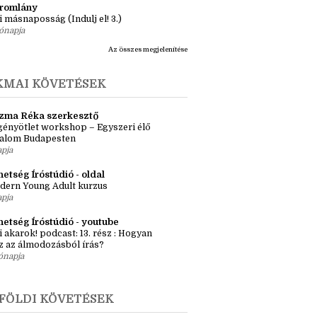
ma ZR: Megtörve (Ragadozók és
dák 1.)
ete
tromlány
i másnaposság (Indulj el! 3.)
ónapja
Az összes megjelenítése
KMAI KÖVETÉSEK
zma Réka szerkesztő
ényötlet workshop – Egyszeri élő
kalom Budapesten
apja
etség Íróstúdió - oldal
dern Young Adult kurzus
apja
hetség Íróstúdió - youtube
i akarok! podcast: 13. rész : Hogyan
z az álmodozásból írás?
ónapja