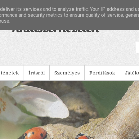
eliver its services and to analyze traffic. Your IP address and 
ormance and security metrics to ensure quality of service, gene
buse.
- Tintaszerkezetek
rténetek
Írásról
Személyes
Fordítások
Játék