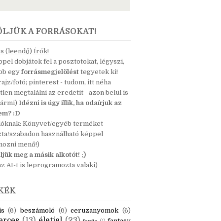
ÖLJÜK A FORRÁSOKAT!
 (leendő) Írók!
pel dobjátok fel a posztotokat, légyszi,
ább egy
forrásmegjelölést
tegyetek ki!
 rajz/fotó; pinterest - tudom, itt néha
tlen megtalálni az eredetit - azon belül is
bármi)
Idézni is úgy illik, ha odaírjuk az
nem? :D
dóknak: Könyvet/egyéb terméket
zta/szabadon használható képpel
mozni menő!)
ljük meg a másik alkotót! ;)
z AI-t is leprogramozta valaki)