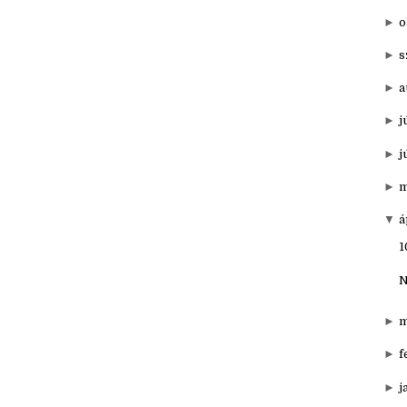
▼
20
►
d
►
o
►
s
►
a
►
j
►
j
►
m
▼
á
1
N
►
m