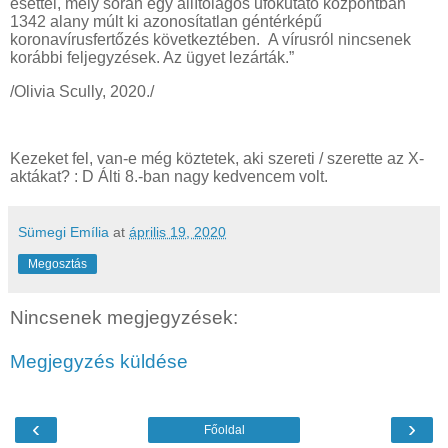
esettel, mely során egy állítólagos ufókutató központban
1342 alany múlt ki azonosítatlan géntérképű
koronavírusfertőzés következtében. A vírusról nincsenek
korábbi feljegyzések. Az ügyet lezárták.”
/Olivia Scully, 2020./
Kezeket fel, van-e még köztetek, aki szereti / szerette az X-
aktákat? : D Álti 8.-ban nagy kedvencem volt.
Sümegi Emília
at
április 19, 2020
Megosztás
Nincsenek megjegyzések:
Megjegyzés küldése
‹
›
Főoldal