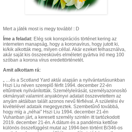
Mert a játék most is megy tovább! : D
Íme a feladat:
Elég sok konspirációs történet kering az
interneten manapság, hogy a koronavírus, hogy jutott ki,
ki/kik alkották meg, milyen céllal. Akár ezeket felhasználva,
akár saját kis összeesküvés elméletet gyártva írd meg 100
szóban a korona vírus eredettörténetét.
Amit alkottam rá:
„ …és a Scotland Yard aktái alapján a nyilvántartásunkban
Hszi Liu néven szereplő férfit 1994. december 22-én
eltűntnek nyilvánították. Személyleírását, személyazonosító
okmányait valamint anyakönyvi adatait összevetettem az
anyám aktáiban talált azonos nevű férfiéval. A születési év
kivételével adataik megegyeztek. Szembetűnő továbbá,
hogy míg a „néhai” Hszi Liu 1994. december 21-én
Vuhanban járt, a keresett személy szintén itt tartózkodott
2019. december 21-én. A dátum és a pandémia kettőse
különös összefüggést mutat az 1994-ben történt B/346-os