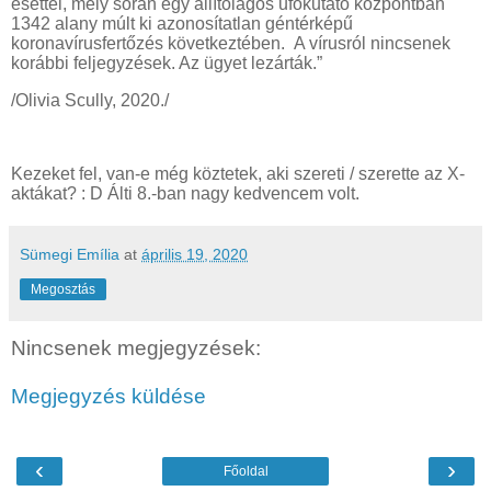
esettel, mely során egy állítólagos ufókutató központban
1342 alany múlt ki azonosítatlan géntérképű
koronavírusfertőzés következtében. A vírusról nincsenek
korábbi feljegyzések. Az ügyet lezárták.”
/Olivia Scully, 2020./
Kezeket fel, van-e még köztetek, aki szereti / szerette az X-
aktákat? : D Álti 8.-ban nagy kedvencem volt.
Sümegi Emília
at
április 19, 2020
Megosztás
Nincsenek megjegyzések:
Megjegyzés küldése
‹
›
Főoldal