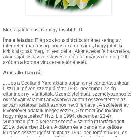
Mert a játék most is megy tovább! : D
Íme a feladat:
Elég sok konspirációs történet kering az
interneten manapság, hogy a koronavírus, hogy jutott ki,
ki/kik alkották meg, milyen céllal. Akár ezeket felhasználva,
akár saját kis összeesküvés elméletet gyártva írd meg 100
szóban a korona vírus eredettörténetét.
Amit alkottam rá:
„ …és a Scotland Yard aktái alapján a nyilvántartásunkban
Hszi Liu néven szereplő férfit 1994. december 22-én
eltűntnek nyilvánították. Személyleírását, személyazonosító
okmányait valamint anyakönyvi adatait összevetettem az
anyám aktáiban talált azonos nevű férfiéval. A születési év
kivételével adataik megegyeztek. Szembetűnő továbbá,
hogy míg a „néhai” Hszi Liu 1994. december 21-én
Vuhanban járt, a keresett személy szintén itt tartózkodott
2019. december 21-én. A dátum és a pandémia kettőse
különös összefüggést mutat az 1994-ben történt B/346-os