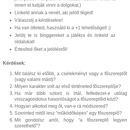
innen el tudják vinni a dolgokat.)
Linkeld annak a nevét, aki jelölt téged!
Válaszolj a kérdésekre!
Ha van ötleted, használd ki a +1 lehetőséget! ;)
Jelölj te is bloggereket a játékra és linkeld az
oldalukat!
Értesítsd őket a jelölésről!
Kérdések:
Mit találsz ki előbb, a cselekményt vagy a főszereplőt
(vagy valami mást)?
Milyen karakter volt az első történeted főszereplője?
Ha már több sztorit is írtál, felfedezel-e utólag
visszagondolva hasonlóságot a főszereplőid közt?
Hogyan alkotod meg őt, van-e rá módszered?
Szerinted mitől lesz “működőképes” egy főszereplő?
Mit gondolsz arról, hogy “a főszereplő legyen
szerethető”?