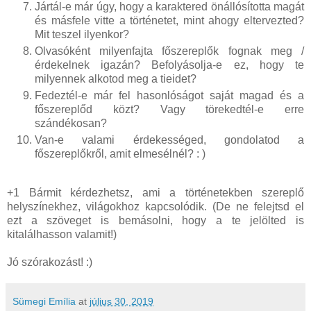
Jártál-e már úgy, hogy a karaktered önállósította magát
és másfele vitte a történetet, mint ahogy eltervezted?
Mit teszel ilyenkor?
Olvasóként milyenfajta főszereplők fognak meg /
érdekelnek igazán? Befolyásolja-e ez, hogy te
milyennek alkotod meg a tieidet?
Fedeztél-e már fel hasonlóságot saját magad és a
főszereplőd közt? Vagy törekedtél-e erre
szándékosan?
Van-e valami érdekességed, gondolatod a
főszereplőkről, amit elmesélnél? : )
+1 Bármit kérdezhetsz, ami a történetekben szereplő
helyszínekhez, világokhoz kapcsolódik. (De ne felejtsd el
ezt a szöveget is bemásolni, hogy a te jelölted is
kitalálhasson valamit!)
Jó szórakozást! :)
Sümegi Emília
at
július 30, 2019