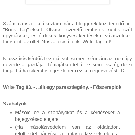
Számtalanszor találkoztam már a bloggerek közt terjedő ún.
"Book Tag"-ekkel. Olvasni szerető emberek küldik szét
egymásnak, és érdekes könyves kérdésekre válaszolnak.
Innen jött az ötlet: Nosza, csináljunk "Write Tag"-et!
Klassz írós kérdőívhez már volt szerencsém, ám azt nem így
nevezte a gazdája. Témájában tehát ez sem lesz új, de ki
tudja, hátha sikerül elterjesztenem ezt a megnevezést. :D
Write Tag 03. - ...élt egy parasztlegény. - Főszereplők
Szabályok:
Másold be a szabályokat és a kérdéseket a
bejegyzésed elejére!
(Ha másolásvédelem van az oldaladon,
jelöltjeidet irányítsd a Tintaszerkezetek oldalra,