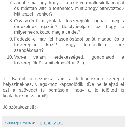
Jártál-e már úgy, hogy a karaktered önállósította magát
és másfele vitte a történetet, mint ahogy eltervezted?
Mit teszel ilyenkor?
Olvasóként milyenfajta főszereplők fognak meg /
érdekelnek igazán? Befolyásolja-e ez, hogy te
milyennek alkotod meg a tieidet?
Fedeztél-e már fel hasonlóságot saját magad és a
főszereplőd közt? Vagy törekedtél-e erre
szándékosan?
Van-e valami érdekességed, gondolatod a
főszereplőkről, amit elmesélnél? : )
+1 Bármit kérdezhetsz, ami a történetekben szereplő
helyszínekhez, világokhoz kapcsolódik. (De ne felejtsd el
ezt a szöveget is bemásolni, hogy a te jelölted is
kitalálhasson valamit!)
Jó szórakozást! :)
Sümegi Emília
at
július 30, 2019