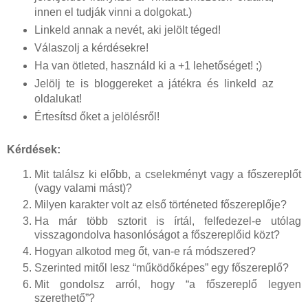
innen el tudják vinni a dolgokat.)
Linkeld annak a nevét, aki jelölt téged!
Válaszolj a kérdésekre!
Ha van ötleted, használd ki a +1 lehetőséget! ;)
Jelölj te is bloggereket a játékra és linkeld az
oldalukat!
Értesítsd őket a jelölésről!
Kérdések:
Mit találsz ki előbb, a cselekményt vagy a főszereplőt
(vagy valami mást)?
Milyen karakter volt az első történeted főszereplője?
Ha már több sztorit is írtál, felfedezel-e utólag
visszagondolva hasonlóságot a főszereplőid közt?
Hogyan alkotod meg őt, van-e rá módszered?
Szerinted mitől lesz “működőképes” egy főszereplő?
Mit gondolsz arról, hogy “a főszereplő legyen
szerethető”?