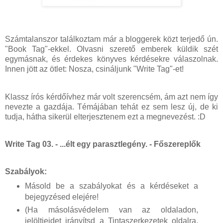
Számtalanszor találkoztam már a bloggerek közt terjedő ún.
"Book Tag"-ekkel. Olvasni szerető emberek küldik szét
egymásnak, és érdekes könyves kérdésekre válaszolnak.
Innen jött az ötlet: Nosza, csináljunk "Write Tag"-et!
Klassz írós kérdőívhez már volt szerencsém, ám azt nem így
nevezte a gazdája. Témájában tehát ez sem lesz új, de ki
tudja, hátha sikerül elterjesztenem ezt a megnevezést. :D
Write Tag 03. - ...élt egy parasztlegény. - Főszereplők
Szabályok:
Másold be a szabályokat és a kérdéseket a
bejegyzésed elejére!
(Ha másolásvédelem van az oldaladon,
jelöltjeidet irányítsd a Tintaszerkezetek oldalra,