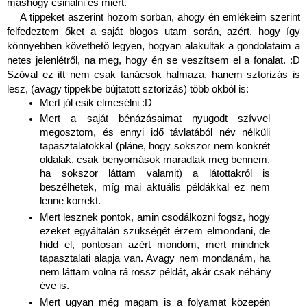
máshogy csinálni és miért.
A tippeket aszerint hozom sorban, ahogy én emlékeim szerint 
felfedeztem őket a saját blogos utam során, azért, hogy így 
könnyebben követhető legyen, hogyan alakultak a gondolataim a 
netes jelenlétről, na meg, hogy én se veszítsem el a fonalat. :D 
Szóval ez itt nem csak tanácsok halmaza, hanem sztorizás is 
lesz, (avagy tippekbe bújtatott sztorizás) több okból is:
Mert jól esik elmesélni :D 
Mert a saját bénázásaimat nyugodt szívvel 
megosztom, és ennyi idő távlatából név nélküli 
tapasztalatokkal (pláne, hogy sokszor nem konkrét 
oldalak, csak benyomások maradtak meg bennem, 
ha sokszor láttam valamit) a látottakról is 
beszélhetek, míg mai aktuális példákkal ez nem 
lenne korrekt.
Mert lesznek pontok, amin csodálkozni fogsz, hogy 
ezeket egyáltalán szükségét érzem elmondani, de 
hidd el, pontosan azért mondom, mert mindnek 
tapasztalati alapja van. Avagy nem mondanám, ha 
nem láttam volna rá rossz példát, akár csak néhány 
éve is.
Mert ugyan még magam is a folyamat közepén 