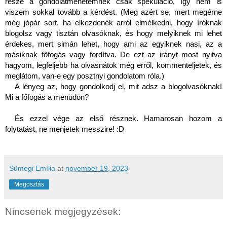
része a gondolatmenetemnek csak spekuláció, így nem is 
viszem sokkal tovább a kérdést. (Meg azért se, mert megérne 
még jópár sort, ha elkezdenék arról elmélkedni, hogy íróknak 
blogolsz vagy tisztán olvasóknak, és hogy melyiknek mi lehet 
érdekes, mert simán lehet, hogy ami az egyiknek nasi, az a 
másiknak főfogás vagy fordítva. De ezt az irányt most nyitva 
hagyom, legfeljebb ha olvasnátok még erről, kommenteljetek, és 
meglátom, van-e egy posztnyi gondolatom róla.)  
A lényeg az, hogy gondolkodj el, mit adsz a blogolvasóknak! 
Mi a főfogás a menüdön?
És ezzel vége az első résznek. Hamarosan hozom a 
folytatást, ne menjetek messzire! :D 
Sümegi Emília
at
november 19, 2023
Megosztás
Nincsenek megjegyzések: