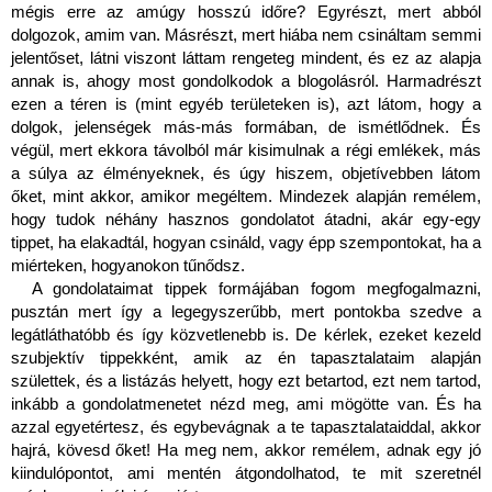
mégis erre az amúgy hosszú időre? Egyrészt, mert abból 
dolgozok, amim van. Másrészt, mert hiába nem csináltam semmi 
jelentőset, látni viszont láttam rengeteg mindent, és ez az alapja 
annak is, ahogy most gondolkodok a blogolásról. Harmadrészt 
ezen a téren is (mint egyéb területeken is), azt látom, hogy a 
dolgok, jelenségek más-más formában, de ismétlődnek. És 
végül, mert ekkora távolból már kisimulnak a régi emlékek, más 
a súlya az élményeknek, és úgy hiszem, objetívebben látom 
őket, mint akkor, amikor megéltem. Mindezek alapján remélem, 
hogy tudok néhány hasznos gondolatot átadni, akár egy-egy 
tippet, ha elakadtál, hogyan csináld, vagy épp szempontokat, ha a 
miérteken, hogyanokon tűnődsz.
A gondolataimat tippek formájában fogom megfogalmazni, 
pusztán mert így a legegyszerűbb, mert pontokba szedve a 
legátláthatóbb és így közvetlenebb is. De kérlek, ezeket kezeld 
szubjektív tippekként, amik az én tapasztalataim alapján 
születtek, és a listázás helyett, hogy ezt betartod, ezt nem tartod, 
inkább a gondolatmenetet nézd meg, ami mögötte van. És ha 
azzal egyetértesz, és egybevágnak a te tapasztalataiddal, akkor 
hajrá, kövesd őket! Ha meg nem, akkor remélem, adnak egy jó 
kiindulópontot, ami mentén átgondolhatod, te mit szeretnél 