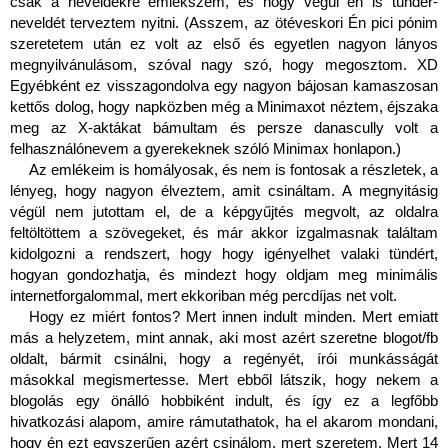
csak a neveldékre emlékszem, és hogy végül én is tündér-
neveldét terveztem nyitni. (Asszem, az ötéveskori Én pici pónim 
szeretetem után ez volt az első és egyetlen nagyon lányos 
megnyilvánulásom, szóval nagy szó, hogy megosztom. XD 
Egyébként ez visszagondolva egy nagyon bájosan kamaszosan 
kettős dolog, hogy napközben még a Minimaxot néztem, éjszaka 
meg az X-aktákat bámultam és persze danascully volt a 
felhasználónevem a gyerekeknek szóló Minimax honlapon.) 
Az emlékeim is homályosak, és nem is fontosak a részletek, a 
lényeg, hogy nagyon élveztem, amit csináltam. A megnyitásig 
végül nem jutottam el, de a képgyűjtés megvolt, az oldalra 
feltöltöttem a szövegeket, és már akkor izgalmasnak találtam 
kidolgozni a rendszert, hogy hogy igényelhet valaki tündért, 
hogyan gondozhatja, és mindezt hogy oldjam meg minimális 
internetforgalommal, mert ekkoriban még percdíjas net volt.
Hogy ez miért fontos? Mert innen indult minden. Mert emiatt 
más a helyzetem, mint annak, aki most azért szeretne blogot/fb 
oldalt, bármit csinálni, hogy a regényét, írói munkásságát 
másokkal megismertesse. Mert ebből látszik, hogy nekem a 
blogolás egy önálló hobbiként indult, és így ez a legfőbb 
hivatkozási alapom, amire rámutathatok, ha el akarom mondani, 
hogy én ezt egyszerűen azért csinálom, mert szeretem. Mert 14 