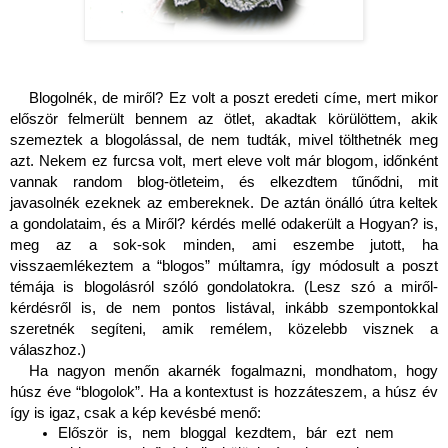
Blogolnék, de miről? Ez volt a poszt eredeti címe, mert mikor 
először felmerült bennem az ötlet, akadtak körülöttem, akik 
szemeztek a blogolással, de nem tudták, mivel tölthetnék meg 
azt. Nekem ez furcsa volt, mert eleve volt már blogom, időnként 
vannak random blog-ötleteim, és elkezdtem tűnődni, mit 
javasolnék ezeknek az embereknek. De aztán önálló útra keltek 
a gondolataim, és a Miről? kérdés mellé odakerült a Hogyan? is, 
meg az a sok-sok minden, ami eszembe jutott, ha 
visszaemlékeztem a “blogos” múltamra, így módosult a poszt 
témája is blogolásról szóló gondolatokra. (Lesz szó a miről-
kérdésről is, de nem pontos listával, inkább szempontokkal 
szeretnék segíteni, amik remélem, közelebb visznek a 
válaszhoz.)
Ha nagyon menőn akarnék fogalmazni, mondhatom, hogy 
húsz éve “blogolok”. Ha a kontextust is hozzáteszem, a húsz év 
így is igaz, csak a kép kevésbé menő:
Először is, nem bloggal kezdtem, bár ezt nem 