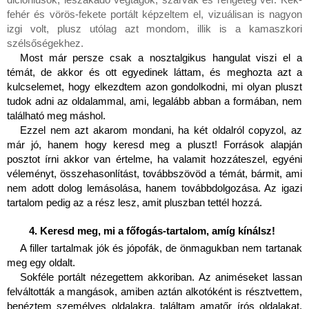
fehér és vörös-fekete portált képzeltem el, vizuálisan is nagyon 
izgi volt, plusz utólag azt mondom, illik is a kamaszkori 
szélsőségekhez.
Most már persze csak a nosztalgikus hangulat viszi el a 
témát, de akkor és ott egyedinek láttam, és meghozta azt a 
kulcselemet, hogy elkezdtem azon gondolkodni, mi olyan pluszt 
tudok adni az oldalammal, ami, legalább abban a formában, nem 
található meg máshol.
Ezzel nem azt akarom mondani, ha két oldalról copyzol, az 
már jó, hanem hogy keresd meg a pluszt! Források alapján 
posztot írni akkor van értelme, ha valamit hozzáteszel, egyéni 
véleményt, összehasonlítást, továbbszövöd a témát, bármit, ami 
nem adott dolog lemásolása, hanem továbbdolgozása. Az igazi 
tartalom pedig az a rész lesz, amit pluszban tettél hozzá.
Keresd meg, mi a főfogás-tartalom, amíg kínálsz!
A filler tartalmak jók és jópofák, de önmagukban nem tartanak 
meg egy oldalt.
Sokféle portált nézegettem akkoriban. Az animéseket lassan 
felváltották a mangások, amiben aztán alkotóként is résztvettem, 
benéztem személyes oldalakra, találtam amatőr írós oldalakat, 