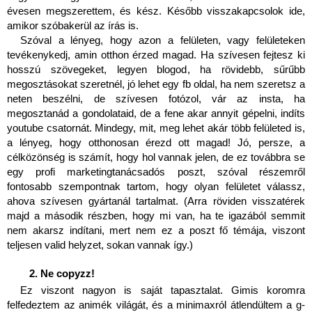
évesen megszerettem, és kész. Később visszakapcsolok ide, 
amikor szóbakerül az írás is.
Szóval a lényeg, hogy azon a felületen, vagy felületeken 
tevékenykedj, amin otthon érzed magad. Ha szívesen fejtesz ki 
hosszú szövegeket, legyen blogod, ha rövidebb, sűrűbb 
megosztásokat szeretnél, jó lehet egy fb oldal, ha nem szeretsz a 
neten beszélni, de szívesen fotózol, vár az insta, ha 
megosztanád a gondolataid, de a fene akar annyit gépelni, indíts 
youtube csatornát. Mindegy, mit, meg lehet akár több felületed is, 
a lényeg, hogy otthonosan érezd ott magad! Jó, persze, a 
célközönség is számít, hogy hol vannak jelen, de ez továbbra se 
egy profi marketingtanácsadós poszt, szóval részemről 
fontosabb szempontnak tartom, hogy olyan felületet válassz, 
ahova szívesen gyártanál tartalmat. (Arra röviden visszatérek 
majd a második részben, hogy mi van, ha te igazából semmit 
nem akarsz indítani, mert nem ez a poszt fő témája, viszont 
teljesen valid helyzet, sokan vannak így.)
Ne copyzz!
Ez viszont nagyon is saját tapasztalat. Gimis koromra 
felfedeztem az animék világát, és a minimaxról átlendültem a g-