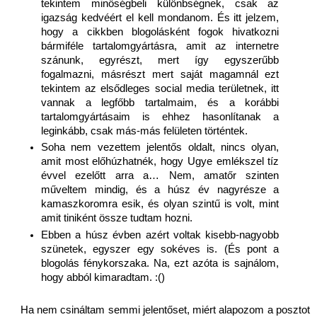
tekintem minőségbeli különbségnek, csak az 
igazság kedvéért el kell mondanom. És itt jelzem, 
hogy a cikkben blogolásként fogok hivatkozni 
bármiféle tartalomgyártásra, amit az internetre 
szánunk, egyrészt, mert így egyszerűbb 
fogalmazni, másrészt mert saját magamnál ezt 
tekintem az elsődleges social media területnek, itt 
vannak a legfőbb tartalmaim, és a korábbi 
tartalomgyártásaim is ehhez hasonlítanak a 
leginkább, csak más-más felületen történtek.
Soha nem vezettem jelentős oldalt, nincs olyan, 
amit most előhúzhatnék, hogy Ugye emlékszel tíz 
évvel ezelőtt arra a… Nem, amatőr szinten 
műveltem mindig, és a húsz év nagyrésze a 
kamaszkoromra esik, és olyan szintű is volt, mint 
amit tiniként össze tudtam hozni. 
Ebben a húsz évben azért voltak kisebb-nagyobb 
szünetek, egyszer egy sokéves is. (És pont a 
blogolás fénykorszaka. Na, ezt azóta is sajnálom, 
hogy abból kimaradtam. :()
Ha nem csináltam semmi jelentőset, miért alapozom a posztot 