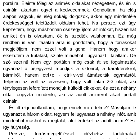
portálra. Eleinte főleg az animés oldalakat nézegettem, és én is 
csinálni akartam egyet a kedvecemnek. Gondoltam, ha elég 
alapos vagyok, és elég sokáig dolgozok, akkor egy mindenféle 
érdekességgel teletűzdelt oldalam lehet. Na persze, ezt úgy 
képzeltem, hogy máshonnan összegyűjtöm az infókat, hiszen hát 
amiket én is olvastam, ők is szedték valahonnan. Ez még 
rendben is van, taaalán arra is gondoltam, hogy a forrásokat 
megjelöljem, nem ezzel volt a gond. Hanem hogy amikor 
elkezdtem a kutatást, szinte mindehol _ugyanazt_ találtam. De 
szó szerint! Nem egy portálon még csak át se fogalmazták 
ugyanazt a bejegyzést mondjuk a sztoriról, a karakterekről, 
bármiről, hanem ctrl+c - ctrl+v-vel átmásolták egymástól. 
Teljesen az volt az érzésem, hogy volt talán 2-3 oldal, aki 
ténylegesen lefordított mondjuk külföldi cikkeket, és ezt a néhány 
oldalt copyzta mindenki, aki az adott animéről akart portált 
csinálni. 
És itt elgondolkodtam, hogy ennek mi értelme? Másoljam le 
ugyanazt a három oldalt, tegyem fel ugyanazt a néhány infót, amit 
mindenhol máshol is megtalál, akit érdekel az adott anime? Ez 
így hülyeség.
Persze, forrásmegjelöléssel idézhetsz tartalmakat 