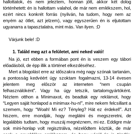
hallottatok, és nem jeleztem, honnan jött, akkor két dolog 
történhetett: én is hallottam valahol, de már nem emlékszem, hol, 
ezért nincs konkrét forrás (nyilván, ha tudom, hogy nem az 
enyém az ötlet, azt jelzem), vagy egyszerűen én is eljutottam 
ugyanarra a tapasztalatra, mint más. Van ilyen. :D 
Várjunk bele! :D 
Találd meg azt a felületet, ami neked való!
Na jó, ezt ebben a formában pont én is veszem egy tábori 
előadásból, de épp illik a történet elkezdéséhez.
Mert a blogolást erre az időszakra még nagy szónak tartanám, 
a pontosság kedvéért úgy szoktam fogalmazni, 13-14 évesen 
jelentem meg először az interneten “nem csupán 
felhasználóként”. Vagy ha úgy tetszik, tartalomgyártóként. 
Néztem otthon a Minimaxot, és beadtak egy reklámot, hogy 
“Legyen saját honlapod a minimax-hu-n!”, mire nekem felcsillant a 
szemem, hogy “Woah! Mi ez? Tényleg? Hát ez érdekel!”. Azt 
hiszem, erre mondják, hogy meglátni és megszeretni, de 
legalábbis tudtam, hogy muszáj megnéznem, mi ez. Eddigre már 
sok mini-honlap volt regisztrálva, nézelődtem köztük, de már 