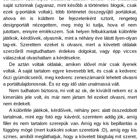
saját sztorinak (ugyanaz, mint később a történetes blogok, csak 
ezek g-portálok voltak), több történetet összegyűjtő portálokat, 
ahova én is küldtem be fejezetenként sztorit, rengeteg 
designportált nézegettem, meg még ki tudja, hova el nem 
jutottam, ennyire emlékszem. Sok helyen felbukkantak különféle 
játékok, kérdőívek, olyasmik, mint a néhány éve látott ilyen-olyan 
tag-ek. Szerettem ezeket is olvasni, mert a követett oldalak 
szerzőiről megtudhattam érdekes dolgokat, vagy épp vicces 
válaszokat olvashattam a kérdésekre.
De aztán voltak oldalak, amiken idővel már csak ilyenek 
voltak. A saját tartalom egyre kevesebb lett, és csak a kedvenc 
őszi gyümölcseiről, meg kedvenc zeneszámairól lehetett olvasni 
a portáltulajdonosnak. És ez egy idő után unalmassá vált.
Nem tudhatom biztosra, mi volt az ok, de kívülről nekem ez a 
kimerülés jele volt, és már nem jártam fel ezeket olvasni, mert 
nem érdekelt.
A különféle játékok, kérdőívek, néhány perc alatt összedobott 
tartalmak, mint egy fotó egy kávéról, szerintem addig jók, amíg 
filler és nem tartalom szerepük van. Amíg egy kis bepillantás a 
függöny mögé (mert kukkolni sokan szeretünk :D), amíg egy kis 
színes, amiből megláthatjuk, hogy a követett blogtulaj mit szeret, 