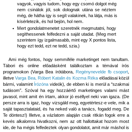
vagyok, vagyis tudom, hogy egy csomó dolgot még 
nem csinálok jól, sok dolognak utána se néztem 
még, de hátha így is segít valakinek, ha látja, más is 
kísérletezik, és hol bejön, hol nem. 
Mert gondolatmenetet szeretnék megmutatni, hogy 
segíthessenek felfedezni a saját utadat. (Meg mert 
szerintem így izgalmasabb, mint egy X pontos lista, 
hogy ezt tedd, ezt ne tedd, szia.)
Ami még fontos, hogy semmiféle marketinget nem tanultam. 
Tábori és online előadásként találkoztam a témával írós 
programokon (Varga Bea írótábora, 
Regénynevelde fb csoport
, 
illetve 
Varga Bea, Róbert Katalin és Kozma Réka
 előadásai közül 
bármi, valamint 
Írózóna
 videók), de ebben ki is merül a “szakmai 
tudásom”. Szóval ha egy hozzáértő marketinges valami mást 
javasol, mint amit én írtam, akkor jó eséllyel neki van igaza. (De 
persze arra is igaz, hogy vizsgáld meg, egyetértesz-e vele, mik a 
saját tapasztalataid, és ha neked való a tanács, fogadd meg. De 
Te döntesz!) Illetve, a vázlatom alapján csak ritkán fogok erre a 
kevés alkalomra hivatkozni, nem az ott hallottakat hozom most 
ide, de ha mégis felfedeztek olyan gondolatot, amit már máshol is 