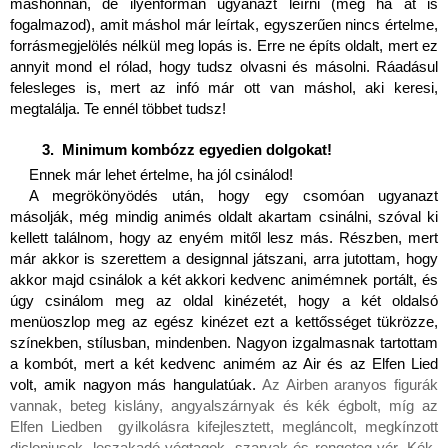
máshonnan, de ilyenformán ugyanazt leírni (még ha át is 
fogalmazod), amit máshol már leírtak, egyszerűen nincs értelme, 
forrásmegjelölés nélkül meg lopás is. Erre ne építs oldalt, mert ez 
annyit mond el rólad, hogy tudsz olvasni és másolni. Ráadásul 
felesleges is, mert az infó már ott van máshol, aki keresi, 
megtalálja. Te ennél többet tudsz!
 Minimum kombózz egyedien dolgokat!
Ennek már lehet értelme, ha jól csinálod!
A megrökönyödés után, hogy egy csomóan ugyanazt 
másolják, még mindig animés oldalt akartam csinálni, szóval ki 
kellett találnom, hogy az enyém mitől lesz más. Részben, mert 
már akkor is szerettem a designnal játszani, arra jutottam, hogy 
akkor majd csinálok a két akkori kedvenc animémnek portált, és 
úgy csinálom meg az oldal kinézetét, hogy a két oldalsó 
menüoszlop meg az egész kinézet ezt a kettősséget tükrözze, 
színekben, stílusban, mindenben. Nagyon izgalmasnak tartottam 
a kombót, mert a két kedvenc animém az Air és az Elfen Lied 
volt, amik nagyon más hangulatúak. 
Az Airben aranyos figurák 
vannak, beteg kislány, angyalszárnyak és kék égbolt, míg az 
Elfen Liedben  gyilkolásra kifejlesztett, megláncolt, megkínzott 
dicloniusok, leszakadó végtagok, szarvak és rengeteg vér. Kék-