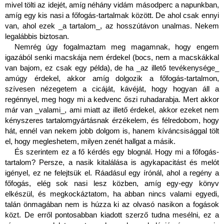
mivel tölti az idejét, amíg néhány vidám másodperc a napunkban, 
amíg egy kis nasi a főfogás-tartalmak között. De ahol csak ennyi 
van, ahol ezek _a tartalom_, az hosszútávon unalmas. Nekem 
legalábbis biztosan.
Nemrég úgy fogalmaztam meg magamnak, hogy engem 
igazából senki macskája nem érdekel (bocs, nem a macskákkal 
van bajom, ez csak egy példa), de ha _az illető tevékenysége_ 
amúgy érdekel, akkor amíg dolgozik a főfogás-tartalmon, 
szívesen nézegetem a cicáját, kávéját, hogy hogyan áll a 
regénnyel, meg hogy mi a kedvenc őszi ruhadarabja. Mert akkor 
már van _valami_, ami miatt az illető érdekel, akkor ezeket nem 
kényszeres tartalomgyártásnak érzékelem, és félredobom, hogy 
hát, ennél van nekem jobb dolgom is, hanem kíváncsisággal tölt 
el, hogy megleshetem, milyen zenét hallgat a másik.
És szerintem ez a fő kérdés egy blognál. Hogy mi a főfogás-
tartalom? Persze, a nasik kitalálása is agykapacitást és melót 
igényel, ez ne felejtsük el. Ráadásul egy írónál, ahol a regény a 
főfogás, elég sok nasi lesz közben, amíg egy-egy könyv 
elkészül, és megkockáztatom, ha abban nincs valami egyedi, 
talán önmagában nem is húzza ki az olvasó nasikon a fogások 
közt. De erről pontosabban kiadott szerző tudna mesélni, ez a 