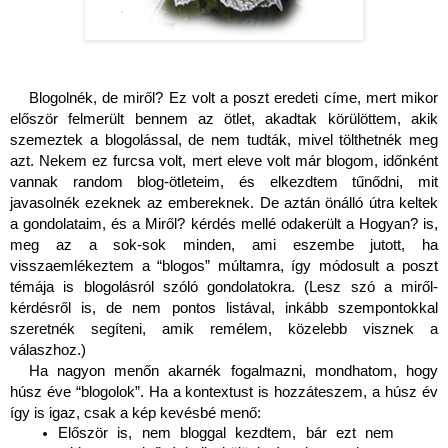
Blogolnék, de miről? Ez volt a poszt eredeti címe, mert mikor 
először felmerült bennem az ötlet, akadtak körülöttem, akik 
szemeztek a blogolással, de nem tudták, mivel tölthetnék meg 
azt. Nekem ez furcsa volt, mert eleve volt már blogom, időnként 
vannak random blog-ötleteim, és elkezdtem tűnődni, mit 
javasolnék ezeknek az embereknek. De aztán önálló útra keltek 
a gondolataim, és a Miről? kérdés mellé odakerült a Hogyan? is, 
meg az a sok-sok minden, ami eszembe jutott, ha 
visszaemlékeztem a “blogos” múltamra, így módosult a poszt 
témája is blogolásról szóló gondolatokra. (Lesz szó a miről-
kérdésről is, de nem pontos listával, inkább szempontokkal 
szeretnék segíteni, amik remélem, közelebb visznek a 
válaszhoz.)
Ha nagyon menőn akarnék fogalmazni, mondhatom, hogy 
húsz éve “blogolok”. Ha a kontextust is hozzáteszem, a húsz év 
így is igaz, csak a kép kevésbé menő:
Először is, nem bloggal kezdtem, bár ezt nem 