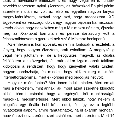
csak a neveldékre emlékszem, és hogy végül én is tündér-
neveldét terveztem nyitni. (Asszem, az ötéveskori Én pici pónim 
szeretetem után ez volt az első és egyetlen nagyon lányos 
megnyilvánulásom, szóval nagy szó, hogy megosztom. XD 
Egyébként ez visszagondolva egy nagyon bájosan kamaszosan 
kettős dolog, hogy napközben még a Minimaxot néztem, éjszaka 
meg az X-aktákat bámultam és persze danascully volt a 
felhasználónevem a gyerekeknek szóló Minimax honlapon.) 
Az emlékeim is homályosak, és nem is fontosak a részletek, a 
lényeg, hogy nagyon élveztem, amit csináltam. A megnyitásig 
végül nem jutottam el, de a képgyűjtés megvolt, az oldalra 
feltöltöttem a szövegeket, és már akkor izgalmasnak találtam 
kidolgozni a rendszert, hogy hogy igényelhet valaki tündért, 
hogyan gondozhatja, és mindezt hogy oldjam meg minimális 
internetforgalommal, mert ekkoriban még percdíjas net volt.
Hogy ez miért fontos? Mert innen indult minden. Mert emiatt 
más a helyzetem, mint annak, aki most azért szeretne blogot/fb 
oldalt, bármit csinálni, hogy a regényét, írói munkásságát 
másokkal megismertesse. Mert ebből látszik, hogy nekem a 
blogolás egy önálló hobbiként indult, és így ez a legfőbb 
hivatkozási alapom, amire rámutathatok, ha el akarom mondani, 
hogy én ezt egyszerűen azért csinálom, mert szeretem. Mert 14 