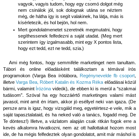
vagyok, vagyis tudom, hogy egy csomó dolgot még 
nem csinálok jól, sok dolognak utána se néztem 
még, de hátha így is segít valakinek, ha látja, más is 
kísérletezik, és hol bejön, hol nem. 
Mert gondolatmenetet szeretnék megmutatni, hogy 
segíthessenek felfedezni a saját utadat. (Meg mert 
szerintem így izgalmasabb, mint egy X pontos lista, 
hogy ezt tedd, ezt ne tedd, szia.)
Ami még fontos, hogy semmiféle marketinget nem tanultam. 
Tábori és online előadásként találkoztam a témával írós 
programokon (Varga Bea írótábora, 
Regénynevelde fb csoport
, 
illetve 
Varga Bea, Róbert Katalin és Kozma Réka
 előadásai közül 
bármi, valamint 
Írózóna
 videók), de ebben ki is merül a “szakmai 
tudásom”. Szóval ha egy hozzáértő marketinges valami mást 
javasol, mint amit én írtam, akkor jó eséllyel neki van igaza. (De 
persze arra is igaz, hogy vizsgáld meg, egyetértesz-e vele, mik a 
saját tapasztalataid, és ha neked való a tanács, fogadd meg. De 
Te döntesz!) Illetve, a vázlatom alapján csak ritkán fogok erre a 
kevés alkalomra hivatkozni, nem az ott hallottakat hozom most 
ide, de ha mégis felfedeztek olyan gondolatot, amit már máshol is 