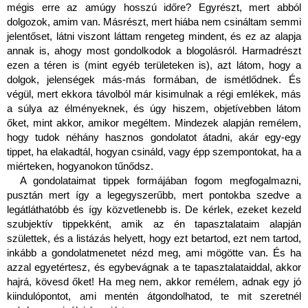
mégis erre az amúgy hosszú időre? Egyrészt, mert abból 
dolgozok, amim van. Másrészt, mert hiába nem csináltam semmi 
jelentőset, látni viszont láttam rengeteg mindent, és ez az alapja 
annak is, ahogy most gondolkodok a blogolásról. Harmadrészt 
ezen a téren is (mint egyéb területeken is), azt látom, hogy a 
dolgok, jelenségek más-más formában, de ismétlődnek. És 
végül, mert ekkora távolból már kisimulnak a régi emlékek, más 
a súlya az élményeknek, és úgy hiszem, objetívebben látom 
őket, mint akkor, amikor megéltem. Mindezek alapján remélem, 
hogy tudok néhány hasznos gondolatot átadni, akár egy-egy 
tippet, ha elakadtál, hogyan csináld, vagy épp szempontokat, ha a 
miérteken, hogyanokon tűnődsz.
A gondolataimat tippek formájában fogom megfogalmazni, 
pusztán mert így a legegyszerűbb, mert pontokba szedve a 
legátláthatóbb és így közvetlenebb is. De kérlek, ezeket kezeld 
szubjektív tippekként, amik az én tapasztalataim alapján 
születtek, és a listázás helyett, hogy ezt betartod, ezt nem tartod, 
inkább a gondolatmenetet nézd meg, ami mögötte van. És ha 
azzal egyetértesz, és egybevágnak a te tapasztalataiddal, akkor 
hajrá, kövesd őket! Ha meg nem, akkor remélem, adnak egy jó 
kiindulópontot, ami mentén átgondolhatod, te mit szeretnél 