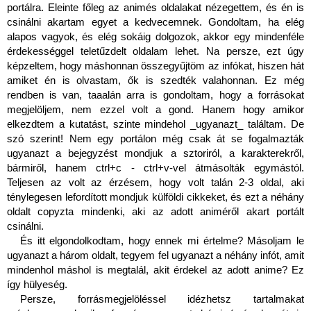
portálra. Eleinte főleg az animés oldalakat nézegettem, és én is 
csinálni akartam egyet a kedvecemnek. Gondoltam, ha elég 
alapos vagyok, és elég sokáig dolgozok, akkor egy mindenféle 
érdekességgel teletűzdelt oldalam lehet. Na persze, ezt úgy 
képzeltem, hogy máshonnan összegyűjtöm az infókat, hiszen hát 
amiket én is olvastam, ők is szedték valahonnan. Ez még 
rendben is van, taaalán arra is gondoltam, hogy a forrásokat 
megjelöljem, nem ezzel volt a gond. Hanem hogy amikor 
elkezdtem a kutatást, szinte mindehol _ugyanazt_ találtam. De 
szó szerint! Nem egy portálon még csak át se fogalmazták 
ugyanazt a bejegyzést mondjuk a sztoriról, a karakterekről, 
bármiről, hanem ctrl+c - ctrl+v-vel átmásolták egymástól. 
Teljesen az volt az érzésem, hogy volt talán 2-3 oldal, aki 
ténylegesen lefordított mondjuk külföldi cikkeket, és ezt a néhány 
oldalt copyzta mindenki, aki az adott animéről akart portált 
csinálni. 
És itt elgondolkodtam, hogy ennek mi értelme? Másoljam le 
ugyanazt a három oldalt, tegyem fel ugyanazt a néhány infót, amit 
mindenhol máshol is megtalál, akit érdekel az adott anime? Ez 
így hülyeség.
Persze, forrásmegjelöléssel idézhetsz tartalmakat 