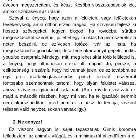
évesen megszerettem, és kész. Később visszakapcsolok ide, 
amikor szóbakerül az írás is.
Szóval a lényeg, hogy azon a felületen, vagy felületeken 
tevékenykedj, amin otthon érzed magad. Ha szívesen fejtesz ki 
hosszú szövegeket, legyen blogod, ha rövidebb, sűrűbb 
megosztásokat szeretnél, jó lehet egy fb oldal, ha nem szeretsz a 
neten beszélni, de szívesen fotózol, vár az insta, ha 
megosztanád a gondolataid, de a fene akar annyit gépelni, indíts 
youtube csatornát. Mindegy, mit, meg lehet akár több felületed is, 
a lényeg, hogy otthonosan érezd ott magad! Jó, persze, a 
célközönség is számít, hogy hol vannak jelen, de ez továbbra se 
egy profi marketingtanácsadós poszt, szóval részemről 
fontosabb szempontnak tartom, hogy olyan felületet válassz, 
ahova szívesen gyártanál tartalmat. (Arra röviden visszatérek 
majd a második részben, hogy mi van, ha te igazából semmit 
nem akarsz indítani, mert nem ez a poszt fő témája, viszont 
teljesen valid helyzet, sokan vannak így.)
Ne copyzz!
Ez viszont nagyon is saját tapasztalat. Gimis koromra 
felfedeztem az animék világát, és a minimaxról átlendültem a g-