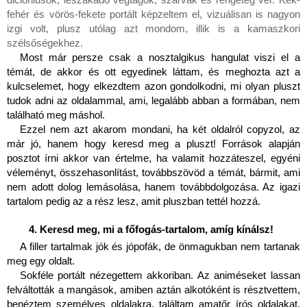
fehér és vörös-fekete portált képzeltem el, vizuálisan is nagyon 
izgi volt, plusz utólag azt mondom, illik is a kamaszkori 
szélsőségekhez.
Most már persze csak a nosztalgikus hangulat viszi el a 
témát, de akkor és ott egyedinek láttam, és meghozta azt a 
kulcselemet, hogy elkezdtem azon gondolkodni, mi olyan pluszt 
tudok adni az oldalammal, ami, legalább abban a formában, nem 
található meg máshol.
Ezzel nem azt akarom mondani, ha két oldalról copyzol, az 
már jó, hanem hogy keresd meg a pluszt! Források alapján 
posztot írni akkor van értelme, ha valamit hozzáteszel, egyéni 
véleményt, összehasonlítást, továbbszövöd a témát, bármit, ami 
nem adott dolog lemásolása, hanem továbbdolgozása. Az igazi 
tartalom pedig az a rész lesz, amit pluszban tettél hozzá.
Keresd meg, mi a főfogás-tartalom, amíg kínálsz!
A filler tartalmak jók és jópofák, de önmagukban nem tartanak 
meg egy oldalt.
Sokféle portált nézegettem akkoriban. Az animéseket lassan 
felváltották a mangások, amiben aztán alkotóként is résztvettem, 
benéztem személyes oldalakra, találtam amatőr írós oldalakat, 