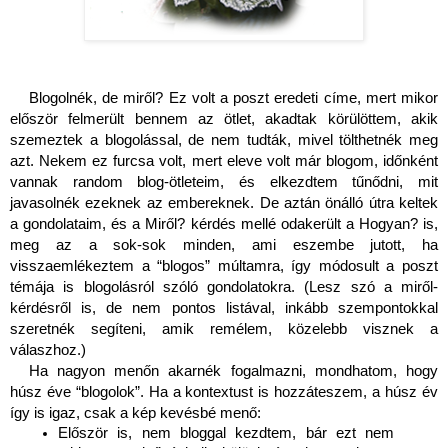
Blogolnék, de miről? Ez volt a poszt eredeti címe, mert mikor 
először felmerült bennem az ötlet, akadtak körülöttem, akik 
szemeztek a blogolással, de nem tudták, mivel tölthetnék meg 
azt. Nekem ez furcsa volt, mert eleve volt már blogom, időnként 
vannak random blog-ötleteim, és elkezdtem tűnődni, mit 
javasolnék ezeknek az embereknek. De aztán önálló útra keltek 
a gondolataim, és a Miről? kérdés mellé odakerült a Hogyan? is, 
meg az a sok-sok minden, ami eszembe jutott, ha 
visszaemlékeztem a “blogos” múltamra, így módosult a poszt 
témája is blogolásról szóló gondolatokra. (Lesz szó a miről-
kérdésről is, de nem pontos listával, inkább szempontokkal 
szeretnék segíteni, amik remélem, közelebb visznek a 
válaszhoz.)
Ha nagyon menőn akarnék fogalmazni, mondhatom, hogy 
húsz éve “blogolok”. Ha a kontextust is hozzáteszem, a húsz év 
így is igaz, csak a kép kevésbé menő:
Először is, nem bloggal kezdtem, bár ezt nem 