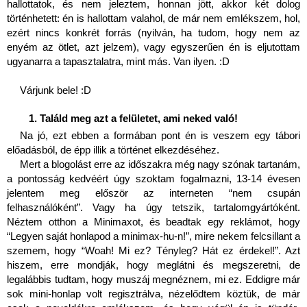
hallottatok, és nem jeleztem, honnan jött, akkor két dolog 
történhetett: én is hallottam valahol, de már nem emlékszem, hol, 
ezért nincs konkrét forrás (nyilván, ha tudom, hogy nem az 
enyém az ötlet, azt jelzem), vagy egyszerűen én is eljutottam 
ugyanarra a tapasztalatra, mint más. Van ilyen. :D 
Várjunk bele! :D 
Találd meg azt a felületet, ami neked való!
Na jó, ezt ebben a formában pont én is veszem egy tábori 
előadásból, de épp illik a történet elkezdéséhez.
Mert a blogolást erre az időszakra még nagy szónak tartanám, 
a pontosság kedvéért úgy szoktam fogalmazni, 13-14 évesen 
jelentem meg először az interneten “nem csupán 
felhasználóként”. Vagy ha úgy tetszik, tartalomgyártóként. 
Néztem otthon a Minimaxot, és beadtak egy reklámot, hogy 
“Legyen saját honlapod a minimax-hu-n!”, mire nekem felcsillant a 
szemem, hogy “Woah! Mi ez? Tényleg? Hát ez érdekel!”. Azt 
hiszem, erre mondják, hogy meglátni és megszeretni, de 
legalábbis tudtam, hogy muszáj megnéznem, mi ez. Eddigre már 
sok mini-honlap volt regisztrálva, nézelődtem köztük, de már 