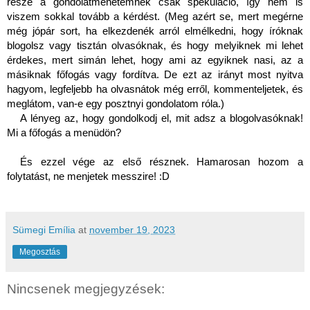
része a gondolatmenetemnek csak spekuláció, így nem is 
viszem sokkal tovább a kérdést. (Meg azért se, mert megérne 
még jópár sort, ha elkezdenék arról elmélkedni, hogy íróknak 
blogolsz vagy tisztán olvasóknak, és hogy melyiknek mi lehet 
érdekes, mert simán lehet, hogy ami az egyiknek nasi, az a 
másiknak főfogás vagy fordítva. De ezt az irányt most nyitva 
hagyom, legfeljebb ha olvasnátok még erről, kommenteljetek, és 
meglátom, van-e egy posztnyi gondolatom róla.)  
A lényeg az, hogy gondolkodj el, mit adsz a blogolvasóknak! 
Mi a főfogás a menüdön?
És ezzel vége az első résznek. Hamarosan hozom a 
folytatást, ne menjetek messzire! :D 
Sümegi Emília
at
november 19, 2023
Megosztás
Nincsenek megjegyzések: