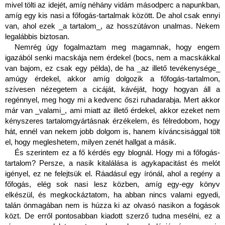
mivel tölti az idejét, amíg néhány vidám másodperc a napunkban, 
amíg egy kis nasi a főfogás-tartalmak között. De ahol csak ennyi 
van, ahol ezek _a tartalom_, az hosszútávon unalmas. Nekem 
legalábbis biztosan.
Nemrég úgy fogalmaztam meg magamnak, hogy engem 
igazából senki macskája nem érdekel (bocs, nem a macskákkal 
van bajom, ez csak egy példa), de ha _az illető tevékenysége_ 
amúgy érdekel, akkor amíg dolgozik a főfogás-tartalmon, 
szívesen nézegetem a cicáját, kávéját, hogy hogyan áll a 
regénnyel, meg hogy mi a kedvenc őszi ruhadarabja. Mert akkor 
már van _valami_, ami miatt az illető érdekel, akkor ezeket nem 
kényszeres tartalomgyártásnak érzékelem, és félredobom, hogy 
hát, ennél van nekem jobb dolgom is, hanem kíváncsisággal tölt 
el, hogy megleshetem, milyen zenét hallgat a másik.
És szerintem ez a fő kérdés egy blognál. Hogy mi a főfogás-
tartalom? Persze, a nasik kitalálása is agykapacitást és melót 
igényel, ez ne felejtsük el. Ráadásul egy írónál, ahol a regény a 
főfogás, elég sok nasi lesz közben, amíg egy-egy könyv 
elkészül, és megkockáztatom, ha abban nincs valami egyedi, 
talán önmagában nem is húzza ki az olvasó nasikon a fogások 
közt. De erről pontosabban kiadott szerző tudna mesélni, ez a 