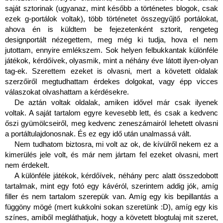
saját sztorinak (ugyanaz, mint később a történetes blogok, csak 
ezek g-portálok voltak), több történetet összegyűjtő portálokat, 
ahova én is küldtem be fejezetenként sztorit, rengeteg 
designportált nézegettem, meg még ki tudja, hova el nem 
jutottam, ennyire emlékszem. Sok helyen felbukkantak különféle 
játékok, kérdőívek, olyasmik, mint a néhány éve látott ilyen-olyan 
tag-ek. Szerettem ezeket is olvasni, mert a követett oldalak 
szerzőiről megtudhattam érdekes dolgokat, vagy épp vicces 
válaszokat olvashattam a kérdésekre.
De aztán voltak oldalak, amiken idővel már csak ilyenek 
voltak. A saját tartalom egyre kevesebb lett, és csak a kedvenc 
őszi gyümölcseiről, meg kedvenc zeneszámairól lehetett olvasni 
a portáltulajdonosnak. És ez egy idő után unalmassá vált.
Nem tudhatom biztosra, mi volt az ok, de kívülről nekem ez a 
kimerülés jele volt, és már nem jártam fel ezeket olvasni, mert 
nem érdekelt.
A különféle játékok, kérdőívek, néhány perc alatt összedobott 
tartalmak, mint egy fotó egy kávéról, szerintem addig jók, amíg 
filler és nem tartalom szerepük van. Amíg egy kis bepillantás a 
függöny mögé (mert kukkolni sokan szeretünk :D), amíg egy kis 
színes, amiből megláthatjuk, hogy a követett blogtulaj mit szeret, 