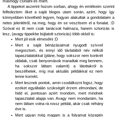
máshogy csinálni és miért.
A tippeket aszerint hozom sorban, ahogy én emlékeim szerint 
felfedeztem őket a saját blogos utam során, azért, hogy így 
könnyebben követhető legyen, hogyan alakultak a gondolataim a 
netes jelenlétről, na meg, hogy én se veszítsem el a fonalat. :D 
Szóval ez itt nem csak tanácsok halmaza, hanem sztorizás is 
lesz, (avagy tippekbe bújtatott sztorizás) több okból is:
Mert jól esik elmesélni :D 
Mert a saját bénázásaimat nyugodt szívvel 
megosztom, és ennyi idő távlatából név nélküli 
tapasztalatokkal (pláne, hogy sokszor nem konkrét 
oldalak, csak benyomások maradtak meg bennem, 
ha sokszor láttam valamit) a látottakról is 
beszélhetek, míg mai aktuális példákkal ez nem 
lenne korrekt.
Mert lesznek pontok, amin csodálkozni fogsz, hogy 
ezeket egyáltalán szükségét érzem elmondani, de 
hidd el, pontosan azért mondom, mert mindnek 
tapasztalati alapja van. Avagy nem mondanám, ha 
nem láttam volna rá rossz példát, akár csak néhány 
éve is.
Mert ugyan még magam is a folyamat közepén 