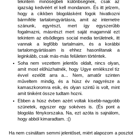
tekintem minőségbeli különbségnek, csak az 
igazság kedvéért el kell mondanom. És itt jelzem, 
hogy a cikkben blogolásként fogok hivatkozni 
bármiféle tartalomgyártásra, amit az internetre 
szánunk, egyrészt, mert így egyszerűbb 
fogalmazni, másrészt mert saját magamnál ezt 
tekintem az elsődleges social media területnek, itt 
vannak a legfőbb tartalmaim, és a korábbi 
tartalomgyártásaim is ehhez hasonlítanak a 
leginkább, csak más-más felületen történtek.
Soha nem vezettem jelentős oldalt, nincs olyan, 
amit most előhúzhatnék, hogy Ugye emlékszel tíz 
évvel ezelőtt arra a… Nem, amatőr szinten 
műveltem mindig, és a húsz év nagyrésze a 
kamaszkoromra esik, és olyan szintű is volt, mint 
amit tiniként össze tudtam hozni. 
Ebben a húsz évben azért voltak kisebb-nagyobb 
szünetek, egyszer egy sokéves is. (És pont a 
blogolás fénykorszaka. Na, ezt azóta is sajnálom, 
hogy abból kimaradtam. :()
Ha nem csináltam semmi jelentőset, miért alapozom a posztot 