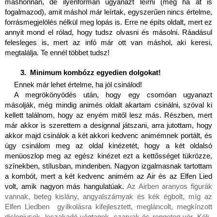
máshonnan, de ilyenformán ugyanazt leírni (még ha át is 
fogalmazod), amit máshol már leírtak, egyszerűen nincs értelme, 
forrásmegjelölés nélkül meg lopás is. Erre ne építs oldalt, mert ez 
annyit mond el rólad, hogy tudsz olvasni és másolni. Ráadásul 
felesleges is, mert az infó már ott van máshol, aki keresi, 
megtalálja. Te ennél többet tudsz!
 Minimum kombózz egyedien dolgokat!
Ennek már lehet értelme, ha jól csinálod!
A megrökönyödés után, hogy egy csomóan ugyanazt 
másolják, még mindig animés oldalt akartam csinálni, szóval ki 
kellett találnom, hogy az enyém mitől lesz más. Részben, mert 
már akkor is szerettem a designnal játszani, arra jutottam, hogy 
akkor majd csinálok a két akkori kedvenc animémnek portált, és 
úgy csinálom meg az oldal kinézetét, hogy a két oldalsó 
menüoszlop meg az egész kinézet ezt a kettősséget tükrözze, 
színekben, stílusban, mindenben. Nagyon izgalmasnak tartottam 
a kombót, mert a két kedvenc animém az Air és az Elfen Lied 
volt, amik nagyon más hangulatúak. 
Az Airben aranyos figurák 
vannak, beteg kislány, angyalszárnyak és kék égbolt, míg az 
Elfen Liedben  gyilkolásra kifejlesztett, megláncolt, megkínzott 
dicloniusok, leszakadó végtagok, szarvak és rengeteg vér. Kék-