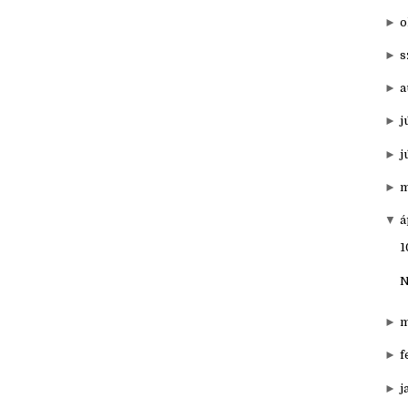
▼
20
►
d
►
o
►
s
►
a
►
j
►
j
►
m
▼
á
1
N
►
m