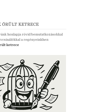
K ŐRÜLT KETRECE
rünk honlapja rövid bemutatkozásokkal
vcsinálókkal a regényeinkhez:
rült ketrece