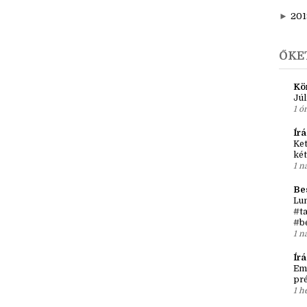
►
f
►
j
►
201
ŐKE
Kö
Júl
1 ór
Írá
Ket
két
1 n
Be
Lun
#ta
#b
1 n
Ír