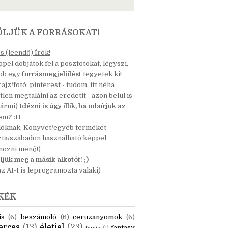
ÖLJÜK A FORRÁSOKAT!
 (leendő) Írók!
pel dobjátok fel a posztotokat, légyszi,
ább egy
forrásmegjelölést
tegyetek ki!
 rajz/fotó; pinterest - tudom, itt néha
tlen megtalálni az eredetit - azon belül is
bármi)
Idézni is úgy illik, ha odaírjuk az
nem? :D
dóknak: Könyvet/egyéb terméket
zta/szabadon használható képpel
mozni menő!)
ljük meg a másik alkotót! ;)
z AI-t is leprogramozta valaki)