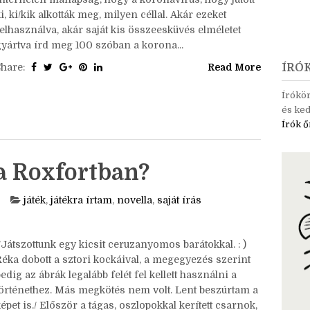
Mert a játék most is megy tovább! : D Íme a
eladat: Elég sok konspirációs történet kering az
interneten manapság, hogy a koronavírus, hogy jutott
i, ki/kik alkották meg, milyen céllal. Akár ezeket
elhasználva, akár saját kis összeesküvés elméletet
gyártva írd meg 100 szóban a korona...
Share:
Read More
ÍRÓ
Írókö
és ked
Írók ő
 a Roxfortban?
játék
,
játékra írtam
,
novella
,
saját írás
Játszottunk egy kicsit ceruzanyomos barátokkal. : )
Réka dobott a sztori kockáival, a megegyezés szerint