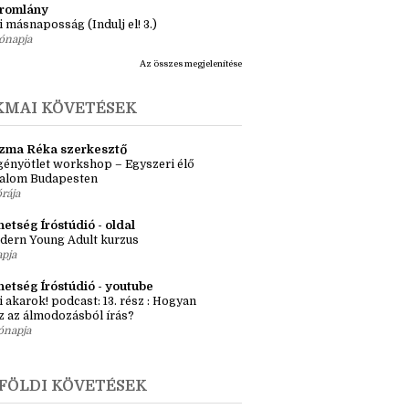
ma ZR: Megtörve (Ragadozók és
dák 1.)
ete
tromlány
i másnaposság (Indulj el! 3.)
ónapja
Az összes megjelenítése
KMAI KÖVETÉSEK
zma Réka szerkesztő
ényötlet workshop – Egyszeri élő
kalom Budapesten
órája
etség Íróstúdió - oldal
dern Young Adult kurzus
apja
hetség Íróstúdió - youtube
i akarok! podcast: 13. rész : Hogyan
z az álmodozásból írás?
ónapja