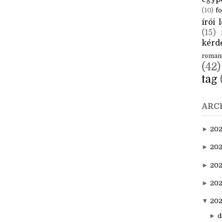
CÍM
aktuál
egyp
(10)
fo
írói l
(15)
kérde
roman
(42)
tag
ARC
►
20
►
202
►
20
►
202