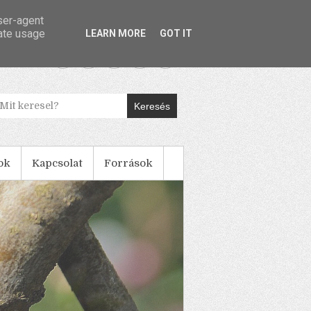
user-agent
rate usage
LEARN MORE
GOT IT
Keresés
ok
Kapcsolat
Források