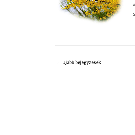
p
k
a
← Újabb bejegyzések