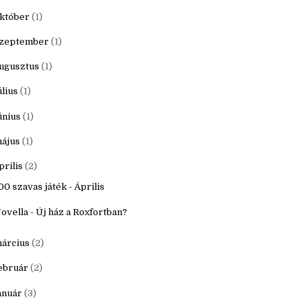
20
(16)
ecember
(1)
któber
(1)
zeptember
(1)
ugusztus
(1)
úlius
(1)
únius
(1)
ájus
(1)
prilis
(2)
00 szavas játék - Április
ovella - Új ház a Roxfortban?
árcius
(2)