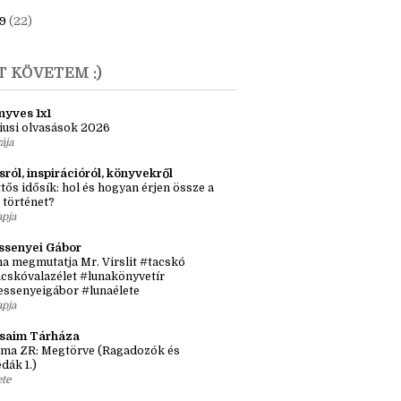
ebruár
(2)
anuár
(3)
9
(22)
T KÖVETEM :)
nyves 1x1
iusi olvasások 2026
ája
sról, inspirációról, könyvekről
tős idősík: hol és hogyan érjen össze a
 történet?
apja
ssenyei Gábor
a megmutatja Mr. Virslit #tacskó
cskóvalazélet #lunakönyvetír
essenyeigábor #lunaélete
apja
ásaim Tárháza