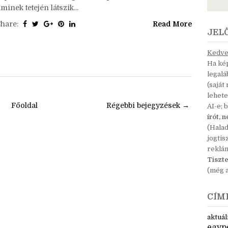
edig az ábrák legalább felét fel kellett használni a
történethez. Más megkötés nem volt. Lent beszúrtam a
épet is./ Először a tágas, oszlopokkal kerített csarnok,
minek tetején látszik...
Share:
Read More
JEL
Kedves
Ha kép
legal
(saját
lehete
Főoldal
Régebbi bejegyzések →
AI-e; 
írót, 
(Hala
jogtis
reklá
Tiszte
(még a