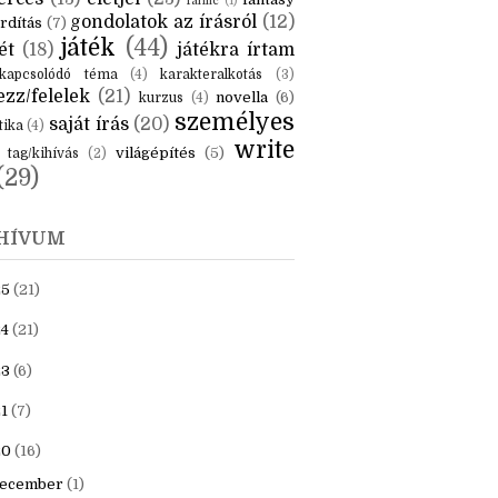
KÉK
is
(6)
beszámoló
(6)
ceruzanyomok
(6)
erces
(13)
életjel
(23)
fantasy
fanfic
(1)
gondolatok az írásról
(12)
rdítás
(7)
játék
(44)
ét
(18)
játékra írtam
kapcsolódó téma
(4)
karakteralkotás
(3)
zz/felelek
(21)
novella
(6)
kurzus
(4)
személyes
saját írás
(20)
tika
(4)
write
világépítés
(5)
tag/kihívás
(2)
(29)
HÍVUM
25
(21)
4
(21)
23
(6)
1
(7)