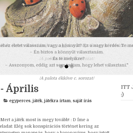
 nehéz életet válasszam, vagy a könnyűt? Ez a nagy kérdés. Te m
– Én biztos a könnyűt választanám.
– És te melyikre?
– Asszonyom, eddig azt sem tudtam, hogy lehet választani."
/A palota ékköve c. sorozat/
- Április
ITT
:)
egyperces
,
játék
,
játékra írtam
,
saját írás