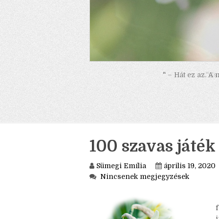
" – Hát ez az. A
100 szavas játék 
Sümegi Emília
április 19, 2020
Nincsenek megjegyzések