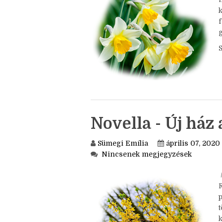
f
k
f
Novella - Új ház
Sümegi Emília
április 07, 2020
Nincsenek megjegyzések
/