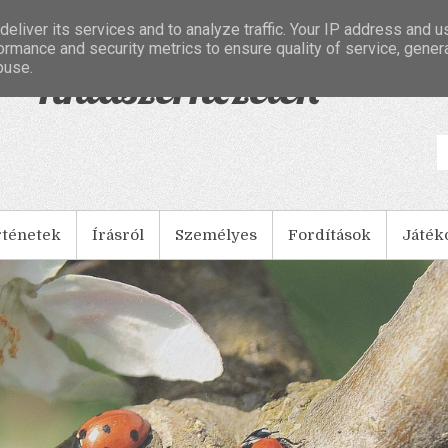
eliver its services and to analyze traffic. Your IP address and 
ormance and security metrics to ensure quality of service, gene
buse.
- Tintaszerkezetek
rténetek
Írásról
Személyes
Fordítások
Játék