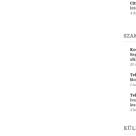
Em
pré
1 h
Ci
Író
4 h
SZA
Ko
Reg
al
21 
Teh
Mo
1 n
Te
Írn
les
5 h