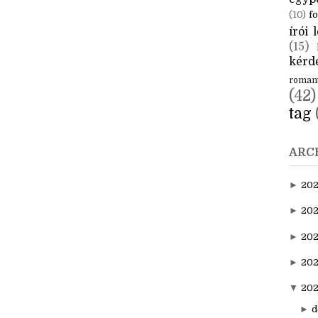
CÍM
aktuál
egyp
(10)
fo
írói l
(15)
kérde
roman
(42)
tag
ARC
►
20
►
202
►
20
►
202