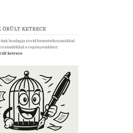
K ŐRÜLT KETRECE
rünk honlapja rövid bemutatkozásokkal
vcsinálókkal a regényeinkhez:
rült ketrece