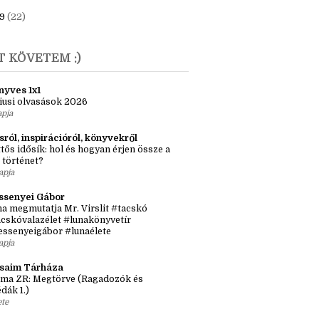
ebruár
(2)
anuár
(3)
9
(22)
T KÖVETEM :)
nyves 1x1
iusi olvasások 2026
apja
sról, inspirációról, könyvekről
tős idősík: hol és hogyan érjen össze a
 történet?
apja
ssenyei Gábor
a megmutatja Mr. Virslit #tacskó
cskóvalazélet #lunakönyvetír
essenyeigábor #lunaélete
apja
ásaim Tárháza