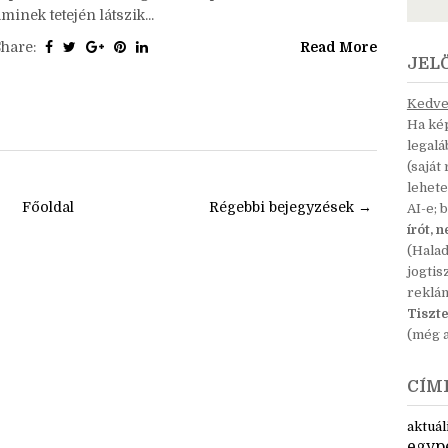
edig az ábrák legalább felét fel kellett használni a
történethez. Más megkötés nem volt. Lent beszúrtam a
épet is./ Először a tágas, oszlopokkal kerített csarnok,
minek tetején látszik...
Share:
Read More
JEL
Kedves
Ha kép
legal
(saját
lehete
Főoldal
Régebbi bejegyzések →
AI-e; 
írót, 
(Hala
jogtis
reklá
Tiszte
(még a