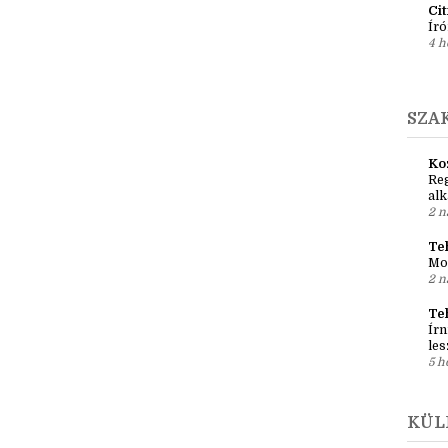
Em
pré
1 h
Ci
Író
4 h
SZA
Ko
Reg
al
2 n
Teh
Mo
2 n
Te
Írn
les
5 h