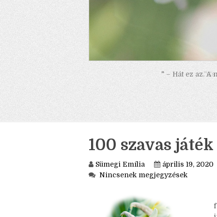
" – Hát ez az. A
100 szavas játék 
Sümegi Emília
április 19, 2020
Nincsenek megjegyzések