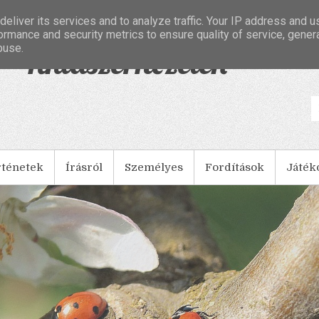
eliver its services and to analyze traffic. Your IP address and 
ormance and security metrics to ensure quality of service, gene
buse.
- Tintaszerkezetek
rténetek
Írásról
Személyes
Fordítások
Játék