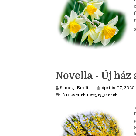
f
k
f
Novella - Új ház
Sümegi Emília
április 07, 2020
Nincsenek megjegyzések
/