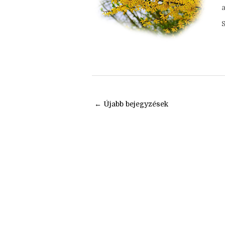
p
k
a
← Újabb bejegyzések