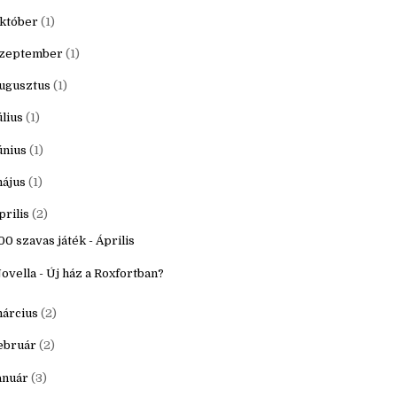
20
(16)
ecember
(1)
któber
(1)
zeptember
(1)
ugusztus
(1)
úlius
(1)
únius
(1)
ájus
(1)
prilis
(2)
00 szavas játék - Április
ovella - Új ház a Roxfortban?
árcius
(2)