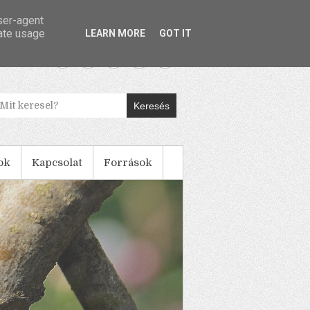
user-agent
rate usage
LEARN MORE
GOT IT
Keresés
ok
Kapcsolat
Források