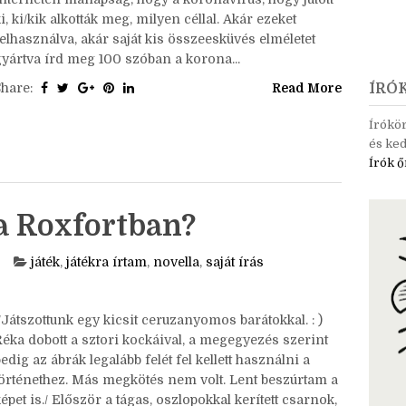
Mert a játék most is megy tovább! : D Íme a
eladat: Elég sok konspirációs történet kering az
interneten manapság, hogy a koronavírus, hogy jutott
i, ki/kik alkották meg, milyen céllal. Akár ezeket
elhasználva, akár saját kis összeesküvés elméletet
gyártva írd meg 100 szóban a korona...
Share:
Read More
ÍRÓ
Írókö
és ked
Írók ő
 a Roxfortban?
játék
,
játékra írtam
,
novella
,
saját írás
Játszottunk egy kicsit ceruzanyomos barátokkal. : )
Réka dobott a sztori kockáival, a megegyezés szerint