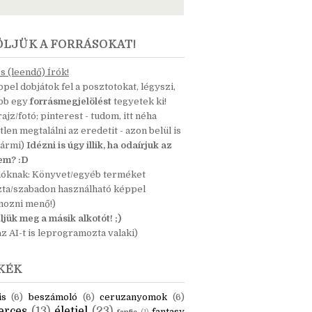
ÖLJÜK A FORRÁSOKAT!
 (leendő) Írók!
pel dobjátok fel a posztotokat, légyszi,
ább egy
forrásmegjelölést
tegyetek ki!
 rajz/fotó; pinterest - tudom, itt néha
tlen megtalálni az eredetit - azon belül is
bármi)
Idézni is úgy illik, ha odaírjuk az
nem? :D
dóknak: Könyvet/egyéb terméket
zta/szabadon használható képpel
mozni menő!)
ljük meg a másik alkotót! ;)
z AI-t is leprogramozta valaki)