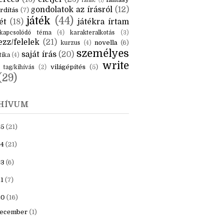
KÉK
is
(6)
beszámoló
(6)
ceruzanyomok
(6)
erces
(13)
életjel
(23)
fantasy
fanfic
(1)
gondolatok az írásról
(12)
rdítás
(7)
játék
(44)
ét
(18)
játékra írtam
kapcsolódó téma
(4)
karakteralkotás
(3)
zz/felelek
(21)
novella
(6)
kurzus
(4)
személyes
saját írás
(20)
tika
(4)
write
világépítés
(5)
tag/kihívás
(2)
(29)
HÍVUM
25
(21)
4
(21)
23
(6)
1
(7)