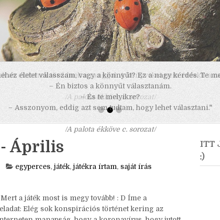
 nehéz életet válasszam, vagy a könnyűt? Ez a nagy kérdés. Te m
– Én biztos a könnyűt választanám.
– És te melyikre?
– Asszonyom, eddig azt sem tudtam, hogy lehet választani."
/A palota ékköve c. sorozat/
- Április
ITT
:)
egyperces
,
játék
,
játékra írtam
,
saját írás