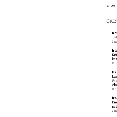
►
f
►
j
►
201
ŐKE
Kö
Júl
1 n
Írá
Ket
két
2 n
Be
Lun
#ta
#b
2 n
Ír