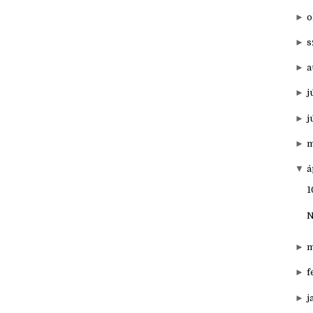
▼
20
►
d
►
o
►
s
►
a
►
j
►
j
►
m
▼
á
1
N
►
m