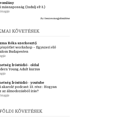
ma ZR: Megtörve (Ragadozók és
dák 1.)
ete
tromlány
i másnaposság (Indulj el! 3.)
ónapja
Az összes megjelenítése
KMAI KÖVETÉSEK
zma Réka szerkesztő
ényötlet workshop – Egyszeri élő
kalom Budapesten
apja
etség Íróstúdió - oldal
dern Young Adult kurzus
apja
hetség Íróstúdió - youtube
i akarok! podcast: 13. rész : Hogyan
z az álmodozásból írás?
ónapja