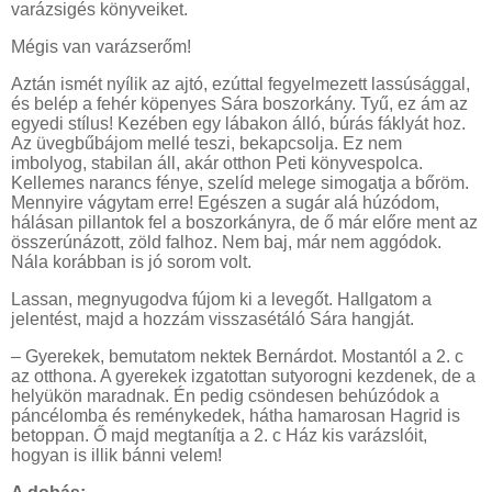
varázsigés könyveiket.
Mégis van varázserőm!
Aztán ismét nyílik az ajtó, ezúttal fegyelmezett lassúsággal,
és belép a fehér köpenyes Sára boszorkány. Tyű, ez ám az
egyedi stílus! Kezében egy lábakon álló, búrás fáklyát hoz.
Az üvegbűbájom mellé teszi, bekapcsolja. Ez nem
imbolyog, stabilan áll, akár otthon Peti könyvespolca.
Kellemes narancs fénye, szelíd melege simogatja a bőröm.
Mennyire vágytam erre! Egészen a sugár alá húzódom,
hálásan pillantok fel a boszorkányra, de ő már előre ment az
összerúnázott, zöld falhoz. Nem baj, már nem aggódok.
Nála korábban is jó sorom volt.
Lassan, megnyugodva fújom ki a levegőt. Hallgatom a
jelentést, majd a hozzám visszasétáló Sára hangját.
­– Gyerekek, bemutatom nektek Bernárdot. Mostantól a 2. c
az otthona. A gyerekek izgatottan sutyorogni kezdenek, de a
helyükön maradnak. Én pedig csöndesen behúzódok a
páncélomba és reménykedek, hátha hamarosan Hagrid is
betoppan. Ő majd megtanítja a 2. c Ház kis varázslóit,
hogyan is illik bánni velem!