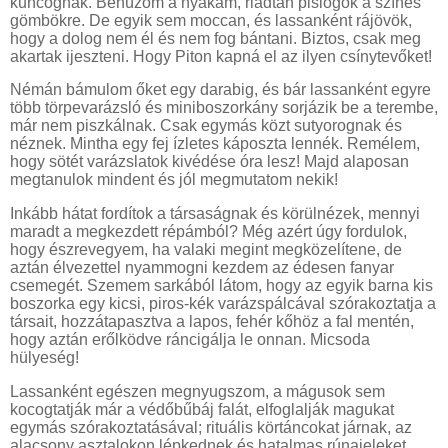
kuncognak. Behúzom a nyakam, riadtan pislogok a színes
gömbökre. De egyik sem moccan, és lassanként rájövök,
hogy a dolog nem él és nem fog bántani. Biztos, csak meg
akartak ijeszteni. Hogy Piton kapná el az ilyen csínytevőket!
Némán bámulom őket egy darabig, és bár lassanként egyre
több törpevarázsló és miniboszorkány sorjázik be a terembe,
már nem piszkálnak. Csak egymás közt sutyorognak és
néznek. Mintha egy fej ízletes káposzta lennék. Remélem,
hogy sötét varázslatok kivédése óra lesz! Majd alaposan
megtanulok mindent és jól megmutatom nekik!
Inkább hátat fordítok a társaságnak és körülnézek, mennyi
maradt a megkezdett répámból? Még azért úgy fordulok,
hogy észrevegyem, ha valaki megint megközelítene, de
aztán élvezettel nyammogni kezdem az édesen fanyar
csemegét. Szemem sarkából látom, hogy az egyik barna kis
boszorka egy kicsi, piros-kék varázspálcával szórakoztatja a
társait, hozzátapasztva a lapos, fehér kőhöz a fal mentén,
hogy aztán erőlködve ráncigálja le onnan. Micsoda
hülyeség!
Lassanként egészen megnyugszom, a mágusok sem
kocogtatják már a védőbűbáj falát, elfoglalják magukat
egymás szórakoztatásával; rituális körtáncokat járnak, az
alacsony asztalokon lépkednek és hatalmas rúnajeleket