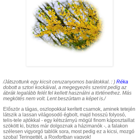
/Játszottunk egy kicsit ceruzanyomos barátokkal. : )
Réka
dobott a sztori kockáival, a megegyezés szerint pedig az
ábrák legalább felét fel kellett használni a történethez. Más
megkötés nem volt. Lent beszúrtam a képet is./
Először a tágas, oszlopokkal kerített csarnok, aminek tetején
látszik a lassan világosodó égbolt, majd hosszú folyosó,
telis-tele ajtókkal - egy kétszárnyú mögül finom káposztaillat
szökött ki, biztos már dolgoznak a házimanók -, a falakon
szélesen vigyorgó tablók sora, most pedig ez a kicsi, mozgó
szoba! Teringettét, a Roxfortban vagyok!