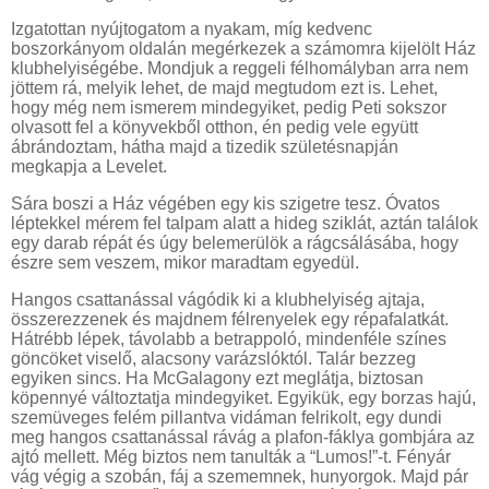
Izgatottan nyújtogatom a nyakam, míg kedvenc
boszorkányom oldalán megérkezek a számomra kijelölt Ház
klubhelyiségébe. Mondjuk a reggeli félhomályban arra nem
jöttem rá, melyik lehet, de majd megtudom ezt is. Lehet,
hogy még nem ismerem mindegyiket, pedig Peti sokszor
olvasott fel a könyvekből otthon, én pedig vele együtt
ábrándoztam, hátha majd a tizedik születésnapján
megkapja a Levelet.
Sára boszi a Ház végében egy kis szigetre tesz. Óvatos
léptekkel mérem fel talpam alatt a hideg sziklát, aztán találok
egy darab répát és úgy belemerülök a rágcsálásába, hogy
észre sem veszem, mikor maradtam egyedül.
Hangos csattanással vágódik ki a klubhelyiség ajtaja,
összerezzenek és majdnem félrenyelek egy répafalatkát.
Hátrébb lépek, távolabb a betrappoló, mindenféle színes
göncöket viselő, alacsony varázslóktól. Talár bezzeg
egyiken sincs. Ha McGalagony ezt meglátja, biztosan
köpennyé változtatja mindegyiket. Egyikük, egy borzas hajú,
szemüveges felém pillantva vidáman felrikolt, egy dundi
meg hangos csattanással rávág a plafon-fáklya gombjára az
ajtó mellett. Még biztos nem tanulták a “Lumos!”-t. Fényár
vág végig a szobán, fáj a szememnek, hunyorgok. Majd pár