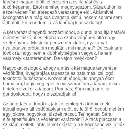
lépésre magam előtt felfedezem a csillanást és a
tükörképemet. Ettől némileg megnyugszom. Sára otthon is
ezzel védett Peti ébredező varázsereje elől. Akármivel
kocogtatta is a mágikus üveget a kisfiú, nekem semmi sem
árthatott. Én mondom, a védőbűbáj klassz dolog!
A két varázsló egyből hozzám lohol, a dundi lehajítja hátáról
méretes táskáját és elrohan a szoba végében álló nagy
szekrényhez. Mostmár persze nem félek, nyakamat
nyújtogatva próbálom meglátni, mit matathat? De csak arra
jövök rá, hogy nem a klubhelyiségben vagyok, hanem
valamelyik tanteremben. De vajon melyikben?
Nagyokat pislogok, ahogy a másik két mágus tenyerét a
védőbűbáj üveglapjára tapasztja és hatalmas, csillogó
tekintettel fürkésznek. Közelebb lépek, de annyira őket
bámulom, hogy meglepetten visszarántom a lábam, mikor
hirtelen vizet ér a talpam. Pompás, Sára még arról is
gondoskodott, hogy ne száradjak ki!
Aztán odaér a dundi is, játékot emleget a többieknek,
lábujjhegyre áll védőbástyám előtt és felülről bedob mellém
egy jókora, bogyókkal tűzdelt rácsot. Teringettét! Sára
elfelejtett felülre is védelmet varázsolni? A rács placcsan a
sziklám mellett, lábfejeimet eláztatja a kifröccsenő víz, a fiúk