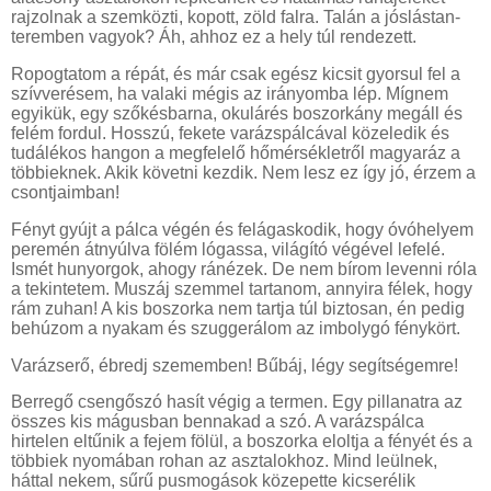
rajzolnak a szemközti, kopott, zöld falra. Talán a jóslástan-
teremben vagyok? Áh, ahhoz ez a hely túl rendezett.
Ropogtatom a répát, és már csak egész kicsit gyorsul fel a
szívverésem, ha valaki mégis az irányomba lép. Mígnem
egyikük, egy szőkésbarna, okulárés boszorkány megáll és
felém fordul. Hosszú, fekete varázspálcával közeledik és
tudálékos hangon a megfelelő hőmérsékletről magyaráz a
többieknek. Akik követni kezdik. Nem lesz ez így jó, érzem a
csontjaimban!
Fényt gyújt a pálca végén és felágaskodik, hogy óvóhelyem
peremén átnyúlva fölém lógassa, világító végével lefelé.
Ismét hunyorgok, ahogy ránézek. De nem bírom levenni róla
a tekintetem. Muszáj szemmel tartanom, annyira félek, hogy
rám zuhan! A kis boszorka nem tartja túl biztosan, én pedig
behúzom a nyakam és szuggerálom az imbolygó fénykört.
Varázserő, ébredj szememben! Bűbáj, légy segítségemre!
Berregő csengőszó hasít végig a termen. Egy pillanatra az
összes kis mágusban bennakad a szó. A varázspálca
hirtelen eltűnik a fejem fölül, a boszorka eloltja a fényét és a
többiek nyomában rohan az asztalokhoz. Mind leülnek,
háttal nekem, sűrű pusmogások közepette kicserélik