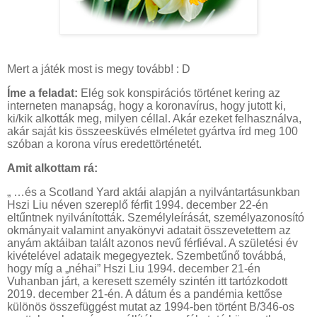
Mert a játék most is megy tovább! : D
Íme a feladat:
Elég sok konspirációs történet kering az
interneten manapság, hogy a koronavírus, hogy jutott ki,
ki/kik alkották meg, milyen céllal. Akár ezeket felhasználva,
akár saját kis összeesküvés elméletet gyártva írd meg 100
szóban a korona vírus eredettörténetét.
Amit alkottam rá:
„ …és a Scotland Yard aktái alapján a nyilvántartásunkban
Hszi Liu néven szereplő férfit 1994. december 22-én
eltűntnek nyilvánították. Személyleírását, személyazonosító
okmányait valamint anyakönyvi adatait összevetettem az
anyám aktáiban talált azonos nevű férfiéval. A születési év
kivételével adataik megegyeztek. Szembetűnő továbbá,
hogy míg a „néhai” Hszi Liu 1994. december 21-én
Vuhanban járt, a keresett személy szintén itt tartózkodott
2019. december 21-én. A dátum és a pandémia kettőse
különös összefüggést mutat az 1994-ben történt B/346-os