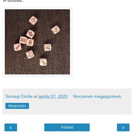
A dobás:
Sümegi Emília
at
április 07, 2020
Nincsenek megjegyzések:
Megosztás
‹
›
Főoldal