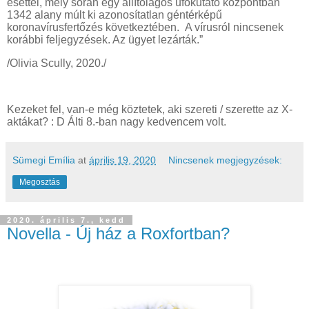
esettel, mely során egy állítólagos ufókutató központban
1342 alany múlt ki azonosítatlan géntérképű
koronavírusfertőzés következtében. A vírusról nincsenek
korábbi feljegyzések. Az ügyet lezárták.”
/Olivia Scully, 2020./
Kezeket fel, van-e még köztetek, aki szereti / szerette az X-
aktákat? : D Álti 8.-ban nagy kedvencem volt.
Sümegi Emília
at
április 19, 2020
Nincsenek megjegyzések:
Megosztás
2020. április 7., kedd
Novella - Új ház a Roxfortban?