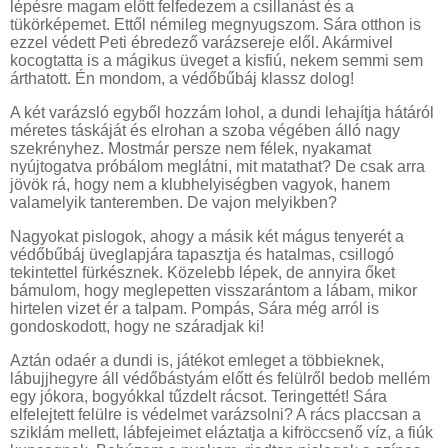
lépésre magam előtt felfedezem a csillanást és a
tükörképemet. Ettől némileg megnyugszom. Sára otthon is
ezzel védett Peti ébredező varázsereje elől. Akármivel
kocogtatta is a mágikus üveget a kisfiú, nekem semmi sem
árthatott. Én mondom, a védőbűbáj klassz dolog!
A két varázsló egyből hozzám lohol, a dundi lehajítja hátáról
méretes táskáját és elrohan a szoba végében álló nagy
szekrényhez. Mostmár persze nem félek, nyakamat
nyújtogatva próbálom meglátni, mit matathat? De csak arra
jövök rá, hogy nem a klubhelyiségben vagyok, hanem
valamelyik tanteremben. De vajon melyikben?
Nagyokat pislogok, ahogy a másik két mágus tenyerét a
védőbűbáj üveglapjára tapasztja és hatalmas, csillogó
tekintettel fürkésznek. Közelebb lépek, de annyira őket
bámulom, hogy meglepetten visszarántom a lábam, mikor
hirtelen vizet ér a talpam. Pompás, Sára még arról is
gondoskodott, hogy ne száradjak ki!
Aztán odaér a dundi is, játékot emleget a többieknek,
lábujjhegyre áll védőbástyám előtt és felülről bedob mellém
egy jókora, bogyókkal tűzdelt rácsot. Teringettét! Sára
elfelejtett felülre is védelmet varázsolni? A rács placcsan a
sziklám mellett, lábfejeimet eláztatja a kifröccsenő víz, a fiúk