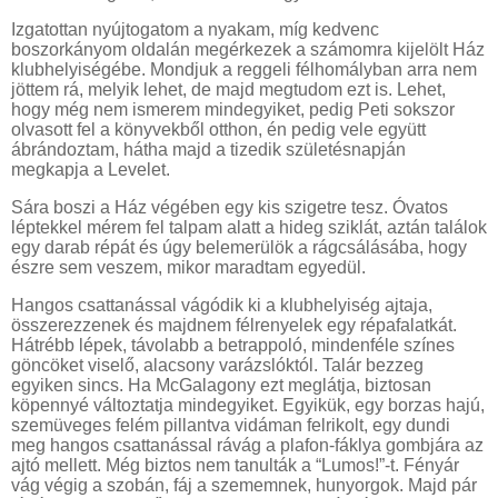
Izgatottan nyújtogatom a nyakam, míg kedvenc
boszorkányom oldalán megérkezek a számomra kijelölt Ház
klubhelyiségébe. Mondjuk a reggeli félhomályban arra nem
jöttem rá, melyik lehet, de majd megtudom ezt is. Lehet,
hogy még nem ismerem mindegyiket, pedig Peti sokszor
olvasott fel a könyvekből otthon, én pedig vele együtt
ábrándoztam, hátha majd a tizedik születésnapján
megkapja a Levelet.
Sára boszi a Ház végében egy kis szigetre tesz. Óvatos
léptekkel mérem fel talpam alatt a hideg sziklát, aztán találok
egy darab répát és úgy belemerülök a rágcsálásába, hogy
észre sem veszem, mikor maradtam egyedül.
Hangos csattanással vágódik ki a klubhelyiség ajtaja,
összerezzenek és majdnem félrenyelek egy répafalatkát.
Hátrébb lépek, távolabb a betrappoló, mindenféle színes
göncöket viselő, alacsony varázslóktól. Talár bezzeg
egyiken sincs. Ha McGalagony ezt meglátja, biztosan
köpennyé változtatja mindegyiket. Egyikük, egy borzas hajú,
szemüveges felém pillantva vidáman felrikolt, egy dundi
meg hangos csattanással rávág a plafon-fáklya gombjára az
ajtó mellett. Még biztos nem tanulták a “Lumos!”-t. Fényár
vág végig a szobán, fáj a szememnek, hunyorgok. Majd pár