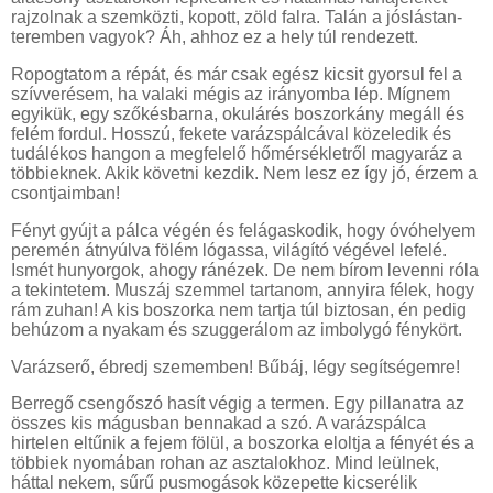
rajzolnak a szemközti, kopott, zöld falra. Talán a jóslástan-
teremben vagyok? Áh, ahhoz ez a hely túl rendezett.
Ropogtatom a répát, és már csak egész kicsit gyorsul fel a
szívverésem, ha valaki mégis az irányomba lép. Mígnem
egyikük, egy szőkésbarna, okulárés boszorkány megáll és
felém fordul. Hosszú, fekete varázspálcával közeledik és
tudálékos hangon a megfelelő hőmérsékletről magyaráz a
többieknek. Akik követni kezdik. Nem lesz ez így jó, érzem a
csontjaimban!
Fényt gyújt a pálca végén és felágaskodik, hogy óvóhelyem
peremén átnyúlva fölém lógassa, világító végével lefelé.
Ismét hunyorgok, ahogy ránézek. De nem bírom levenni róla
a tekintetem. Muszáj szemmel tartanom, annyira félek, hogy
rám zuhan! A kis boszorka nem tartja túl biztosan, én pedig
behúzom a nyakam és szuggerálom az imbolygó fénykört.
Varázserő, ébredj szememben! Bűbáj, légy segítségemre!
Berregő csengőszó hasít végig a termen. Egy pillanatra az
összes kis mágusban bennakad a szó. A varázspálca
hirtelen eltűnik a fejem fölül, a boszorka eloltja a fényét és a
többiek nyomában rohan az asztalokhoz. Mind leülnek,
háttal nekem, sűrű pusmogások közepette kicserélik