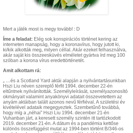
Mert a játék most is megy tovább! : D
Íme a feladat:
Elég sok konspirációs történet kering az
interneten manapság, hogy a koronavírus, hogy jutott ki,
ki/kik alkották meg, milyen céllal. Akár ezeket felhasználva,
akár saját kis összeesküvés elméletet gyártva írd meg 100
szóban a korona vírus eredettörténetét.
Amit alkottam rá:
„ …és a Scotland Yard aktái alapján a nyilvántartásunkban
Hszi Liu néven szereplő férfit 1994. december 22-én
eltűntnek nyilvánították. Személyleírását, személyazonosító
okmányait valamint anyakönyvi adatait összevetettem az
anyám aktáiban talált azonos nevű férfiéval. A születési év
kivételével adataik megegyeztek. Szembetűnő továbbá,
hogy míg a „néhai” Hszi Liu 1994. december 21-én
Vuhanban járt, a keresett személy szintén itt tartózkodott
2019. december 21-én. A dátum és a pandémia kettőse
különös összefüggést mutat az 1994-ben történt B/346-os