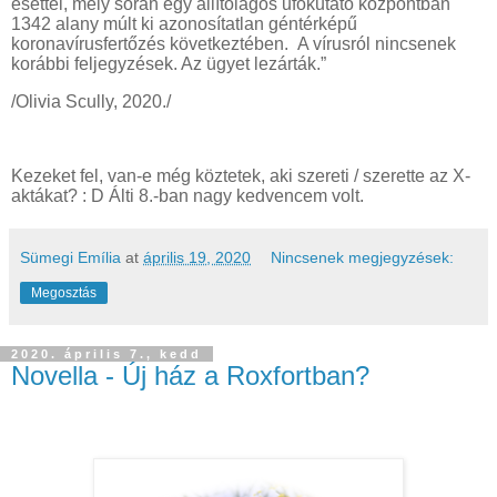
esettel, mely során egy állítólagos ufókutató központban
1342 alany múlt ki azonosítatlan géntérképű
koronavírusfertőzés következtében. A vírusról nincsenek
korábbi feljegyzések. Az ügyet lezárták.”
/Olivia Scully, 2020./
Kezeket fel, van-e még köztetek, aki szereti / szerette az X-
aktákat? : D Álti 8.-ban nagy kedvencem volt.
Sümegi Emília
at
április 19, 2020
Nincsenek megjegyzések:
Megosztás
2020. április 7., kedd
Novella - Új ház a Roxfortban?