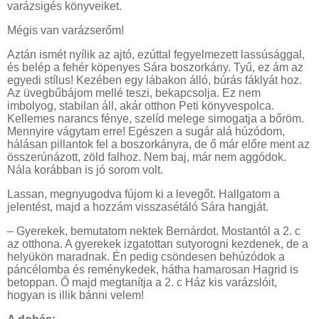
varázsigés könyveiket.
Mégis van varázserőm!
Aztán ismét nyílik az ajtó, ezúttal fegyelmezett lassúsággal,
és belép a fehér köpenyes Sára boszorkány. Tyű, ez ám az
egyedi stílus! Kezében egy lábakon álló, búrás fáklyát hoz.
Az üvegbűbájom mellé teszi, bekapcsolja. Ez nem
imbolyog, stabilan áll, akár otthon Peti könyvespolca.
Kellemes narancs fénye, szelíd melege simogatja a bőröm.
Mennyire vágytam erre! Egészen a sugár alá húzódom,
hálásan pillantok fel a boszorkányra, de ő már előre ment az
összerúnázott, zöld falhoz. Nem baj, már nem aggódok.
Nála korábban is jó sorom volt.
Lassan, megnyugodva fújom ki a levegőt. Hallgatom a
jelentést, majd a hozzám visszasétáló Sára hangját.
­– Gyerekek, bemutatom nektek Bernárdot. Mostantól a 2. c
az otthona. A gyerekek izgatottan sutyorogni kezdenek, de a
helyükön maradnak. Én pedig csöndesen behúzódok a
páncélomba és reménykedek, hátha hamarosan Hagrid is
betoppan. Ő majd megtanítja a 2. c Ház kis varázslóit,
hogyan is illik bánni velem!