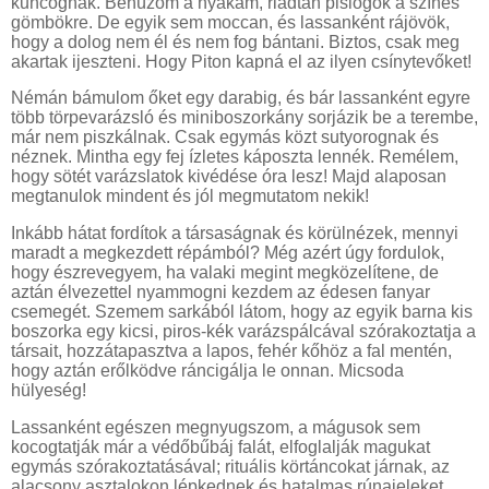
kuncognak. Behúzom a nyakam, riadtan pislogok a színes
gömbökre. De egyik sem moccan, és lassanként rájövök,
hogy a dolog nem él és nem fog bántani. Biztos, csak meg
akartak ijeszteni. Hogy Piton kapná el az ilyen csínytevőket!
Némán bámulom őket egy darabig, és bár lassanként egyre
több törpevarázsló és miniboszorkány sorjázik be a terembe,
már nem piszkálnak. Csak egymás közt sutyorognak és
néznek. Mintha egy fej ízletes káposzta lennék. Remélem,
hogy sötét varázslatok kivédése óra lesz! Majd alaposan
megtanulok mindent és jól megmutatom nekik!
Inkább hátat fordítok a társaságnak és körülnézek, mennyi
maradt a megkezdett répámból? Még azért úgy fordulok,
hogy észrevegyem, ha valaki megint megközelítene, de
aztán élvezettel nyammogni kezdem az édesen fanyar
csemegét. Szemem sarkából látom, hogy az egyik barna kis
boszorka egy kicsi, piros-kék varázspálcával szórakoztatja a
társait, hozzátapasztva a lapos, fehér kőhöz a fal mentén,
hogy aztán erőlködve ráncigálja le onnan. Micsoda
hülyeség!
Lassanként egészen megnyugszom, a mágusok sem
kocogtatják már a védőbűbáj falát, elfoglalják magukat
egymás szórakoztatásával; rituális körtáncokat járnak, az
alacsony asztalokon lépkednek és hatalmas rúnajeleket