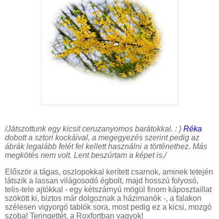
/Játszottunk egy kicsit ceruzanyomos barátokkal. : )
Réka
dobott a sztori kockáival, a megegyezés szerint pedig az
ábrák legalább felét fel kellett használni a történethez. Más
megkötés nem volt. Lent beszúrtam a képet is./
Először a tágas, oszlopokkal kerített csarnok, aminek tetején
látszik a lassan világosodó égbolt, majd hosszú folyosó,
telis-tele ajtókkal - egy kétszárnyú mögül finom káposztaillat
szökött ki, biztos már dolgoznak a házimanók -, a falakon
szélesen vigyorgó tablók sora, most pedig ez a kicsi, mozgó
szoba! Teringettét, a Roxfortban vagyok!