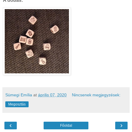
A dobás:
Sümegi Emília
at
április 07, 2020
Nincsenek megjegyzések:
Megosztás
‹
›
Főoldal