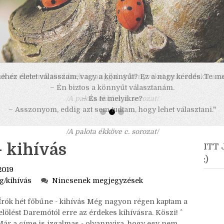
 nehéz életet válasszam, vagy a könnyűt? Ez a nagy kérdés. Te m
– Én biztos a könnyűt választanám.
– És te melyikre?
– Asszonyom, eddig azt sem tudtam, hogy lehet választani."
/A palota ékköve c. sorozat/
- kihívás
ITT
:)
2019
ag/kihívás
Nincsenek megjegyzések