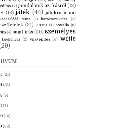
KÉK
is
(6)
beszámoló
(6)
ceruzanyomok
(6)
erces
(13)
életjel
(23)
fantasy
fanfic
(1)
gondolatok az írásról
(12)
rdítás
(7)
játék
(44)
ét
(18)
játékra írtam
kapcsolódó téma
(4)
karakteralkotás
(3)
zz/felelek
(21)
novella
(6)
kurzus
(4)
személyes
saját írás
(20)
tika
(4)
write
világépítés
(5)
tag/kihívás
(2)
(29)
HÍVUM
25
(21)
4
(21)
23
(6)
1
(7)