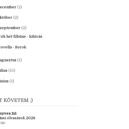
20
(16)
9
(22)
ecember
(1)
któber
(2)
zeptember
(2)
rók hét főbűne - kihívás
ovella - Sorok
ugusztus
(1)
úlius
(15)
únius
(1)
T KÖVETEM :)