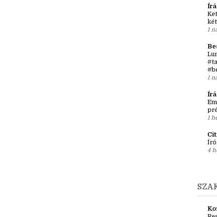
Kö
Júl
9 ó
Írá
Ket
két
1 n
Be
Lun
#ta
#b
1 n
Ír
Em
pré
1 h
Ci
Író
4 h