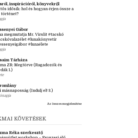
nyves 1x1
iusi olvasások 2026
rája
sról, inspirációról, könyvekről
tős idősík: hol és hogyan érjen össze a
 történet?
apja
ssenyei Gábor
a megmutatja Mr. Virslit #tacskó
cskóvalazélet #lunakönyvetír
essenyeigábor #lunaélete
apja
ásaim Tárháza
ma ZR: Megtörve (Ragadozók és
dák 1.)
ete
tromlány
i másnaposság (Indulj el! 3.)
ónapja
Az összes megjelenítése