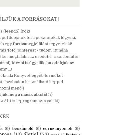
ÖLJÜK A FORRÁSOKAT!
 (leendő) Írók!
pel dobjátok fel a posztotokat, légyszi,
ább egy
forrásmegjelölést
tegyetek ki!
 rajz/fotó; pinterest - tudom, itt néha
tlen megtalálni az eredetit - azon belül is
bármi)
Idézni is úgy illik, ha odaírjuk az
nem? :D
dóknak: Könyvet/egyéb terméket
zta/szabadon használható képpel
mozni menő!)
ljük meg a másik alkotót! ;)
z AI-t is leprogramozta valaki)