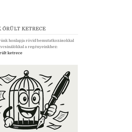
K ŐRÜLT KETRECE
rünk honlapja rövid bemutatkozásokkal
vcsinálókkal a regényeinkhez:
rült ketrece