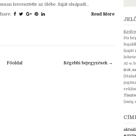
yakorláson kívül: lehet belőlük olvasnivaló blogra. :
)Az énekesnő keze megremegett. A hajkeféjét már
végig sem húzta hosszú, gesztenyebarna haján, csak
assan leeresztette az ölébe. Saját elsápadt...
Share:
Read More
JEL
Kedves
Ha kép
legal
(saját
lehete
Főoldal
Régebbi bejegyzések →
AI-e; 
írót, 
(Hala
jogtis
reklá
Tiszte
(még a