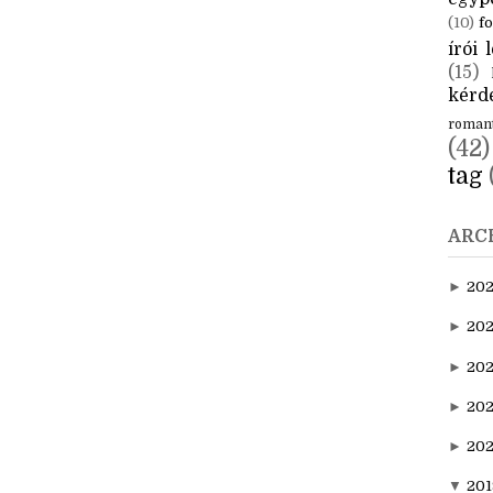
CÍM
aktuál
egyp
(10)
fo
írói l
(15)
kérde
roman
(42)
tag
ARC
►
20
►
202
►
20
►
202