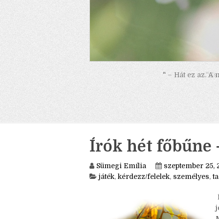
" – Hát ez az. A
Írók hét főbűne 
Sümegi Emília
szeptember 25, 
játék
,
kérdezz/felelek
,
személyes
,
t