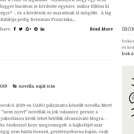
Írók hét főbűne - kihívás Még nagyon régen kaptam a
elölést Daremótól erre az érdekes kihívásra. Köszi! ^^
Már a címe is izgalmas - olyannyira, hogy egy nem
blogger barátom is kérdezte egyszer, mikor töltöm ki
végre? -, és a kérdések se maradnak el mögötte. A tag
italálója pedig Reinman Franciska,...
Share:
Read More
ÍRÓ
Írókö
és ked
Írók ő
2019
novella
,
saját írás
Sorok/A 2019-es GABO pályázatra készült novella./Mert
 "nem nyert" novellák is jók valamire, persze a