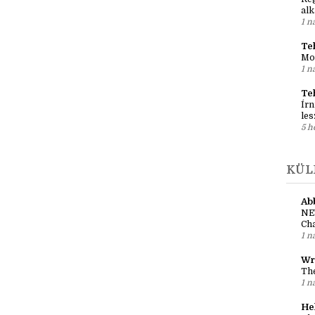
SZA
Ko
Reg
al
1 n
Teh
Mo
1 n
Te
Írn
les
5 h
KÜL
Ab
NE
Cha
1 n
Wr