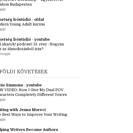
KMAI KÖVETÉSEK
zma Réka szerkesztő
ényötlet workshop – Egyszeri élő
kalom Budapesten
apja
etség Íróstúdió - oldal
dern Young Adult kurzus
apja
hetség Íróstúdió - youtube
i akarok! podcast: 13. rész : Hogyan
z az álmodozásból írás?
ónapja
FÖLDI KÖVETÉSEK
bie Emmons - youtube
W VIDEO: How I Give My Dual POV
racters Completely Different Voices
apja
iting with Jenna Moreci