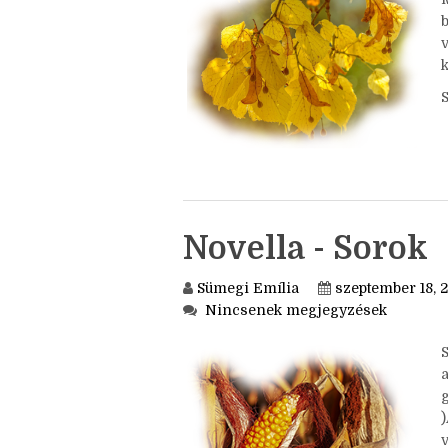
j
k
Novella - Sorok
Sümegi Emília
szeptember 18, 
Nincsenek megjegyzések
a