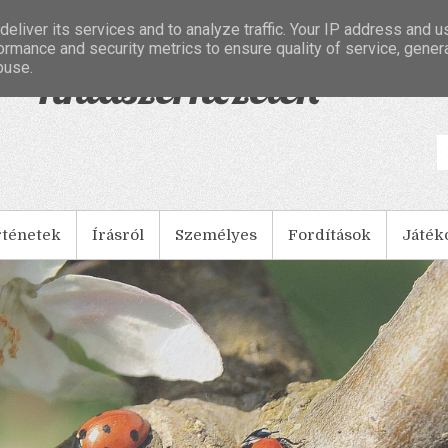
eliver its services and to analyze traffic. Your IP address and 
ormance and security metrics to ensure quality of service, gene
buse.
- Tintaszerkezetek
rténetek
Írásról
Személyes
Fordítások
Játék