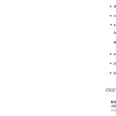
►
20
▼
201
►
d
►
o
▼
s
Í
N
►
a
►
j
►
j
ŐKE