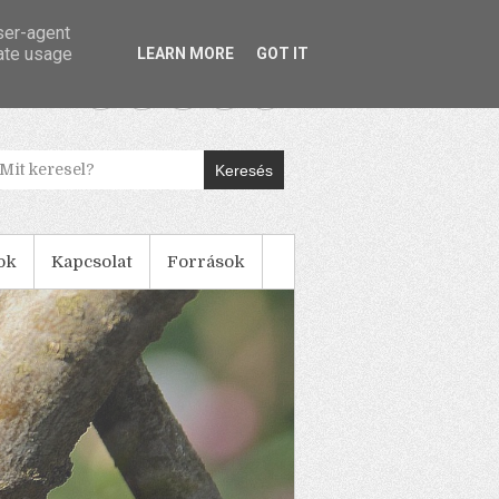
user-agent
rate usage
LEARN MORE
GOT IT
Keresés
ok
Kapcsolat
Források