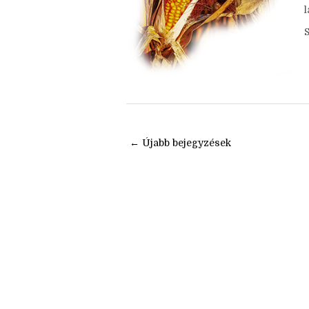
g
l
← Újabb bejegyzések