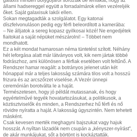
galaxis minden bolygójáról soroztak be férfiakat, hogy az
állami hadsereggel együtt a forradalmárok ellen vezéreljék
őket. Saját galaxisuk lakói ellen.
Sokan megtagadták a szolgálatot. Egy katonai
díszfelvonuláson pedig egy férfi beleordított a kamerába:
– Ne álljatok a sereg kopasz gyilkosai közé! Ne engedjétek
fiaitokat a saját népüket mészárolni! – Többet nem
mondhatott.
Ez a két mondat hamarosan néma tüntetést szított. Néhány
hét leforgása alatt már látványos volt, kik nem jártak többé
fodrászhoz, ami különösen a férfiak esetében volt feltűnő. A
Rendszer hamar reagált: a botrányos jelenet után két
hónappal már a teljes lakosság számára tilos volt a hosszú
frizura és az arcszőrzet viselése. A Vezér ünnepi
ceremónián borotválta le a haját.
Természetesen, hogy jó példát mutassanak, és hogy
egyértelművé tegyék hovatartozásukat, a politikusok, a
köztisztviselők és minden, a Rendszerhez hű férfi és nő
rövidre nyíratta a haját. A lakosság úgyszintén. Nem tehetett
másként.
Csak kevesen merték meghagyni bajszukat vagy hajuk
hosszát. A nyíltan lázadók nem csupán a „kényszer-nyírást”,
de akár munkájukat, sőt a börtönt is kockáztatták.