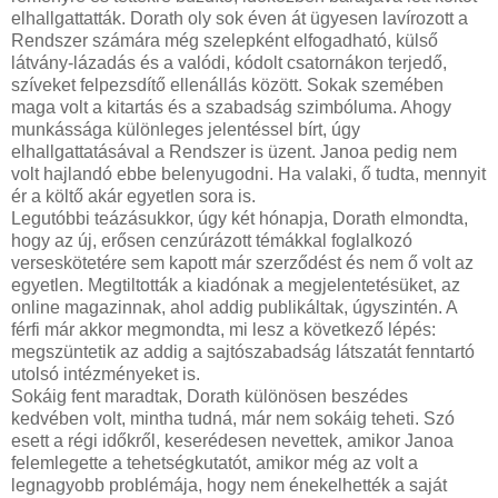
elhallgattatták. Dorath oly sok éven át ügyesen lavírozott a
Rendszer számára még szelepként elfogadható, külső
látvány-lázadás és a valódi, kódolt csatornákon terjedő,
szíveket felpezsdítő ellenállás között. Sokak szemében
maga volt a kitartás és a szabadság szimbóluma. Ahogy
munkássága különleges jelentéssel bírt, úgy
elhallgattatásával a Rendszer is üzent. Janoa pedig nem
volt hajlandó ebbe belenyugodni. Ha valaki, ő tudta, mennyit
ér a költő akár egyetlen sora is.
Legutóbbi teázásukkor, úgy két hónapja, Dorath elmondta,
hogy az új, erősen cenzúrázott témákkal foglalkozó
verseskötetére sem kapott már szerződést és nem ő volt az
egyetlen. Megtiltották a kiadónak a megjelentetésüket, az
online magazinnak, ahol addig publikáltak, úgyszintén. A
férfi már akkor megmondta, mi lesz a következő lépés:
megszüntetik az addig a sajtószabadság látszatát fenntartó
utolsó intézményeket is.
Sokáig fent maradtak, Dorath különösen beszédes
kedvében volt, mintha tudná, már nem sokáig teheti. Szó
esett a régi időkről, keserédesen nevettek, amikor Janoa
felemlegette a tehetségkutatót, amikor még az volt a
legnagyobb problémája, hogy nem énekelhették a saját