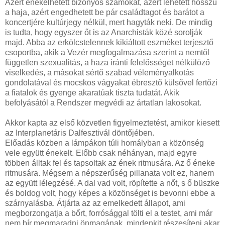
Azért énekelhetett bizonyos számokat, azért lehetett hosszú
a haja, azért engedhetett be pár családtagot és barátot a
koncertjére kultúrjegy nélkül, mert hagyták neki. De mindig
is tudta, hogy egyszer őt is az Anarchisták közé sorolják
majd. Abba az erkölcstelennek kikiáltott eszméket terjesztő
csoportba, akik a Vezér megfogalmazása szerint a nemtől
független szexualitás, a haza iránti felelősséget nélkülöző
viselkedés, a másokat sértő szabad véleményalkotás
gondolatával és mocskos vágyakat ébresztő külsővel fertőzi
a fiatalok és gyenge akaratúak tiszta tudatát. Akik
befolyásától a Rendszer megvédi az ártatlan lakosokat.
Akkor kapta az első közvetlen figyelmeztetést, amikor kiesett
az Interplanetáris Dalfesztivál döntőjében.
Előadás közben a lámpákon túli homályban a közönség
vele együtt énekelt. Előbb csak néhányan, majd egyre
többen álltak fel és tapsoltak az ének ritmusára. Az ő éneke
ritmusára. Mégsem a népszerűség pillanata volt ez, hanem
az együtt lélegzésé. A dal vad volt, röpítette a nőt, s ő büszke
és boldog volt, hogy képes a közönséget is bevonni ebbe a
szárnyalásba. Átjárta az az emelkedett állapot, ami
megborzongatja a bőrt, forrósággal tölti el a testet, ami már
nem bír megmaradni önmagának, mindenkit részesíteni akar