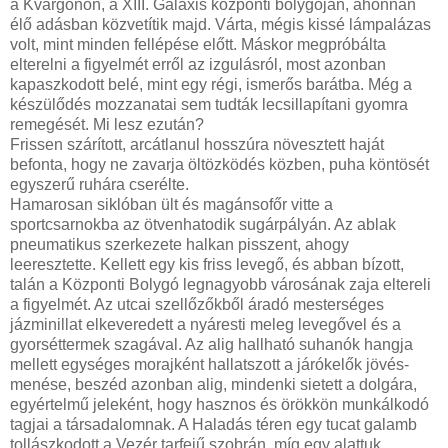
a Kvargonon, a XIII. Galaxis központi bolygóján, ahonnan
élő adásban közvetítik majd. Várta, mégis kissé lámpalázas
volt, mint minden fellépése előtt. Máskor megpróbálta
elterelni a figyelmét erről az izgulásról, most azonban
kapaszkodott belé, mint egy régi, ismerős barátba. Még a
készülődés mozzanatai sem tudták lecsillapítani gyomra
remegését. Mi lesz ezután?
Frissen szárított, arcátlanul hosszúra növesztett haját
befonta, hogy ne zavarja öltözködés közben, puha köntösét
egyszerű ruhára cserélte.
Hamarosan siklóban ült és magánsofőr vitte a
sportcsarnokba az ötvenhatodik sugárpályán. Az ablak
pneumatikus szerkezete halkan pisszent, ahogy
leeresztette. Kellett egy kis friss levegő, és abban bízott,
talán a Központi Bolygó legnagyobb városának zaja eltereli
a figyelmét. Az utcai szellőzőkből áradó mesterséges
jázminillat elkeveredett a nyáresti meleg levegővel és a
gyorséttermek szagával. Az alig hallható suhanók hangja
mellett egységes morajként hallatszott a járókelők jövés-
menése, beszéd azonban alig, mindenki sietett a dolgára,
egyértelmű jeleként, hogy hasznos és örökkön munkálkodó
tagjai a társadalomnak. A Haladás téren egy tucat galamb
tollászkodott a Vezér tarfejű szobrán, míg egy alattuk