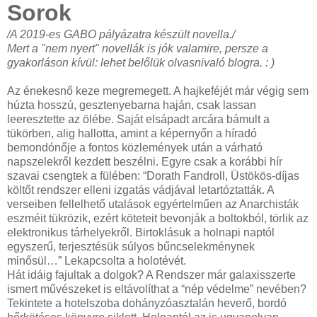
Sorok
/A 2019-es GABO pályázatra készült novella./
Mert a "nem nyert" novellák is jók valamire, persze a
gyakorláson kívül: lehet belőlük olvasnivaló blogra. : )
Az énekesnő keze megremegett. A hajkeféjét már végig sem
húzta hosszú, gesztenyebarna haján, csak lassan
leeresztette az ölébe. Saját elsápadt arcára bámult a
tükörben, alig hallotta, amint a képernyőn a híradó
bemondónője a fontos közlemények után a várható
napszelekről kezdett beszélni. Egyre csak a korábbi hír
szavai csengtek a fülében: “Dorath Fandroll, Üstökös-díjas
költőt rendszer elleni izgatás vádjával letartóztatták. A
verseiben fellelhető utalások egyértelműen az Anarchisták
eszméit tükrözik, ezért köteteit bevonják a boltokból, törlik az
elektronikus tárhelyekről. Birtoklásuk a holnapi naptól
egyszerű, terjesztésük súlyos bűncselekménynek
minősül…” Lekapcsolta a holotévét.
Hát idáig fajultak a dolgok? A Rendszer már galaxisszerte
ismert művészeket is eltávolíthat a “nép védelme” nevében?
Tekintete a hotelszoba dohányzóasztalán heverő, bordó