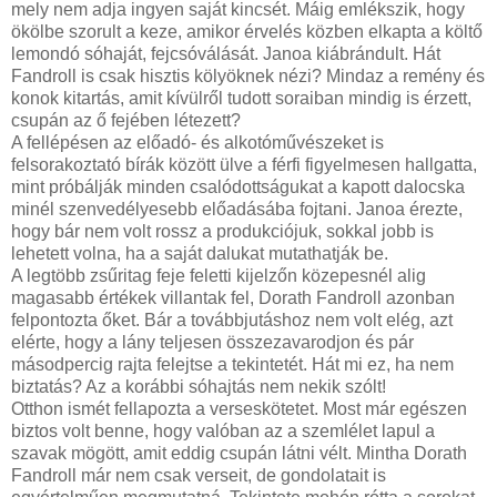
mely nem adja ingyen saját kincsét. Máig emlékszik, hogy
ökölbe szorult a keze, amikor érvelés közben elkapta a költő
lemondó sóhaját, fejcsóválását. Janoa kiábrándult. Hát
Fandroll is csak hisztis kölyöknek nézi? Mindaz a remény és
konok kitartás, amit kívülről tudott soraiban mindig is érzett,
csupán az ő fejében létezett?
A fellépésen az előadó- és alkotóművészeket is
felsorakoztató bírák között ülve a férfi figyelmesen hallgatta,
mint próbálják minden csalódottságukat a kapott dalocska
minél szenvedélyesebb előadásába fojtani. Janoa érezte,
hogy bár nem volt rossz a produkciójuk, sokkal jobb is
lehetett volna, ha a saját dalukat mutathatják be.
A legtöbb zsűritag feje feletti kijelzőn közepesnél alig
magasabb értékek villantak fel, Dorath Fandroll azonban
felpontozta őket. Bár a továbbjutáshoz nem volt elég, azt
elérte, hogy a lány teljesen összezavarodjon és pár
másodpercig rajta felejtse a tekintetét. Hát mi ez, ha nem
biztatás? Az a korábbi sóhajtás nem nekik szólt!
Otthon ismét fellapozta a verseskötetet. Most már egészen
biztos volt benne, hogy valóban az a szemlélet lapul a
szavak mögött, amit eddig csupán látni vélt. Mintha Dorath
Fandroll már nem csak verseit, de gondolatait is