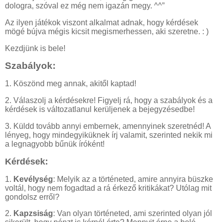
dologra, szóval ez még nem igazán megy. ^^”
Az ilyen játékok viszont alkalmat adnak, hogy kérdések
mögé bújva mégis kicsit megismerhessen, aki szeretne. : )
Kezdjünk is bele!
Szabályok:
1. Köszönd meg annak, akitől kaptad!
2. Válaszolj a kérdésekre! Figyelj rá, hogy a szabályok és a
kérdések is változatlanul kerüljenek a bejegyzésedbe!
3. Küldd tovább annyi embernek, amennyinek szeretnéd! A
lényeg, hogy mindegyiküknek írj valamit, szerinted nekik mi
a legnagyobb bűnük íróként!
Kérdések:
1.
Kevélység
: Melyik az a történeted, amire annyira büszke
voltál, hogy nem fogadtad a rá érkező kritikákat? Utólag mit
gondolsz erről?
2.
Kapzsiság
: Van olyan történeted, ami szerinted olyan jól