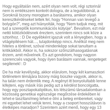
Hogy egyáltalán nem, azért olyan nem volt, régi sztorinál
nem is emlékszem konkrét dologra, de a legutóbbinál, a
Soroknál bizony morogtam a barátaimra, amikor olyan
keresztkérdéseket tettek fel, hogy “Honnan van levegő a
bolygón?”, meg azt hiányolták, hogy “Nem tudjuk meg, mit
tud a szereplők kommunikációs kütyüje”. Bevallom, ezt már
nettó kötözködésnek éreztem, szerintem nincs sok köze a
sztorihoz. : D De egyébként igazuk volt a lényegben, hogy a
világépítésem hát…, tulajdonképp nincs. Anélkül meg nem
hiteles a történet, szóval mindenképp sokat tanultam a
kritikáikból. Akkor is, ha sokszor szőrszálhasogatásnak
érzem, amit művelnek. És azt gondolom, hogy nagyon
szerencsés vagyok, hogy ilyen barátaim vannak, rengeteget
segítenek! : D
De ha már kevélység, akkor elárulom, hogy két kamaszkori
történetem témájára bizony máig büszke vagyok, akkor is,
ha talán nem érdemlik meg. A regényt itt bonyolultabb lenne
kifejteni, egy másik írás pedig azt a kérdést boncolgatta,
hogy egy posztapokaliptikus, kis létszámú társadalomban a
közösség genetikai egészsége megőrzése érdekében ki
lehet-e taszítani/meg lehet-e ölni a beteg embereket, vagy
mi egyebet lehet velük tenni, hogy a csoport hosszútávon is
életképes maradjon? Szerintem azért menő, hogy egy 13