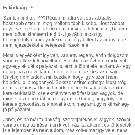
Falánkság
- 5.
Szinte mindig… ^^” Régen mindig volt egy aktuális
hosszabb sztorim, meg mellette több kisebb. Hosszabbat
egyet se fejeztem be, de nem annyira a többi miatt, hanem
mert idővel kinőttem belőlük. Igazából most így
belegondolva, ahogy idősödtem, úgy billent az arány a be
nem fejezettektől a befejezett írások felé.
Most is egyébként így van, van egy regény, amin dolgozom,
vannak elkezdett novelláim és ebben az évben mindig volt
egy-egy aktuális pályázat is, amit a többi elé hoztam. Az egy
dolog, ha a novelláimat nem fejezem be, de azzal sajna
tényleg nem tudom, mit kezdjek, hogy így viszont nem
haladok jól a regénnyel. Sokszor szinte sehogy. Most még
nem is az írással kéne haladnom, mert csak a világépítő,
karakterkitaláló, cselekménytervező fázisban vagyok, de
mire elkezdene ráállni az agyam, ott tartok, hogy folytatni
kéne a gyakorlást is a novellákon, meg amúgy is kiírtak egy
jó pályázatot…
Jahm, és ha már falánkság, szerepjátékos is vagyok, szóval
vannak még az írásaimon kívül más karakterek és történetek
is a fejemben és nem tudom, más volt-e már így vele, néha