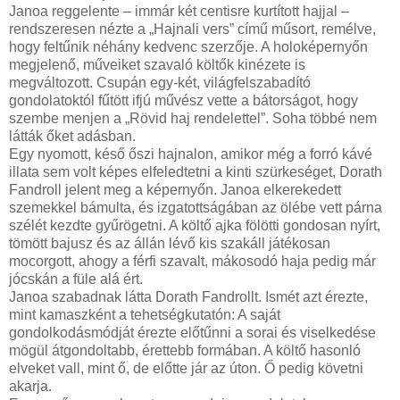
Janoa reggelente – immár két centisre kurtított hajjal –
rendszeresen nézte a „Hajnali vers” című műsort, remélve,
hogy feltűnik néhány kedvenc szerzője. A holoképernyőn
megjelenő, műveiket szavaló költők kinézete is
megváltozott. Csupán egy-két, világfelszabadító
gondolatoktól fűtött ifjú művész vette a bátorságot, hogy
szembe menjen a „Rövid haj rendelettel”. Soha többé nem
látták őket adásban.
Egy nyomott, késő őszi hajnalon, amikor még a forró kávé
illata sem volt képes elfeledtetni a kinti szürkeséget, Dorath
Fandroll jelent meg a képernyőn. Janoa elkerekedett
szemekkel bámulta, és izgatottságában az ölébe vett párna
szélét kezdte gyűrögetni. A költő ajka fölötti gondosan nyírt,
tömött bajusz és az állán lévő kis szakáll játékosan
mocorgott, ahogy a férfi szavalt, mákosodó haja pedig már
jócskán a füle alá ért.
Janoa szabadnak látta Dorath Fandrollt. Ismét azt érezte,
mint kamaszként a tehetségkutatón: A saját
gondolkodásmódját érezte előtűnni a sorai és viselkedése
mögül átgondoltabb, érettebb formában. A költő hasonló
elveket vall, mint ő, de előtte jár az úton. Ő pedig követni
akarja.