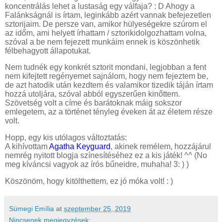
koncentrálás lehet a lustaság egy válfaja? : D Ahogy a
Falánkságnál is írtam, leginkább azért vannak befejezetlen
sztorijaim. De persze van, amikor hülyeségekre szúrom el
az időm, ami helyett írhattam / sztorikidolgozhattam volna,
szóval a be nem fejezett munkáim ennek is köszönhetik
félbehagyott állapotukat.
Nem tudnék egy konkrét sztorit mondani, legjobban a fent
nem kifejtett regényemet sajnálom, hogy nem fejeztem be,
de azt hatodik után kezdtem és valamikor tizedik táján írtam
hozzá utoljára, szóval abból egyszerűen kinőttem.
Szövetség volt a címe és barátoknak máig sokszor
emlegetem, az a történet tényleg éveken át az életem része
volt.
Hopp, egy kis utólagos változtatás:
A kihívottam
Agatha Keyguard
, akinek remélem, hozzájárul
nemrég nyitott blogja színesítéséhez ez a kis játék! ^^ (No
meg kíváncsi vagyok az írós bűneidre, muhaha! 3: ) )
Köszönöm, hogy kitölthettem, ez jó móka volt! : )
Sümegi Emília
at
szeptember 25, 2019
Nincsenek megjegyzések: