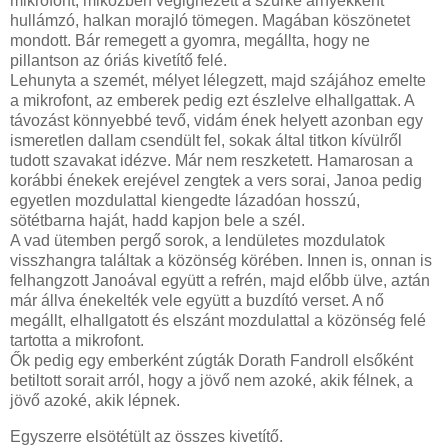
mikrofont, miközben végignézett a szürke árnyékként
hullámzó, halkan morajló tömegen. Magában köszönetet
mondott. Bár remegett a gyomra, megállta, hogy ne
pillantson az óriás kivetítő felé.
Lehunyta a szemét, mélyet lélegzett, majd szájához emelte
a mikrofont, az emberek pedig ezt észlelve elhallgattak. A
távozást könnyebbé tevő, vidám ének helyett azonban egy
ismeretlen dallam csendült fel, sokak által titkon kívülről
tudott szavakat idézve. Már nem reszketett. Hamarosan a
korábbi énekek erejével zengtek a vers sorai, Janoa pedig
egyetlen mozdulattal kiengedte lázadóan hosszú,
sötétbarna haját, hadd kapjon bele a szél.
A vad ütemben pergő sorok, a lendületes mozdulatok
visszhangra találtak a közönség körében. Innen is, onnan is
felhangzott Janoával együtt a refrén, majd előbb ülve, aztán
már állva énekelték vele együtt a buzdító verset. A nő
megállt, elhallgatott és elszánt mozdulattal a közönség felé
tartotta a mikrofont.
Ők pedig egy emberként zúgták Dorath Fandroll elsőként
betiltott sorait arról, hogy a jövő nem azoké, akik félnek, a
jövő azoké, akik lépnek.
Egyszerre elsötétült az összes kivetítő.