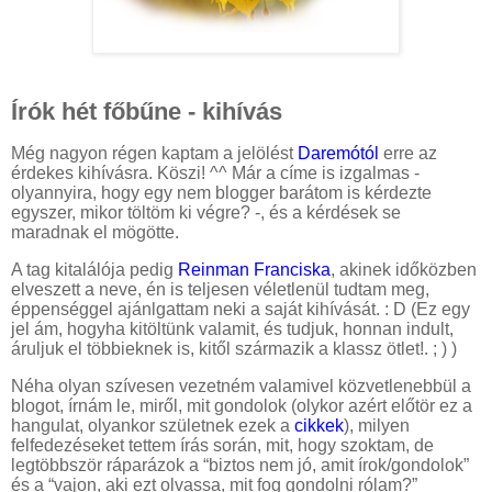
Írók hét főbűne - kihívás
Még nagyon régen kaptam a jelölést
Daremótól
erre az
érdekes kihívásra. Köszi! ^^ Már a címe is izgalmas -
olyannyira, hogy egy nem blogger barátom is kérdezte
egyszer, mikor töltöm ki végre? -, és a kérdések se
maradnak el mögötte.
A tag kitalálója pedig
Reinman Franciska
, akinek időközben
elveszett a neve, én is teljesen véletlenül tudtam meg,
éppenséggel ajánlgattam neki a saját kihívását. : D (Ez egy
jel ám, hogyha kitöltünk valamit, és tudjuk, honnan indult,
áruljuk el többieknek is, kitől származik a klassz ötlet!. ; ) )
Néha olyan szívesen vezetném valamivel közvetlenebbül a
blogot, írnám le, miről, mit gondolok (olykor azért előtör ez a
hangulat, olyankor születnek ezek a
cikkek
), milyen
felfedezéseket tettem írás során, mit, hogy szoktam, de
legtöbbször ráparázok a “biztos nem jó, amit írok/gondolok”
és a “vajon, aki ezt olvassa, mit fog gondolni rólam?”