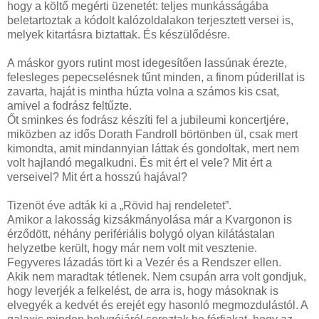
hogy a költő megérti üzenetét: teljes munkásságába
beletartoztak a kódolt kalózoldalakon terjesztett versei is,
melyek kitartásra biztattak. És készülődésre.
A máskor gyors rutint most idegesítően lassúnak érezte,
felesleges pepecselésnek tűnt minden, a finom púderillat is
zavarta, haját is mintha húzta volna a számos kis csat,
amivel a fodrász feltűzte.
Őt sminkes és fodrász készíti fel a jubileumi koncertjére,
miközben az idős Dorath Fandroll börtönben ül, csak mert
kimondta, amit mindannyian láttak és gondoltak, mert nem
volt hajlandó megalkudni. És mit ért el vele? Mit ért a
verseivel? Mit ért a hosszú hajával?
Tizenöt éve adták ki a „Rövid haj rendeletet”.
Amikor a lakosság kizsákmányolása már a Kvargonon is
érződött, néhány perifériális bolygó olyan kilátástalan
helyzetbe került, hogy már nem volt mit vesztenie.
Fegyveres lázadás tört ki a Vezér és a Rendszer ellen.
Akik nem maradtak tétlenek. Nem csupán arra volt gondjuk,
hogy leverjék a felkelést, de arra is, hogy másoknak is
elvegyék a kedvét és erejét egy hasonló megmozdulástól. A