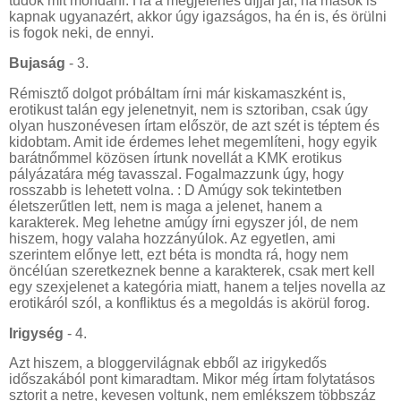
tudok mit mondani. Ha a megjelenés díjjal jár, ha mások is
kapnak ugyanazért, akkor úgy igazságos, ha én is, és örülni
is fogok neki, de ennyi.
Bujaság
- 3.
Rémisztő dolgot próbáltam írni már kiskamaszként is,
erotikust talán egy jelenetnyit, nem is sztoriban, csak úgy
olyan huszonévesen írtam először, de azt szét is téptem és
kidobtam. Amit ide érdemes lehet megemlíteni, hogy egyik
barátnőmmel közösen írtunk novellát a KMK erotikus
pályázatára még tavasszal. Fogalmazzunk úgy, hogy
rosszabb is lehetett volna. : D Amúgy sok tekintetben
életszerűtlen lett, nem is maga a jelenet, hanem a
karakterek. Meg lehetne amúgy írni egyszer jól, de nem
hiszem, hogy valaha hozzányúlok. Az egyetlen, ami
szerintem előnye lett, ezt béta is mondta rá, hogy nem
öncélúan szeretkeznek benne a karakterek, csak mert kell
egy szexjelenet a kategória miatt, hanem a teljes novella az
erotikáról szól, a konfliktus és a megoldás is akörül forog.
Irigység
- 4.
Azt hiszem, a bloggervilágnak ebből az irigykedős
időszakából pont kimaradtam. Mikor még írtam folytatásos
sztorit a netre, kevesen voltunk, nem emlékszem többszáz