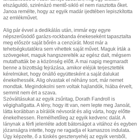
elszáguldó, szirénázó mentő-sikló el nem riasztotta őket.
Janoa remélte, hogy az egyik madár ijedtében lepiszkította
az emlékművet.
Alig pár évvel a dedikálás után, immár egy egyre
népszerűsödő garázs-rockbanda énekeseként tapasztalta
meg először saját bőrén a cenzúrát. Most már a
tehetségkutatókra sem vihettek saját művet. Maguk írták a
szövegeket, maguk hangszerelték az egész dalt, mégsem
mutathatták be a közönség előtt. A mai napig megmaradt
benne a bizottság fejrázása, amikor eléjük terjesztették
kérelmüket, hogy önálló együttesként a saját dalukat
énekelhessék. Alig olvastak el néhány sort, már nemet
mondtak. Megindokolni sem voltak hajlandók, hiába érvelt,
semmit nem ért a szava.
Szóváltásukat az egyik zsűritag, Dorath Fandroll is
végighallgatta. A tény, hogy itt van, nem lepte meg Janoát,
látta korábban a bírálók névsorát és alig várta, hogy előtte
énekelhessen. Remélhetőleg az egyik kedvenc dalát. A
lánynak a férfi jelenléte adott bátorságot a vitához és egyben
józanságra intette, hogy ne ragadja el kamaszos indulata.
Úgy képzelte, ő a tüskés gesztenyehéj az egyik versből,