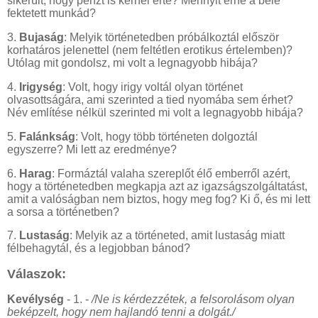
sikerült, hogy pénzt is kérnél érte? Mennyit érne a belé
fektetett munkád?
3.
Bujaság
: Melyik történetedben próbálkoztál először
korhatáros jelenettel (nem feltétlen erotikus értelemben)?
Utólag mit gondolsz, mi volt a legnagyobb hibája?
4.
Irigység
: Volt, hogy irigy voltál olyan történet
olvasottságára, ami szerinted a tied nyomába sem érhet?
Név említése nélkül szerinted mi volt a legnagyobb hibája?
5.
Falánkság
: Volt, hogy több történeten dolgoztál
egyszerre? Mi lett az eredménye?
6.
Harag
: Formáztál valaha szereplőt élő emberről azért,
hogy a történetedben megkapja azt az igazságszolgáltatást,
amit a valóságban nem biztos, hogy meg fog? Ki ő, és mi lett
a sorsa a történetben?
7.
Lustaság
: Melyik az a történeted, amit lustaság miatt
félbehagytál, és a legjobban bánod?
Válaszok:
Kevélység
- 1. -
/Ne is kérdezzétek, a felsorolásom olyan
beképzelt, hogy nem hajlandó tenni a dolgát./