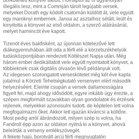
bőrkötéses könyvre siklott. Holnaptól az is ugyanolyan
illegális lesz, mint a Commján tárolt legújabb versek,
melyeket Dorath egy kódolt csatornán küldött át, vele együtt
egy maroknyi embernek. Janoa az asztalhoz sétált, leült és
kinyitotta a könyvet az első oldalon, a szerző aláírásánál,
melyet harmincöt éve kapott.
Tizenöt éves bakfisként, az újonnan kötelezővé tett
diákegyenruhában állt oda a férfi elé a körzetszékhelyük
tudásközpontjában rendezett Költészet Napja után. Még
három ember dedikáltatott vele együtt nyomtatott könyvet, a
többieknek csak digitális olvasón lévő példányuk volt.
Az idegesen szorongatott verseskötetet még két éve kapta
jutalmul a Körzeti Tehetségkutató versenyen elért második
helyezéséért. Eleinte csupán a versek dallamosságára
figyelt fel, majd ahogy idősödött, egyre inkább úgy érezte, a
szépen megformált szavakban olyan gondolatok és érzések
rejlenek, melyekkel azonosulni tudott, de képtelen lett volna
megfogalmazni őket. Akkor lett igazán kíváncsi a költőre.
Most pedig arról ábrándozott, milyen szép is volna, ha
Fandroll épp azon az oldalon nyitná ki a könyvet, ahová
beleírták a verseny emlékszövegét.
A fekete hajú, borotvált arcú férfi megnyugtatón