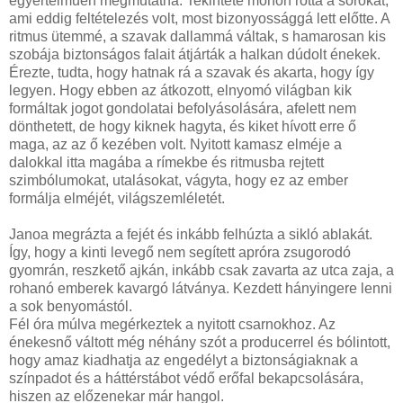
egyértelműen megmutatná. Tekintete mohón rótta a sorokat,
ami eddig feltételezés volt, most bizonyossággá lett előtte. A
ritmus ütemmé, a szavak dallammá váltak, s hamarosan kis
szobája biztonságos falait átjárták a halkan dúdolt énekek.
Érezte, tudta, hogy hatnak rá a szavak és akarta, hogy így
legyen. Hogy ebben az átkozott, elnyomó világban kik
formáltak jogot gondolatai befolyásolására, afelett nem
dönthetett, de hogy kiknek hagyta, és kiket hívott erre ő
maga, az az ő kezében volt. Nyitott kamasz elméje a
dalokkal itta magába a rímekbe és ritmusba rejtett
szimbólumokat, utalásokat, vágyta, hogy ez az ember
formálja elméjét, világszemléletét.
Janoa megrázta a fejét és inkább felhúzta a sikló ablakát.
Így, hogy a kinti levegő nem segített apróra zsugorodó
gyomrán, reszkető ajkán, inkább csak zavarta az utca zaja, a
rohanó emberek kavargó látványa. Kezdett hányingere lenni
a sok benyomástól.
Fél óra múlva megérkeztek a nyitott csarnokhoz. Az
énekesnő váltott még néhány szót a producerrel és bólintott,
hogy amaz kiadhatja az engedélyt a biztonságiaknak a
színpadot és a háttérstábot védő erőfal bekapcsolására,
hiszen az előzenekar már hangol.