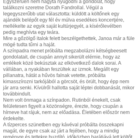
Egyszerűen nem hagyta nyugodni a gondolat, hogy
találkozni szeretne Dorath Fandrollal. Végül a
legegyszerűbb utat választotta: küldött a költőnek egy
ajándék belépőt egy fél év múlva esedékes koncertjére,
mellékelte az egyik saját kultúrjegyét, a kísérőlevélben
pedig meghívta egy teára.
Mire a gőzölgő italok felett beszélgethettek, Janoa már a füle
mögé tudta tűrni a haját.
A színpadra menet próbálta megzabolázni kétségbeesett
gondolatait, de csupán annyit sikerült elérnie, hogy az
emlékek közé bekúsztak az elkövetkező dalok sorai. A
vállában, a nyakában feszültek az izmok. Megállt egy
pillanatra, hátát a hűvös falnak vetette, próbálta
kimasszírozni tarkójából a görcsöt, és örült, hogy épp nem
jár arra senki. Kívülről hallotta saját léptei dobbanását, mikor
továbbindult.
Nem volt önmaga a színpadon. Rutinból énekelt, csak
felületesen figyelt a közönségre, érezte, hogy csupán a
hírneve hat rájuk, nem az előadása. Életében először nem
érdekelte.
A tízperces szünetben egy kávéval próbálta összekapni
magát, de egyre csak az járt a fejében, hogy a mindig
reményre és tettekre buzdító, időközben barátjává lett költőt