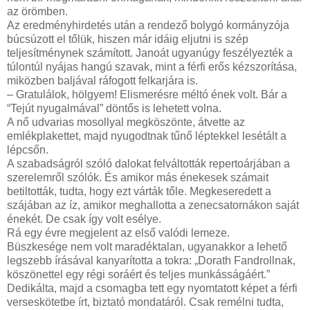
az örömben.
Az eredményhirdetés után a rendező bolygó kormányzója
búcsúzott el tőlük, hiszen már idáig eljutni is szép
teljesítménynek számított. Janoát ugyanúgy feszélyezték a
túlontúl nyájas hangú szavak, mint a férfi erős kézszorítása,
miközben baljával ráfogott felkarjára is.
– Gratulálok, hölgyem! Elismerésre méltó ének volt. Bár a
“Tejút nyugalmával” döntős is lehetett volna.
A nő udvarias mosollyal megköszönte, átvette az
emlékplakettet, majd nyugodtnak tűnő léptekkel lesétált a
lépcsőn.
A szabadságról szóló dalokat felváltották repertoárjában a
szerelemről szólók. És amikor más énekesek számait
betiltották, tudta, hogy ezt várták tőle. Megkeseredett a
szájában az íz, amikor meghallotta a zenecsatornákon saját
énekét. De csak így volt esélye.
Rá egy évre megjelent az első valódi lemeze.
Büszkesége nem volt maradéktalan, ugyanakkor a lehető
legszebb írásával kanyarította a tokra: „Dorath Fandrollnak,
köszönettel egy régi soráért és teljes munkásságáért.”
Dedikálta, majd a csomagba tett egy nyomtatott képet a férfi
verseskötetbe írt, biztató mondatáról. Csak remélni tudta,