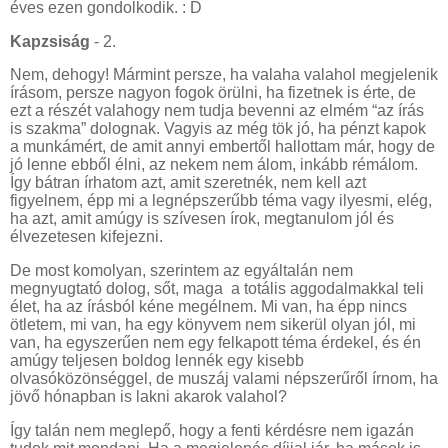
éves ezen gondolkodik. : D
Kapzsiság
- 2.
Nem, dehogy! Mármint persze, ha valaha valahol megjelenik
írásom, persze nagyon fogok örülni, ha fizetnek is érte, de
ezt a részét valahogy nem tudja bevenni az elmém “az írás
is szakma” dolognak. Vagyis az még tök jó, ha pénzt kapok
a munkámért, de amit annyi embertől hallottam már, hogy de
jó lenne ebből élni, az nekem nem álom, inkább rémálom.
Így bátran írhatom azt, amit szeretnék, nem kell azt
figyelnem, épp mi a legnépszerűbb téma vagy ilyesmi, elég,
ha azt, amit amúgy is szívesen írok, megtanulom jól és
élvezetesen kifejezni.
De most komolyan, szerintem az egyáltalán nem
megnyugtató dolog, sőt, maga a totális aggodalmakkal teli
élet, ha az írásból kéne megélnem. Mi van, ha épp nincs
ötletem, mi van, ha egy könyvem nem sikerül olyan jól, mi
van, ha egyszerűen nem egy felkapott téma érdekel, és én
amúgy teljesen boldog lennék egy kisebb
olvasóközönséggel, de muszáj valami népszerűről írnom, ha
jövő hónapban is lakni akarok valahol?
Így talán nem meglepő, hogy a fenti kérdésre nem igazán