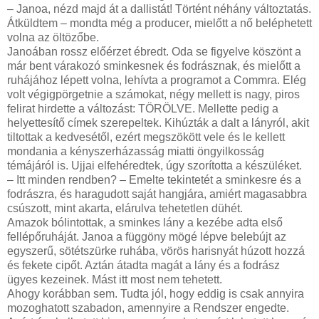
– Janoa, nézd majd át a dallistát! Történt néhány változtatás.
Átküldtem – mondta még a producer, mielőtt a nő beléphetett
volna az öltözőbe.
Janoában rossz előérzet ébredt. Oda se figyelve köszönt a
már bent várakozó sminkesnek és fodrásznak, és mielőtt a
ruhájához lépett volna, lehívta a programot a Commra. Elég
volt végigpörgetnie a számokat, négy mellett is nagy, piros
felirat hirdette a változást: TÖRÖLVE. Mellette pedig a
helyettesítő címek szerepeltek. Kihúzták a dalt a lányról, akit
tiltottak a kedvesétől, ezért megszökött vele és le kellett
mondania a kényszerházasság miatti öngyilkosság
témájáról is. Ujjai elfehéredtek, úgy szorította a készüléket.
– Itt minden rendben? – Emelte tekintetét a sminkesre és a
fodrászra, és haragudott saját hangjára, amiért magasabbra
csúszott, mint akarta, elárulva tehetetlen dühét.
Amazok bólintottak, a sminkes lány a kezébe adta első
fellépőruháját. Janoa a függöny mögé lépve belebújt az
egyszerű, sötétszürke ruhába, vörös harisnyát húzott hozzá
és fekete cipőt. Aztán átadta magát a lány és a fodrász
ügyes kezeinek. Mást itt most nem tehetett.
Ahogy korábban sem. Tudta jól, hogy eddig is csak annyira
mozoghatott szabadon, amennyire a Rendszer engedte.