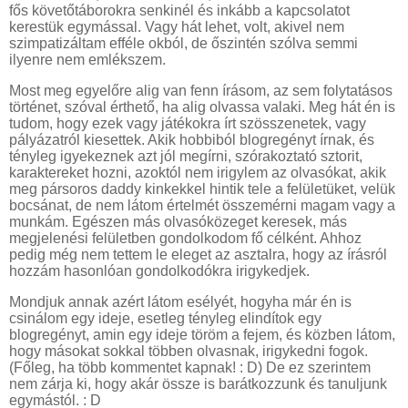
fős követőtáborokra senkinél és inkább a kapcsolatot
kerestük egymással. Vagy hát lehet, volt, akivel nem
szimpatizáltam efféle okból, de őszintén szólva semmi
ilyenre nem emlékszem.
Most meg egyelőre alig van fenn írásom, az sem folytatásos
történet, szóval érthető, ha alig olvassa valaki. Meg hát én is
tudom, hogy ezek vagy játékokra írt szösszenetek, vagy
pályázatról kiesettek. Akik hobbiból blogregényt írnak, és
tényleg igyekeznek azt jól megírni, szórakoztató sztorit,
karaktereket hozni, azoktól nem irigylem az olvasókat, akik
meg pársoros daddy kinkekkel hintik tele a felületüket, velük
bocsánat, de nem látom értelmét összemérni magam vagy a
munkám. Egészen más olvasóközeget keresek, más
megjelenési felületben gondolkodom fő célként. Ahhoz
pedig még nem tettem le eleget az asztalra, hogy az írásról
hozzám hasonlóan gondolkodókra irigykedjek.
Mondjuk annak azért látom esélyét, hogyha már én is
csinálom egy ideje, esetleg tényleg elindítok egy
blogregényt, amin egy ideje töröm a fejem, és közben látom,
hogy másokat sokkal többen olvasnak, irigykedni fogok.
(Főleg, ha több kommentet kapnak! : D) De ez szerintem
nem zárja ki, hogy akár össze is barátkozzunk és tanuljunk
egymástól. : D