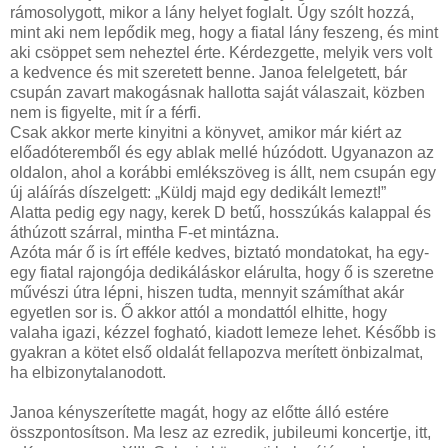
rámosolygott, mikor a lány helyet foglalt. Úgy szólt hozzá,
mint aki nem lepődik meg, hogy a fiatal lány feszeng, és mint
aki csöppet sem neheztel érte. Kérdezgette, melyik vers volt
a kedvence és mit szeretett benne. Janoa felelgetett, bár
csupán zavart makogásnak hallotta saját válaszait, közben
nem is figyelte, mit ír a férfi.
Csak akkor merte kinyitni a könyvet, amikor már kiért az
előadóteremből és egy ablak mellé húzódott. Ugyanazon az
oldalon, ahol a korábbi emlékszöveg is állt, nem csupán egy
új aláírás díszelgett: „Küldj majd egy dedikált lemezt!”
Alatta pedig egy nagy, kerek D betű, hosszúkás kalappal és
áthúzott szárral, mintha F-et mintázna.
Azóta már ő is írt efféle kedves, biztató mondatokat, ha egy-
egy fiatal rajongója dedikáláskor elárulta, hogy ő is szeretne
művészi útra lépni, hiszen tudta, mennyit számíthat akár
egyetlen sor is. Ő akkor attól a mondattól elhitte, hogy
valaha igazi, kézzel fogható, kiadott lemeze lehet. Később is
gyakran a kötet első oldalát fellapozva merített önbizalmat,
ha elbizonytalanodott.
Janoa kényszerítette magát, hogy az előtte álló estére
összpontosítson. Ma lesz az ezredik, jubileumi koncertje, itt,