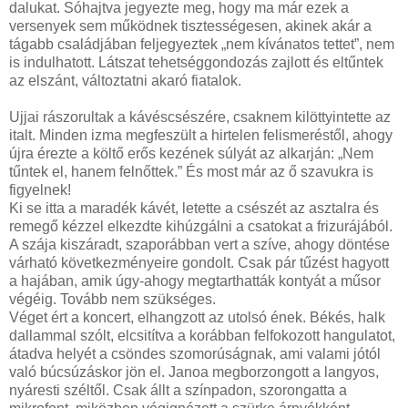
dalukat. Sóhajtva jegyezte meg, hogy ma már ezek a
versenyek sem működnek tisztességesen, akinek akár a
tágabb családjában feljegyeztek „nem kívánatos tettet”, nem
is indulhatott. Látszat tehetséggondozás zajlott és eltűntek
az elszánt, változtatni akaró fiatalok.
Ujjai rászorultak a kávéscsészére, csaknem kilöttyintette az
italt. Minden izma megfeszült a hirtelen felismeréstől, ahogy
újra érezte a költő erős kezének súlyát az alkarján: „Nem
tűntek el, hanem felnőttek.” És most már az ő szavukra is
figyelnek!
Ki se itta a maradék kávét, letette a csészét az asztalra és
remegő kézzel elkezdte kihúzgálni a csatokat a frizurájából.
A szája kiszáradt, szaporábban vert a szíve, ahogy döntése
várható következményeire gondolt. Csak pár tűzést hagyott
a hajában, amik úgy-ahogy megtarthatták kontyát a műsor
végéig. Tovább nem szükséges.
Véget ért a koncert, elhangzott az utolsó ének. Békés, halk
dallammal szólt, elcsitítva a korábban felfokozott hangulatot,
átadva helyét a csöndes szomorúságnak, ami valami jótól
való búcsúzáskor jön el. Janoa megborzongott a langyos,
nyáresti széltől. Csak állt a színpadon, szorongatta a