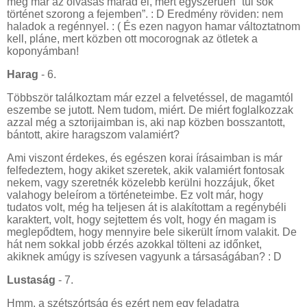
meg már az olvasás marad el, mert egyszerűen “túl sok
történet szorong a fejemben”. : D Eredmény röviden: nem
haladok a regénnyel. : ( És ezen nagyon hamar változtatnom
kell, pláne, mert közben ott mocorognak az ötletek a
koponyámban!
Harag
- 6.
Többször találkoztam már ezzel a felvetéssel, de magamtól
eszembe se jutott. Nem tudom, miért. De miért foglalkozzak
azzal még a sztorijaimban is, aki nap közben bosszantott,
bántott, akire haragszom valamiért?
Ami viszont érdekes, és egészen korai írásaimban is már
felfedeztem, hogy akiket szeretek, akik valamiért fontosak
nekem, vagy szeretnék közelebb kerülni hozzájuk, őket
valahogy beleírom a történeteimbe. Ez volt már, hogy
tudatos volt, még ha teljesen át is alakítottam a regénybéli
karaktert, volt, hogy sejtettem és volt, hogy én magam is
meglepődtem, hogy mennyire bele sikerült írnom valakit. De
hát nem sokkal jobb érzés azokkal tölteni az időnket,
akiknek amúgy is szívesen vagyunk a társaságában? : D
Lustaság
- 7.
Hmm, a szétszórtság és ezért nem egy feladatra