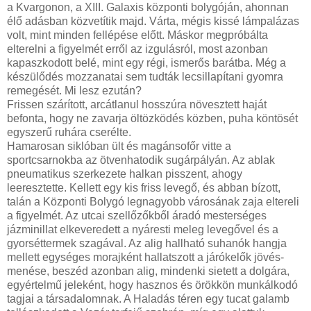
a Kvargonon, a XIII. Galaxis központi bolygóján, ahonnan
élő adásban közvetítik majd. Várta, mégis kissé lámpalázas
volt, mint minden fellépése előtt. Máskor megpróbálta
elterelni a figyelmét erről az izgulásról, most azonban
kapaszkodott belé, mint egy régi, ismerős barátba. Még a
készülődés mozzanatai sem tudták lecsillapítani gyomra
remegését. Mi lesz ezután?
Frissen szárított, arcátlanul hosszúra növesztett haját
befonta, hogy ne zavarja öltözködés közben, puha köntösét
egyszerű ruhára cserélte.
Hamarosan siklóban ült és magánsofőr vitte a
sportcsarnokba az ötvenhatodik sugárpályán. Az ablak
pneumatikus szerkezete halkan pisszent, ahogy
leeresztette. Kellett egy kis friss levegő, és abban bízott,
talán a Központi Bolygó legnagyobb városának zaja eltereli
a figyelmét. Az utcai szellőzőkből áradó mesterséges
jázminillat elkeveredett a nyáresti meleg levegővel és a
gyorséttermek szagával. Az alig hallható suhanók hangja
mellett egységes morajként hallatszott a járókelők jövés-
menése, beszéd azonban alig, mindenki sietett a dolgára,
egyértelmű jeleként, hogy hasznos és örökkön munkálkodó
tagjai a társadalomnak. A Haladás téren egy tucat galamb