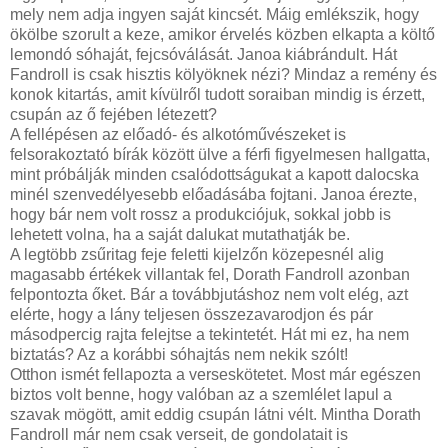
mely nem adja ingyen saját kincsét. Máig emlékszik, hogy
ökölbe szorult a keze, amikor érvelés közben elkapta a költő
lemondó sóhaját, fejcsóválását. Janoa kiábrándult. Hát
Fandroll is csak hisztis kölyöknek nézi? Mindaz a remény és
konok kitartás, amit kívülről tudott soraiban mindig is érzett,
csupán az ő fejében létezett?
A fellépésen az előadó- és alkotóművészeket is
felsorakoztató bírák között ülve a férfi figyelmesen hallgatta,
mint próbálják minden csalódottságukat a kapott dalocska
minél szenvedélyesebb előadásába fojtani. Janoa érezte,
hogy bár nem volt rossz a produkciójuk, sokkal jobb is
lehetett volna, ha a saját dalukat mutathatják be.
A legtöbb zsűritag feje feletti kijelzőn közepesnél alig
magasabb értékek villantak fel, Dorath Fandroll azonban
felpontozta őket. Bár a továbbjutáshoz nem volt elég, azt
elérte, hogy a lány teljesen összezavarodjon és pár
másodpercig rajta felejtse a tekintetét. Hát mi ez, ha nem
biztatás? Az a korábbi sóhajtás nem nekik szólt!
Otthon ismét fellapozta a verseskötetet. Most már egészen
biztos volt benne, hogy valóban az a szemlélet lapul a
szavak mögött, amit eddig csupán látni vélt. Mintha Dorath
Fandroll már nem csak verseit, de gondolatait is