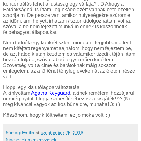
koncentrálás lehet a lustaság egy válfaja? : D Ahogy a
Falánkságnál is írtam, leginkább azért vannak befejezetlen
sztorijaim. De persze van, amikor hülyeségekre szúrom el
az időm, ami helyett írhattam / sztorikidolgozhattam volna,
szóval a be nem fejezett munkáim ennek is köszönhetik
félbehagyott állapotukat.
Nem tudnék egy konkrét sztorit mondani, legjobban a fent
nem kifejtett regényemet sajnálom, hogy nem fejeztem be,
de azt hatodik után kezdtem és valamikor tizedik táján írtam
hozzá utoljára, szóval abból egyszerűen kinőttem.
Szövetség volt a címe és barátoknak máig sokszor
emlegetem, az a történet tényleg éveken át az életem része
volt.
Hopp, egy kis utólagos változtatás:
A kihívottam
Agatha Keyguard
, akinek remélem, hozzájárul
nemrég nyitott blogja színesítéséhez ez a kis játék! ^^ (No
meg kíváncsi vagyok az írós bűneidre, muhaha! 3: ) )
Köszönöm, hogy kitölthettem, ez jó móka volt! : )
Sümegi Emília
at
szeptember 25, 2019
Nincsenek megjegyzések: