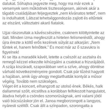
dalukat. Sóhajtva jegyezte meg, hogy ma már ezek a
versenyek sem működnek tisztességesen, akinek akár a
tágabb családjában feljegyeztek „nem kívánatos tettet”, nem
is indulhatott. Látszat tehetséggondozás zajlott és eltűntek
az elszánt, változtatni akaró fiatalok.
Ujjai rászorultak a kávéscsészére, csaknem kilöttyintette az
italt. Minden izma megfeszült a hirtelen felismeréstől, ahogy
újra érezte a költő erős kezének súlyát az alkarján: „Nem
tűntek el, hanem felnőttek.” És most már az ő szavukra is
figyelnek!
Ki se itta a maradék kávét, letette a csészét az asztalra és
remegő kézzel elkezdte kihúzgálni a csatokat a frizurájából.
A szája kiszáradt, szaporábban vert a szíve, ahogy döntése
várható következményeire gondolt. Csak pár tűzést hagyott
a hajában, amik úgy-ahogy megtarthatták kontyát a műsor
végéig. Tovább nem szükséges.
Véget ért a koncert, elhangzott az utolsó ének. Békés, halk
dallammal szólt, elcsitítva a korábban felfokozott hangulatot,
átadva helyét a csöndes szomorúságnak, ami valami jótól
való búcsúzáskor jön el. Janoa megborzongott a langyos,
nyáresti széltől. Csak állt a színpadon, szorongatta a