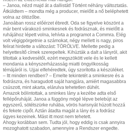
– Janoa, nézd majd át a dallistát! Történt néhány változtatás.
Átküldtem – mondta még a producer, mielőtt a nő beléphetett
volna az öltözőbe.
Janoában rossz előérzet ébredt. Oda se figyelve köszönt a
már bent várakozó sminkesnek és fodrásznak, és mielőtt a
ruhájához lépett volna, lehívta a programot a Commra. Elég
volt végigpörgetnie a számokat, négy mellett is nagy, piros
felirat hirdette a változást: TÖRÖLVE. Mellette pedig a
helyettesítő címek szerepeltek. Kihúzták a dalt a lányról, akit
tiltottak a kedvesétől, ezért megszökött vele és le kellett
mondania a kényszerházasság miatti öngyilkosság
témájáról is. Ujjai elfehéredtek, úgy szorította a készüléket.
– Itt minden rendben? – Emelte tekintetét a sminkesre és a
fodrászra, és haragudott saját hangjára, amiért magasabbra
csúszott, mint akarta, elárulva tehetetlen dühét.
Amazok bólintottak, a sminkes lány a kezébe adta első
fellépőruháját. Janoa a függöny mögé lépve belebújt az
egyszerű, sötétszürke ruhába, vörös harisnyát húzott hozzá
és fekete cipőt. Aztán átadta magát a lány és a fodrász
ügyes kezeinek. Mást itt most nem tehetett.
Ahogy korábban sem. Tudta jól, hogy eddig is csak annyira
mozoghatott szabadon, amennyire a Rendszer engedte.