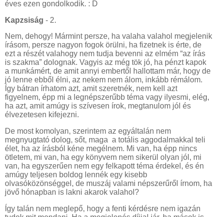
éves ezen gondolkodik. : D
Kapzsiság
- 2.
Nem, dehogy! Mármint persze, ha valaha valahol megjelenik
írásom, persze nagyon fogok örülni, ha fizetnek is érte, de
ezt a részét valahogy nem tudja bevenni az elmém “az írás
is szakma” dolognak. Vagyis az még tök jó, ha pénzt kapok
a munkámért, de amit annyi embertől hallottam már, hogy de
jó lenne ebből élni, az nekem nem álom, inkább rémálom.
Így bátran írhatom azt, amit szeretnék, nem kell azt
figyelnem, épp mi a legnépszerűbb téma vagy ilyesmi, elég,
ha azt, amit amúgy is szívesen írok, megtanulom jól és
élvezetesen kifejezni.
De most komolyan, szerintem az egyáltalán nem
megnyugtató dolog, sőt, maga a totális aggodalmakkal teli
élet, ha az írásból kéne megélnem. Mi van, ha épp nincs
ötletem, mi van, ha egy könyvem nem sikerül olyan jól, mi
van, ha egyszerűen nem egy felkapott téma érdekel, és én
amúgy teljesen boldog lennék egy kisebb
olvasóközönséggel, de muszáj valami népszerűről írnom, ha
jövő hónapban is lakni akarok valahol?
Így talán nem meglepő, hogy a fenti kérdésre nem igazán