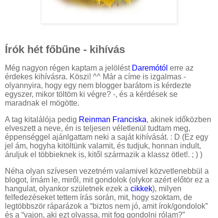
Írók hét főbűne - kihívás
Még nagyon régen kaptam a jelölést
Daremótól
erre az
érdekes kihívásra. Köszi! ^^ Már a címe is izgalmas -
olyannyira, hogy egy nem blogger barátom is kérdezte
egyszer, mikor töltöm ki végre? -, és a kérdések se
maradnak el mögötte.
A tag kitalálója pedig
Reinman Franciska
, akinek időközben
elveszett a neve, én is teljesen véletlenül tudtam meg,
éppenséggel ajánlgattam neki a saját kihívását. : D (Ez egy
jel ám, hogyha kitöltünk valamit, és tudjuk, honnan indult,
áruljuk el többieknek is, kitől származik a klassz ötlet!. ; ) )
Néha olyan szívesen vezetném valamivel közvetlenebbül a
blogot, írnám le, miről, mit gondolok (olykor azért előtör ez a
hangulat, olyankor születnek ezek a
cikkek
), milyen
felfedezéseket tettem írás során, mit, hogy szoktam, de
legtöbbször ráparázok a “biztos nem jó, amit írok/gondolok”
és a “vajon, aki ezt olvassa, mit fog gondolni rólam?”