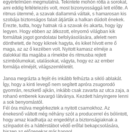
egyértelműen megmutatná. Tekintete mohón rótta a sorokat,
ami eddig feltételezés volt, most bizonyossággá lett előtte. A
ritmus ütemmé, a szavak dallammá váltak, s hamarosan kis
szobája biztonságos falait átjárták a halkan dúdolt énekek.
Érezte, tudta, hogy hatnak rá a szavak és akarta, hogy így
legyen. Hogy ebben az átkozott, elnyomó világban kik
formáltak jogot gondolatai befolyásolására, afelett nem
dönthetett, de hogy kiknek hagyta, és kiket hívott erre ő
maga, az az ő kezében volt. Nyitott kamasz elméje a
dalokkal itta magába a rímekbe és ritmusba rejtett
szimbólumokat, utalásokat, vágyta, hogy ez az ember
formálja elméjét, világszemléletét.
Janoa megrázta a fejét és inkább felhúzta a sikló ablakát.
Így, hogy a kinti levegő nem segített apróra zsugorodó
gyomrán, reszkető ajkán, inkább csak zavarta az utca zaja, a
rohanó emberek kavargó látványa. Kezdett hányingere lenni
a sok benyomástól.
Fél óra múlva megérkeztek a nyitott csarnokhoz. Az
énekesnő váltott még néhány szót a producerrel és bólintott,
hogy amaz kiadhatja az engedélyt a biztonságiaknak a
színpadot és a háttérstábot védő erőfal bekapcsolására,
hiszen az előzenekar már hangol.