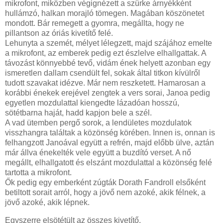
mikrofont, miközben végignézett a szürke árnyékként
hullámzó, halkan morajló tömegen. Magában köszönetet
mondott. Bár remegett a gyomra, megállta, hogy ne
pillantson az óriás kivetítő felé.
Lehunyta a szemét, mélyet lélegzett, majd szájához emelte
a mikrofont, az emberek pedig ezt észlelve elhallgattak. A
távozást könnyebbé tevő, vidám ének helyett azonban egy
ismeretlen dallam csendült fel, sokak által titkon kívülről
tudott szavakat idézve. Már nem reszketett. Hamarosan a
korábbi énekek erejével zengtek a vers sorai, Janoa pedig
egyetlen mozdulattal kiengedte lázadóan hosszú,
sötétbarna haját, hadd kapjon bele a szél.
A vad ütemben pergő sorok, a lendületes mozdulatok
visszhangra találtak a közönség körében. Innen is, onnan is
felhangzott Janoával együtt a refrén, majd előbb ülve, aztán
már állva énekelték vele együtt a buzdító verset. A nő
megállt, elhallgatott és elszánt mozdulattal a közönség felé
tartotta a mikrofont.
Ők pedig egy emberként zúgták Dorath Fandroll elsőként
betiltott sorait arról, hogy a jövő nem azoké, akik félnek, a
jövő azoké, akik lépnek.
Egyszerre elsötétült az összes kivetítő.