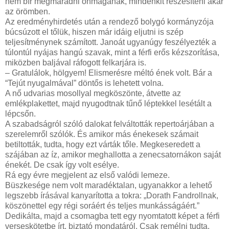
nem bír megmaradni önmagának, mindenkit részesíteni akar
az örömben.
Az eredményhirdetés után a rendező bolygó kormányzója
búcsúzott el tőlük, hiszen már idáig eljutni is szép
teljesítménynek számított. Janoát ugyanúgy feszélyezték a
túlontúl nyájas hangú szavak, mint a férfi erős kézszorítása,
miközben baljával ráfogott felkarjára is.
– Gratulálok, hölgyem! Elismerésre méltó ének volt. Bár a
“Tejút nyugalmával” döntős is lehetett volna.
A nő udvarias mosollyal megköszönte, átvette az
emlékplakettet, majd nyugodtnak tűnő léptekkel lesétált a
lépcsőn.
A szabadságról szóló dalokat felváltották repertoárjában a
szerelemről szólók. És amikor más énekesek számait
betiltották, tudta, hogy ezt várták tőle. Megkeseredett a
szájában az íz, amikor meghallotta a zenecsatornákon saját
énekét. De csak így volt esélye.
Rá egy évre megjelent az első valódi lemeze.
Büszkesége nem volt maradéktalan, ugyanakkor a lehető
legszebb írásával kanyarította a tokra: „Dorath Fandrollnak,
köszönettel egy régi soráért és teljes munkásságáért.”
Dedikálta, majd a csomagba tett egy nyomtatott képet a férfi
verseskötetbe írt, biztató mondatáról. Csak remélni tudta,