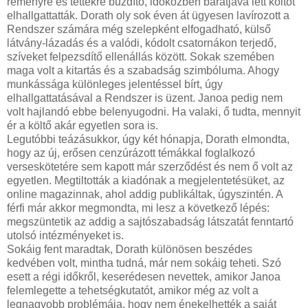
reményre és tettekre buzdító, időközben barátjává lett költőt
elhallgattatták. Dorath oly sok éven át ügyesen lavírozott a
Rendszer számára még szelepként elfogadható, külső
látvány-lázadás és a valódi, kódolt csatornákon terjedő,
szíveket felpezsdítő ellenállás között. Sokak szemében
maga volt a kitartás és a szabadság szimbóluma. Ahogy
munkássága különleges jelentéssel bírt, úgy
elhallgattatásával a Rendszer is üzent. Janoa pedig nem
volt hajlandó ebbe belenyugodni. Ha valaki, ő tudta, mennyit
ér a költő akár egyetlen sora is.
Legutóbbi teázásukkor, úgy két hónapja, Dorath elmondta,
hogy az új, erősen cenzúrázott témákkal foglalkozó
verseskötetére sem kapott már szerződést és nem ő volt az
egyetlen. Megtiltották a kiadónak a megjelentetésüket, az
online magazinnak, ahol addig publikáltak, úgyszintén. A
férfi már akkor megmondta, mi lesz a következő lépés:
megszüntetik az addig a sajtószabadság látszatát fenntartó
utolsó intézményeket is.
Sokáig fent maradtak, Dorath különösen beszédes
kedvében volt, mintha tudná, már nem sokáig teheti. Szó
esett a régi időkről, keserédesen nevettek, amikor Janoa
felemlegette a tehetségkutatót, amikor még az volt a
legnagyobb problémája, hogy nem énekelhették a saját