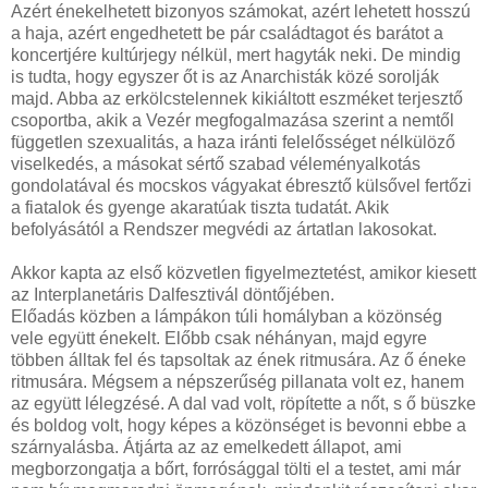
Azért énekelhetett bizonyos számokat, azért lehetett hosszú
a haja, azért engedhetett be pár családtagot és barátot a
koncertjére kultúrjegy nélkül, mert hagyták neki. De mindig
is tudta, hogy egyszer őt is az Anarchisták közé sorolják
majd. Abba az erkölcstelennek kikiáltott eszméket terjesztő
csoportba, akik a Vezér megfogalmazása szerint a nemtől
független szexualitás, a haza iránti felelősséget nélkülöző
viselkedés, a másokat sértő szabad véleményalkotás
gondolatával és mocskos vágyakat ébresztő külsővel fertőzi
a fiatalok és gyenge akaratúak tiszta tudatát. Akik
befolyásától a Rendszer megvédi az ártatlan lakosokat.
Akkor kapta az első közvetlen figyelmeztetést, amikor kiesett
az Interplanetáris Dalfesztivál döntőjében.
Előadás közben a lámpákon túli homályban a közönség
vele együtt énekelt. Előbb csak néhányan, majd egyre
többen álltak fel és tapsoltak az ének ritmusára. Az ő éneke
ritmusára. Mégsem a népszerűség pillanata volt ez, hanem
az együtt lélegzésé. A dal vad volt, röpítette a nőt, s ő büszke
és boldog volt, hogy képes a közönséget is bevonni ebbe a
szárnyalásba. Átjárta az az emelkedett állapot, ami
megborzongatja a bőrt, forrósággal tölti el a testet, ami már