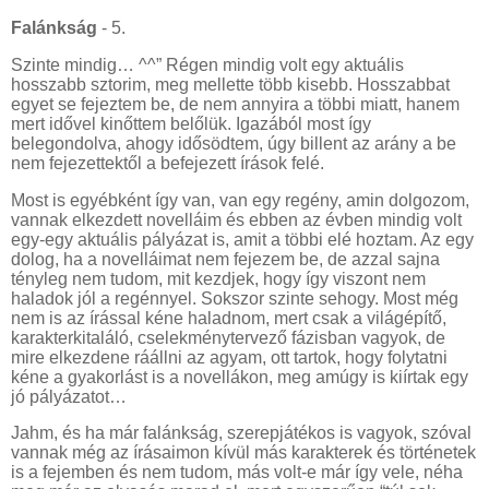
Falánkság
- 5.
Szinte mindig… ^^” Régen mindig volt egy aktuális
hosszabb sztorim, meg mellette több kisebb. Hosszabbat
egyet se fejeztem be, de nem annyira a többi miatt, hanem
mert idővel kinőttem belőlük. Igazából most így
belegondolva, ahogy idősödtem, úgy billent az arány a be
nem fejezettektől a befejezett írások felé.
Most is egyébként így van, van egy regény, amin dolgozom,
vannak elkezdett novelláim és ebben az évben mindig volt
egy-egy aktuális pályázat is, amit a többi elé hoztam. Az egy
dolog, ha a novelláimat nem fejezem be, de azzal sajna
tényleg nem tudom, mit kezdjek, hogy így viszont nem
haladok jól a regénnyel. Sokszor szinte sehogy. Most még
nem is az írással kéne haladnom, mert csak a világépítő,
karakterkitaláló, cselekménytervező fázisban vagyok, de
mire elkezdene ráállni az agyam, ott tartok, hogy folytatni
kéne a gyakorlást is a novellákon, meg amúgy is kiírtak egy
jó pályázatot…
Jahm, és ha már falánkság, szerepjátékos is vagyok, szóval
vannak még az írásaimon kívül más karakterek és történetek
is a fejemben és nem tudom, más volt-e már így vele, néha