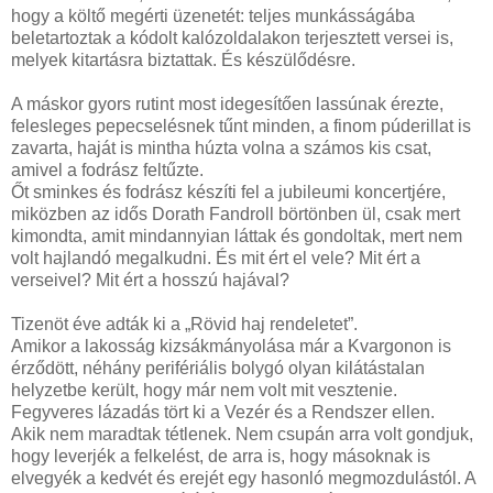
hogy a költő megérti üzenetét: teljes munkásságába
beletartoztak a kódolt kalózoldalakon terjesztett versei is,
melyek kitartásra biztattak. És készülődésre.
A máskor gyors rutint most idegesítően lassúnak érezte,
felesleges pepecselésnek tűnt minden, a finom púderillat is
zavarta, haját is mintha húzta volna a számos kis csat,
amivel a fodrász feltűzte.
Őt sminkes és fodrász készíti fel a jubileumi koncertjére,
miközben az idős Dorath Fandroll börtönben ül, csak mert
kimondta, amit mindannyian láttak és gondoltak, mert nem
volt hajlandó megalkudni. És mit ért el vele? Mit ért a
verseivel? Mit ért a hosszú hajával?
Tizenöt éve adták ki a „Rövid haj rendeletet”.
Amikor a lakosság kizsákmányolása már a Kvargonon is
érződött, néhány perifériális bolygó olyan kilátástalan
helyzetbe került, hogy már nem volt mit vesztenie.
Fegyveres lázadás tört ki a Vezér és a Rendszer ellen.
Akik nem maradtak tétlenek. Nem csupán arra volt gondjuk,
hogy leverjék a felkelést, de arra is, hogy másoknak is
elvegyék a kedvét és erejét egy hasonló megmozdulástól. A