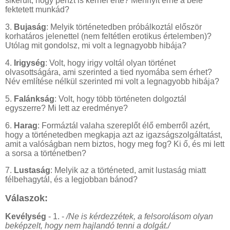
sikerült, hogy pénzt is kérnél érte? Mennyit érne a belé
fektetett munkád?
3.
Bujaság
: Melyik történetedben próbálkoztál először
korhatáros jelenettel (nem feltétlen erotikus értelemben)?
Utólag mit gondolsz, mi volt a legnagyobb hibája?
4.
Irigység
: Volt, hogy irigy voltál olyan történet
olvasottságára, ami szerinted a tied nyomába sem érhet?
Név említése nélkül szerinted mi volt a legnagyobb hibája?
5.
Falánkság
: Volt, hogy több történeten dolgoztál
egyszerre? Mi lett az eredménye?
6.
Harag
: Formáztál valaha szereplőt élő emberről azért,
hogy a történetedben megkapja azt az igazságszolgáltatást,
amit a valóságban nem biztos, hogy meg fog? Ki ő, és mi lett
a sorsa a történetben?
7.
Lustaság
: Melyik az a történeted, amit lustaság miatt
félbehagytál, és a legjobban bánod?
Válaszok:
Kevélység
- 1. -
/Ne is kérdezzétek, a felsorolásom olyan
beképzelt, hogy nem hajlandó tenni a dolgát./