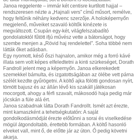
Janoa reggelente – immár két centisre kurtított hajjal –
rendszeresen nézte a „Hajnali vers” című műsort, remélve,
hogy feltűnik néhány kedvenc szerzője. A holoképernyőn
megjelenő, műveiket szavaló költők kinézete is
megváltozott. Csupán egy-két, világfelszabadító
gondolatoktól fűtött ifjú művész vette a bátorságot, hogy
szembe menjen a „Rövid haj rendelettel”. Soha többé nem
látták őket adásban.
Egy nyomott, késő őszi hajnalon, amikor még a forró kávé
illata sem volt képes elfeledtetni a kinti szürkeséget, Dorath
Fandroll jelent meg a képernyőn. Janoa elkerekedett
szemekkel bámulta, és izgatottságában az ölébe vett párna
szélét kezdte gyűrögetni. A költő ajka fölötti gondosan nyírt,
tömött bajusz és az állán lévő kis szakáll játékosan
mocorgott, ahogy a férfi szavalt, mákosodó haja pedig már
jócskán a füle alá ért.
Janoa szabadnak látta Dorath Fandrollt. Ismét azt érezte,
mint kamaszként a tehetségkutatón: A saját
gondolkodásmódját érezte előtűnni a sorai és viselkedése
mögül átgondoltabb, érettebb formában. A költő hasonló
elveket vall, mint ő, de előtte jár az úton. Ő pedig követni
akarja.