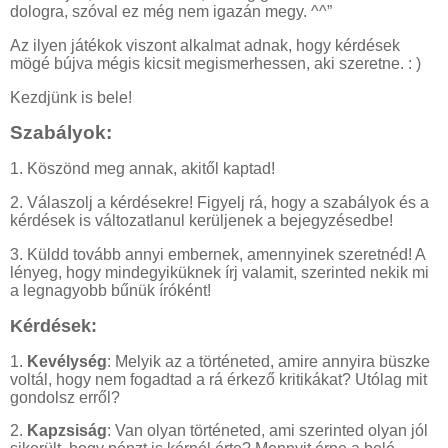
dologra, szóval ez még nem igazán megy. ^^”
Az ilyen játékok viszont alkalmat adnak, hogy kérdések
mögé bújva mégis kicsit megismerhessen, aki szeretne. : )
Kezdjünk is bele!
Szabályok:
1. Köszönd meg annak, akitől kaptad!
2. Válaszolj a kérdésekre! Figyelj rá, hogy a szabályok és a
kérdések is változatlanul kerüljenek a bejegyzésedbe!
3. Küldd tovább annyi embernek, amennyinek szeretnéd! A
lényeg, hogy mindegyiküknek írj valamit, szerinted nekik mi
a legnagyobb bűnük íróként!
Kérdések:
1.
Kevélység
: Melyik az a történeted, amire annyira büszke
voltál, hogy nem fogadtad a rá érkező kritikákat? Utólag mit
gondolsz erről?
2.
Kapzsiság
: Van olyan történeted, ami szerinted olyan jól