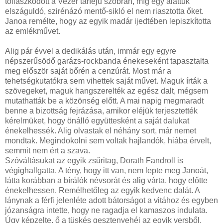
tollászkodott a Vezér tarfejű szobrán, míg egy alattuk
elszáguldó, szirénázó mentő-sikló el nem riasztotta őket.
Janoa remélte, hogy az egyik madár ijedtében lepiszkította
az emlékművet.
Alig pár évvel a dedikálás után, immár egy egyre
népszerűsödő garázs-rockbanda énekeseként tapasztalta
meg először saját bőrén a cenzúrát. Most már a
tehetségkutatókra sem vihettek saját művet. Maguk írták a
szövegeket, maguk hangszerelték az egész dalt, mégsem
mutathatták be a közönség előtt. A mai napig megmaradt
benne a bizottság fejrázása, amikor eléjük terjesztették
kérelmüket, hogy önálló együttesként a saját dalukat
énekelhessék. Alig olvastak el néhány sort, már nemet
mondtak. Megindokolni sem voltak hajlandók, hiába érvelt,
semmit nem ért a szava.
Szóváltásukat az egyik zsűritag, Dorath Fandroll is
végighallgatta. A tény, hogy itt van, nem lepte meg Janoát,
látta korábban a bírálók névsorát és alig várta, hogy előtte
énekelhessen. Remélhetőleg az egyik kedvenc dalát. A
lánynak a férfi jelenléte adott bátorságot a vitához és egyben
józanságra intette, hogy ne ragadja el kamaszos indulata.
Úgy képzelte, ő a tüskés gesztenyehéj az egyik versből,