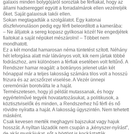
galaxis minden bolygójáról soroztak be férfiakat, hogy az
állami hadsereggel együtt a forradalmárok ellen vezéreljék
őket. Saját galaxisuk lakói ellen.
Sokan megtagadták a szolgálatot. Egy katonai
díszfelvonuláson pedig egy férfi beleordított a kamerába:
– Ne álljatok a sereg kopasz gyilkosai közé! Ne engedjétek
fiaitokat a saját népüket mészárolni! – Többet nem
mondhatott.
Ez a két mondat hamarosan néma tüntetést szított. Néhány
hét leforgása alatt már látványos volt, kik nem jártak többé
fodrászhoz, ami különösen a férfiak esetében volt feltűnő. A
Rendszer hamar reagált: a botrányos jelenet után két
hónappal már a teljes lakosság számára tilos volt a hosszú
frizura és az arcszőrzet viselése. A Vezér ünnepi
ceremónián borotválta le a haját.
Természetesen, hogy jó példát mutassanak, és hogy
egyértelművé tegyék hovatartozásukat, a politikusok, a
köztisztviselők és minden, a Rendszerhez hű férfi és nő
rövidre nyíratta a haját. A lakosság úgyszintén. Nem tehetett
másként.
Csak kevesen merték meghagyni bajszukat vagy hajuk
hosszát. A nyíltan lázadók nem csupán a „kényszer-nyírást”,
de akár munkájukat, sőt a börtönt is kockáztatták.