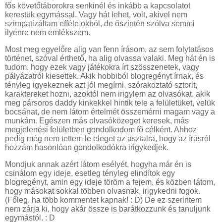
fős követőtáborokra senkinél és inkább a kapcsolatot
kerestük egymással. Vagy hát lehet, volt, akivel nem
szimpatizáltam efféle okból, de őszintén szólva semmi
ilyenre nem emlékszem.
Most meg egyelőre alig van fenn írásom, az sem folytatásos
történet, szóval érthető, ha alig olvassa valaki. Meg hát én is
tudom, hogy ezek vagy játékokra írt szösszenetek, vagy
pályázatról kiesettek. Akik hobbiból blogregényt írnak, és
tényleg igyekeznek azt jól megírni, szórakoztató sztorit,
karaktereket hozni, azoktól nem irigylem az olvasókat, akik
meg pársoros daddy kinkekkel hintik tele a felületüket, velük
bocsánat, de nem látom értelmét összemérni magam vagy a
munkám. Egészen más olvasóközeget keresek, más
megjelenési felületben gondolkodom fő célként. Ahhoz
pedig még nem tettem le eleget az asztalra, hogy az írásról
hozzám hasonlóan gondolkodókra irigykedjek.
Mondjuk annak azért látom esélyét, hogyha már én is
csinálom egy ideje, esetleg tényleg elindítok egy
blogregényt, amin egy ideje töröm a fejem, és közben látom,
hogy másokat sokkal többen olvasnak, irigykedni fogok.
(Főleg, ha több kommentet kapnak! : D) De ez szerintem
nem zárja ki, hogy akár össze is barátkozzunk és tanuljunk
egymástól. : D