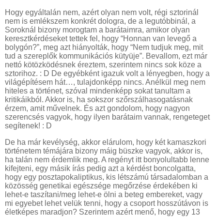
Hogy egyáltalán nem, azért olyan nem volt, régi sztorinál
nem is emlékszem konkrét dologra, de a legutóbbinál, a
Soroknál bizony morogtam a barátaimra, amikor olyan
keresztkérdéseket tettek fel, hogy “Honnan van levegő a
bolygón?”, meg azt hiányolták, hogy “Nem tudjuk meg, mit
tud a szereplők kommunikációs kütyüje”. Bevallom, ezt már
nettó kötözködésnek éreztem, szerintem nincs sok köze a
sztorihoz. : D De egyébként igazuk volt a lényegben, hogy a
világépítésem hát…, tulajdonképp nincs. Anélkül meg nem
hiteles a történet, szóval mindenképp sokat tanultam a
kritikáikból. Akkor is, ha sokszor szőrszálhasogatásnak
érzem, amit művelnek. És azt gondolom, hogy nagyon
szerencsés vagyok, hogy ilyen barátaim vannak, rengeteget
segítenek! : D
De ha már kevélység, akkor elárulom, hogy két kamaszkori
történetem témájára bizony máig büszke vagyok, akkor is,
ha talán nem érdemlik meg. A regényt itt bonyolultabb lenne
kifejteni, egy másik írás pedig azt a kérdést boncolgatta,
hogy egy posztapokaliptikus, kis létszámú társadalomban a
közösség genetikai egészsége megőrzése érdekében ki
lehet-e taszítani/meg lehet-e ölni a beteg embereket, vagy
mi egyebet lehet velük tenni, hogy a csoport hosszútávon is
életképes maradjon? Szerintem azért menő, hogy egy 13