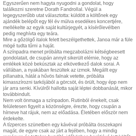
Egyszerűen nem hagyta nyugodni a gondolat, hogy
találkozni szeretne Dorath Fandrollal. Végül a
legegyszerűbb utat választotta: küldött a költőnek egy
ajándék belépőt egy fél év múlva esedékes koncertjére,
mellékelte az egyik saját kultúrjegyét, a kísérőlevélben
pedig meghívta egy teára.
Mire a gőzölgő italok felett beszélgethettek, Janoa már a füle
mögé tudta tűrni a haját.
A színpadra menet próbálta megzabolázni kétségbeesett
gondolatait, de csupán annyit sikerült elérnie, hogy az
emlékek közé bekúsztak az elkövetkező dalok sorai. A
vállában, a nyakában feszültek az izmok. Megállt egy
pillanatra, hátát a hűvös falnak vetette, próbálta
kimasszírozni tarkójából a görcsöt, és örült, hogy épp nem
jár arra senki. Kívülről hallotta saját léptei dobbanását, mikor
továbbindult.
Nem volt önmaga a színpadon. Rutinból énekelt, csak
felületesen figyelt a közönségre, érezte, hogy csupán a
hírneve hat rájuk, nem az előadása. Életében először nem
érdekelte.
A tízperces szünetben egy kávéval próbálta összekapni
magát, de egyre csak az járt a fejében, hogy a mindig