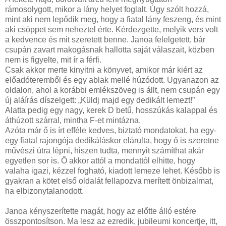
rámosolygott, mikor a lány helyet foglalt. Úgy szólt hozzá,
mint aki nem lepődik meg, hogy a fiatal lány feszeng, és mint
aki csöppet sem neheztel érte. Kérdezgette, melyik vers volt
a kedvence és mit szeretett benne. Janoa felelgetett, bár
csupán zavart makogásnak hallotta saját válaszait, közben
nem is figyelte, mit ír a férfi.
Csak akkor merte kinyitni a könyvet, amikor már kiért az
előadóteremből és egy ablak mellé húzódott. Ugyanazon az
oldalon, ahol a korábbi emlékszöveg is állt, nem csupán egy
új aláírás díszelgett: „Küldj majd egy dedikált lemezt!”
Alatta pedig egy nagy, kerek D betű, hosszúkás kalappal és
áthúzott szárral, mintha F-et mintázna.
Azóta már ő is írt efféle kedves, biztató mondatokat, ha egy-
egy fiatal rajongója dedikáláskor elárulta, hogy ő is szeretne
művészi útra lépni, hiszen tudta, mennyit számíthat akár
egyetlen sor is. Ő akkor attól a mondattól elhitte, hogy
valaha igazi, kézzel fogható, kiadott lemeze lehet. Később is
gyakran a kötet első oldalát fellapozva merített önbizalmat,
ha elbizonytalanodott.
Janoa kényszerítette magát, hogy az előtte álló estére
összpontosítson. Ma lesz az ezredik, jubileumi koncertje, itt,