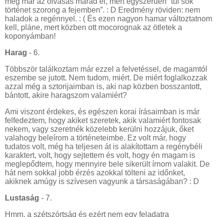
meg már az olvasás marad el, mert egyszerűen “túl sok
történet szorong a fejemben”. : D Eredmény röviden: nem
haladok a regénnyel. : ( És ezen nagyon hamar változtatnom
kell, pláne, mert közben ott mocorognak az ötletek a
koponyámban!
Harag
- 6.
Többször találkoztam már ezzel a felvetéssel, de magamtól
eszembe se jutott. Nem tudom, miért. De miért foglalkozzak
azzal még a sztorijaimban is, aki nap közben bosszantott,
bántott, akire haragszom valamiért?
Ami viszont érdekes, és egészen korai írásaimban is már
felfedeztem, hogy akiket szeretek, akik valamiért fontosak
nekem, vagy szeretnék közelebb kerülni hozzájuk, őket
valahogy beleírom a történeteimbe. Ez volt már, hogy
tudatos volt, még ha teljesen át is alakítottam a regénybéli
karaktert, volt, hogy sejtettem és volt, hogy én magam is
meglepődtem, hogy mennyire bele sikerült írnom valakit. De
hát nem sokkal jobb érzés azokkal tölteni az időnket,
akiknek amúgy is szívesen vagyunk a társaságában? : D
Lustaság
- 7.
Hmm, a szétszórtság és ezért nem egy feladatra