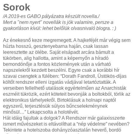
Sorok
/A 2019-es GABO pályázatra készült novella./
Mert a "nem nyert" novellák is jók valamire, persze a
gyakorláson kívül: lehet belőlük olvasnivaló blogra. : )
Az énekesnő keze megremegett. A hajkeféjét már végig sem
húzta hosszú, gesztenyebarna haján, csak lassan
leeresztette az ölébe. Saját elsápadt arcára bámult a
tükörben, alig hallotta, amint a képernyőn a híradó
bemondónője a fontos közlemények után a várható
napszelekről kezdett beszélni. Egyre csak a korábbi hír
szavai csengtek a fülében: “Dorath Fandroll, Üstökös-díjas
költőt rendszer elleni izgatás vádjával letartóztatták. A
verseiben fellelhető utalások egyértelműen az Anarchisták
eszméit tükrözik, ezért köteteit bevonják a boltokból, törlik az
elektronikus tárhelyekről. Birtoklásuk a holnapi naptól
egyszerű, terjesztésük súlyos bűncselekménynek
minősül…” Lekapcsolta a holotévét.
Hát idáig fajultak a dolgok? A Rendszer már galaxisszerte
ismert művészeket is eltávolíthat a “nép védelme” nevében?
Tekintete a hotelszoba dohányzóasztalán heverő, bordó