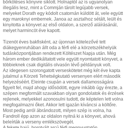
bőrkötéses könyvre siklott. Holnaptól az is ugyanolyan
illegális lesz, mint a Commján tárolt legújabb versek,
melyeket Dorath egy kódolt csatornán küldött át, vele együtt
egy maroknyi embernek. Janoa az asztalhoz sétált, leült és
kinyitotta a könyvet az első oldalon, a szerző aláírásánál,
melyet harmincöt éve kapott.
Tizenöt éves bakfisként, az újonnan kötelezővé tett
diákegyenruhában állt oda a férfi elé a körzetszékhelyük
tudásközpontjában rendezett Költészet Napja után. Még
három ember dedikáltatott vele együtt nyomtatott könyvet, a
többieknek csak digitális olvasón lévő példányuk volt.
Az idegesen szorongatott verseskötetet még két éve kapta
jutalmul a Körzeti Tehetségkutató versenyen elért második
helyezéséért. Eleinte csupán a versek dallamosságára
figyelt fel, majd ahogy idősödött, egyre inkább úgy érezte, a
szépen megformált szavakban olyan gondolatok és érzések
rejlenek, melyekkel azonosulni tudott, de képtelen lett volna
megfogalmazni őket. Akkor lett igazán kíváncsi a költőre.
Most pedig arról ábrándozott, milyen szép is volna, ha
Fandroll épp azon az oldalon nyitná ki a könyvet, ahová
beleírták a verseny emlékszövegét.
A fekete hajú, borotvált arcú férfi megnyugtatón