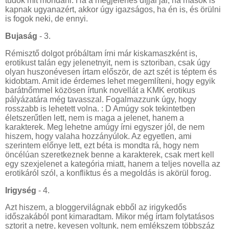
tudok mit mondani. Ha a megjelenés díjjal jár, ha mások is
kapnak ugyanazért, akkor úgy igazságos, ha én is, és örülni
is fogok neki, de ennyi.
Bujaság
- 3.
Rémisztő dolgot próbáltam írni már kiskamaszként is,
erotikust talán egy jelenetnyit, nem is sztoriban, csak úgy
olyan huszonévesen írtam először, de azt szét is téptem és
kidobtam. Amit ide érdemes lehet megemlíteni, hogy egyik
barátnőmmel közösen írtunk novellát a KMK erotikus
pályázatára még tavasszal. Fogalmazzunk úgy, hogy
rosszabb is lehetett volna. : D Amúgy sok tekintetben
életszerűtlen lett, nem is maga a jelenet, hanem a
karakterek. Meg lehetne amúgy írni egyszer jól, de nem
hiszem, hogy valaha hozzányúlok. Az egyetlen, ami
szerintem előnye lett, ezt béta is mondta rá, hogy nem
öncélúan szeretkeznek benne a karakterek, csak mert kell
egy szexjelenet a kategória miatt, hanem a teljes novella az
erotikáról szól, a konfliktus és a megoldás is akörül forog.
Irigység
- 4.
Azt hiszem, a bloggervilágnak ebből az irigykedős
időszakából pont kimaradtam. Mikor még írtam folytatásos
sztorit a netre, kevesen voltunk, nem emlékszem többszáz