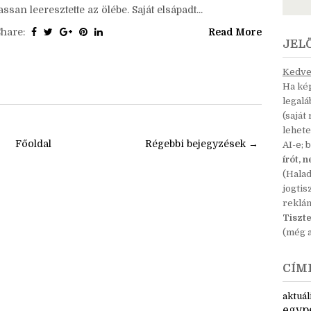
yakorláson kívül: lehet belőlük olvasnivaló blogra. :
)Az énekesnő keze megremegett. A hajkeféjét már
végig sem húzta hosszú, gesztenyebarna haján, csak
assan leeresztette az ölébe. Saját elsápadt...
Share:
Read More
JEL
Kedves
Ha kép
legal
(saját
lehete
Főoldal
Régebbi bejegyzések →
AI-e; 
írót, 
(Hala
jogtis
reklá
Tiszte
(még a