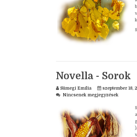
j
k
Novella - Sorok
Sümegi Emília
szeptember 18, 
Nincsenek megjegyzések
a