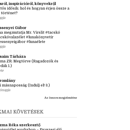
nyves 1x1
iusi olvasások 2026
órája
sról, inspirációról, könyvekről
tős idősík: hol és hogyan érjen össze a
 történet?
apja
ssenyei Gábor
a megmutatja Mr. Virslit #tacskó
cskóvalazélet #lunakönyvetír
essenyeigábor #lunaélete
apja
ásaim Tárháza
ma ZR: Megtörve (Ragadozók és
dák 1.)
ete
tromlány
i másnaposság (Indulj el! 3.)
ónapja
Az összes megjelenítése