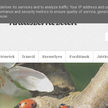
eliver its services and to analyze traffic. Your IP address and 
ormance and security metrics to ensure quality of service, gene
buse.
- Tintaszerkezetek
rténetek
Írásról
Személyes
Fordítások
Játék