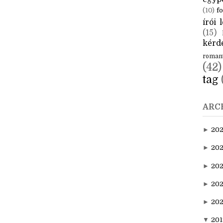
CÍM
aktuál
egyp
(10)
fo
írói l
(15)
kérde
roman
(42)
tag
ARC
►
20
►
202
►
20
►
202