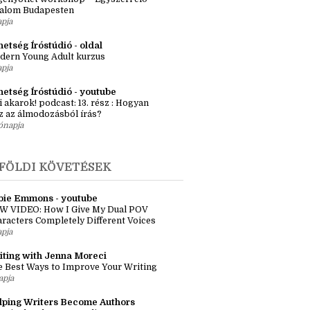
KMAI KÖVETÉSEK
zma Réka szerkesztő
ényötlet workshop – Egyszeri élő
kalom Budapesten
apja
etség Íróstúdió - oldal
dern Young Adult kurzus
apja
hetség Íróstúdió - youtube
i akarok! podcast: 13. rész : Hogyan
z az álmodozásból írás?
ónapja
FÖLDI KÖVETÉSEK
bie Emmons - youtube
W VIDEO: How I Give My Dual POV
racters Completely Different Voices
apja
iting with Jenna Moreci