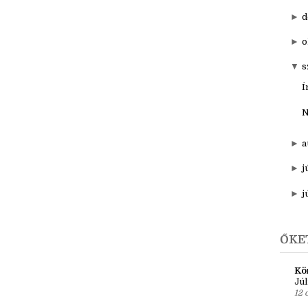
►
20
▼
201
►
d
►
o
▼
s
Í
N
►
a
►
j
►
j
ŐKE