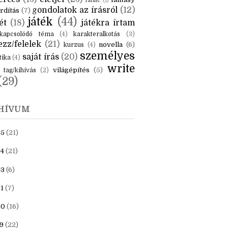
KÉK
is
(6)
beszámoló
(6)
ceruzanyomok
(6)
erces
(13)
életjel
(23)
fantasy
fanfic
(1)
gondolatok az írásról
(12)
rdítás
(7)
játék
(44)
ét
(18)
játékra írtam
kapcsolódó téma
(4)
karakteralkotás
(3)
zz/felelek
(21)
novella
(6)
kurzus
(4)
személyes
saját írás
(20)
tika
(4)
write
világépítés
(5)
tag/kihívás
(2)
(29)
HÍVUM
25
(21)
4
(21)
23
(6)
1
(7)