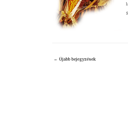
g
l
← Újabb bejegyzések