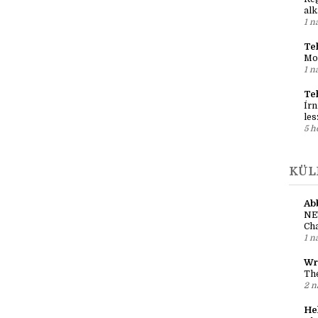
SZA
Ko
Reg
al
1 n
Teh
Mo
1 n
Te
Írn
les
5 h
KÜL
Ab
NE
Cha
1 n
Wr