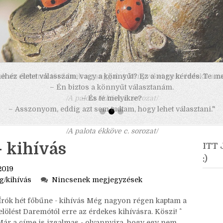
 nehéz életet válasszam, vagy a könnyűt? Ez a nagy kérdés. Te m
– Én biztos a könnyűt választanám.
– És te melyikre?
– Asszonyom, eddig azt sem tudtam, hogy lehet választani."
/A palota ékköve c. sorozat/
- kihívás
ITT
:)
2019
ag/kihívás
Nincsenek megjegyzések