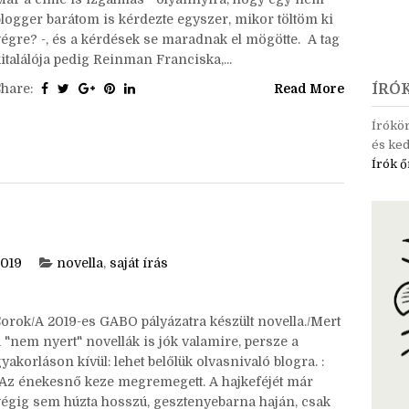
Írók hét főbűne - kihívás Még nagyon régen kaptam a
elölést Daremótól erre az érdekes kihívásra. Köszi! ^^
Már a címe is izgalmas - olyannyira, hogy egy nem
blogger barátom is kérdezte egyszer, mikor töltöm ki
végre? -, és a kérdések se maradnak el mögötte. A tag
italálója pedig Reinman Franciska,...
Share:
Read More
ÍRÓ
Írókö
és ked
Írók ő
2019
novella
,
saját írás
Sorok/A 2019-es GABO pályázatra készült novella./Mert
 "nem nyert" novellák is jók valamire, persze a