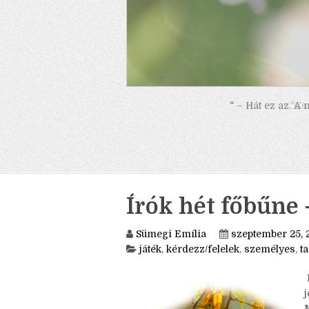
" – Hát ez az. A
Írók hét főbűne 
Sümegi Emília
szeptember 25, 
játék
,
kérdezz/felelek
,
személyes
,
t