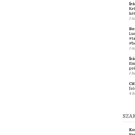
Kö
Júl
12 
Írá
Ket
két
1 n
Be
Lun
#ta
#b
1 n
Ír
Em
pré
1 h
Ci
Író
4 h