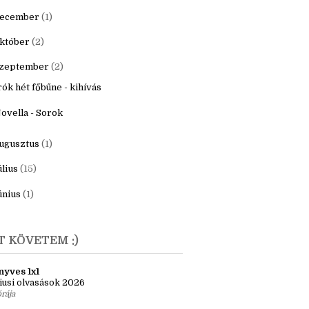
20
(16)
9
(22)
ecember
(1)
któber
(2)
zeptember
(2)
rók hét főbűne - kihívás
ovella - Sorok
ugusztus
(1)
úlius
(15)
únius
(1)
T KÖVETEM :)