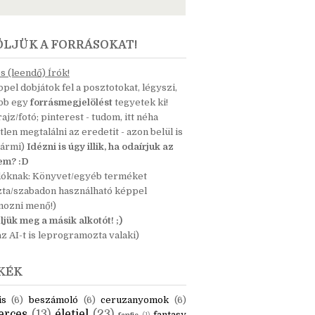
ÖLJÜK A FORRÁSOKAT!
 (leendő) Írók!
pel dobjátok fel a posztotokat, légyszi,
ább egy
forrásmegjelölést
tegyetek ki!
 rajz/fotó; pinterest - tudom, itt néha
tlen megtalálni az eredetit - azon belül is
bármi)
Idézni is úgy illik, ha odaírjuk az
nem? :D
dóknak: Könyvet/egyéb terméket
zta/szabadon használható képpel
mozni menő!)
ljük meg a másik alkotót! ;)
z AI-t is leprogramozta valaki)