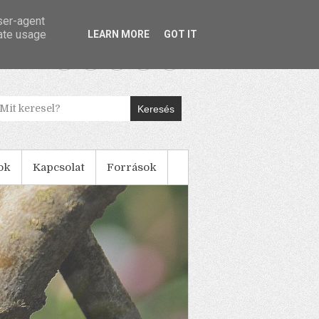
user-agent
rate usage
LEARN MORE
GOT IT
Keresés
ok
Kapcsolat
Források