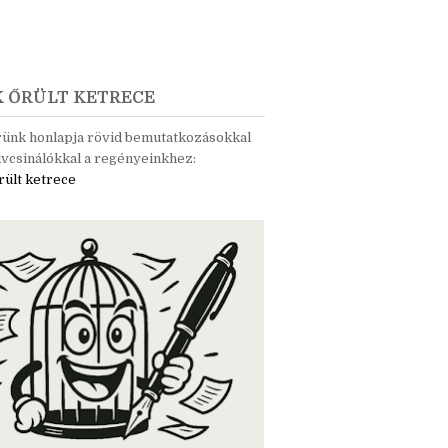
K ŐRÜLT KETRECE
rünk honlapja rövid bemutatkozásokkal
vcsinálókkal a regényeinkhez:
rült ketrece