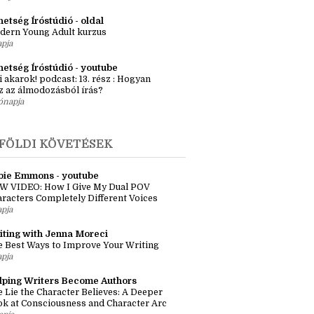
zma Réka szerkesztő
ényötlet workshop – Egyszeri élő
kalom Budapesten
órája
etség Íróstúdió - oldal
dern Young Adult kurzus
apja
hetség Íróstúdió - youtube
i akarok! podcast: 13. rész : Hogyan
z az álmodozásból írás?
ónapja
FÖLDI KÖVETÉSEK
bie Emmons - youtube
W VIDEO: How I Give My Dual POV
racters Completely Different Voices
apja
iting with Jenna Moreci
 Best Ways to Improve Your Writing
apja