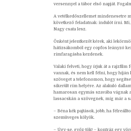
így a kopár földön nincs gondunk a k
az udvar határát jelző bokrokra teríte
a vizet. Igaz, senkit nem zavar különö
versennyel a tábor első napját. Fogalm
A vetélkedőszellemet mindenesetre me
következő feladatnak: indulót írni. Mi
Nagy csata lesz.
Önként jelentkezőt kérek, aki lekörmöl
hátizsákomból egy copfos leányzó kezé
rímfaragásba kezdenek.
Valaki felveti, hogy írjuk át a rajzfi
vannak, és nem kell félni, hogy híján
szöveget a telefonomon, hogy segítsek
sikerült rím helyére. Az alakuló dalla
hamarosan egymás szavába vágnak a ta
lassacskán a szövegnek, míg már a sa
– Béna kék pajtások, jobb, ha félreállt