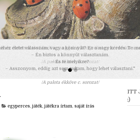
 nehéz életet válasszam, vagy a könnyűt? Ez a nagy kérdés. Te m
– Én biztos a könnyűt választanám.
– És te melyikre?
– Asszonyom, eddig azt sem tudtam, hogy lehet választani."
/A palota ékköve c. sorozat/
i
ITT
:)
egyperces
,
játék
,
játékra írtam
,
saját írás