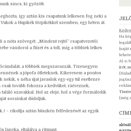
örülöttük döngicsélő méhekkel. A fiúk nedves pólóikat
tték, a kislányok és én csak csavargatjuk a sajátunkból
sebben, hiszen a kánikula miatt kezdtük vízipisztoly-
unk sincs, ki győzött.
ghozta, így aztán kis csapatunk lelkesen fog neki a
JEL
, Vukok a Hupikék törpikékkel szemben, egy héten át.
Kedves
Ha kép
i a nóta szövegét. „Mindent rejtő” csapatvezetői
legal
be vándorol a füzet és a toll, míg a többiek lelkes
(saját
lehete
AI-e; 
lm főcímdalát, a többiek megszavazzák. Tizenegyen
írót, 
 lennének a jópofa ötleteknek. Kikeresem a pontos
(Hala
 nekik, s néha újat javaslok egy-egy túl esetlenre
jogtis
m csak tovább fokozza a kedvüket, ráéreznek,
reklá
Tiszte
láló szavakkal. Hol az eleje, hol a vége formálódik
(még a
ját sorainkat dúdoljuk.
ok..! – rikoltja aztán büszkén felfedezését az egyik