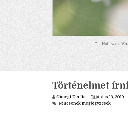
" – Hát ez az. A
Történelmet írn
Sümegi Emília
június 13, 2019
Nincsenek megjegyzések