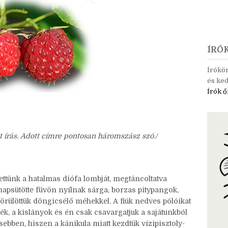
ÍRÓ
Írókö
és ked
Írók ő
t írás. Adott címre pontosan háromszász szó./
ttünk a hatalmas diófa lombját, megtáncoltatva
 napsütötte füvön nyílnak sárga, borzas pitypangok,