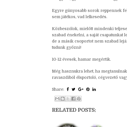
szemüveges kölyök.
– Úgy-se, győz-tök! – kontráz egy vörö
Egyre gúnyosabb sorok reppennek fel. 
sem játékos, vad lelkesedés.
Közbeszólok, mielőtt mindenki telje
szabad énekelni, a saját csapatunkat 
de a másik csoportot nem szabad lejár
tudunk győzni!
10-12 évesek, hamar megértik.
Még hasznukra lehet, ha megtanulnak 
ravaszdiból élsportoló, cégvezető vagy
Share: