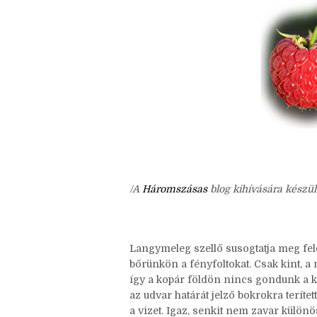
/A
Háromszásas
blog kihívására készül
Langymeleg szellő susogtatja meg fele
bőrünkön a fényfoltokat. Csak kint, a