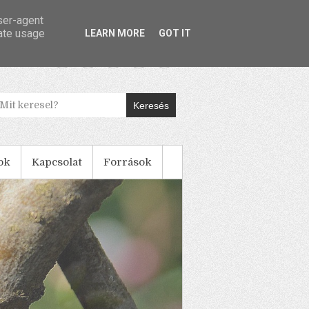
user-agent
rate usage
LEARN MORE
GOT IT
Keresés
ok
Kapcsolat
Források