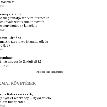
ája
sról, inspirációról, könyvekről
tős idősík: hol és hogyan érjen össze a
 történet?
apja
ssenyei Gábor
a megmutatja Mr. Virslit #tacskó
cskóvalazélet #lunakönyvetír
essenyeigábor #lunaélete
apja
ásaim Tárháza
ma ZR: Megtörve (Ragadozók és
dák 1.)
ete
tromlány
i másnaposság (Indulj el! 3.)
ónapja
Az összes megjelenítése
KMAI KÖVETÉSEK