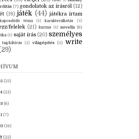
KÉK
is
(6)
beszámoló
(6)
ceruzanyomok
(6)
erces
(13)
életjel
(23)
fantasy
fanfic
(1)
gondolatok az írásról
(12)
rdítás
(7)
játék
(44)
ét
(18)
játékra írtam
kapcsolódó téma
(4)
karakteralkotás
(3)
zz/felelek
(21)
novella
(6)
kurzus
(4)
személyes
saját írás
(20)
tika
(4)
write
világépítés
(5)
tag/kihívás
(2)
(29)
HÍVUM
25
(21)
4
(21)
23
(6)
1
(7)