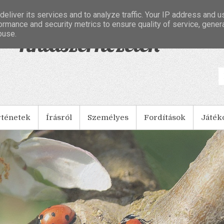
eliver its services and to analyze traffic. Your IP address and 
ormance and security metrics to ensure quality of service, gene
buse.
- Tintaszerkezetek
rténetek
Írásról
Személyes
Fordítások
Játék