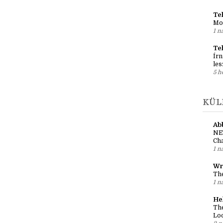
Ko
Reg
al
21 
Teh
Mo
1 n
Te
Írn
les
5 h
KÜL
Ab
NE
Cha
1 n
Wr
The
1 n