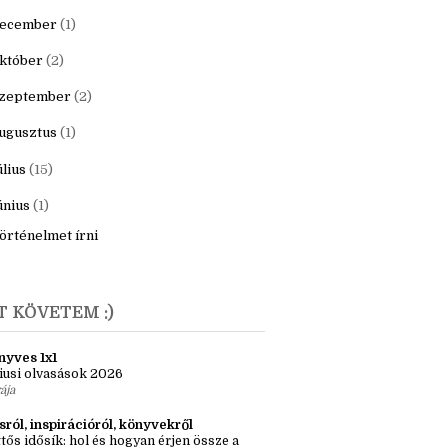
20
(16)
9
(22)
ecember
(1)
któber
(2)
zeptember
(2)
ugusztus
(1)
úlius
(15)
únius
(1)
örténelmet írni
T KÖVETEM :)
nyves 1x1
iusi olvasások 2026