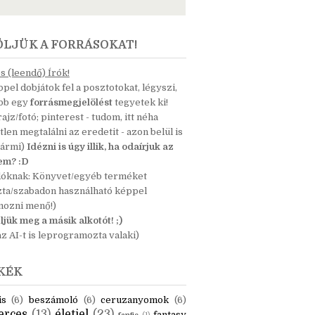
ÖLJÜK A FORRÁSOKAT!
 (leendő) Írók!
pel dobjátok fel a posztotokat, légyszi,
ább egy
forrásmegjelölést
tegyetek ki!
 rajz/fotó; pinterest - tudom, itt néha
tlen megtalálni az eredetit - azon belül is
bármi)
Idézni is úgy illik, ha odaírjuk az
nem? :D
dóknak: Könyvet/egyéb terméket
zta/szabadon használható képpel
mozni menő!)
ljük meg a másik alkotót! ;)
z AI-t is leprogramozta valaki)