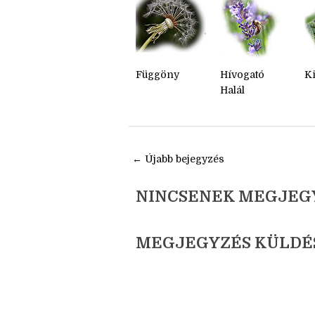
RELATED POSTS:
Függöny
Hívogató
Ki
Halál
← Újabb bejegyzés
NINCSENEK MEGJEG
MEGJEGYZÉS KÜLDÉ