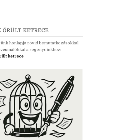
K ŐRÜLT KETRECE
rünk honlapja rövid bemutatkozásokkal
vcsinálókkal a regényeinkhez:
rült ketrece