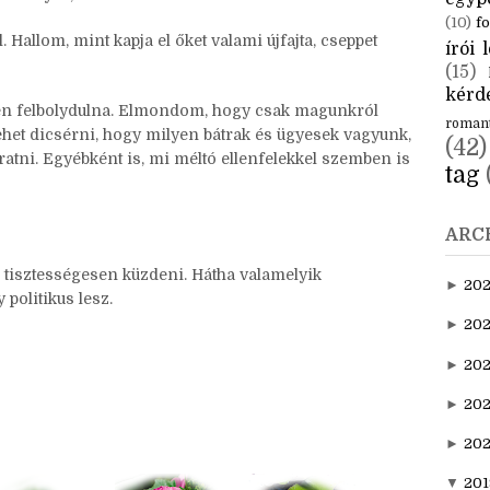
CÍM
aktuál
s lányka, eltalálva a ritmust.
egyp
(10)
fo
Hallom, mint kapja el őket valami újfajta, cseppet
írói l
(15)
kérde
sen felbolydulna. Elmondom, hogy csak magunkról
roman
lehet dicsérni, hogy milyen bátrak és ügyesek vagyunk,
(42)
atni. Egyébként is, mi méltó ellenfelekkel szemben is
tag
ARC
tisztességesen küzdeni. Hátha valamelyik
►
20
 politikus lesz.
►
202
►
20
►
202