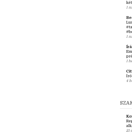
1 ór
Írá
Ket
két
1 n
Be
Lun
#ta
#b
1 n
Ír
Em
pré
1 h
Ci
Író
4 h
SZA