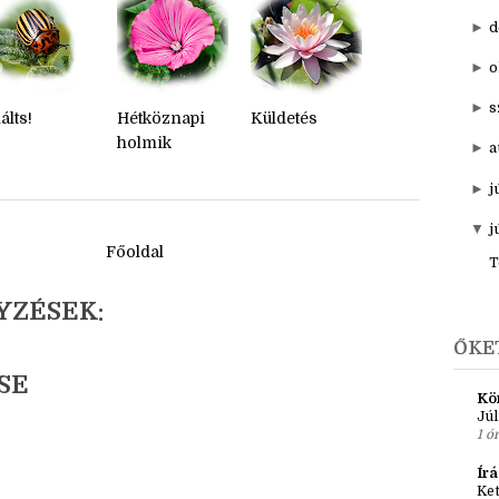
►
20
▼
201
►
d
►
o
►
s
álts!
Hétköznapi
Küldetés
holmik
►
a
►
j
▼
j
Főoldal
T
YZÉSEK:
ŐKE
SE
Kö
Júl