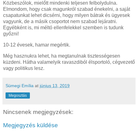
Közbeszólok, mielőtt mindenki teljesen felbolydulna.
Elmondom, hogy csak magunkról szabad énekelni, a saját
csapatunkat lehet dicsérni, hogy milyen bátrak és ügyesek
vagyunk, de a másik csoportot nem szabad lejáratni.
Egyébként is, mi méltó ellenfelekkel szemben is tudunk
győzni!
10-12 évesek, hamar megértik.
Még hasznukra lehet, ha megtanulnak tisztességesen
küzdeni. Hátha valamelyik ravaszdiból élsportoló, cégvezető
vagy politikus lesz.
Sümegi Emília
at
június 13, 2019
Megosztás
Nincsenek megjegyzések:
Megjegyzés küldése