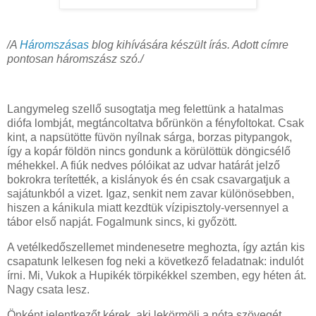
/A
Háromszásas
blog kihívására készült írás. Adott címre
pontosan háromszász szó./
Langymeleg szellő susogtatja meg felettünk a hatalmas
diófa lombját, megtáncoltatva bőrünkön a fényfoltokat. Csak
kint, a napsütötte füvön nyílnak sárga, borzas pitypangok,
így a kopár földön nincs gondunk a körülöttük döngicsélő
méhekkel. A fiúk nedves pólóikat az udvar határát jelző
bokrokra terítették, a kislányok és én csak csavargatjuk a
sajátunkból a vizet. Igaz, senkit nem zavar különösebben,
hiszen a kánikula miatt kezdtük vízipisztoly-versennyel a
tábor első napját. Fogalmunk sincs, ki győzött.
A vetélkedőszellemet mindenesetre meghozta, így aztán kis
csapatunk lelkesen fog neki a következő feladatnak: indulót
írni. Mi, Vukok a Hupikék törpikékkel szemben, egy héten át.
Nagy csata lesz.
Önként jelentkezőt kérek, aki lekörmöli a nóta szövegét.