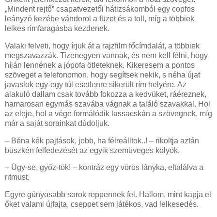
„Mindent rejtő” csapatvezetői hátizsákomból egy copfos
leányzó kezébe vándorol a füzet és a toll, míg a többiek
lelkes rímfaragásba kezdenek.
Valaki felveti, hogy írjuk át a rajzfilm főcímdalát, a többiek
megszavazzák. Tizenegyen vannak, és nem kell félni, hogy
híján lennének a jópofa ötleteknek. Kikeresem a pontos
szöveget a telefonomon, hogy segítsek nekik, s néha újat
javaslok egy-egy túl esetlenre sikerült rím helyére. Az
alakuló dallam csak tovább fokozza a kedvüket, ráéreznek,
hamarosan egymás szavába vágnak a találó szavakkal. Hol
az eleje, hol a vége formálódik lassacskán a szövegnek, míg
már a saját sorainkat dúdoljuk.
– Béna kék pajtások, jobb, ha félreálltok..! – rikoltja aztán
büszkén felfedezését az egyik szemüveges kölyök.
– Úgy-se, győz-tök! – kontráz egy vörös lányka, eltalálva a
ritmust.
Egyre gúnyosabb sorok reppennek fel. Hallom, mint kapja el
őket valami újfajta, cseppet sem játékos, vad lelkesedés.