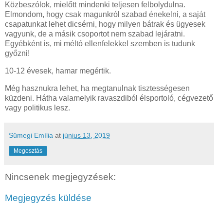
Közbeszólok, mielőtt mindenki teljesen felbolydulna.
Elmondom, hogy csak magunkról szabad énekelni, a saját
csapatunkat lehet dicsérni, hogy milyen bátrak és ügyesek
vagyunk, de a másik csoportot nem szabad lejáratni.
Egyébként is, mi méltó ellenfelekkel szemben is tudunk
győzni!
10-12 évesek, hamar megértik.
Még hasznukra lehet, ha megtanulnak tisztességesen
küzdeni. Hátha valamelyik ravaszdiból élsportoló, cégvezető
vagy politikus lesz.
Sümegi Emília
at
június 13, 2019
Megosztás
Nincsenek megjegyzések:
Megjegyzés küldése