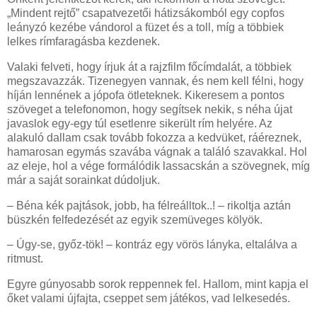
„Mindent rejtő” csapatvezetői hátizsákomból egy copfos
leányzó kezébe vándorol a füzet és a toll, míg a többiek
lelkes rímfaragásba kezdenek.
Valaki felveti, hogy írjuk át a rajzfilm főcímdalát, a többiek
megszavazzák. Tizenegyen vannak, és nem kell félni, hogy
híján lennének a jópofa ötleteknek. Kikeresem a pontos
szöveget a telefonomon, hogy segítsek nekik, s néha újat
javaslok egy-egy túl esetlenre sikerült rím helyére. Az
alakuló dallam csak tovább fokozza a kedvüket, ráéreznek,
hamarosan egymás szavába vágnak a találó szavakkal. Hol
az eleje, hol a vége formálódik lassacskán a szövegnek, míg
már a saját sorainkat dúdoljuk.
– Béna kék pajtások, jobb, ha félreálltok..! – rikoltja aztán
büszkén felfedezését az egyik szemüveges kölyök.
– Úgy-se, győz-tök! – kontráz egy vörös lányka, eltalálva a
ritmust.
Egyre gúnyosabb sorok reppennek fel. Hallom, mint kapja el
őket valami újfajta, cseppet sem játékos, vad lelkesedés.