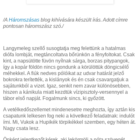
/A
Háromszásas
blog kihívására készült írás. Adott címre
pontosan háromszász szó./
Langymeleg szellő susogtatja meg felettünk a hatalmas
diófa lombját, megtáncoltatva bőrünkön a fényfoltokat. Csak
kint, a napsütötte füvön nyílnak sárga, borzas pitypangok,
így a kopár földön nincs gondunk a körülöttük döngicsélő
méhekkel. A fiúk nedves pólóikat az udvar határát jelző
bokrokra terítették, a kislányok és én csak csavargatjuk a
sajátunkból a vizet. Igaz, senkit nem zavar különösebben,
hiszen a kánikula miatt kezdtük vízipisztoly-versennyel a
tábor első napját. Fogalmunk sincs, ki győzött.
A vetélkedőszellemet mindenesetre meghozta, így aztán kis
csapatunk lelkesen fog neki a következő feladatnak: indulót
írni. Mi, Vukok a Hupikék törpikékkel szemben, egy héten át.
Nagy csata lesz.
Önként jelentkezőt kérek, aki lekörmöli a nóta szövegét.