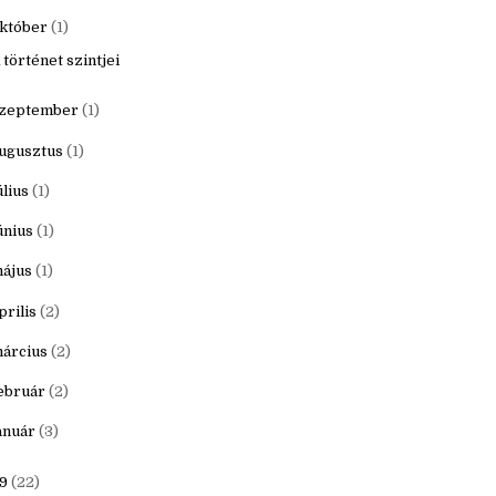
20
(16)
ecember
(1)
któber
(1)
 történet szintjei
zeptember
(1)
ugusztus
(1)
úlius
(1)
únius
(1)
ájus
(1)
prilis
(2)
árcius
(2)
ebruár
(2)