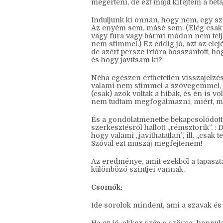
Hogy jön ide a bétázás? (mindig egybe
álltam már, másrészt egyik oldal dolga
megérteni, de ezt majd kifejtem a bét
Induljunk ki onnan, hogy nem, egy szö
Az enyém sem, másé sem. (Elég csak
vagy fura vagy bármi módon nem teljes
nem stimmel.) Ez eddig jó, azt az ele
de azért persze irtóra bosszantott, h
és hogy javítsam ki?
Néha egészen érthetetlen visszajelzés
valami nem stimmel a szövegemmel, de
(csak) azok voltak a hibák, és én is v
nem tudtam megfogalmazni, miért, m
És a gondolatmenetbe bekapcsolódott a
szerkesztésről hallott „rémsztorik”. :
hogy valami „javíthatatlan”, ill. „csak t
Szóval ezt muszáj megfejtenem!
Az eredménye, amit ezekből a tapaszt
különböző szintjei vannak.
Csomók: