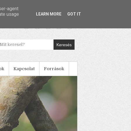
user-agent
rate usage
LEARN MORE
GOT IT
Keresés
ok
Kapcsolat
Források