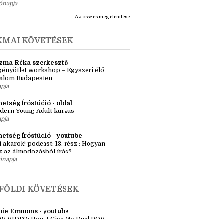
ete
tromlány
i másnaposság (Indulj el! 3.)
ónapja
Az összes megjelenítése
KMAI KÖVETÉSEK
zma Réka szerkesztő
ényötlet workshop – Egyszeri élő
kalom Budapesten
apja
etség Íróstúdió - oldal
dern Young Adult kurzus
apja
hetség Íróstúdió - youtube
i akarok! podcast: 13. rész : Hogyan
z az álmodozásból írás?
ónapja