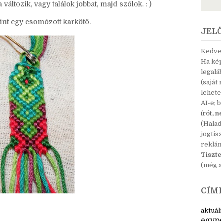
 összeraktam magamnak egy hasonlatot, aminek a
y szöveget, és ha nem is hibázok kevesebbet, legalább
változik, vagy találok jobbat, majd szólok. : )
Mint egy csomózott karkötő.
JEL
Kedves
Ha kép
legal
(saját
lehete
AI-e; 
írót, 
(Hala
jogtis
reklá
Tiszte
(még a