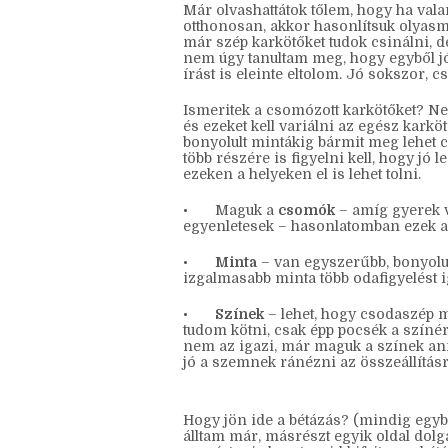
Már olvashattátok tőlem, hogy ha v
otthonosan, akkor hasonlítsuk olyasmi
már szép karkötőket tudok csinálni, d
nem úgy tanultam meg, hogy egyből jó
írást is eleinte eltolom. Jó sokszor, 
Ismeritek a csomózott karkötőket? Nem
és ezeket kell variálni az egész kark
bonyolult mintákig bármit meg lehet 
több részére is figyelni kell, hogy jó
ezeken a helyeken el is lehet tolni.
•
Maguk a
csomók
– amíg gyerek v
egyenletesek – hasonlatomban ezek 
•
Minta
– van egyszerűbb, bonyolul
izgalmasabb minta több odafigyelést i
•
Színek
– lehet, hogy csodaszép m
tudom kötni, csak épp pocsék a színér
nem az igazi, már maguk a színek an
jó a szemnek ránézni az összeállításr