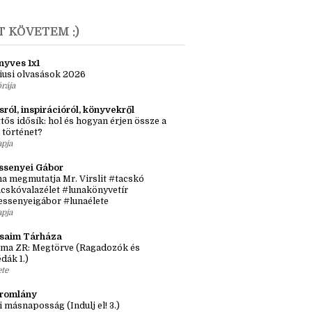
anuár
(3)
9
(22)
T KÖVETEM :)
nyves 1x1
iusi olvasások 2026
órája
sról, inspirációról, könyvekről
tős idősík: hol és hogyan érjen össze a
 történet?
apja
ssenyei Gábor
a megmutatja Mr. Virslit #tacskó
cskóvalazélet #lunakönyvetír
essenyeigábor #lunaélete
apja
ásaim Tárháza
ma ZR: Megtörve (Ragadozók és
dák 1.)