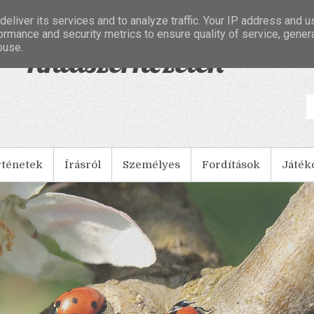
eliver its services and to analyze traffic. Your IP address and 
ormance and security metrics to ensure quality of service, gene
buse.
- Tintaszerkezetek
rténetek
Írásról
Személyes
Fordítások
Játék