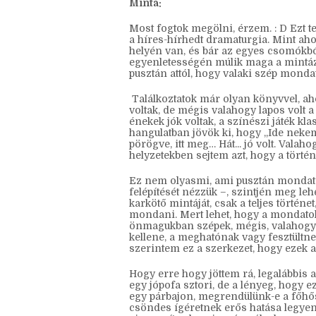
ezeket tényleg elég helyi szinten javít
mert két helyen giccses lett a leírásun
hogy ne csak a fejünkben működjenek 
Minta:
Most fogtok megölni, érzem. : D Ezt t
a híres-hírhedt dramaturgia. Mint aho
helyén van, és bár az egyes csomókbó
egyenletességén múlik maga a mintáza
pusztán attól, hogy valaki szép mondat
Találkoztatok már olyan könyvvel, aho
voltak, de mégis valahogy lapos volt 
énekek jók voltak, a színészi játék kla
hangulatban jövök ki, hogy „Ide nekem 
pörögve, itt meg… Hát... jó volt. Vala
helyzetekben sejtem azt, hogy a történe
Ez nem olyasmi, ami pusztán mondatok
felépítését nézzük –, szintjén meg le
karkötő mintáját, csak a teljes történ
mondani. Mert lehet, hogy a mondatok 
önmagukban szépek, mégis, valahogy n
kellene, a meghatónak vagy fesztültn
szerintem ez a szerkezet, hogy ezek