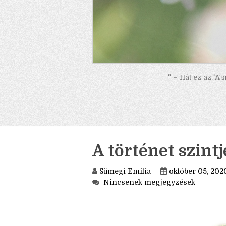
" – Hát ez az. A
A történet szintj
Sümegi Emília
október 05, 202
Nincsenek megjegyzések