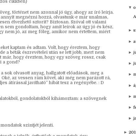
▼
20
n bétáztatást is értek alatta, mert mindkét oldalon
it néha pont a másikon szerzett tapasztalat segít
►
d
ázós cikkben)
▼
o
veg, történet nem azonnal jó úgy, ahogy az író leírja.
A
 annyit megnézni hozzá, olvastunk-e már unalmas,
en élvezhető sztorit? Biztosan. Szóval ott valami
jén sem gondoltam, hogy amit leírok az úgy jó és kész,
►
s
ogy nem jó, az meg főleg, amikor nem értettem, miért
►
a
eket kaptam és adtam. Volt, hogy éreztem, hogy
 a béták észrevételei után se lett jobb, mert nem
►
j
olt már, hogy éreztem, hogy egy szöveg rossz, csak
i a gond?
►
j
 sok olvasott anyag, hallgatott előadások, meg a
►
m
 D Oké, az vessen rám követ, aki még nem parázott rá,
eljes átírással javítható” hibát tesz a regényébe. : D
►
á
►
m
alatokból, gondolatokból kihámoztam: a szövegnek
►
f