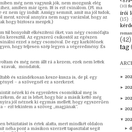
CÍM
aktuál
egyp
alamiben még nem vagyunk jók, nem mozgunk elég
(10)
fo
hez, amiben már igen. Itt is ezt csinálom. (Pl. ma
e ez nem így indult. Amúgy semmit, amit ma jól tudok,
írói l
l ment, szóval annyira nem nagy varázslat, hogy az
(15)
csak hogy biztosra menjek.)
kérde
 túl bonyolult elkészíteni őket, van négy csomófajta
roman
ötőn keresztül. Az egyszerű csíkostól az egészen
(42)
csinálni ezzel a négy csomóval. De egy karkötőnek
tag
 legyen, hogy teljesen szép legyen a végeredmény. És
oltam és még nem állt rá a kezem, ezek nem lettek
ARC
a szavak, mondatok.
►
20
tabb és szándékosan kesze-kusza is, de pl. egy
gényel – a szövegnél ez a szerkezet.
►
202
intát nézek ki és egyenletes csomókkal meg is
zékem, de az is lehet, hogy bár a másik kettő még
►
20
nyira jól néznek ki egymás mellett, hogy egyszerűen
a – ezt tekintem a szöveg „magjának”.
►
202