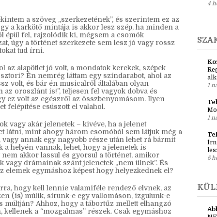
ani, nem kell hozzá újraírni az egész sztorit, csak
1 h
k. Meg a sok olvasás, az is segít (jó, az mindenhol),
jól a szavaink, hanem leírva is értelmesek legyenek.
Ci
Író
4 h
ekintem a szöveg „szerkezetének”, és szerintem ez az
gy a karkötő mintája is akkor lesz szép, ha minden a
l épül fel, rajzolódik ki, mégsem a csomók
SZA
t, úgy a történet szerkezete sem lesz jó vagy rossz
okat tud írni.
Ko
l az alapötlet jó volt, a mondatok kerekek, szépek
Reg
a sztori? Én nemrég láttam egy színdarabot, ahol az
al
ssz volt, és bár én musicalről általában olyan
1 n
az oroszlánt is!”, teljesen fel vagyok dobva és
hogy ez volt az egészről az összbenyomásom. Ilyen
Teh
t felépítése csúszott el valahol.
Mo
1 n
 vagy akár jelenetek – kivéve, ha a jelenet
het látni, mint ahogy három csomóból sem látjuk még a
Te
et, vagy annak egy nagyobb része után lehet rá bármit
Írn
a helyén vannak, lehet, hogy a jelenetek is
les
em akkor lassul és gyorsul a történet, amikor
5 h
ek vagy drámainak szánt jelenetek „nem ülnek”. És
 az elemek egymáshoz képest hogy helyezkednek el?