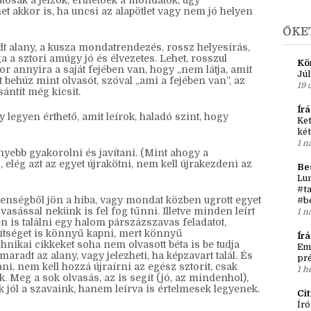
►
j
mondatok szintjét jelenti.
►
201
atosak a jelzők, érthetőek a mondatok, úgy
 akkor is, ha uncsi az alapötlet vagy nem jó helyen
ŐKE
adt alany, a kusza mondatrendezés, rossz helyesírás,
a a sztori amúgy jó és élvezetes. Lehet, rosszul
Kö
or annyira a saját fejében van, hogy „nem látja, amit
Júl
t behúz mint olvasót, szóval „ami a fejében van”, az
19 
ántít még kicsit.
Írá
 legyen érthető, amit leírok, haladó szint, hogy
Ket
két
1 n
nnyebb gyakorolni és javítani. (Mint ahogy a
 elég azt az egyet újrakötni, nem kell újrakezdeni az
Be
Lun
#ta
enségből jön a hiba, vagy mondat közben ugrott egyet
#b
asással nekünk is fel fog tűnni. Illetve minden leírt
1 n
en is találni egy halom párszázszavas feladatot,
gítséget is könnyű kapni, mert könnyű
Ír
hnikai cikkeket soha nem olvasott béta is be tudja
Em
maradt az alany, vagy jelezheti, ha képzavart talál. És
pré