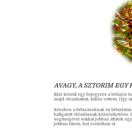
AVAGY, A SZTORIM EGY
Már készül egy bejegyzés a bétázós tap
majd olvashattok, külön vettem. (Így is
Részben a bétázásoknak és bétáztatás