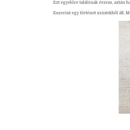
hallgatott előadásnak köszönhetően,
segítségével sokkal jobban átlátok eg
jobban látom, hol rontottam el.
Ezt egyelőre találónak érzem, aztán ha 
Eszerint egy történet szintekből áll. 