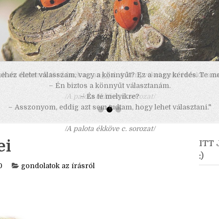
 nehéz életet válasszam, vagy a könnyűt? Ez a nagy kérdés. Te m
– Én biztos a könnyűt választanám.
– És te melyikre?
– Asszonyom, eddig azt sem tudtam, hogy lehet választani."
/A palota ékköve c. sorozat/
ei
ITT
:)
0
gondolatok az írásról