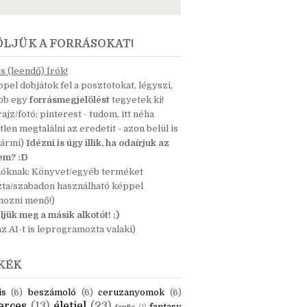
ÖLJÜK A FORRÁSOKAT!
 (leendő) Írók!
pel dobjátok fel a posztotokat, légyszi,
ább egy
forrásmegjelölést
tegyetek ki!
 rajz/fotó; pinterest - tudom, itt néha
tlen megtalálni az eredetit - azon belül is
bármi)
Idézni is úgy illik, ha odaírjuk az
nem? :D
dóknak: Könyvet/egyéb terméket
zta/szabadon használható képpel
mozni menő!)
ljük meg a másik alkotót! ;)
z AI-t is leprogramozta valaki)