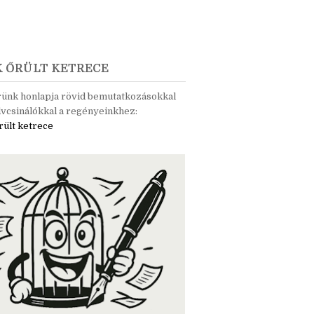
K ŐRÜLT KETRECE
rünk honlapja rövid bemutatkozásokkal
vcsinálókkal a regényeinkhez:
rült ketrece