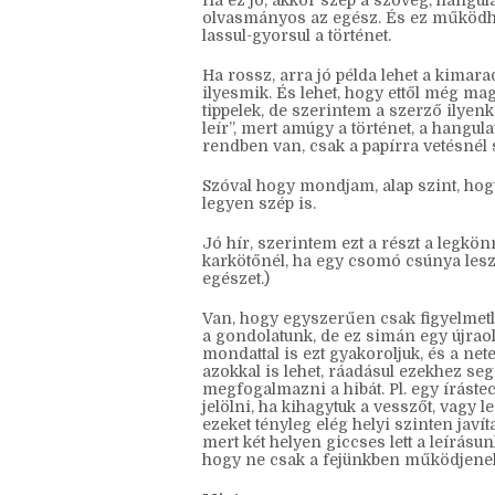
Ide sorolok mindent, ami a szavak és 
Ha ez jó, akkor szép a szöveg, hangul
olvasmányos az egész. És ez működhet
lassul-gyorsul a történet.
Ha rossz, arra jó példa lehet a kimar
ilyesmik. És lehet, hogy ettől még mag
tippelek, de szerintem a szerző ilyenk
leír”, mert amúgy a történet, a hangula
rendben van, csak a papírra vetésnél s
Szóval hogy mondjam, alap szint, hogy
legyen szép is.
Jó hír, szerintem ezt a részt a legkö
karkötőnél, ha egy csomó csúnya lesz,
egészet.)
Van, hogy egyszerűen csak figyelmetl
a gondolatunk, de ez simán egy újraolv
mondattal is ezt gyakoroljuk, és a net
azokkal is lehet, ráadásul ezekhez se
megfogalmazni a hibát. Pl. egy írástec
jelölni, ha kihagytuk a vesszőt, vagy le