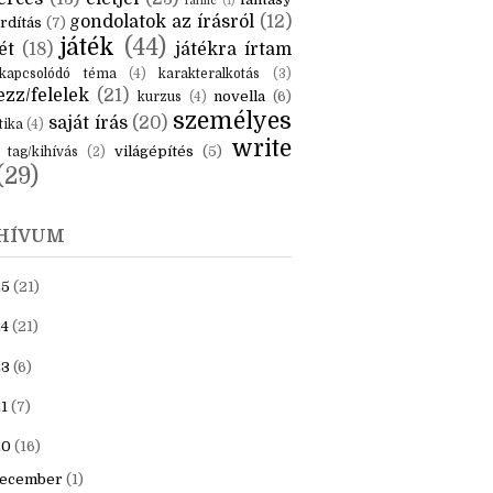
KÉK
is
(6)
beszámoló
(6)
ceruzanyomok
(6)
erces
(13)
életjel
(23)
fantasy
fanfic
(1)
gondolatok az írásról
(12)
rdítás
(7)
játék
(44)
ét
(18)
játékra írtam
kapcsolódó téma
(4)
karakteralkotás
(3)
zz/felelek
(21)
novella
(6)
kurzus
(4)
személyes
saját írás
(20)
tika
(4)
write
világépítés
(5)
tag/kihívás
(2)
(29)
HÍVUM
25
(21)
4
(21)
23
(6)
1
(7)