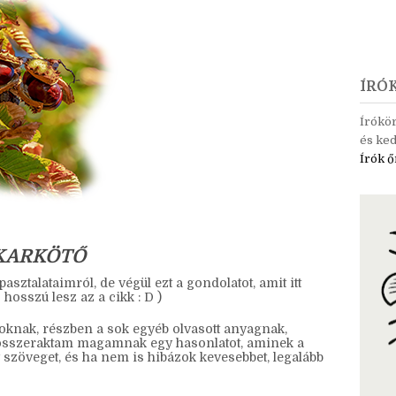
ÍRÓ
Írókö
és ked
Írók ő
 KARKÖTŐ
asztalataimról, de végül ezt a gondolatot, amit itt
 hosszú lesz az a cikk : D )
oknak, részben a sok egyéb olvasott anyagnak,