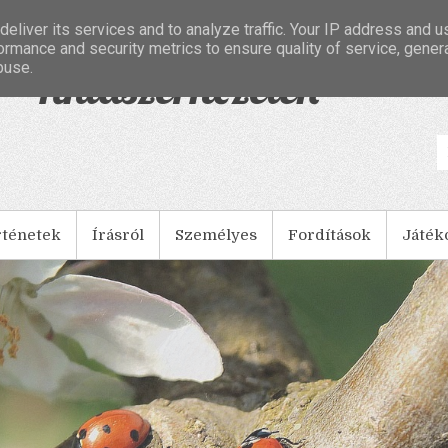
eliver its services and to analyze traffic. Your IP address and 
ormance and security metrics to ensure quality of service, gene
buse.
- Tintaszerkezetek
rténetek
Írásról
Személyes
Fordítások
Játék