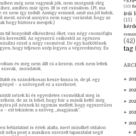
CÍM
aktuál
egyp
alamiben még nem vagyunk jók, nem mozgunk elég
(10)
fo
hez, amiben már igen. Itt is ezt csinálom. (Pl. ma
e ez nem így indult. Amúgy semmit, amit ma jól tudok,
írói l
l ment, szóval annyira nem nagy varázslat, hogy az
(15)
csak hogy biztosra menjek.)
kérde
 túl bonyolult elkészíteni őket, van négy csomófajta
roman
ötőn keresztül. Az egyszerű csíkostól az egészen
(42)
csinálni ezzel a négy csomóval. De egy karkötőnek
tag
 legyen, hogy teljesen szép legyen a végeredmény. És
oltam és még nem állt rá a kezem, ezek nem lettek
ARC
a szavak, mondatok.
►
20
tabb és szándékosan kesze-kusza is, de pl. egy
gényel – a szövegnél ez a szerkezet.
►
202
intát nézek ki és egyenletes csomókkal meg is
zékem, de az is lehet, hogy bár a másik kettő még
►
20
nyira jól néznek ki egymás mellett, hogy egyszerűen
a – ezt tekintem a szöveg „magjának”.
►
202