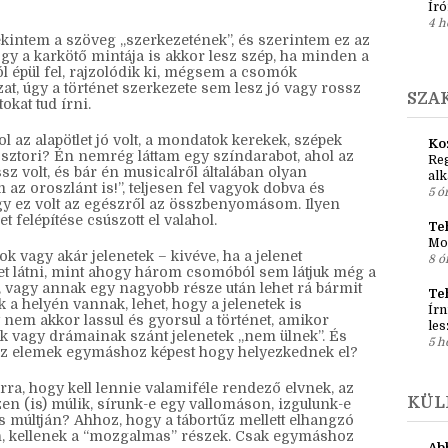
ani, nem kell hozzá újraírni az egész sztorit, csak
pré
k. Meg a sok olvasás, az is segít (jó, az mindenhol),
1 h
jól a szavaink, hanem leírva is értelmesek legyenek.
Ci
Író
4 h
ekintem a szöveg „szerkezetének”, és szerintem ez az
gy a karkötő mintája is akkor lesz szép, ha minden a
l épül fel, rajzolódik ki, mégsem a csomók
t, úgy a történet szerkezete sem lesz jó vagy rossz
SZA
okat tud írni.
l az alapötlet jó volt, a mondatok kerekek, szépek
Ko
a sztori? Én nemrég láttam egy színdarabot, ahol az
Reg
ssz volt, és bár én musicalről általában olyan
al
az oroszlánt is!”, teljesen fel vagyok dobva és
5 ó
hogy ez volt az egészről az összbenyomásom. Ilyen
t felépítése csúszott el valahol.
Teh
Mo
 vagy akár jelenetek – kivéve, ha a jelenet
8 ó
het látni, mint ahogy három csomóból sem látjuk még a
et, vagy annak egy nagyobb része után lehet rá bármit
Te
a helyén vannak, lehet, hogy a jelenetek is
Írn
em akkor lassul és gyorsul a történet, amikor
les
ek vagy drámainak szánt jelenetek „nem ülnek”. És
5 h
 az elemek egymáshoz képest hogy helyezkednek el?