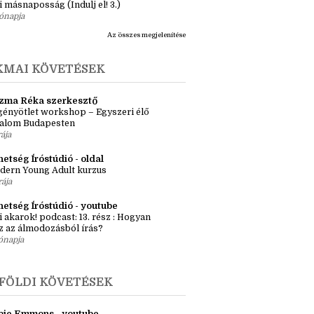
dák 1.)
ete
tromlány
i másnaposság (Indulj el! 3.)
ónapja
Az összes megjelenítése
KMAI KÖVETÉSEK
zma Réka szerkesztő
ényötlet workshop – Egyszeri élő
kalom Budapesten
rája
etség Íróstúdió - oldal
dern Young Adult kurzus
rája
hetség Íróstúdió - youtube
i akarok! podcast: 13. rész : Hogyan
z az álmodozásból írás?
ónapja