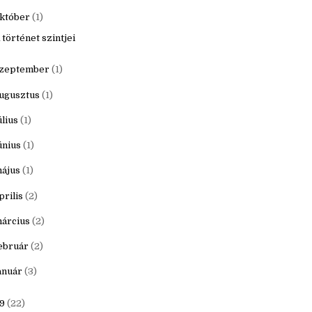
20
(16)
ecember
(1)
któber
(1)
 történet szintjei
zeptember
(1)
ugusztus
(1)
úlius
(1)
únius
(1)
ájus
(1)
prilis
(2)
árcius
(2)
ebruár
(2)