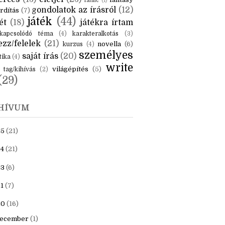
KÉK
is
(6)
beszámoló
(6)
ceruzanyomok
(6)
erces
(13)
életjel
(23)
fantasy
fanfic
(1)
gondolatok az írásról
(12)
rdítás
(7)
játék
(44)
ét
(18)
játékra írtam
kapcsolódó téma
(4)
karakteralkotás
(3)
zz/felelek
(21)
novella
(6)
kurzus
(4)
személyes
saját írás
(20)
tika
(4)
write
világépítés
(5)
tag/kihívás
(2)
(29)
HÍVUM
25
(21)
4
(21)
23
(6)
1
(7)