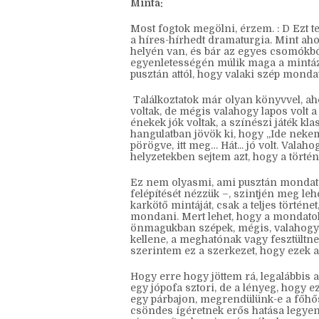
ezeket tényleg elég helyi szinten javít
mert két helyen giccses lett a leírásun
hogy ne csak a fejünkben működjenek 
Minta:
Most fogtok megölni, érzem. : D Ezt t
a híres-hírhedt dramaturgia. Mint aho
helyén van, és bár az egyes csomókbó
egyenletességén múlik maga a mintáza
pusztán attól, hogy valaki szép mondat
Találkoztatok már olyan könyvvel, aho
voltak, de mégis valahogy lapos volt 
énekek jók voltak, a színészi játék kla
hangulatban jövök ki, hogy „Ide nekem 
pörögve, itt meg… Hát... jó volt. Vala
helyzetekben sejtem azt, hogy a történe
Ez nem olyasmi, ami pusztán mondatok
felépítését nézzük –, szintjén meg le
karkötő mintáját, csak a teljes történ
mondani. Mert lehet, hogy a mondatok 
önmagukban szépek, mégis, valahogy n
kellene, a meghatónak vagy fesztültn
szerintem ez a szerkezet, hogy ezek