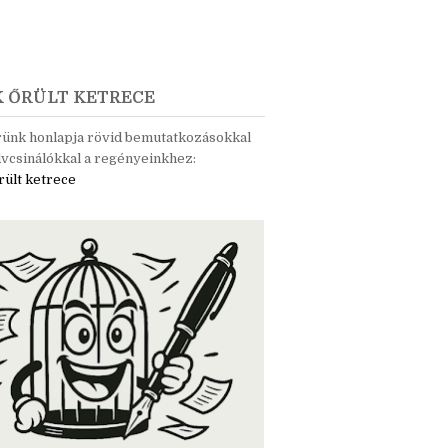
K ŐRÜLT KETRECE
rünk honlapja rövid bemutatkozásokkal
vcsinálókkal a regényeinkhez:
rült ketrece