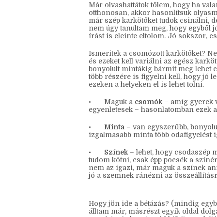
Már olvashattátok tőlem, hogy ha v
otthonosan, akkor hasonlítsuk olyasmi
már szép karkötőket tudok csinálni, d
nem úgy tanultam meg, hogy egyből jó
írást is eleinte eltolom. Jó sokszor, 
Ismeritek a csomózott karkötőket? Nem
és ezeket kell variálni az egész kark
bonyolult mintákig bármit meg lehet 
több részére is figyelni kell, hogy jó
ezeken a helyeken el is lehet tolni.
•
Maguk a
csomók
– amíg gyerek v
egyenletesek – hasonlatomban ezek 
•
Minta
– van egyszerűbb, bonyolul
izgalmasabb minta több odafigyelést i
•
Színek
– lehet, hogy csodaszép m
tudom kötni, csak épp pocsék a színér
nem az igazi, már maguk a színek an
jó a szemnek ránézni az összeállításr