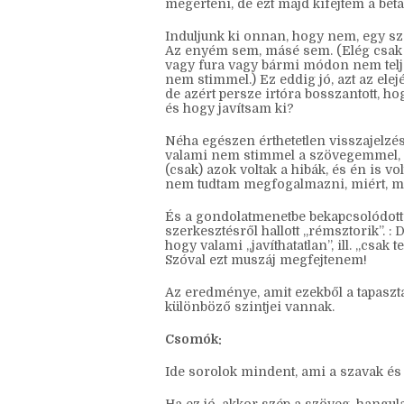
Hogy jön ide a bétázás? (mindig egybe
álltam már, másrészt egyik oldal dolga
megérteni, de ezt majd kifejtem a bét
Induljunk ki onnan, hogy nem, egy szö
Az enyém sem, másé sem. (Elég csak
vagy fura vagy bármi módon nem teljes
nem stimmel.) Ez eddig jó, azt az ele
de azért persze irtóra bosszantott, h
és hogy javítsam ki?
Néha egészen érthetetlen visszajelzés
valami nem stimmel a szövegemmel, de
(csak) azok voltak a hibák, és én is v
nem tudtam megfogalmazni, miért, m
És a gondolatmenetbe bekapcsolódott a
szerkesztésről hallott „rémsztorik”. :
hogy valami „javíthatatlan”, ill. „csak t
Szóval ezt muszáj megfejtenem!
Az eredménye, amit ezekből a tapaszt
különböző szintjei vannak.
Csomók: