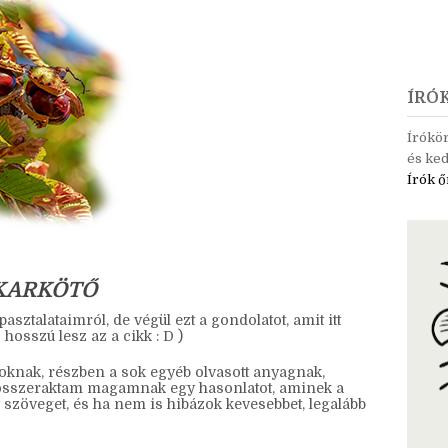
ÍRÓ
Írókö
és ked
Írók ő
 KARKÖTŐ
asztalataimról, de végül ezt a gondolatot, amit itt
 hosszú lesz az a cikk : D )
oknak, részben a sok egyéb olvasott anyagnak,