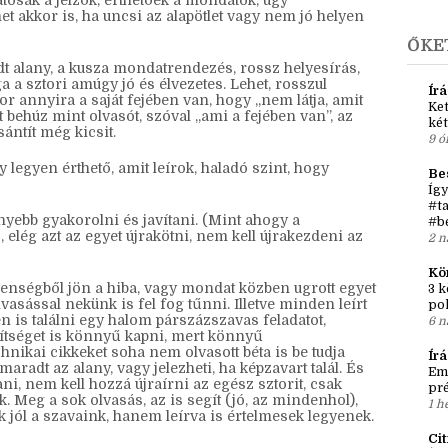
►
j
mondatok szintjét jelenti.
►
201
atosak a jelzők, érthetőek a mondatok, úgy
 akkor is, ha uncsi az alapötlet vagy nem jó helyen
ŐKE
adt alany, a kusza mondatrendezés, rossz helyesírás,
a a sztori amúgy jó és élvezetes. Lehet, rosszul
Írá
or annyira a saját fejében van, hogy „nem látja, amit
Ket
t behúz mint olvasót, szóval „ami a fejében van”, az
két
ántít még kicsit.
9 ó
 legyen érthető, amit leírok, haladó szint, hogy
Be
Így
#ta
nnyebb gyakorolni és javítani. (Mint ahogy a
#b
 elég azt az egyet újrakötni, nem kell újrakezdeni az
2 n
Kö
enségből jön a hiba, vagy mondat közben ugrott egyet
3 k
asással nekünk is fel fog tűnni. Illetve minden leírt
po
en is találni egy halom párszázszavas feladatot,
6 n
gítséget is könnyű kapni, mert könnyű
hnikai cikkeket soha nem olvasott béta is be tudja
Ír
maradt az alany, vagy jelezheti, ha képzavart talál. És
Em