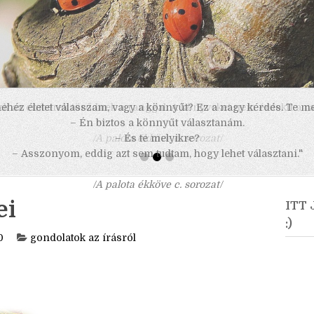
 nehéz életet válasszam, vagy a könnyűt? Ez a nagy kérdés. Te m
– Én biztos a könnyűt választanám.
– És te melyikre?
– Asszonyom, eddig azt sem tudtam, hogy lehet választani."
/A palota ékköve c. sorozat/
ei
ITT
:)
0
gondolatok az írásról