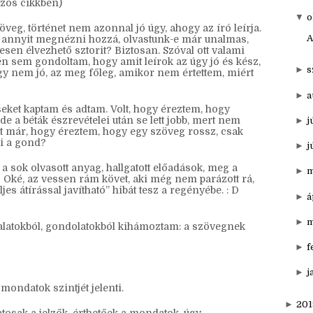
▼
20
n bétáztatást is értek alatta, mert mindkét oldalon
it néha pont a másikon szerzett tapasztalat segít
►
d
ázós cikkben)
▼
o
veg, történet nem azonnal jó úgy, ahogy az író leírja.
A
 annyit megnézni hozzá, olvastunk-e már unalmas,
en élvezhető sztorit? Biztosan. Szóval ott valami
jén sem gondoltam, hogy amit leírok az úgy jó és kész,
►
s
ogy nem jó, az meg főleg, amikor nem értettem, miért
►
a
eket kaptam és adtam. Volt, hogy éreztem, hogy
 a béták észrevételei után se lett jobb, mert nem
►
j
olt már, hogy éreztem, hogy egy szöveg rossz, csak
i a gond?
►
j
 sok olvasott anyag, hallgatott előadások, meg a
►
m
 D Oké, az vessen rám követ, aki még nem parázott rá,
eljes átírással javítható” hibát tesz a regényébe. : D
►
á
►
m
alatokból, gondolatokból kihámoztam: a szövegnek
►
f