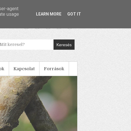
user-agent
rate usage
LEARN MORE
GOT IT
Keresés
ok
Kapcsolat
Források