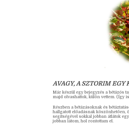
AVAGY, A SZTORIM EGY
Már készül egy bejegyzés a bétázós tap
majd olvashattok, külön vettem. (Így is
Részben a bétázásoknak és bétáztatás