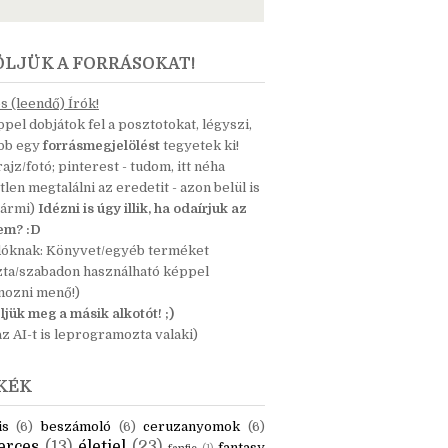
ÖLJÜK A FORRÁSOKAT!
 (leendő) Írók!
pel dobjátok fel a posztotokat, légyszi,
ább egy
forrásmegjelölést
tegyetek ki!
 rajz/fotó; pinterest - tudom, itt néha
tlen megtalálni az eredetit - azon belül is
bármi)
Idézni is úgy illik, ha odaírjuk az
nem? :D
dóknak: Könyvet/egyéb terméket
zta/szabadon használható képpel
mozni menő!)
ljük meg a másik alkotót! ;)
z AI-t is leprogramozta valaki)