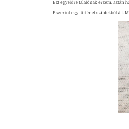
hallgatott előadásnak köszönhetően,
segítségével sokkal jobban átlátok eg
jobban látom, hol rontottam el.
Ezt egyelőre találónak érzem, aztán ha 
Eszerint egy történet szintekből áll. 