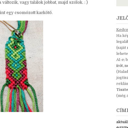
 összeraktam magamnak egy hasonlatot, aminek a
y szöveget, és ha nem is hibázok kevesebbet, legalább
változik, vagy találok jobbat, majd szólok. : )
Mint egy csomózott karkötő.
JEL
Kedves
Ha kép
legal
(saját
lehete
AI-e; 
írót, 
(Hala
jogtis
reklá
Tiszte
(még a