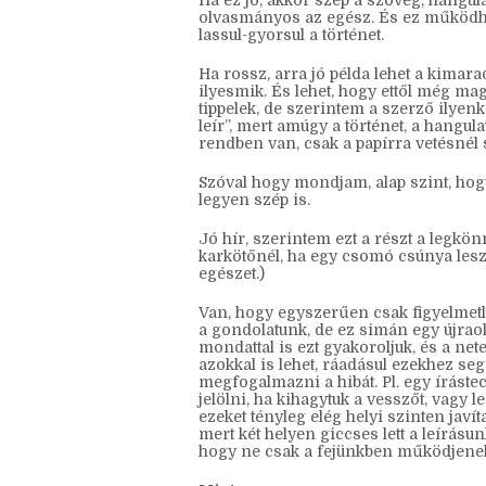
Ide sorolok mindent, ami a szavak és 
Ha ez jó, akkor szép a szöveg, hangul
olvasmányos az egész. És ez működhet
lassul-gyorsul a történet.
Ha rossz, arra jó példa lehet a kimar
ilyesmik. És lehet, hogy ettől még mag
tippelek, de szerintem a szerző ilyenk
leír”, mert amúgy a történet, a hangula
rendben van, csak a papírra vetésnél s
Szóval hogy mondjam, alap szint, hogy
legyen szép is.
Jó hír, szerintem ezt a részt a legkö
karkötőnél, ha egy csomó csúnya lesz,
egészet.)
Van, hogy egyszerűen csak figyelmetl
a gondolatunk, de ez simán egy újraolv
mondattal is ezt gyakoroljuk, és a net
azokkal is lehet, ráadásul ezekhez se
megfogalmazni a hibát. Pl. egy írástec
jelölni, ha kihagytuk a vesszőt, vagy le