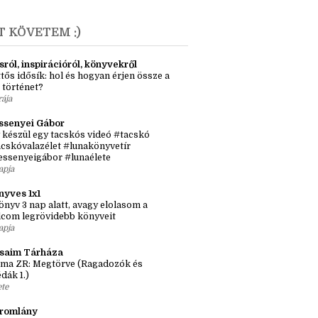
anuár
(3)
9
(22)
T KÖVETEM :)
sról, inspirációról, könyvekről
tős idősík: hol és hogyan érjen össze a
 történet?
rája
ssenyei Gábor
 készül egy tacskós videó #tacskó
cskóvalazélet #lunakönyvetír
essenyeigábor #lunaélete
apja
nyves 1x1
önyv 3 nap alatt, avagy elolasom a
lcom legrövidebb könyveit
apja
ásaim Tárháza
ma ZR: Megtörve (Ragadozók és