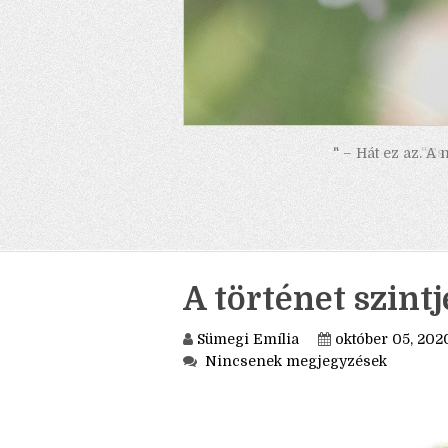
" – Hát ez az. A
A történet szintj
Sümegi Emília
október 05, 202
Nincsenek megjegyzések