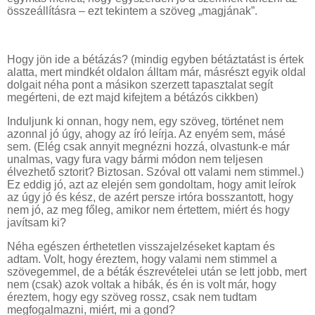
összeállításra – ezt tekintem a szöveg „magjának”.
Hogy jön ide a bétázás? (mindig egyben bétáztatást is értek
alatta, mert mindkét oldalon álltam már, másrészt egyik oldal
dolgait néha pont a másikon szerzett tapasztalat segít
megérteni, de ezt majd kifejtem a bétázós cikkben)
Induljunk ki onnan, hogy nem, egy szöveg, történet nem
azonnal jó úgy, ahogy az író leírja. Az enyém sem, másé
sem. (Elég csak annyit megnézni hozzá, olvastunk-e már
unalmas, vagy fura vagy bármi módon nem teljesen
élvezhető sztorit? Biztosan. Szóval ott valami nem stimmel.)
Ez eddig jó, azt az elején sem gondoltam, hogy amit leírok
az úgy jó és kész, de azért persze irtóra bosszantott, hogy
nem jó, az meg főleg, amikor nem értettem, miért és hogy
javítsam ki?
Néha egészen érthetetlen visszajelzéseket kaptam és
adtam. Volt, hogy éreztem, hogy valami nem stimmel a
szövegemmel, de a béták észrevételei után se lett jobb, mert
nem (csak) azok voltak a hibák, és én is volt már, hogy
éreztem, hogy egy szöveg rossz, csak nem tudtam
megfogalmazni, miért, mi a gond?