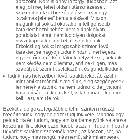
ábrázolni. Nem is annyira tárgyi tudásban, azt
elég jól meg lehet oldani utánanézéssel,
szakemberekkel beszélgetéssel, egy-egy
“szakmás jelenet” bemutatásával. Viszont
magunknál sokkal okosabb, intelligensebb
karaktert hozni nehéz, nem tudnak olyan
gondolatai lenni, nem tud olyan dolgokat
összekapcsolni, amiket mi sem tudunk.
Erkölcsileg sokkal magasabb szinten lévő
karaktert se nagyon tudunk hozni, mert egész
egyszerűen másként látunk helyzeteket, nekünk
nem kérdés nem dilemma, ami neki igen, más
szabályok szerint cselekszünk és gondolkodunk.
tudnk más helyzetben lévő karaktereket ábrázolni,
mint amiket már mi is átéltünk, elég szegényesek
lennének a sztorik, ha nem tudnánk, de _valami
hasonlóság_ akkor is kell, valahonnan _tudnom
kell_ azt, amit leírok.
Ezeket a dolgokat legalább értelmi szinten muszáj
megértenünk, hogy dolgozni tudjunk vele. Mondok egy
példát: Ha én tudom, hogy amikor bemegyünk valahova,
köszönni illik, akkor ezzel tudok játszani. Tudom, hogyha
udvarias karaktert szeretnék hozni, az köszön, sőt, ha
tudom, hogy más rangú, más nemű, akármi emberek