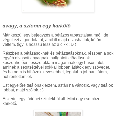
avagy, a sztorim egy karkötő
Már készül egy bejegyzés a bétázós tapasztalataimról, de
végül ezt a gondolatot, amit itt majd olvashattok, külön
vettem. (Így is hosszú lesz az a cikk : D )
Részben a bétázásoknak és bétáztatásoknak, részben a sok
egyéb olvasott anyagnak, hallgatott előadásnak
köszönhetően, összeraktam magamnak egy hasonlatot,
aminek a segítségével sokkal jobban átlátok egy szöveget,
és ha nem is hibázok kevesebbet, legalább jobban látom,
hol rontottam el.
Ezt egyelőre találónak érzem, aztán ha változik, vagy találok
jobbat, majd szólok. : )
Eszerint egy történet szintekből áll. Mint egy csomózott
karkötő.