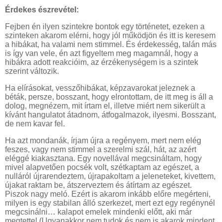
Érdekes észrevétel:
Fejben én ilyen szintekre bontok egy történetet, ezeken a
szinteken akarom elérni, hogy jól működjön és itt is keresem
a hibákat, ha valami nem stimmel. És érdekesség, talán más
is így van vele, én azt figyeltem meg magamnál, hogy a
hibákra adott reakcióim, az érzékenységem is a szintek
szerint változik.
Ha elírásokat, vesszőhibákat, képzavarokat jeleznek a
béták, persze, bosszant, hogy elrontottam, de itt meg is áll a
dolog, megnézem, mit írtam el, illetve miért nem sikerült a
kívánt hangulatot átadnom, átfogalmazok, ilyesmi. Bosszant,
de nem kavar fel.
Ha azt mondanák, írjam újra a regényem, mert nem elég
feszes, vagy nem stimmel a szerelmi szál, hát, az azért
eléggé kiakasztana. Egy novellával megcsináltam, hogy
mivel alapvetően pocsék volt, szétkaptam az egészet, a
nulláról újrarendeztem, újrapakoltam a jeleneteket, kivettem,
újakat raktam be, átszerveztem és átírtam az egészet.
Piszok nagy meló. Ezért is akarom inkább előre megérteni,
milyen is egy stabilan álló szerkezet, mert ezt egy regénynél
megcsinálni… kalapot emelek mindenki előtt, aki már
megtette! (Ugyanakkor nem tudok és nem is akarok mindent