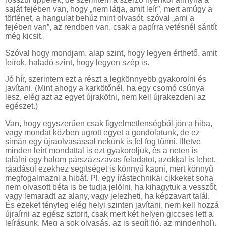
saját fejében van, hogy „nem látja, amit leír”, mert amúgy a
történet, a hangulat behúz mint olvasót, szóval „ami a
fejében van”, az rendben van, csak a papírra vetésnél sántít
még kicsit.
Szóval hogy mondjam, alap szint, hogy legyen érthető, amit
leírok, haladó szint, hogy legyen szép is.
Jó hír, szerintem ezt a részt a legkönnyebb gyakorolni és
javítani. (Mint ahogy a karkötőnél, ha egy csomó csúnya
lesz, elég azt az egyet újrakötni, nem kell újrakezdeni az
egészet.)
Van, hogy egyszerűen csak figyelmetlenségből jön a hiba,
vagy mondat közben ugrott egyet a gondolatunk, de ez
simán egy újraolvasással nekünk is fel fog tűnni. Illetve
minden leírt mondattal is ezt gyakoroljuk, és a neten is
találni egy halom párszázszavas feladatot, azokkal is lehet,
ráadásul ezekhez segítséget is könnyű kapni, mert könnyű
megfogalmazni a hibát. Pl. egy írástechnikai cikkeket soha
nem olvasott béta is be tudja jelölni, ha kihagytuk a vesszőt,
vagy lemaradt az alany, vagy jelezheti, ha képzavart talál.
És ezeket tényleg elég helyi szinten javítani, nem kell hozzá
újraírni az egész sztorit, csak mert két helyen giccses lett a
leírásunk. Meg a sok olvasás, az is segít (jó, az mindenhol),