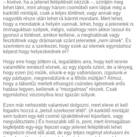
– kivéve, ha a jelenet felépítését nézzük –, szintjén meg
lehet látni, mint ahogy három csomóból sem látjuk még a
karkötő mintáját, csak a teljes történet, vagy annak egy
nagyobb része után lehet rá bármit mondani. Mert lehet,
hogy a mondatok a helyén vannak, lehet, hogy a jelenetek is
önmagukban szépek, mégis, valahogy nem akkor lassul és
gyorsul a történet, amikor kellene, a meghatónak vagy
fesztültnek vagy drámainak szánt jelenetek „nem ülnek”. És
szerintem ez a szerkezet, hogy ezek az elemek egymáshoz
képest hogy helyezkednek el?
Hogy erre hogy jöttem rá, legalábbis arra, hogy kell lennie
valamiféle rendező elvnek, az egy jópofa sztori, de a lényeg,
hogy ezen (is) múlik, sírunk-e egy vallomáson, izgulunk-e
egy párbajon, megrendülünk-e a főhős múltján? Ahhoz,
hogy a tábortűz mellett elhangzó csöndes ígéretnek erős
hatása legyen, kellenek a “mozgalmas” részek. Csak
egymáshoz viszonyítva lesz igazán súlyuk.
Ezen már nehezebb valamivel dolgozni, mert eleve el kell
fogadni hozzá a „belső szerkezet létét”. (A karkötő mintáját
sem tudom egy-két csomó újrakötésével kijavítani, vagy
megváltoztatni.) És hosszabb idő is, pont, mert önmagában
legfeljebb egy-egy fejezet vagy jelenet felépítését lehet
megnézni rövid idő alatt, de egy teljes regényt elolvasni és