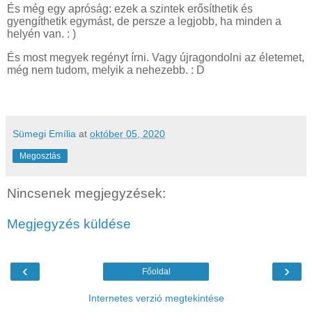
És még egy apróság: ezek a szintek erősíthetik és
gyengíthetik egymást, de persze a legjobb, ha minden a
helyén van. : )
És most megyek regényt írni. Vagy újragondolni az életemet,
még nem tudom, melyik a nehezebb. : D
Sümegi Emília
at
október 05, 2020
Megosztás
Nincsenek megjegyzések:
Megjegyzés küldése
‹
›
Főoldal
Internetes verzió megtekintése