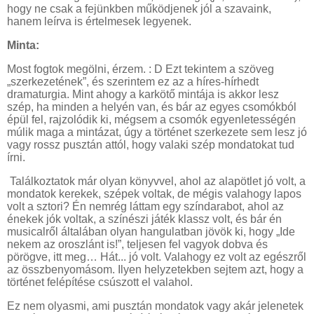
hogy ne csak a fejünkben működjenek jól a szavaink,
hanem leírva is értelmesek legyenek.
Minta:
Most fogtok megölni, érzem. : D Ezt tekintem a szöveg
„szerkezetének”, és szerintem ez az a híres-hírhedt
dramaturgia. Mint ahogy a karkötő mintája is akkor lesz
szép, ha minden a helyén van, és bár az egyes csomókból
épül fel, rajzolódik ki, mégsem a csomók egyenletességén
múlik maga a mintázat, úgy a történet szerkezete sem lesz jó
vagy rossz pusztán attól, hogy valaki szép mondatokat tud
írni.
Találkoztatok már olyan könyvvel, ahol az alapötlet jó volt, a
mondatok kerekek, szépek voltak, de mégis valahogy lapos
volt a sztori? Én nemrég láttam egy színdarabot, ahol az
énekek jók voltak, a színészi játék klassz volt, és bár én
musicalről általában olyan hangulatban jövök ki, hogy „Ide
nekem az oroszlánt is!”, teljesen fel vagyok dobva és
pörögve, itt meg… Hát... jó volt. Valahogy ez volt az egészről
az összbenyomásom. Ilyen helyzetekben sejtem azt, hogy a
történet felépítése csúszott el valahol.
Ez nem olyasmi, ami pusztán mondatok vagy akár jelenetek