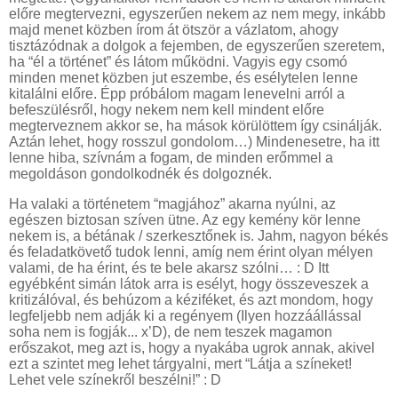
előre megtervezni, egyszerűen nekem az nem megy, inkább
majd menet közben írom át ötször a vázlatom, ahogy
tisztázódnak a dolgok a fejemben, de egyszerűen szeretem,
ha “él a történet” és látom működni. Vagyis egy csomó
minden menet közben jut eszembe, és esélytelen lenne
kitalálni előre. Épp próbálom magam lenevelni arról a
befeszülésről, hogy nekem nem kell mindent előre
megterveznem akkor se, ha mások körülöttem így csinálják.
Aztán lehet, hogy rosszul gondolom…) Mindenesetre, ha itt
lenne hiba, szívnám a fogam, de minden erőmmel a
megoldáson gondolkodnék és dolgoznék.
Ha valaki a történetem “magjához” akarna nyúlni, az
egészen biztosan szíven ütne. Az egy kemény kör lenne
nekem is, a bétának / szerkesztőnek is. Jahm, nagyon békés
és feladatkövető tudok lenni, amíg nem érint olyan mélyen
valami, de ha érint, és te bele akarsz szólni… : D Itt
egyébként simán látok arra is esélyt, hogy összeveszek a
kritizálóval, és behúzom a kéziféket, és azt mondom, hogy
legfeljebb nem adják ki a regényem (Ilyen hozzáállással
soha nem is fogják... x’D), de nem teszek magamon
erőszakot, meg azt is, hogy a nyakába ugrok annak, akivel
ezt a szintet meg lehet tárgyalni, mert “Látja a színeket!
Lehet vele színekről beszélni!” : D