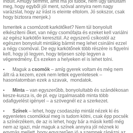
indult. Amúgy semmit, amit ma jól tudok, nem úgy tanultam
meg, hogy egyből jól ment, szóval annyira nem nagy
varázslat, hogy az írást is eleinte eltolom. Jó sokszor, csak
hogy biztosra menjek.)
Ismeritek a csomózott karkötőket? Nem túl bonyolult
elkészíteni őket, van négy csomófajta és ezeket kell variálni
az egész karkötőn keresztül. Az egyszerű csíkostól az
egészen bonyolult mintákig bármit meg lehet csinálni ezzel
a négy csomóval. De egy karkötőnek több részére is figyelni
kell, hogy jó legyen, hogy teljesen szép legyen a
végeredmény. És ezeken a helyeken el is lehet tolni.
•
Maguk a
csomók
– amíg gyerek voltam és még nem
állt rá a kezem, ezek nem lettek egyenletesek –
hasonlatomban ezek a szavak, mondatok.
•
Minta
– van egyszerűbb, bonyolultabb és szándékosan
kesze-kusza is, de pl. egy izgalmasabb minta több
odafigyelést igényel – a szövegnél ez a szerkezet.
•
Színek
– lehet, hogy csodaszép mintát nézek ki és
egyenletes csomókkal meg is tudom kötni, csak épp pocsék
a színérzékem, de az is lehet, hogy bár a másik kettő még
nem az igazi, már maguk a színek annyira jól néznek ki
egymás mellett, hogy egyszerűen jó a szemnek ránézni az