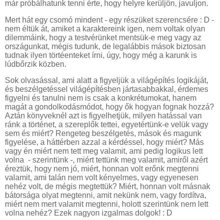
már próbálhatunk tenni érte, hogy helyre kerüljön, javuljon.
Mert hát egy csomó mindent - egy részüket szerencsére : D -
nem éltük át, amiket a karaktereink igen, nem voltak olyan
dilemmáink, hogy a testvérünket mentsük-e meg vagy az
országunkat, mégis tudunk, de legalábbis mások biztosan
tudnak ilyen törtéenteket írni, úgy, hogy még a karunk is
lúdbőrzik közben.
Sok olvasással, ami alatt a figyeljük a világépítés logikáját,
és beszélgetéssel világépítésben jártasabbakkal, érdemes
figyelni és tanulni nem is csak a konkrétumokat, hanem
magát a gondolkodásmódot, hogy ők hogyan fognak hozzá?
Aztán könyveknél azt is figyelhetjük, milyen hatással van
ránk a történet, a szereplők tettei, egyetértünk-e velük vagy
sem és miért? Rengeteg beszélgetés, mások és magunk
figyelése, a háttérben azzal a kérdéssel, hogy miért? Más
vagy én miért nem tett meg valamit, ami pedig logikus lett
volna - szerintünk -, miért tettünk meg valamit, amiről azért
éreztük, hogy nem jó, miért, honnan volt erőnk megtenni
valamit, ami talán nem volt kényelmes, vagy egyenesen
nehéz volt, de mégis megtettük? Miért, honnan volt másnak
bátorsága olyat megtenni, amit nekünk nem, vagy fordítva,
miért nem mert valamit megtenni, holott szerintünk nem lett
volna nehéz? Ezek nagyon izgalmas dolgok! : D