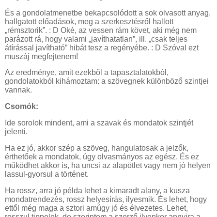
És a gondolatmenetbe bekapcsolódott a sok olvasott anyag,
hallgatott előadások, meg a szerkesztésről hallott
„rémsztorik”. : D Oké, az vessen rám követ, aki még nem
parázott rá, hogy valami „javíthatatlan”, ill. „csak teljes
átírással javítható” hibát tesz a regényébe. : D Szóval ezt
muszáj megfejtenem!
Az eredménye, amit ezekből a tapasztalatokból,
gondolatokból kihámoztam: a szövegnek különböző szintjei
vannak.
Csomók:
Ide sorolok mindent, ami a szavak és mondatok szintjét
jelenti.
Ha ez jó, akkor szép a szöveg, hangulatosak a jelzők,
érthetőek a mondatok, úgy olvasmányos az egész. És ez
működhet akkor is, ha uncsi az alapötlet vagy nem jó helyen
lassul-gyorsul a történet.
Ha rossz, arra jó példa lehet a kimaradt alany, a kusza
mondatrendezés, rossz helyesírás, ilyesmik. És lehet, hogy
ettől még maga a sztori amúgy jó és élvezetes. Lehet,
rosszul tippelek, de szerintem a szerző ilyenkor annyira a