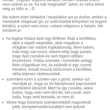
nem számít az se, ha már meghaltál!” Jahm, ez néha átível
még az időn is. : D
Ide tudom kötni bétaként / olvasóként azt az érzést, amikor a
mondatok világosak (jó, ez azért kiadott könyvben ne legyen
kérdés), a sztori sem rossz, valami mégsincs a helyén. Ide
sorolom pl.
ha logikai hibára épül egy történet. Akár a konfliktus,
akár a végső megoldás, akár magában a
világban van valami logikátlanság. Nem tudom,
más hogy van ezzel, nekem elég nagy parám,
hogy ilyet csinálok és nem fogom időben
észrevenni. Hiába szeretek / szeretnék amúgy
fiktív világokban írni, és találnék ki egy csomó
mindent, emiatt muszáj behúznom a kéziféket,
néha teljesen rástresszelek.
szerintem ezen a szinten van a gond, amikor azt
mondják pl., hogy az író bántalmazó kapcsolatot
pozitívként ábrázolt. Mert ha így csinálta, akkor
biztos, hogy neki nem tűnt fel, mit csinál, nem
tudja, hogy amit bemutat, az nem jó.
illetve hogy bizonyos szempontokból magunknál
jobb, kompetensebb karaktert nem tudunk