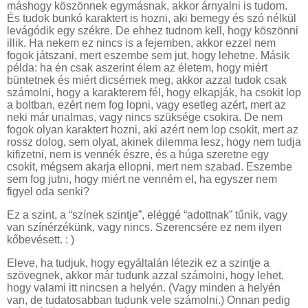
máshogy köszönnek egymásnak, akkor árnyalni is tudom.
És tudok bunkó karaktert is hozni, aki bemegy és szó nélkül
levágódik egy székre. De ehhez tudnom kell, hogy köszönni
illik. Ha nekem ez nincs is a fejemben, akkor ezzel nem
fogok játszani, mert eszembe sem jut, hogy lehetne. Másik
példa: ha én csak aszerint élem az életem, hogy miért
büntetnek és miért dicsérnek meg, akkor azzal tudok csak
számolni, hogy a karakterem fél, hogy elkapják, ha csokit lop
a boltban, ezért nem fog lopni, vagy esetleg azért, mert az
neki már unalmas, vagy nincs szüksége csokira. De nem
fogok olyan karaktert hozni, aki azért nem lop csokit, mert az
rossz dolog, sem olyat, akinek dilemma lesz, hogy nem tudja
kifizetni, nem is vennék észre, és a húga szeretne egy
csokit, mégsem akarja ellopni, mert nem szabad. Eszembe
sem fog jutni, hogy miért ne venném el, ha egyszer nem
figyel oda senki?
Ez a szint, a “színek szintje”, eléggé “adottnak” tűnik, vagy
van színérzékünk, vagy nincs. Szerencsére ez nem ilyen
kőbevésett. : )
Eleve, ha tudjuk, hogy egyáltalán létezik ez a szintje a
szövegnek, akkor már tudunk azzal számolni, hogy lehet,
hogy valami itt nincsen a helyén. (Vagy minden a helyén
van, de tudatosabban tudunk vele számolni.) Onnan pedig