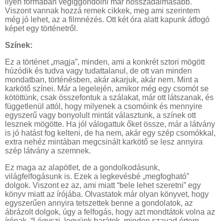
ilyen formában végiggondolni már hosszadalmasabb.
Viszont vannak hozzá remek cikkek, meg ami szerintem
még jó lehet, az a filmnézés. Ott két óra alatt kapunk átfogó
képet egy történetről.
Színek:
Ez a történet „magja”, minden, ami a konkrét sztori mögött
húzódik és tudva vagy tudattalanul, de ott van minden
mondatban, történésben, akár akarjuk, akár nem. Mint a
karkötő színei. Már a legelején, amikor még egy csomót se
kötöttünk, csak összefontuk a szálakat, már ott látszanak, és
függetlenül attól, hogy milyenek a csomóink és mennyire
egyszerű vagy bonyolult mintát választunk, a színek ott
lesznek mögötte. Ha jól válogattuk őket össze, már a látvány
is jó hatást fog kelteni, de ha nem, akár egy szép csomókkal,
extra nehéz mintában megcsinált karkötő se lesz annyira
szép látvány a szemnek.
Ez maga az alapötlet, de a gondolkodásunk,
világfelfogásunk is. Ezek a legkevésbé „megfogható”
dolgok. Viszont ez az, ami miatt “bele lehet szeretni” egy
könyv miatt az írójába. Olvastatok már olyan könyvet, hogy
egyszerűen annyira tetszettek benne a gondolatok, az
ábrázolt dolgok, úgy a felfogás, hogy azt mondtátok volna az
írónak, “Légyszi, legyünk barátok, minden szavad értem,