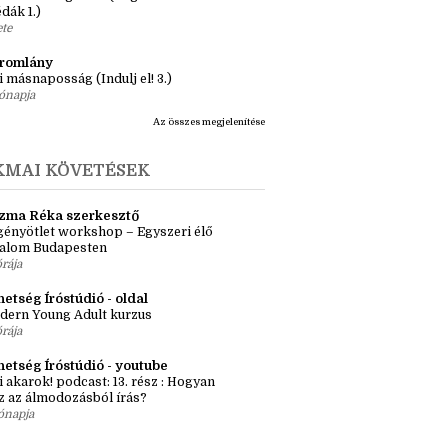
apja
ásaim Tárháza
ma ZR: Megtörve (Ragadozók és
dák 1.)
ete
tromlány
i másnaposság (Indulj el! 3.)
ónapja
Az összes megjelenítése
KMAI KÖVETÉSEK
zma Réka szerkesztő
ényötlet workshop – Egyszeri élő
kalom Budapesten
órája
etség Íróstúdió - oldal
dern Young Adult kurzus
órája
hetség Íróstúdió - youtube