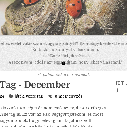
 nehéz életet válasszam, vagy a könnyűt? Ez a nagy kérdés. Te m
– Én biztos a könnyűt választanám.
– És te melyikre?
– Asszonyom, eddig azt sem tudtam, hogy lehet választani."
/A palota ékköve c. sorozat/
 Tag - December
ITT
:)
24
játék
,
write tag
6 megjegyzés
Sziasztok! Ma véget ér nem csak az év, de a Körforgás