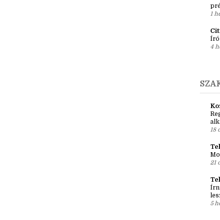
6 n
Ír
Em
pré
1 h
Ci
Író
4 h
SZA
Ko
Reg
al
18 
Teh
Mo
21 
Te