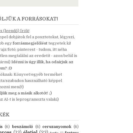
ÖLJÜK A FORRÁSOKAT!
 (leendő) Írók!
pel dobjátok fel a posztotokat, légyszi,
ább egy
forrásmegjelölést
tegyetek ki!
 rajz/fotó; pinterest - tudom, itt néha
tlen megtalálni az eredetit - azon belül is
bármi)
Idézni is úgy illik, ha odaírjuk az
nem? :D
dóknak: Könyvet/egyéb terméket
zta/szabadon használható képpel
mozni menő!)
ljük meg a másik alkotót! ;)
z AI-t is leprogramozta valaki)