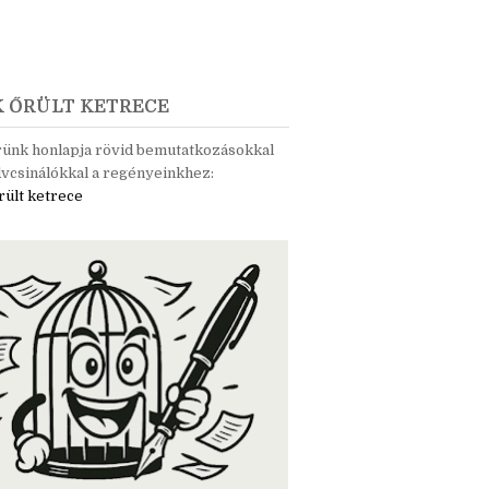
K ŐRÜLT KETRECE
rünk honlapja rövid bemutatkozásokkal
vcsinálókkal a regényeinkhez:
rült ketrece