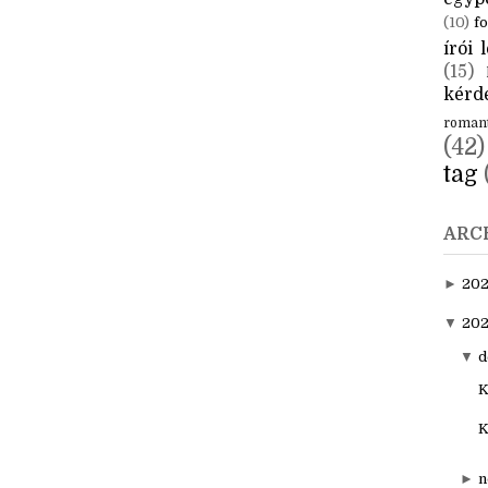
CÍM
aktuál
egyp
(10)
fo
írói l
(15)
kérde
roman
(42)
tag
ARC
►
20
▼
202
▼
d
K