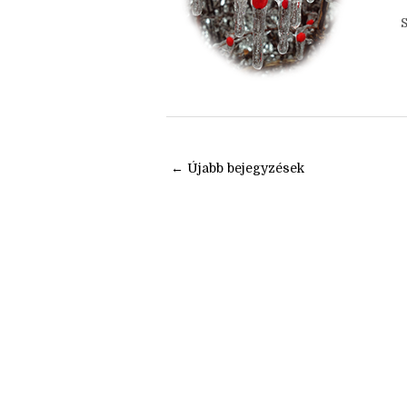
e
f
← Újabb bejegyzések