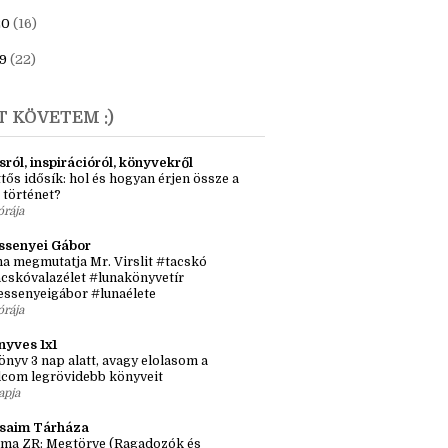
23
(6)
1
(7)
20
(16)
9
(22)
T KÖVETEM :)
sról, inspirációról, könyvekről
tős idősík: hol és hogyan érjen össze a
 történet?
órája
ssenyei Gábor
a megmutatja Mr. Virslit #tacskó
cskóvalazélet #lunakönyvetír
essenyeigábor #lunaélete
órája
nyves 1x1
önyv 3 nap alatt, avagy elolasom a
lcom legrövidebb könyveit