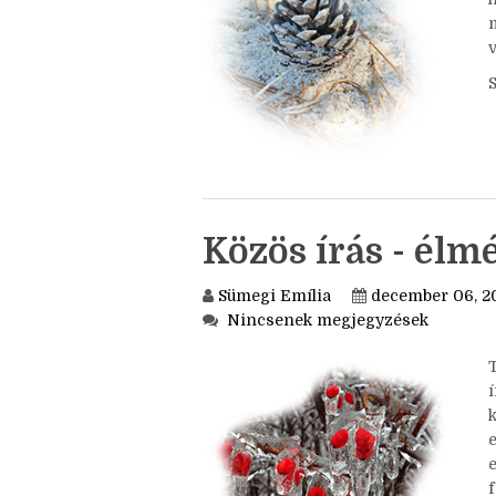
w
Közös írás - él
Sümegi Emília
december 06, 2
Nincsenek megjegyzések
í
k