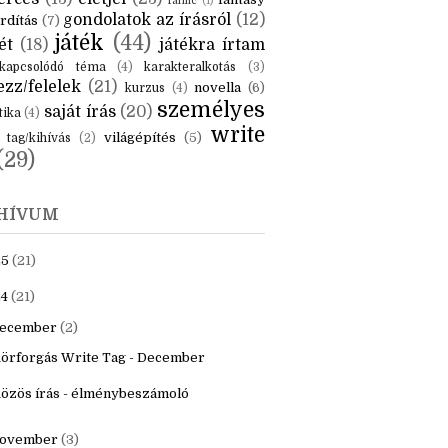
KÉK
is
(6)
beszámoló
(6)
ceruzanyomok
(6)
erces
(13)
életjel
(23)
fantasy
fanfic
(1)
gondolatok az írásról
(12)
rdítás
(7)
játék
(44)
ét
(18)
játékra írtam
kapcsolódó téma
(4)
karakteralkotás
(3)
zz/felelek
(21)
novella
(6)
kurzus
(4)
személyes
saját írás
(20)
tika
(4)
write
világépítés
(5)
tag/kihívás
(2)
(29)
HÍVUM
25
(21)
4
(21)
ecember
(2)
örforgás Write Tag - December