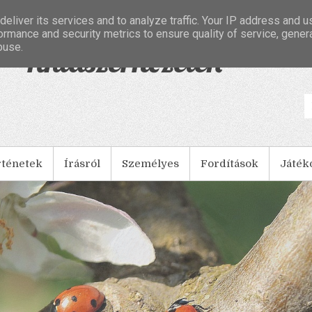
eliver its services and to analyze traffic. Your IP address and 
ormance and security metrics to ensure quality of service, gene
buse.
- Tintaszerkezetek
rténetek
Írásról
Személyes
Fordítások
Játék