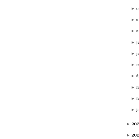
K
►
n
►
o
►
s
►
a
►
j
►
j
►
m
►
á
►
m
►
f
►
j