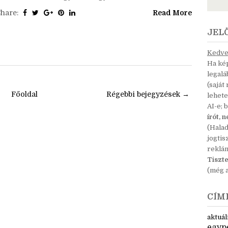
l tudtam menni. És jelentem, tök jó volt! :D Ez egy
egyszerű program, nincs előadás, nincs téma, nincs
eladat: csak összegyűlünk egy kávézóban,...
Share:
Read More
JEL
Kedves
Ha kép
legal
(saját
Főoldal
Régebbi bejegyzések →
lehete
AI-e; 
írót, 
(Hala
jogtis
reklá
Tiszte
(még a