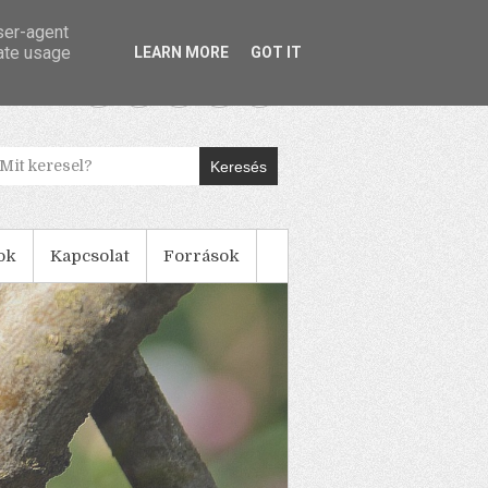
user-agent
rate usage
LEARN MORE
GOT IT
Keresés
ok
Kapcsolat
Források