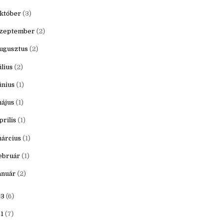
özös írás - élménybeszámoló
ovember
(3)
któber
(3)
zeptember
(2)
ugusztus
(2)
úlius
(2)
únius
(1)
ájus
(1)
prilis
(1)
árcius
(1)
ebruár
(1)
anuár
(2)