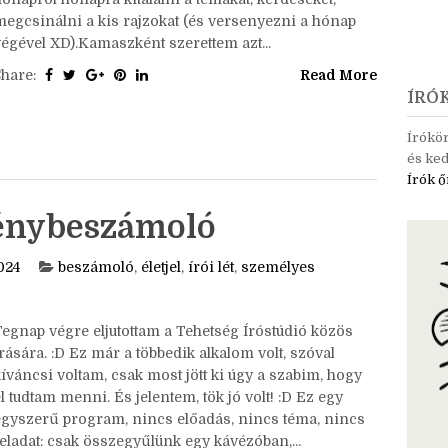
rite tag is. Ez volt az első végigvitt játékom, és most
nagyon örülök, hogy belevágtam. Izgalmas volt
hónapról hónapra kitalálni a témákat, kérdéseket,
megcsinálni a kis rajzokat (és versenyezni a hónap
végével XD).Kamaszként szerettem azt...
Share:
Read More
ÍRÓ
Írókö
és ked
Írók ő
ménybeszámoló
024
beszámoló
,
életjel
,
írói lét
,
személyes
Tegnap végre eljutottam a Tehetség Íróstúdió közös
rására. :D Ez már a többedik alkalom volt, szóval
íváncsi voltam, csak most jött ki úgy a szabim, hogy