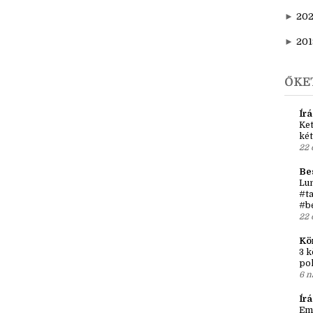
►
20
►
202
►
20
►
201
ŐKE
Írá
Ket
két
22 
Be
Lun
#ta
#b
22 
Kö
3 k
po