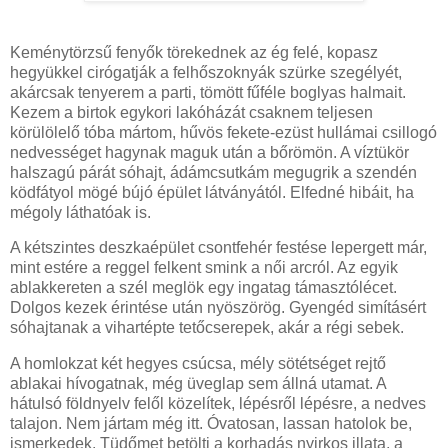
Keménytörzsű fenyők törekednek az ég felé, kopasz
hegyükkel cirógatják a felhőszoknyák szürke szegélyét,
akárcsak tenyerem a parti, tömött fűféle boglyas halmait.
Kezem a birtok egykori lakóházát csaknem teljesen
körülölelő tóba mártom, hűvös fekete-ezüst hullámai csillogó
nedvességet hagynak maguk után a bőrömön. A víztükör
halszagú párát sóhajt, ádámcsutkám megugrik a szendén
ködfátyol mögé bújó épület látványától. Elfedné hibáit, ha
mégoly láthatóak is.
A kétszintes deszkaépület csontfehér festése lepergett már,
mint estére a reggel felkent smink a női arcról. Az egyik
ablakkereten a szél meglök egy ingatag támasztólécet.
Dolgos kezek érintése után nyöszörög. Gyengéd simításért
sóhajtanak a vihartépte tetőcserepek, akár a régi sebek.
A homlokzat két hegyes csúcsa, mély sötétséget rejtő
ablakai hívogatnak, még üveglap sem állná utamat. A
hátulsó földnyelv felől közelítek, lépésről lépésre, a nedves
talajon. Nem jártam még itt. Óvatosan, lassan hatolok be,
ismerkedek. Tüdőmet betölti a korhadás nyirkos illata, a