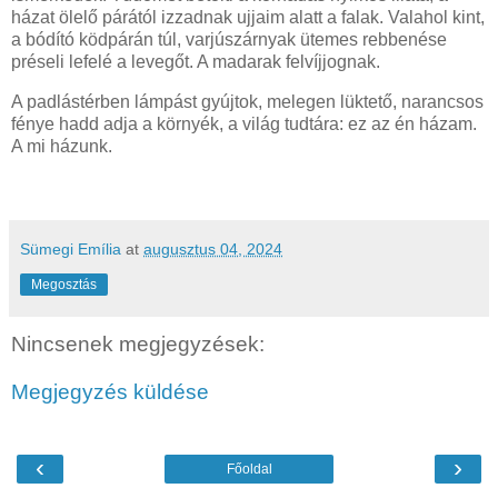
házat ölelő párától izzadnak ujjaim alatt a falak. Valahol kint,
a bódító ködpárán túl, varjúszárnyak ütemes rebbenése
préseli lefelé a levegőt. A madarak felvíjjognak.
A padlástérben lámpást gyújtok, melegen lüktető, narancsos
fénye hadd adja a környék, a világ tudtára: ez az én házam.
A mi házunk.
Sümegi Emília
at
augusztus 04, 2024
Megosztás
Nincsenek megjegyzések:
Megjegyzés küldése
‹
›
Főoldal